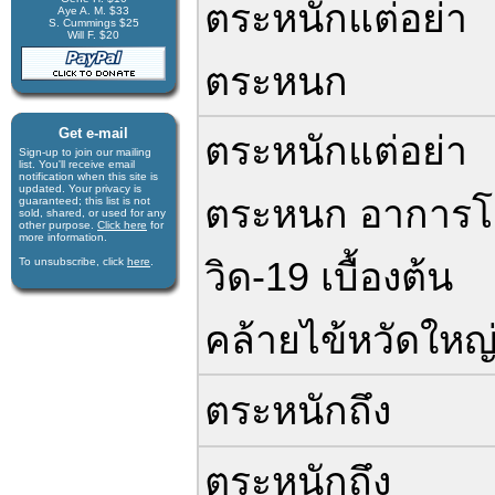
ตระหนักแต่อย่า
Aye A. M. $33
S. Cummings $25
Will F. $20
ตระหนก
Get e-mail
ตระหนักแต่อย่า
Sign-up to join our mail­ing
list. You'll receive e­mail
notification when this site is
updated. Your privacy is
ตระหนก อาการ
guaran­teed; this list is not
sold, shared, or used for any
other purpose.
Click here
for
more infor­mation.
To unsubscribe, click
here
.
วิด-19 เบื้องต้น
คล้ายไข้หวัดใหญ
ตระหนักถึง
ตระหนักถึง