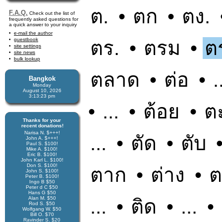
ต.
•
ตก
•
ตง.
F.A.Q.
Check out the list of
frequently asked questions for
a quick answer to your inquiry
e-mail the author
guestbook
ตร.
•
ตรม
•
ต
site settings
site news
bulk lookup
ตลาด
•
ต่อ
•
.
Bangkok
Monday
August 10, 2026
3:13:24 pm
•
...
•
ต้อย
•
ต
Thanks for your
recent donations!
Narisa N. $+++!
...
•
ตัด
•
ตับ
John A. $+++!
Paul S. $100!
Mike A. $100!
Eric B. $100!
John Karl L. $100!
Don S. $100!
ตาก
•
ต่าง
•
ต
John S. $100!
Peter B. $100!
Ingo B $50
Peter d C $50
Hans G $50
Alan M. $50
...
•
ติด
•
...
•
Rod S. $50
Wolfgang W. $50
Bill O. $70
Ravinder S. $20