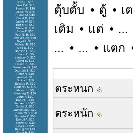
Chris S. $15
ตุ้บตั้บ
•
ตู้
•
เ
Jose D-C $20
Steven P. $20
Daniel W. $75
Rudolf M. $30
David R. $50
Judith W. $50
เติม
•
แต่
•
...
Roger C. $50
Steve D. $50
Sean F. $50
Paul G. B. $50
xsinventory $20
Nigel A. $15
...
•
...
•
แตก
Michael B. $20
Otto S. $20
Damien G. $12
Simon G. $5
Lindsay D. $25
David S. $25
Laurent L. $40
Peter van G. $10
Graham S. $10
Peter N. $30
James A. $10
Dmitry I. $10
Edward R. $50
ตระหนก
Roderick S. $30
Mason S. $5
Henning E. $20
John F. $20
Daniel F. $10
Armand H. $20
Daniel S. $20
ตระหนัก
James McD. $20
Shane McC. $10
Roberto P. $50
Derrell P. $20
Trevor O. $30
Patrick H. $25
Rick @SS $15
Gene H. $10