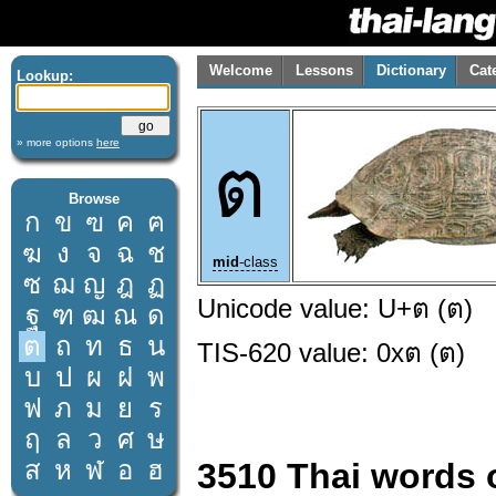
Welcome
Lessons
Dictionary
Cat
Lookup:
» more options
here
ต
Browse
ก
ข
ฃ
ค
ฅ
ฆ
ง
จ
ฉ
ช
mid
-class
ซ
ฌ
ญ
ฎ
ฏ
Unicode value: U+ต (ต)
ฐ
ฑ
ฒ
ณ
ด
ต
ถ
ท
ธ
น
TIS-620 value: 0xต (ต)
บ
ป
ผ
ฝ
พ
ฟ
ภ
ม
ย
ร
ฤ
ล
ว
ศ
ษ
ส
ห
ฬ
อ
ฮ
3510 Thai words 