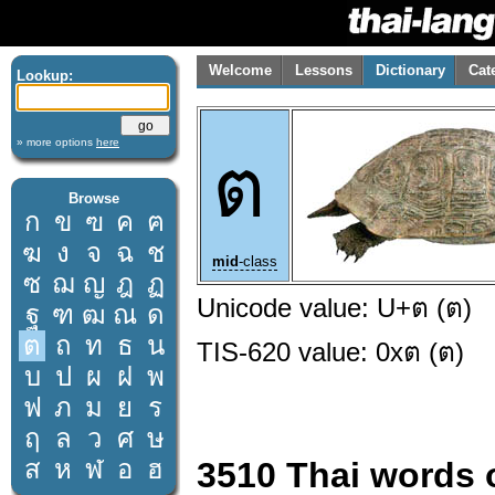
Welcome
Lessons
Dictionary
Cat
Lookup:
» more options
here
ต
Browse
ก
ข
ฃ
ค
ฅ
ฆ
ง
จ
ฉ
ช
mid
-class
ซ
ฌ
ญ
ฎ
ฏ
Unicode value: U+ต (ต)
ฐ
ฑ
ฒ
ณ
ด
ต
ถ
ท
ธ
น
TIS-620 value: 0xต (ต)
บ
ป
ผ
ฝ
พ
ฟ
ภ
ม
ย
ร
ฤ
ล
ว
ศ
ษ
ส
ห
ฬ
อ
ฮ
3510 Thai words 