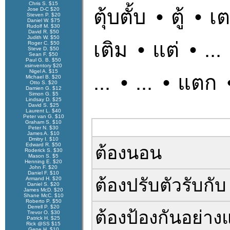
Chris S. $15
ตุ้บตั้บ
•
ตู้
•
เ
Jose D-C $20
Steven P. $20
Daniel W. $75
Rudolf M. $30
David R. $50
Judith W. $50
เติม
•
แต่
•
...
Roger C. $50
Steve D. $50
Sean F. $50
Paul G. B. $50
xsinventory $20
Nigel A. $15
...
•
...
•
แตก
Michael B. $20
Otto S. $20
Damien G. $12
Simon G. $5
Lindsay D. $25
David S. $25
Laurent L. $40
Peter van G. $10
Graham S. $10
Peter N. $30
James A. $10
Dmitry I. $10
Edward R. $50
ต้องนอน
Roderick S. $30
Mason S. $5
Henning E. $20
John F. $20
Daniel F. $10
ต้องปรับตัวรับกับ
Armand H. $20
Daniel S. $20
James McD. $20
Shane McC. $10
Roberto P. $50
Derrell P. $20
ต้องป้องกันอย่าง
Trevor O. $30
Patrick H. $25
Rick @SS $15
Gene H. $10