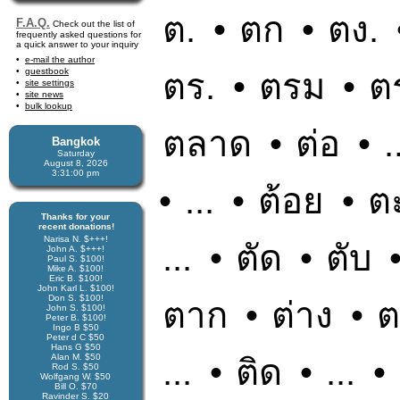
ต.
•
ตก
•
ตง.
F.A.Q.
Check out the list of
frequently asked questions for
a quick answer to your inquiry
e-mail the author
guestbook
ตร.
•
ตรม
•
ต
site settings
site news
bulk lookup
ตลาด
•
ต่อ
•
.
Bangkok
Saturday
August 8, 2026
3:31:01 pm
•
...
•
ต้อย
•
ต
Thanks for your
recent donations!
Narisa N. $+++!
...
•
ตัด
•
ตับ
John A. $+++!
Paul S. $100!
Mike A. $100!
Eric B. $100!
John Karl L. $100!
Don S. $100!
ตาก
•
ต่าง
•
ต
John S. $100!
Peter B. $100!
Ingo B $50
Peter d C $50
Hans G $50
Alan M. $50
...
•
ติด
•
...
•
Rod S. $50
Wolfgang W. $50
Bill O. $70
Ravinder S. $20