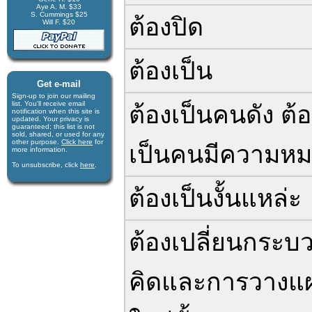
Aye A. M. $33
S. Cummings $25
ต้องปิด
Will F. $20
ต้องเป็น
Get e-mail
Sign-up to join our mail­ing
list. You'll receive e­mail
ต้องเป็นคนดัง ต้
notification when this site is
updated. Your privacy is
guaran­teed; this list is not
sold, shared, or used for any
other purpose.
Click here
for
เป็นคนมีความห
more infor­mation.
To unsubscribe, click
here
.
ต้องเป็นงั้นแหล่ะ
ต้องเปลี่ยนกระบ
คิดและการวางแ