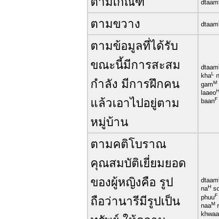
ตามเกณฑ์
dtaam
ตามขวาง
dtaam
ตามข้อมูลที่ได้รับ
ขณะนี้มีการสะสม
dtaam
L
kha
n
กำลัง มีการฝึกคน
M
gam
laaeo
แล้วเอาไปอยู่ตาม
F
baan
หมู่บ้าน
ตามคติโบราณ
คุณสมบัติเยี่ยมยอด
ของผู้หญิงคือ รูป
dtaam
H
na
s
F
phuu
ถือว่านารีมีรูปเป็น
M
naa
r
khwa