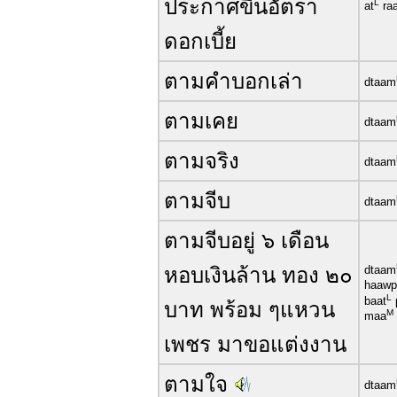
ประกาศขึ้นอัตรา
L
at
ra
ดอกเบี้ย
ตามคำบอกเล่า
dtaam
ตามเคย
dtaam
ตามจริง
dtaam
ตามจีบ
dtaam
ตามจีบอยู่ ๖ เดือน
หอบเงินล้าน ทอง ๒๐
dtaam
haawp
L
baat
บาท พร้อม ๆแหวน
M
maa
เพชร มาขอแต่งงาน
ตามใจ
dtaam