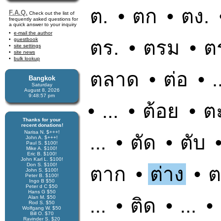
ต.
•
ตก
•
ตง.
F.A.Q.
Check out the list of
frequently asked questions for
a quick answer to your inquiry
e-mail the author
guestbook
ตร.
•
ตรม
•
ต
site settings
site news
bulk lookup
ตลาด
•
ต่อ
•
.
Bangkok
Saturday
August 8, 2026
9:48:58 pm
•
...
•
ต้อย
•
ต
Thanks for your
recent donations!
Narisa N. $+++!
...
•
ตัด
•
ตับ
John A. $+++!
Paul S. $100!
Mike A. $100!
Eric B. $100!
John Karl L. $100!
Don S. $100!
ตาก
•
ต่าง
•
ต
John S. $100!
Peter B. $100!
Ingo B $50
Peter d C $50
Hans G $50
Alan M. $50
...
•
ติด
•
...
•
Rod S. $50
Wolfgang W. $50
Bill O. $70
Ravinder S. $20