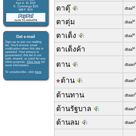
Aye A. M. $33
ตาตุ๊
S. Cummings $25
M
dtaa
Will F. $20
ตาตุ่ม
M
dtaa
ตาเต็ง
M
dtaa
Get e-mail
Sign-up to join our mail­ing
list. You'll receive e­mail
ตาเต็งค้า
M
notification when this site is
dtaa
updated. Your privacy is
guaran­teed; this list is not
sold, shared, or used for any
other purpose.
Click here
for
ตาน
dtaan
more infor­mation.
To unsubscribe, click
here
.
ต้าน
dtaan
ต้านทาน
dtaan
ต้านรัฐบาล
dtaan
ต้านลม
dtaan