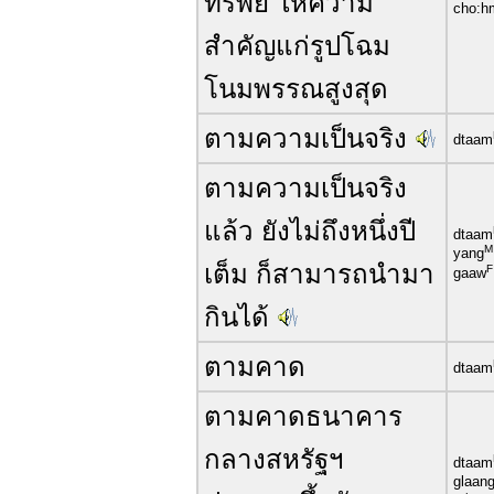
ทรัพย์ ให้ความ
cho:h
สำคัญแก่รูปโฉม
โนมพรรณสูงสุด
ตามความเป็นจริง
dtaam
ตามความเป็นจริง
แล้ว ยังไม่ถึงหนึ่งปี
dtaam
M
yang
เต็ม ก็สามารถนำมา
F
gaaw
กินได้
ตามคาด
dtaam
ตามคาดธนาคาร
กลางสหรัฐฯ
dtaam
glaan