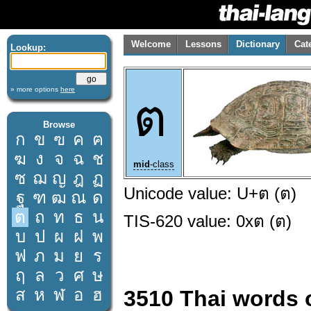
Welcome
Lessons
Dictionary
Cat
Lookup:
» more options
here
ต
Browse
ก
ข
ฃ
ค
ฅ
ฆ
ง
จ
ฉ
ช
mid
-class
ซ
ฌ
ญ
ฎ
ฏ
Unicode value: U+ต (ต)
ฐ
ฑ
ฒ
ณ
ด
ต
ถ
ท
ธ
น
TIS-620 value: 0xต (ต)
บ
ป
ผ
ฝ
พ
ฟ
ภ
ม
ย
ร
ฤ
ล
ว
ศ
ษ
ส
ห
ฬ
อ
ฮ
3510 Thai words 