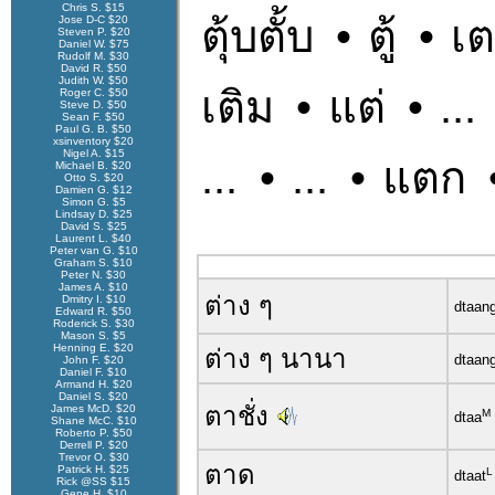
Chris S. $15
ตุ้บตั้บ
•
ตู้
•
เ
Jose D-C $20
Steven P. $20
Daniel W. $75
Rudolf M. $30
David R. $50
Judith W. $50
เติม
•
แต่
•
...
Roger C. $50
Steve D. $50
Sean F. $50
Paul G. B. $50
xsinventory $20
Nigel A. $15
...
•
...
•
แตก
Michael B. $20
Otto S. $20
Damien G. $12
Simon G. $5
Lindsay D. $25
David S. $25
Laurent L. $40
Peter van G. $10
Graham S. $10
Peter N. $30
James A. $10
ต่าง ๆ
Dmitry I. $10
dtaan
Edward R. $50
Roderick S. $30
Mason S. $5
Henning E. $20
ต่าง ๆ นานา
dtaan
John F. $20
Daniel F. $10
Armand H. $20
Daniel S. $20
ตาชั่ง
James McD. $20
M
dtaa
Shane McC. $10
Roberto P. $50
Derrell P. $20
Trevor O. $30
ตาด
Patrick H. $25
L
dtaat
Rick @SS $15
Gene H. $10