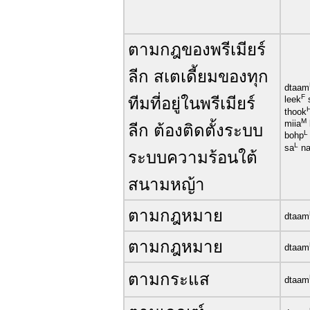
ตามกฎของพรีเมียร์
ลีก สเตเดี้ยมของทุก
dtaam
F
ทีมที่อยู่ในพรีเมียร์
leek
thook
M
miia
ลีก ต้องติดตั้งระบบ
L
bohp
L
sa
n
ระบบความร้อนใต้
สนามหญ้า
ตามกฎหมาย
dtaam
ตามกฎหมาย
dtaam
ตามกระแส
dtaam