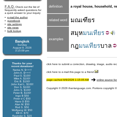
definition
a royal house, household, re
F.A.Q.
Check out the list of
frequently asked questions for
a quick answer to your inquiry
e-mail the author
มณเฑียร
related word
guestbook
site settings
site news
สมุห
มนเทียร
bulk lookup
examples
Bangkok
กฎ
มนเทียร
บาล
Sunday
August 9, 2026
3:15:09 pm
Thanks for your
click here to submit a correction, drawing, image, audio re
recent donations!
Narisa N. $+++!
click here to e-mail this page to a friend
John A. $+++!
Paul S. $100!
Mike A. $100!
page cached 8/9/2026 1:15:05 AM
online source for
Eric B. $100!
John Karl L. $100!
Don S. $100!
Copyright © 2026 thai-language.com. Portions copyright © 
John S. $100!
Peter B. $100!
Ingo B $50
Peter d C $50
Hans G $50
Alan M. $50
Rod S. $50
Wolfgang W. $50
Bill O. $70
Ravinder S. $20