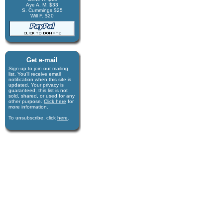
Aye A. M. $33
S. Cummings $25
Will F. $20
Get e-mail
Sign-up to join our mail­ing
list. You'll receive e­mail
notification when this site is
updated. Your privacy is
guaran­teed; this list is not
sold, shared, or used for any
other purpose.
Click here
for
more infor­mation.
To unsubscribe, click
here
.