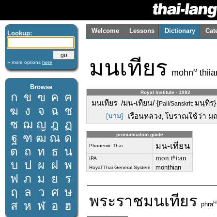
Welcome
Lessons
Dictionary
Cat
Lookup:
มนเทียร
» more options
here
M
mohn
thiia
Browse
Royal Institute - 1982
ก
ข
ฃ
ค
ฅ
มนเทียร /มน-เทียน/ {
มนฺทิร}
Pali/Sanskrit:
ฆ
ง
จ
ฉ
ช
[นาม]
เรือนหลวง
โบราณใช้ว่า มณ
,
ซ
ฌ
ญ
ฎ
ฏ
ฐ
ฑ
ฒ
ณ
ด
pronunciation guide
มน-เทียน
Phonemic Thai
ต
ถ
ท
ธ
น
mon tʰiːan
IPA
บ
ป
ผ
ฝ
พ
monthian
Royal Thai General System
ฟ
ภ
ม
ย
ร
ฤ
ล
ว
ศ
ษ
พระราช
มนเทียร
ส
ห
ฬ
อ
ฮ
H
phra