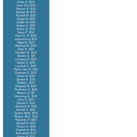
Chris S. $15
Jose D-C $20
Steven P. $20
Daniel W. $75
Rudolf M. $30
David R. $50
Judith W. $50
Roger C. $50
Steve D. $50
Sean F. $50
Paul G. B. $50
xsinventory $20
Nigel A. $15
Michael B. $20
Otto S. $20
Damien G. $12
Simon G. $5
Lindsay D. $25
David S. $25
Laurent L. $40
Peter van G. $10
Graham S. $10
Peter N. $30
James A. $10
Dmitry I. $10
Edward R. $50
Roderick S. $30
Mason S. $5
Henning E. $20
John F. $20
Daniel F. $10
Armand H. $20
Daniel S. $20
James McD. $20
Shane McC. $10
Roberto P. $50
Derrell P. $20
Trevor O. $30
Patrick H. $25
Rick @SS $15
Gene H. $10