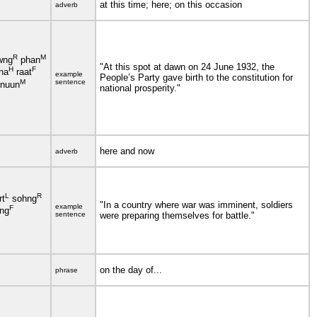
at this time; here; on this occasion
adverb
R
M
wng
phan
"At this spot at dawn on 24 June 1932, the
H
F
na
raat
example
People’s Party gave birth to the constitution for
M
sentence
nuun
national prosperity."
here and now
adverb
L
R
rt
sohng
"In a country where war was imminent, soldiers
example
F
ng
sentence
were preparing themselves for battle."
on the day of...
phrase