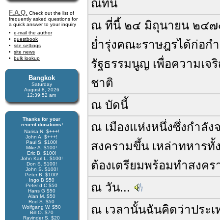
ณที่นี้
F.A.Q.
Check out the list of
frequently asked questions for
ณ ที่นี้ ๒๔ มิถุนายน ๒๔
a quick answer to your inquiry
e-mail the author
guestbook
ย่ำรุ่งคณะราษฎรได้ก่อกำ
site settings
site news
bulk lookup
รัฐธรรมนูญ เพื่อความเจ
Bangkok
ชาติ
Saturday
August 8, 2026
12:39:52 am
ณ บัดนี้
Thanks for your
ณ เมืองแห่งหนึ่งซึ่งกำลัง
recent donations!
Narisa N. $+++!
John A. $+++!
Paul S. $100!
สงครามขึ้น เหล่าทหารทั้
Mike A. $100!
Eric B. $100!
John Karl L. $100!
ต้องเตรียมพร้อมทำสงคร
Don S. $100!
John S. $100!
Peter B. $100!
Ingo B $50
ณ วัน...
Peter d C $50
Hans G $50
Alan M. $50
Rod S. $50
ณ เวลานั้นฉันคิดว่าประ
Wolfgang W. $50
Bill O. $70
Ravinder S. $20