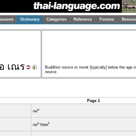
essons
Dictionary
Categories
Reference
Forums
Resour
อ
เณร
Buddhist novice or monk [typically] below the age of 
novice
Page 1
H
na
H
F
na
thee