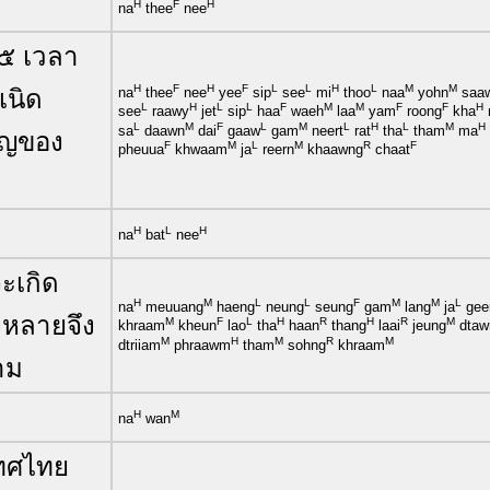
H
F
H
na
thee
nee
๗๕ เวลา
H
F
H
F
L
L
H
L
M
M
เนิด
na
thee
nee
yee
sip
see
mi
thoo
naa
yohn
saa
L
H
L
L
F
M
M
F
F
H
see
raawy
jet
sip
haa
waeh
laa
yam
roong
kha
L
M
F
L
M
L
H
L
M
H
sa
daawn
dai
gaaw
gam
neert
rat
tha
tham
ma
ริญของ
F
M
L
M
R
F
pheuua
khwaam
ja
reern
khaawng
chaat
H
L
H
na
bat
nee
จะเกิด
H
M
L
L
F
M
M
L
na
meuuang
haeng
neung
seung
gam
lang
ja
gee
งหลายจึง
M
F
L
H
R
H
R
M
khraam
kheun
lao
tha
haan
thang
laai
jeung
dtaw
M
H
M
R
M
dtriiam
phraawm
tham
sohng
khraam
าม
H
M
na
wan
เทศไทย