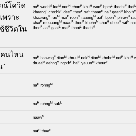
รณ์โควิด
H
M
M
H
R
H
F
L
F
na
waeh
laa
nan
chan
khit
waa
bpra
thaeht
thai
F
F
M
F
L
R
H
M
khaang
cho:hk
dee
thee
sa
thaan
na
gaan
kho:h
นเพราะ
R
M
F
M
M
L
M
H
khaawng
rao
mai
roon
raaeng
aat
bpen
phraw
ra
F
M
R
F
M
H
M
H
chai
meuuang
naao
thee
khohn
chai
chee
wit
nai
ช้ชีวิตใน
F
M
L
F
L
M
thee
aa
gaat
mai
thaai
thaeh
ียนคนไหน
H
F
M
M
H
M
M
R
H
na
haawng
riian
khruu
nak
riian
khohn
nai
khit
w
M
M
F
F
M
F
dtuaa
aehng
ngo:h
hai
yeuun
kheun
น"
H
M
na
rohng
H
M
L
na
rohng
sak
M
naaw
H
R
nat
thaa