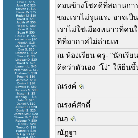
Chris S. $15
ค่อนข้างโชคดีที่สถานกา
Jose D-C $20
Steven P. $20
Daniel W. $75
ของเราไม่รุนแรง อาจเป็
Rudolf M. $30
David R. $50
Judith W. $50
Roger C. $50
เราไม่ใช่เมืองหนาวที่คนใ
Steve D. $50
Sean F. $50
Paul G. B. $50
ที่ที่อากาศไม่ถ่ายเท
xsinventory $20
Nigel A. $15
Michael B. $20
Otto S. $20
Damien G. $12
ณ ห้องเรียน ครู- "นักเร
Simon G. $5
Lindsay D. $25
David S. $25
คิดว่าตัวเอง "โง่" ให้ยืนขึ้
Laurent L. $40
Peter van G. $10
Graham S. $10
Peter N. $30
James A. $10
Dmitry I. $10
ณรงค์
Edward R. $50
Roderick S. $30
Mason S. $5
Henning E. $20
John F. $20
ณรงค์ศักดิ์
Daniel F. $10
Armand H. $20
Daniel S. $20
James McD. $20
ณอ
Shane McC. $10
Roberto P. $50
Derrell P. $20
Trevor O. $30
ณัฎฐา
Patrick H. $25
Rick @SS $15
Gene H. $10