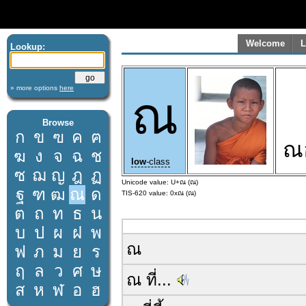
Welcome
L
Lookup:
» more options
here
ณ
Browse
ก
ข
ฃ
ค
ฅ
ณ
ฆ
ง
จ
ฉ
ช
low
-class
ซ
ฌ
ญ
ฎ
ฏ
Unicode value: U+ณ (ณ)
ฐ
ฑ
ฒ
ณ
ด
TIS-620 value: 0xณ (ณ)
ต
ถ
ท
ธ
น
บ
ป
ผ
ฝ
พ
ณ
ฟ
ภ
ม
ย
ร
ฤ
ล
ว
ศ
ษ
ณ ที่...
ส
ห
ฬ
อ
ฮ