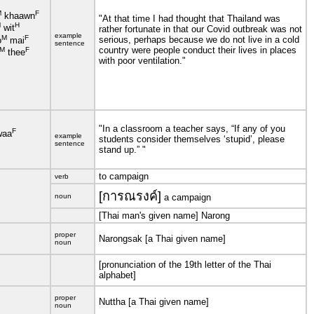
M
F
khaawn
"At that time I had thought that Thailand was
M
H
wit
rather fortunate in that our Covid outbreak was not
example
M
F
serious, perhaps because we do not live in a cold
o
mai
sentence
country were people conduct their lives in places
M
F
thee
with poor ventilation."
"In a classroom a teacher says, “If any of you
F
aa
example
students consider themselves ‘stupid’, please
sentence
stand up.” "
to campaign
verb
[การณรงค์]
noun
a campaign
[Thai man's given name] Narong
proper
Narongsak [a Thai given name]
noun
[pronunciation of the 19th letter of the Thai
alphabet]
proper
Nuttha [a Thai given name]
noun