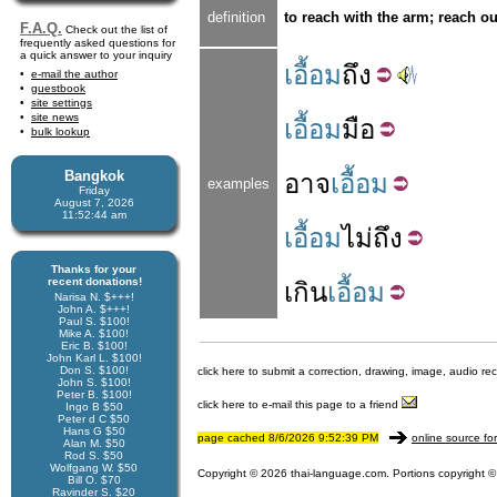
definition
to reach with the arm; reach ou
F.A.Q.
Check out the list of
frequently asked questions for
a quick answer to your inquiry
เอื้อม
ถึง
e-mail the author
guestbook
site settings
site news
เอื้อม
มือ
bulk lookup
Bangkok
อาจ
เอื้อม
examples
Friday
August 7, 2026
11:52:44 am
เอื้อม
ไม่
ถึง
Thanks for your
recent donations!
เกิน
เอื้อม
Narisa N. $+++!
John A. $+++!
Paul S. $100!
Mike A. $100!
Eric B. $100!
John Karl L. $100!
Don S. $100!
click here to submit a correction, drawing, image, audio re
John S. $100!
Peter B. $100!
click here to e-mail this page to a friend
Ingo B $50
Peter d C $50
Hans G $50
page cached 8/6/2026 9:52:39 PM
online source fo
Alan M. $50
Rod S. $50
Wolfgang W. $50
Copyright © 2026 thai-language.com. Portions copyright © 
Bill O. $70
Ravinder S. $20