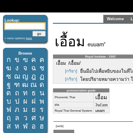
Welcome
L
Lookup:
เอื้อม
» more options
here
F
euuam
Browse
Royal Institute - 1982
ก
ข
ฃ
ค
ฅ
เอื้อม /เอื้อม/
ฆ
ง
จ
ฉ
ช
[กริยา]
ยื่นมือไปเพื่อหยิบของในที่ไ
ซ
ฌ
ญ
ฎ
ฏ
[กริยา]
โดยปริยายหมายความว่า ใฝ
ฐ
ฑ
ฒ
ณ
ด
ต
ถ
ท
ธ
น
pronunciation guide
เอื้อม
Phonemic Thai
บ
ป
ผ
ฝ
พ
ʔɯ̂ːam
IPA
ฟ
ภ
ม
ย
ร
ueam
Royal Thai General System
ฤ
ล
ว
ศ
ษ
ส
ห
ฬ
อ
ฮ
[verb]