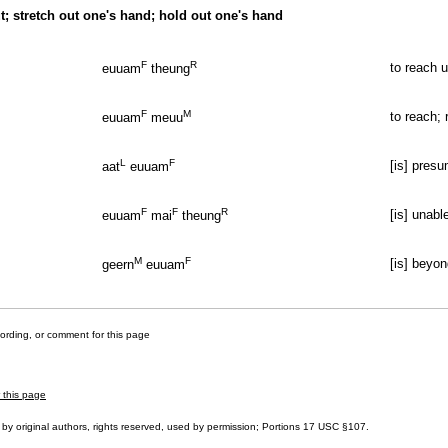
t; stretch out one's hand; hold out one's hand
F
R
to reach u
euuam
theung
F
M
to reach; 
euuam
meuu
L
F
[is] pres
aat
euuam
F
F
R
[is] unabl
euuam
mai
theung
M
F
[is] beyo
geern
euuam
cording, or comment for this page
r this page
by original authors, rights reserved, used by permission; Portions
17 USC §107
.