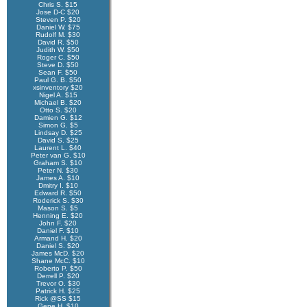
Chris S. $15
Jose D-C $20
Steven P. $20
Daniel W. $75
Rudolf M. $30
David R. $50
Judith W. $50
Roger C. $50
Steve D. $50
Sean F. $50
Paul G. B. $50
xsinventory $20
Nigel A. $15
Michael B. $20
Otto S. $20
Damien G. $12
Simon G. $5
Lindsay D. $25
David S. $25
Laurent L. $40
Peter van G. $10
Graham S. $10
Peter N. $30
James A. $10
Dmitry I. $10
Edward R. $50
Roderick S. $30
Mason S. $5
Henning E. $20
John F. $20
Daniel F. $10
Armand H. $20
Daniel S. $20
James McD. $20
Shane McC. $10
Roberto P. $50
Derrell P. $20
Trevor O. $30
Patrick H. $25
Rick @SS $15
Gene H. $10