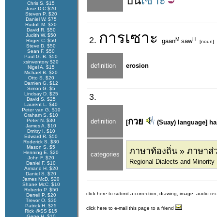
บั่น
เซาะ
Chris S. $15
Jose D-C $20
Steven P. $20
Daniel W. $75
Rudolf M. $30
David R. $50
การ
เซาะ
Judith W. $50
2.
M
H
gaan
saw
Roger C. $50
[noun]
Steve D. $50
Sean F. $50
Paul G. B. $50
xsinventory $20
definition
erosion
Nigel A. $15
Michael B. $20
Otto S. $20
Damien G. $12
Simon G. $5
Lindsay D. $25
3.
David S. $25
Laurent L. $40
Peter van G. $10
Graham S. $10
กวย
Peter N. $30
definition
[
(Suay) language] ha
James A. $10
Dmitry I. $10
Edward R. $50
Roderick S. $30
Mason S. $5
ภาษาท้องถิ่น » ภาษาส่
Henning E. $20
categories
John F. $20
Regional Dialects and Minorit
Daniel F. $10
Armand H. $20
Daniel S. $20
James McD. $20
Shane McC. $10
Roberto P. $50
click here to submit a correction, drawing, image, audio re
Derrell P. $20
Trevor O. $30
Patrick H. $25
click here to e-mail this page to a friend
Rick @SS $15
Gene H. $10