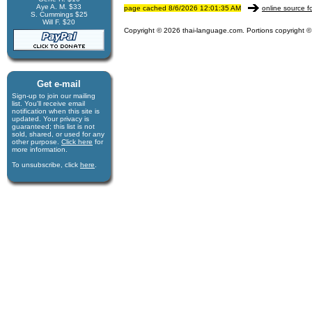
Aye A. M. $33
page cached 8/6/2026 12:01:35 AM
online source f
S. Cummings $25
Will F. $20
Copyright © 2026 thai-language.com. Portions copyright © 
Get e-mail
Sign-up to join our mail­ing
list. You'll receive e­mail
notification when this site is
updated. Your privacy is
guaran­teed; this list is not
sold, shared, or used for any
other purpose.
Click here
for
more infor­mation.
To unsubscribe, click
here
.