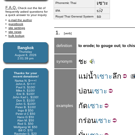
เซาะ
Phonemic Thai
F.A.Q.
Check out the list of
sɔ́ʔ
IPA
frequently asked questions for
a quick answer to your inquiry
so
Royal Thai General System
e-mail the author
guestbook
site settings
1.
site news
[verb]
bulk lookup
definition
to erode; to gouge out; to chi
Bangkok
Thursday
August 6, 2026
2:01:39 pm
ชะ
synonym
Thanks for your
แม่น้ำ
เซาะ
ลึก
recent donations!
Narisa N. $+++!
John A. $+++!
Paul S. $100!
บ่อน
เซาะ
Mike A. $100!
Eric B. $100!
John Karl L. $100!
Don S. $100!
กัด
เซาะ
John S. $100!
examples
Peter B. $100!
Ingo B $50
Peter d C $50
Hans G $50
กร่อน
เซาะ
Alan M. $50
Rod S. $50
Wolfgang W. $50
Bill O. $70
Ravinder S. $20