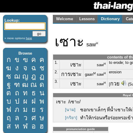
Welcome
Lessons
Dictionary
Cat
Lookup:
เซาะ
» more options
here
H
saw
Browse
contents of th
ก
ข
ฃ
ค
ฅ
1.
to erode; to 
เซาะ
H
saw
ฆ
ง
จ
ฉ
ช
2.
erosion
การเซาะ
M
H
ซ
ฌ
ญ
ฎ
ฏ
gaan
saw
3.
ฐ
ฑ
ฒ
ณ
ด
เซาะ
กวย
H
saw
[
(Su
ต
ถ
ท
ธ
น
Royal I
บ
ป
ผ
ฝ
พ
เซาะ /เซาะ/
ฟ
ภ
ม
ย
ร
[นาม]
ซอกเขาเล็กๆ ที่น้ำเซาะให
ฤ
ล
ว
ศ
ษ
[กริยา]
ทำให้กร่อนหรือร่อยหรอเข้าไ
ส
ห
ฬ
อ
ฮ
pronunciation guide