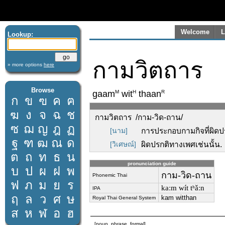
Welcome
L
Lookup:
กามวิตถาร
» more options
here
Browse
M
H
R
gaam
wit
thaan
ก
ข
ฃ
ค
ฅ
ฆ
ง
จ
ฉ
ช
กามวิตถาร /กาม-วิด-ถาน/
ซ
ฌ
ญ
ฎ
ฏ
[นาม]
การประกอบกามกิจที่ผิดปรก
ฐ
ฑ
ฒ
ณ
ด
[วิเศษณ์]
ผิดปรกติทางเพศเช่นนั้น.
ต
ถ
ท
ธ
น
pronunciation guide
บ
ป
ผ
ฝ
พ
กาม-วิด-ถาน
Phonemic Thai
ฟ
ภ
ม
ย
ร
kaːm wít tʰǎːn
IPA
ฤ
ล
ว
ศ
ษ
kam witthan
Royal Thai General System
ส
ห
ฬ
อ
ฮ
[noun, phrase, formal]