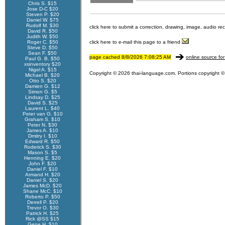
Chris S. $15
Jose D-C $20
Steven P. $20
Daniel W. $75
Rudolf M. $30
click here to submit a correction, drawing, image, audio re
David R. $50
Judith W. $50
Roger C. $50
click here to e-mail this page to a friend
Steve D. $50
Sean F. $50
page cached 8/8/2026 7:08:25 AM
online source for
Paul G. B. $50
xsinventory $20
Nigel A. $15
Copyright © 2026 thai-language.com. Portions copyright © 
Michael B. $20
Otto S. $20
Damien G. $12
Simon G. $5
Lindsay D. $25
David S. $25
Laurent L. $40
Peter van G. $10
Graham S. $10
Peter N. $30
James A. $10
Dmitry I. $10
Edward R. $50
Roderick S. $30
Mason S. $5
Henning E. $20
John F. $20
Daniel F. $10
Armand H. $20
Daniel S. $20
James McD. $20
Shane McC. $10
Roberto P. $50
Derrell P. $20
Trevor O. $30
Patrick H. $25
Rick @SS $15
Gene H. $10