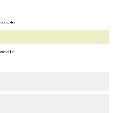
r occupation]
carnal lust