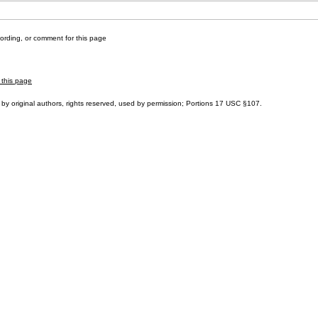
cording, or comment for this page
 this page
by original authors, rights reserved, used by permission; Portions
17 USC §107
.