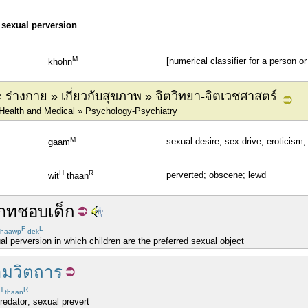
; sexual perversion
M
[numerical classifier for a person o
khohn
่างกาย » เกี่ยวกับสุขภาพ » จิตวิทยา-จิตเวชศาสตร์
 Health and Medical » Psychology-Psychiatry
M
sexual desire; sex drive; eroticism; 
gaam
H
R
perverted; obscene; lewd
wit
thaan
ภท
ชอบ
เด็ก
F
L
haawp
dek
l perversion in which children are the preferred sexual object
มวิตถาร
H
R
thaan
redator; sexual prevert