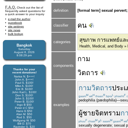
F.A.Q.
Check out the list of
definition
[formal term] sexual pervert
frequently asked questions for
a quick answer to your inquiry
e-mail the author
guestbook
คน
classifier
site settings
site news
bulk lookup
สุขภาพ การแพทย์และ ร
categories
Bangkok
Health, Medical, and Body »
Saturday
August 8, 2026
9:08:29 pm
กาม
components
Thanks for your
วิตถาร
recent donations!
Narisa N. $+++!
John A. $+++!
Paul S. $100!
กามวิตถาร
ประเ
Mike A. $100!
Eric B. $100!
John Karl L. $100!
M
H
R
L
F
Don S. $100!
gaam
wit
thaan
bpra
phaeht
c
John S. $100!
pedophilia (pædophilia)—sexua
Peter B. $100!
examples
Ingo B $50
Peter d C $50
ผู้ชายจิตทราม
กา
Hans G $50
Alan M. $50
Rod S. $50
F
M
L
M
M
Wolfgang W. $50
phuu
chaai
jit
saam
gaam
wit
Bill O. $70
sexually degenerate; sexual p
Ravinder S. $20