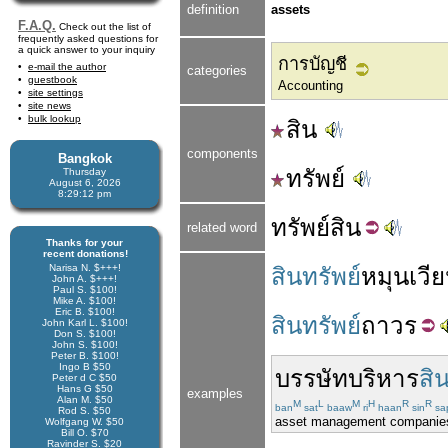
definition
assets
F.A.Q.
Check out the list of
frequently asked questions for
a quick answer to your inquiry
การบัญชี
e-mail the author
categories
guestbook
Accounting
site settings
site news
bulk lookup
สิน
components
Bangkok
ทรัพย์
Thursday
August 6, 2026
8:29:12 pm
ทรัพย์
สิน
related word
Thanks for your
recent donations!
Narisa N. $+++!
สินทรัพย์
หมุนเวี
John A. $+++!
Paul S. $100!
Mike A. $100!
Eric B. $100!
สินทรัพย์
ถาวร
John Karl L. $100!
Don S. $100!
John S. $100!
Peter B. $100!
Ingo B $50
บรรษัท
บริหาร
สิ
Peter d C $50
Hans G $50
examples
Alan M. $50
M
L
M
H
R
R
ban
sat
baaw
ri
haan
sin
sa
Rod S. $50
asset management companie
Wolfgang W. $50
Bill O. $70
Ravinder S. $20