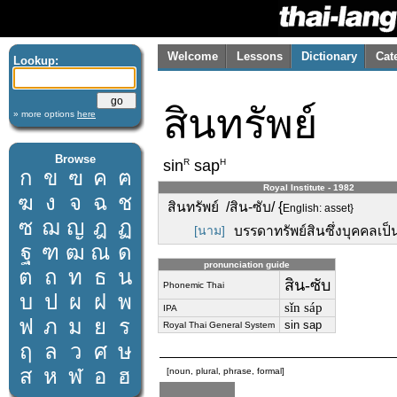
Welcome
Lessons
Dictionary
Cat
Lookup:
สินทรัพย์
» more options
here
Browse
R
H
sin
sap
ก
ข
ฃ
ค
ฅ
Royal Institute - 1982
ฆ
ง
จ
ฉ
ช
สินทรัพย์ /สิน-ซับ/ {
English: asset}
ซ
ฌ
ญ
ฎ
ฏ
[นาม]
บรรดาทรัพย์สินซึ่งบุคคลเป็
ฐ
ฑ
ฒ
ณ
ด
pronunciation guide
ต
ถ
ท
ธ
น
สิน-ซับ
Phonemic Thai
บ
ป
ผ
ฝ
พ
sǐn sáp
IPA
ฟ
ภ
ม
ย
ร
sin sap
Royal Thai General System
ฤ
ล
ว
ศ
ษ
ส
ห
ฬ
อ
ฮ
[noun, plural, phrase, formal]