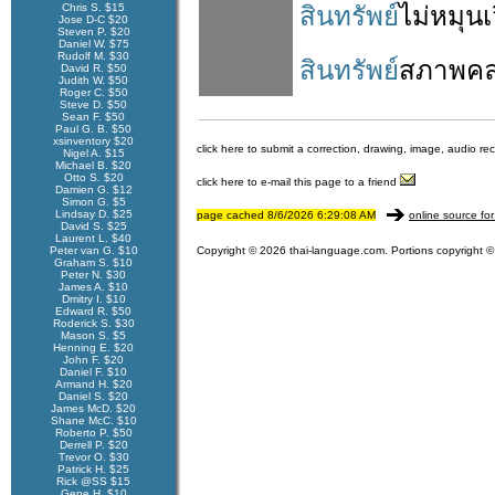
Chris S. $15
สินทรัพย์
ไม่
หมุนเ
Jose D-C $20
Steven P. $20
Daniel W. $75
Rudolf M. $30
สินทรัพย์
สภาพคล
David R. $50
Judith W. $50
Roger C. $50
Steve D. $50
Sean F. $50
Paul G. B. $50
xsinventory $20
click here to submit a correction, drawing, image, audio re
Nigel A. $15
Michael B. $20
Otto S. $20
click here to e-mail this page to a friend
Damien G. $12
Simon G. $5
Lindsay D. $25
page cached 8/6/2026 6:29:08 AM
online source for
David S. $25
Laurent L. $40
Peter van G. $10
Copyright © 2026 thai-language.com. Portions copyright © 
Graham S. $10
Peter N. $30
James A. $10
Dmitry I. $10
Edward R. $50
Roderick S. $30
Mason S. $5
Henning E. $20
John F. $20
Daniel F. $10
Armand H. $20
Daniel S. $20
James McD. $20
Shane McC. $10
Roberto P. $50
Derrell P. $20
Trevor O. $30
Patrick H. $25
Rick @SS $15
Gene H. $10