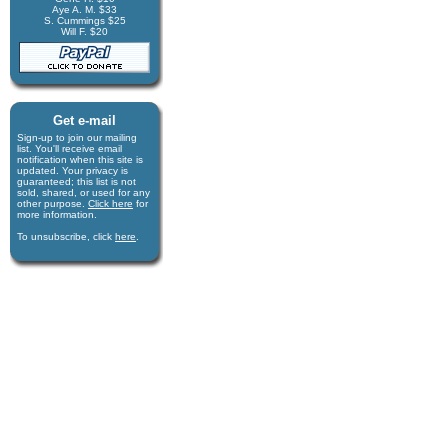
Aye A. M. $33
S. Cummings $25
Will F. $20
Get e-mail
Sign-up to join our mail­ing
list. You'll receive e­mail
notification when this site is
updated. Your privacy is
guaran­teed; this list is not
sold, shared, or used for any
other purpose.
Click here
for
more infor­mation.
To unsubscribe, click
here
.