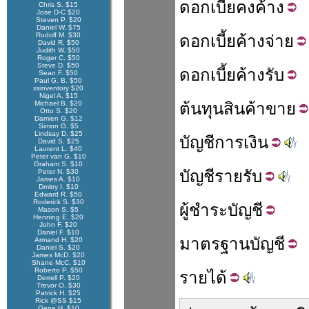
ดอกเบี้ย
คง
ค้าง
Chris S. $15
Jose D-C $20
Steven P. $20
Daniel W. $75
Rudolf M. $30
ดอกเบี้ย
ค้าง
จ่าย
David R. $50
Judith W. $50
Roger C. $50
Steve D. $50
ดอกเบี้ย
ค้าง
รับ
Sean F. $50
Paul G. B. $50
xsinventory $20
Nigel A. $15
Michael B. $20
ต้นทุน
สินค้า
ขาย
Otto S. $20
Damien G. $12
Simon G. $5
Lindsay D. $25
บัญชี
การเงิน
David S. $25
Laurent L. $40
Peter van G. $10
Graham S. $10
บัญชี
รายรับ
Peter N. $30
James A. $10
Dmitry I. $10
Edward R. $50
Roderick S. $30
ผู้
ชำระ
บัญชี
Mason S. $5
Henning E. $20
John F. $20
Daniel F. $10
มาตรฐาน
บัญชี
Armand H. $20
Daniel S. $20
James McD. $20
Shane McC. $10
Roberto P. $50
ราย
ได้
Derrell P. $20
Trevor O. $30
Patrick H. $25
Rick @SS $15
Gene H. $10