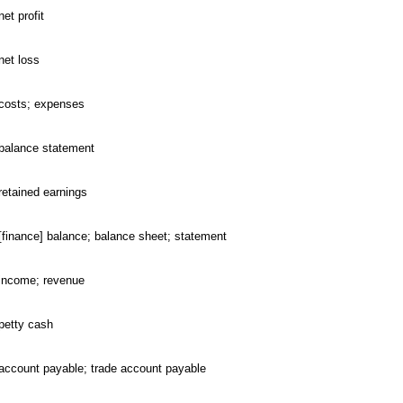
net profit
net loss
costs; expenses
balance statement
retained earnings
[finance] balance; balance sheet; statement
income; revenue
petty cash
account payable; trade account payable