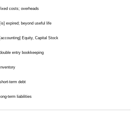
fixed costs; overheads
[is] expired; beyond useful life
[accounting] Equity, Capital Stock
double entry bookkeeping
inventory
short-term debt
long-term liabilities