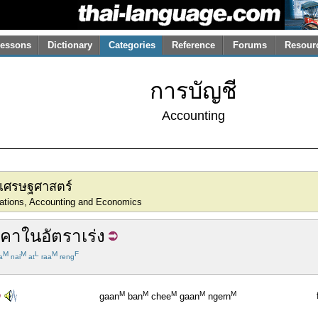
essons
Dictionary
Categories
Reference
Forums
Resour
การบัญชี
Accounting
ี เศรษฐศาสตร์
ations, Accounting and Economics
าคา
ใน
อัตรา
เร่ง
M
M
L
M
F
a
nai
at
raa
reng
M
M
M
M
M
gaan
ban
chee
gaan
ngern