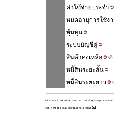
ค่าใช้จ่าย
ประจำ
หมด
อายุการใช้ง
หุ้น
ทุน
ระบบ
บัญชี
คู่
สินค้า
คง
เหลือ
หนี้สิน
ระยะสั้น
หนี้สิน
ระยะยาว
click here to submit a correction, drawing, image, audio re
click here to e-mail this page to a friend