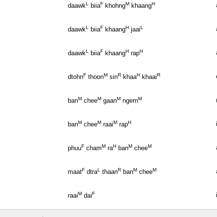
L
F
M
H
daawk
biia
khohng
khaang
L
F
H
L
daawk
biia
khaang
jaai
L
F
H
H
daawk
biia
khaang
rap
F
M
R
H
R
dtohn
thoon
sin
khaa
khaai
M
M
M
M
ban
chee
gaan
ngern
M
M
M
H
ban
chee
raai
rap
F
M
H
M
M
phuu
cham
ra
ban
chee
F
L
R
M
M
maat
dtra
thaan
ban
chee
M
F
raai
dai