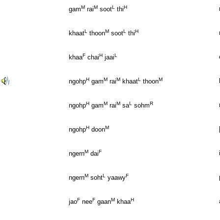
M
M
L
H
gam
rai
soot
thi
L
M
L
H
khaat
thoon
soot
thi
F
H
L
khaa
chai
jaai
H
M
M
L
M
ngohp
gam
rai
khaat
thoon
H
M
M
L
R
ngohp
gam
rai
sa
sohm
H
M
ngohp
doon
M
F
ngern
dai
M
L
F
ngern
soht
yaawy
F
F
M
H
jao
nee
gaan
khaa