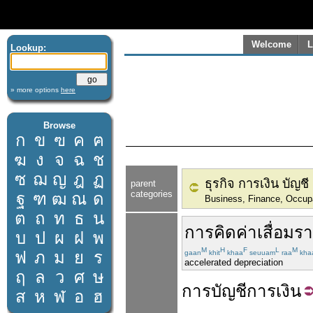
Welcome
L
Lookup:
» more options
here
Browse
ก
ข
ฃ
ค
ฅ
ฆ
ง
จ
ฉ
ช
ซ
ฌ
ญ
ฎ
ฏ
ธุรกิจ การเงิน บัญช
parent
categories
ฐ
ฑ
ฒ
ณ
ด
Business, Finance, Occup
ต
ถ
ท
ธ
น
การ
คิด
ค่าเสื่อมร
บ
ป
ผ
ฝ
พ
M
H
F
L
M
ฟ
ภ
ม
ย
ร
gaan
khit
khaa
seuuam
raa
kha
accelerated depreciation
ฤ
ล
ว
ศ
ษ
การบัญชี
การเงิน
ส
ห
ฬ
อ
ฮ