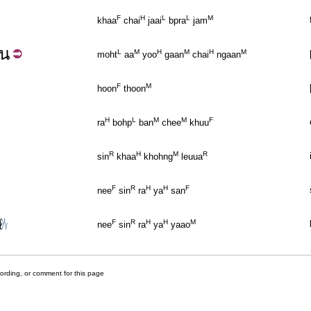
F
H
L
L
M
khaa
chai
jaai
bpra
jam
าน
L
M
H
M
H
M
moht
aa
yoo
gaan
chai
ngaan
F
M
hoon
thoon
H
L
M
M
F
ra
bohp
ban
chee
khuu
R
H
M
R
sin
khaa
khohng
leuua
F
R
H
H
F
nee
sin
ra
ya
san
F
R
H
H
M
nee
sin
ra
ya
yaao
cording, or comment for this page