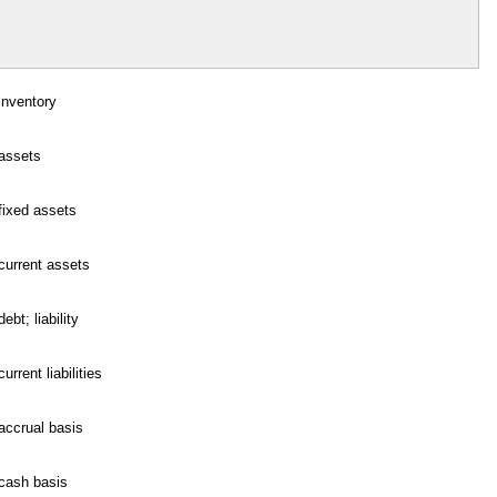
inventory
assets
fixed assets
current assets
debt; liability
current liabilities
accrual basis
cash basis