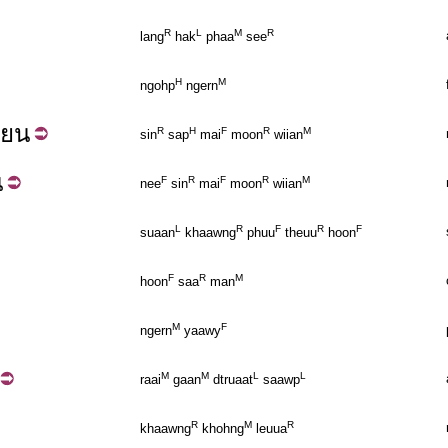
R
L
M
R
lang
hak
phaa
see
H
M
ngohp
ngern
ียน
R
H
F
R
M
sin
sap
mai
moon
wiian
น
F
R
F
R
M
nee
sin
mai
moon
wiian
L
R
F
R
F
suaan
khaawng
phuu
theuu
hoon
F
R
M
hoon
saa
man
M
F
ngern
yaawy
M
M
L
L
raai
gaan
dtruaat
saawp
R
M
R
khaawng
khohng
leuua