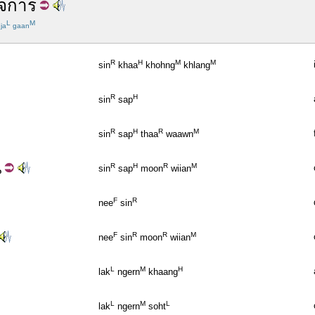
ิจการ
L
M
ja
gaan
R
H
M
M
sin
khaa
khohng
khlang
R
H
sin
sap
R
H
R
M
sin
sap
thaa
waawn
น
R
H
R
M
sin
sap
moon
wiian
F
R
nee
sin
F
R
R
M
nee
sin
moon
wiian
L
M
H
lak
ngern
khaang
L
M
L
lak
ngern
soht