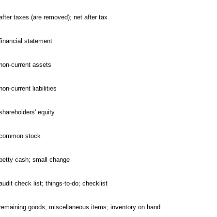
after taxes (are removed); net after tax
financial statement
non-current assets
non-current liabilities
shareholders' equity
common stock
petty cash; small change
audit check list; things-to-do; checklist
remaining goods; miscellaneous items; inventory on hand