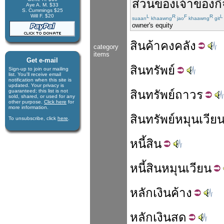
ส่วน
ของ
เจ้าของ
ก
Aye A. M. $33
S. Cummings $25
Will F. $20
L
R
F
R
L
suaan
khaawng
jao
khaawng
git
owner's equity
สินค้า
คง
คลัง
category
items
Get e-mail
สิน
ทรัพย์
Sign-up to join our mail­ing
list. You'll receive e­mail
notification when this site is
updated. Your privacy is
guaran­teed; this list is not
สินทรัพย์
ถาวร
sold, shared, or used for any
other purpose.
Click here
for
more infor­mation.
สินทรัพย์
หมุนเวีย
To unsubscribe, click
here
.
หนี้
สิน
หนี้สิน
หมุนเวียน
หลัก
เงิน
ค้าง
หลัก
เงินสด