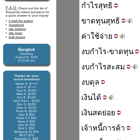
กำไร
สุทธิ
F.A.Q.
Check out the list of
frequently asked questions for
a quick answer to your inquiry
ขาดทุน
สุทธิ
e-mail the author
guestbook
site settings
site news
ค่า
ใช้จ่าย
bulk lookup
Bangkok
งบ
กำไร
-
ขาดทุน
Saturday
August 8, 2026
9:23:10 am
งบ
กำไร
สะสม
Thanks for your
recent donations!
งบ
ดุล
Narisa N. $+++!
John A. $+++!
Paul S. $100!
Mike A. $100!
เงิน
ได้
Eric B. $100!
John Karl L. $100!
Don S. $100!
John S. $100!
เงินสด
ย่อย
Peter B. $100!
Ingo B $50
Peter d C $50
Hans G $50
Alan M. $50
เจ้าหนี้
การค้า
Rod S. $50
Wolfgang W. $50
Bill O. $70
Ravinder S. $20