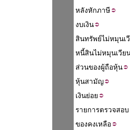
หลัง
หัก
ภาษี
งบ
เงิน
สินทรัพย์
ไม่
หมุนเว
หนี้สิน
ไม่
หมุนเวีย
ส่วน
ของ
ผู้ถือหุ้น
หุ้น
สามัญ
เงิน
ย่อย
รายการ
ตรวจสอบ
ของ
คง
เหลือ