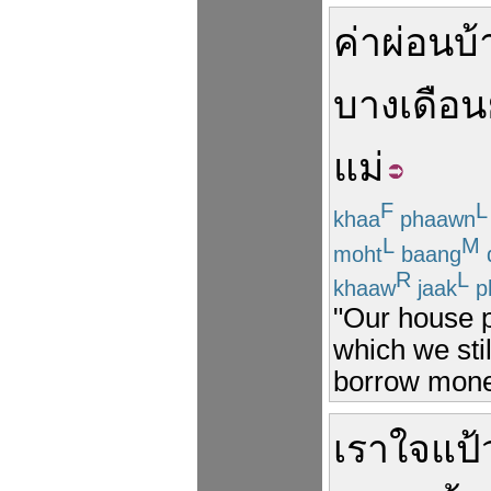
ค่าผ่อนบ
บาง
เดือน
แม่
F
L
khaa
phaawn
L
M
moht
baang
R
L
khaaw
jaak
p
"Our house 
which we sti
borrow mone
เรา
ใจแป้