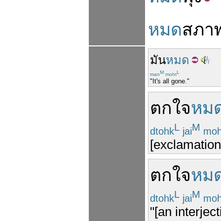
หมด
สภา
มัน
หมด
M
L
man
moht
"It's all gone."
ตกใจ
หม
L
M
dtohk
jai
moh
[exclamation
ตกใจ
หม
L
M
dtohk
jai
moh
"[an interje