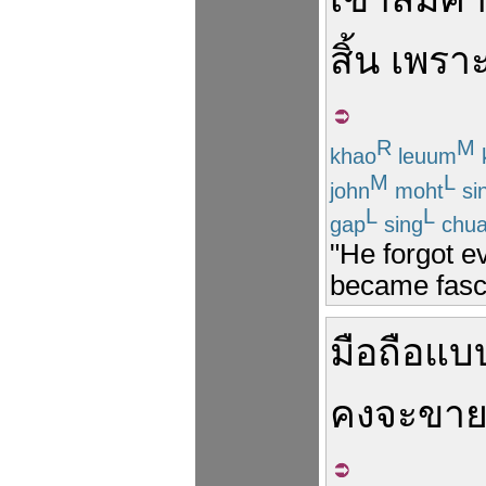
สิ้น
เพรา
R
M
khao
leuum
M
L
john
moht
si
L
L
gap
sing
chu
"He forgot e
became fasci
มือถือ
แบ
คง
จะ
ขา