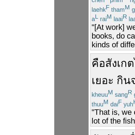
F
M
laehk
tham
g
L
M
R
a
rai
laai
laa
"[At work] w
books, do cal
kinds of diff
คือ
สังเกต
เยอะ
กิน
M
R
kheuu
sang
M
F
thuu
dai
yuh
"That is, we 
lot of the fi