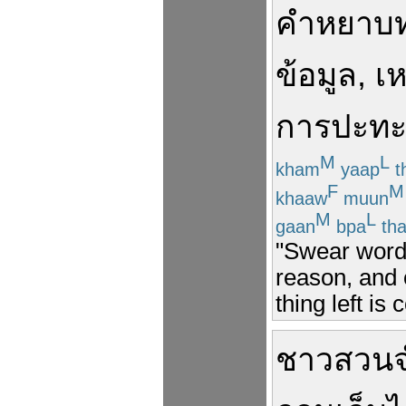
คำ
หยาบ
ข้อมูล
,
เห
การปะท
M
L
kham
yaap
t
F
M
khaaw
muun
M
L
gaan
bpa
th
"Swear words
reason, and o
thing left is c
ชาวสวน