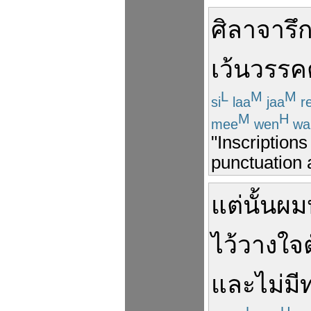
ศิลาจารึ
เว้น
วรรค
L
M
M
si
laa
jaa
r
M
H
mee
wen
wa
"Inscriptions
punctuation 
แต่นั้น
ผม
ไว้วางใจ
และ
ไม่มี