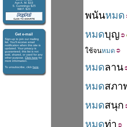
Aye A. M. $33
S. Cummings $25
Will F. $20
พนัน
หมด
หมด
บุญ
Get e-mail
Sign-up to join our mail­ing
list. You'll receive e­mail
notification when this site is
updated. Your privacy is
ใช้
จน
หมด
guaran­teed; this list is not
sold, shared, or used for any
other purpose.
Click here
for
more infor­mation.
หมด
ลาน
To unsubscribe, click
here
.
หมด
สภา
หมด
สนุก
หมด
ท่า