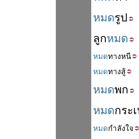
หมด
รูป
ลูก
หมด
หมด
ทาง
หนี
หมด
ทาง
สู้
หมด
พก
หมด
กระเ
หมด
กำลังใจ