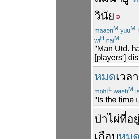
วินัย
M
M
maaen
yuu
H
M
wi
nai
"Man Utd. had
[players'] di
หมด
เวลา
L
M
moht
waeh
l
"Is the time
ป่า
ไผ่
ที่
อยู
เกือบ
หม