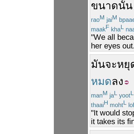
ขนาด
นั้น
M
M
rao
jai
bpaa
F
L
maak
kha
naa
"We all bec
her eyes out
มันจะ
หยุ
หมด
ลง
M
L
L
man
ja
yoot
H
L
thaai
moht
lo
"It would st
it takes its f