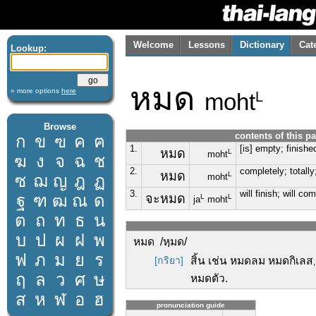
Welcome
Lessons
Dictionary
Cat
Lookup:
หมด
» more options
here
moht
L
Browse
contents of this p
ก
ข
ฃ
ค
ฅ
1.
[is] empty; finishe
หมด
L
moht
ฆ
ง
จ
ฉ
ช
2.
completely; totally;
หมด
L
ซ
ฌ
ญ
ฎ
ฏ
moht
3.
will finish; will co
ฐ
ฑ
ฒ
ณ
ด
จะหมด
L
L
ja
moht
ต
ถ
ท
ธ
น
บ
ป
ผ
ฝ
พ
หมด /หฺมด/
ฟ
ภ
ม
ย
ร
[กริยา]
สิ้น เช่น หมดลม หมดกิเลส
ฤ
ล
ว
ศ
ษ
หมดตัว.
ส
ห
ฬ
อ
ฮ
pronunciation guide