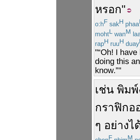
หรอก
"
F
H
o:h
sak
phaa
L
M
moht
wan
la
H
H
rap
ruu
duay
"“Oh! I have
doing this an
know.”"
เช่น
พิมพ์
กราฟิก
อ
ๆ
อย่าง
ได
F
M
chen
phim
n