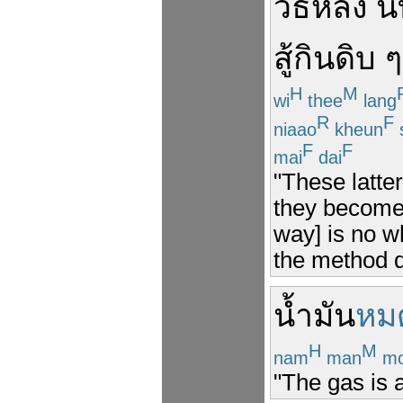
วิธี
หลัง
นี้
สู้
กิน
ดิบ ๆ
H
M
wi
thee
lang
R
F
niaao
kheun
F
F
mai
dai
"These latter
they become 
way] is no w
the method 
น้ำมัน
หม
H
M
nam
man
mo
"The gas is a