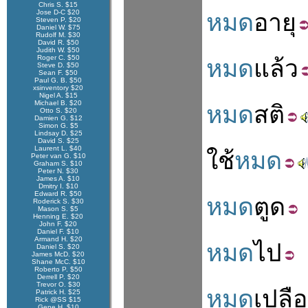
Chris S. $15
Jose D-C $20
หมด
อายุ
Steven P. $20
Daniel W. $75
Rudolf M. $30
David R. $50
Judith W. $50
Roger C. $50
หมด
แล้ว
Steve D. $50
Sean F. $50
Paul G. B. $50
xsinventory $20
Nigel A. $15
Michael B. $20
หมด
สติ
Otto S. $20
Damien G. $12
Simon G. $5
Lindsay D. $25
David S. $25
Laurent L. $40
ใช้
หมด
Peter van G. $10
Graham S. $10
Peter N. $30
James A. $10
Dmitry I. $10
Edward R. $50
หมด
ตูด
Roderick S. $30
Mason S. $5
Henning E. $20
John F. $20
Daniel F. $10
Armand H. $20
หมด
ไป
Daniel S. $20
James McD. $20
Shane McC. $10
Roberto P. $50
Derrell P. $20
Trevor O. $30
หมด
เปลื
Patrick H. $25
Rick @SS $15
Gene H. $10