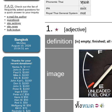
หฺมด
Phonemic Thai
F.A.Q.
Check out the list of
mòt
IPA
frequently asked questions for
a quick answer to your inquiry
mot
Royal Thai General System
e-mail the author
guestbook
site settings
1.
site news
[adjective]
bulk lookup
Bangkok
definition
[is] empty; finished; al
Monday
August 10, 2026
10:04:52 am
Thanks for your
recent donations!
Narisa N. $+++!
John A. $+++!
image
Paul S. $100!
Mike A. $100!
Eric B. $100!
John Karl L. $100!
Don S. $100!
John S. $100!
Peter B. $100!
Ingo B $50
Peter d C $50
Hans G $50
Alan M. $50
Rod S. $50
ทั้ง
หมด
Wolfgang W. $50
Bill O. $70
Ravinder S. $20