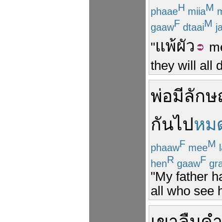
H
M
phaae
miia
m
F
M
gaaw
dtaai
j
แพ้
ผัว
"
me
they will all
พ่อ
มี
ลัก
กัน
ไป
หม
F
M
phaaw
mee
l
R
F
hen
gaaw
gr
"My father h
all who see h
เขา
ลืม
ค