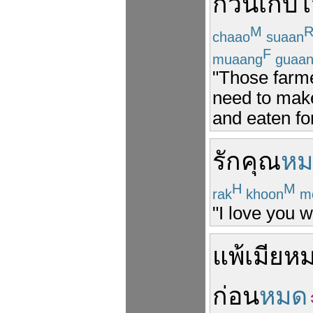
กวน
เก็บ
ไ
M
chaao
suaan
F
muaang
guaa
"Those farme
need to make
and eaten for
รัก
คุณ
หม
H
M
rak
khoon
m
"I love you w
แพ้เมีย
หม
ก่อน
หมด