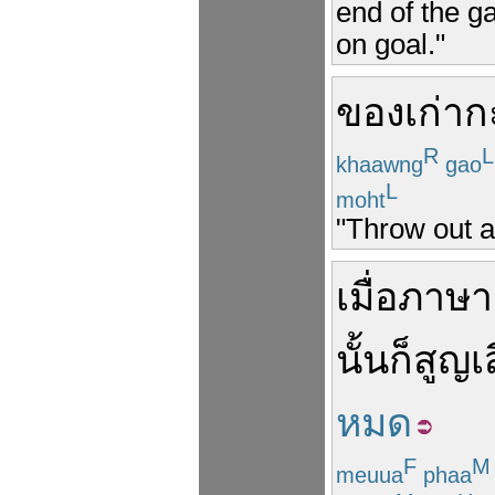
end of the g
on goal."
ของ
เก่า
ก
R
L
khaawng
gao
L
moht
"Throw out al
เมื่อ
ภาษา
นั้น
ก็
สูญ
เ
หมด
F
M
meuua
phaa