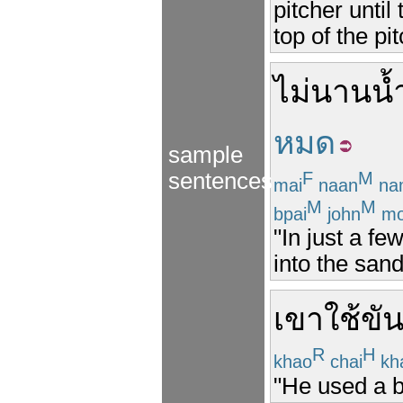
pitcher until
top of the pit
ไม่นาน
น้
หมด
sample
sentences
F
M
mai
naan
na
M
M
bpai
john
mo
"In just a f
into the sand
เขา
ใช้
ขั
R
H
khao
chai
kh
"He used a bo