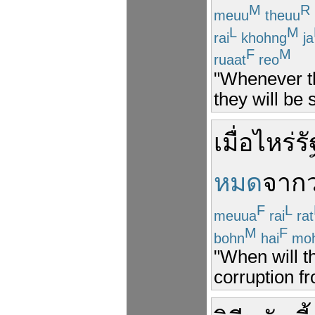
M
R
meuu
theuu
L
M
rai
khohng
ja
F
M
ruaat
reo
"Whenever th
they will be 
เมื่อไหร่
ร
หมด
จาก
F
L
meuua
rai
rat
M
F
bohn
hai
moh
"When will t
corruption fr