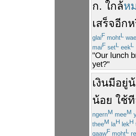
ก
.
ใกล้
ห
เสร็จ
อีก
ห
F
L
glai
moht
wae
F
L
L
mai
set
eek
"Our lunch b
yet?"
เงิน
มีอยู่
น
น้อย
ใช้
ท
M
M
ngern
mee
y
M
H
H
thee
la
lek
F
L
gaaw
moht
r