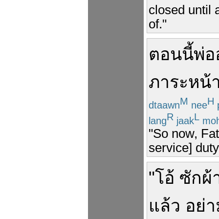
closed until 
of."
ตอนนี้
พ่อ
ภาระ
หน้า
M
H
dtaawn
nee
R
L
lang
jaak
moh
"So now, Fath
service] duty
"
โอ้
ซักผ้
แล้ว
อย่