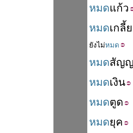
หมด
แก้ว
หมด
เกลี้
ยัง
ไม่
หมด
หมด
สัญ
หมด
เงิน
หมด
ตูด
หมด
ยุค