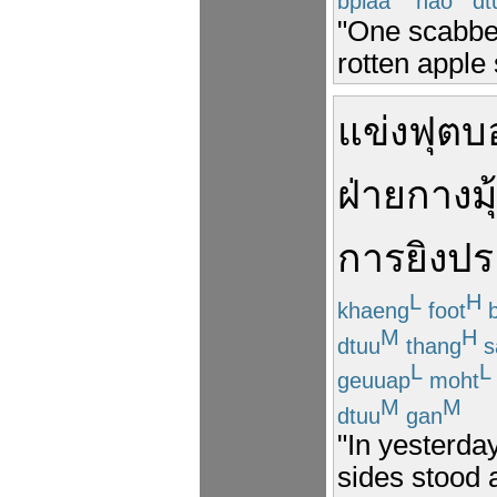
bplaa
nao
dt
"One scabbed
rotten apple 
แข่ง
ฟุตบ
ฝ่าย
กางมุ
การ
ยิง
ปร
L
H
khaeng
foot
b
M
H
dtuu
thang
s
L
L
geuuap
moht
M
M
dtuu
gan
"In yesterda
sides stood 