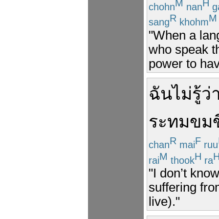
M
H
chohn
nan
g
R
M
sang
khohm
"When a lan
who speak th
power to have
ฉัน
ไม่
รู้ว่
ระทม
ขมข
R
F
chan
mai
ruu
M
H
rai
thook
ra
"I don’t kno
suffering fro
live)."