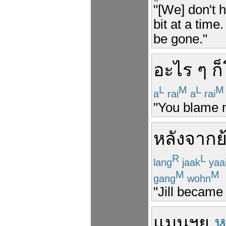
"[We] don't
bit at a tim
be gone."
อะไร ๆ
ก็
L
M
L
M
a
rai
a
rai
"You blame m
หลังจาก
ย
R
L
lang
jaak
yaa
M
M
gang
wohn
"Jill became
แมนฯยู
ห