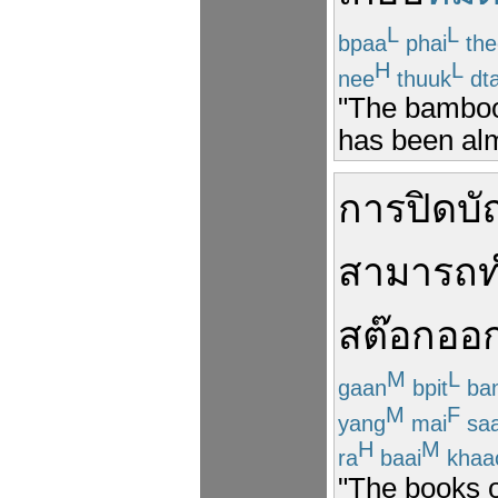
L
L
bpaa
phai
the
H
L
nee
thuuk
dta
"The bamboo 
has been alm
การ
ปิดบั
สามารถ
ท
สต๊อก
ออ
M
L
gaan
bpit
ba
M
F
yang
mai
sa
H
M
ra
baai
khaa
"The books o