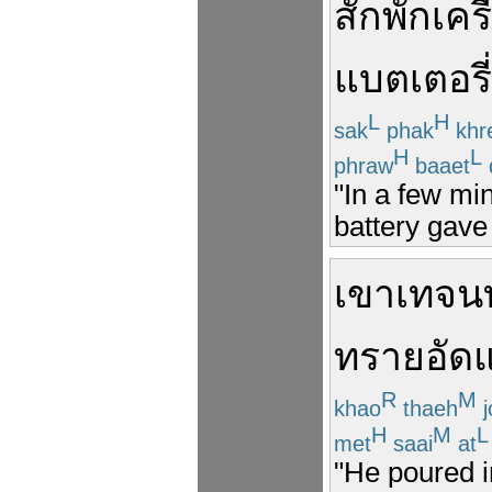
สักพัก
เคร
แบตเตอรี่
L
H
sak
phak
khr
H
L
phraw
baaet
"In a few mi
battery gave 
เขา
เท
จน
ทราย
อัด
R
M
khao
thaeh
j
H
M
L
met
saai
at
"He poured i