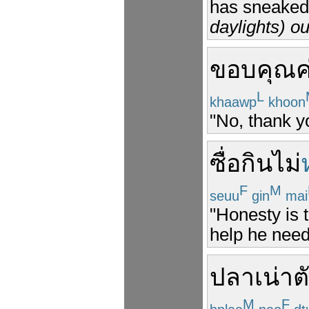
has sneaked
daylights) ou
ขอบคุณ
ค
L
khaawp
khoon
"No, thank yo
ซื่อ
กิน
ไม่
F
M
seuu
gin
mai
"Honesty is t
help he need
ปลา
เน่า
ต
M
F