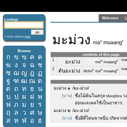
Welcome
L
Lookup:
มะม่วง
» more options
here
H
F
ma
muaang
Browse
contents of this page
ก
ข
ฃ
ค
ฅ
1.
ma
มะม่วง
H
F
ma
muaang
ฆ
ง
จ
ฉ
ช
2.
man
ต้นมะม่วง
F
H
F
ซ
ฌ
ญ
ฎ
ฏ
dtohn
ma
muaang
ฐ
ฑ
ฒ
ณ
ด
ต
ถ
ท
ธ
น
มะม่วง ๑ /มะ-ม่วง/
บ
ป
ผ
ฝ
พ
[นาม]
ชื่อไม้ต้นในสกุล
ว
Mangifera
อ่อนและผลใช้เป็นอาหาร.
ฟ
ภ
ม
ย
ร
มะม่วง ๒ /มะ-ม่วง/
ฤ
ล
ว
ศ
ษ
[นาม]
ชื่อฝีที่โคนขาหนีบ เกิดจาก
ส
ห
ฬ
อ
ฮ