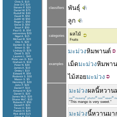
Chris S. $15
Jose D-C $20
พันธุ์
classifiers
Steven P. $20
Daniel W. $75
Rudolf M. $30
David R. $50
ลูก
Judith W. $50
Roger C. $50
Steve D. $50
Sean F. $50
Paul G. B. $50
ผลไม้
xsinventory $20
categories
Nigel A. $15
Michael B. $20
Fruits
Otto S. $20
Damien G. $12
Simon G. $5
มะม่วง
หิมพานต์
Lindsay D. $25
David S. $25
Laurent L. $40
Peter van G. $10
เม็ด
มะม่วง
หิมพาน
Graham S. $10
examples
Peter N. $30
James A. $10
Dmitry I. $10
Edward R. $50
ไม้
สอย
มะม่วง
Roderick S. $30
Mason S. $5
Henning E. $20
John F. $20
Daniel F. $10
มะม่วง
ผล
นี้
หวาน
Armand H. $20
Daniel S. $20
James McD. $20
H
F
R
H
R
ma
muaang
phohn
nee
waan
m
Shane McC. $10
"This mango is very sweet."
Roberto P. $50
Derrell P. $20
Trevor O. $30
Patrick H. $25
มะม่วง
นี้
หวาน
มา
Rick @SS $15
Gene H. $10