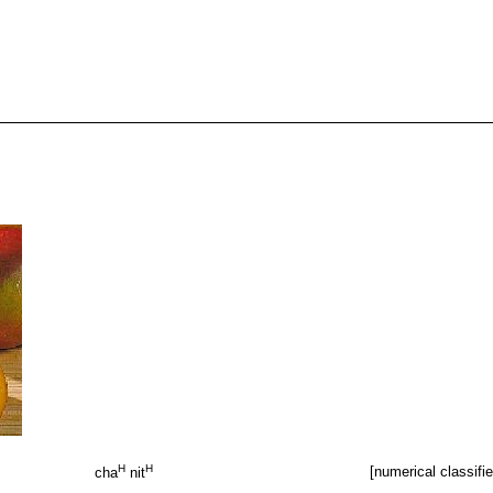
H
H
[numerical classifie
cha
nit