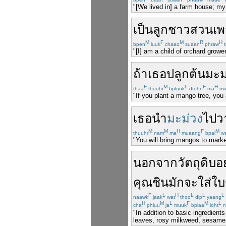
"[We lived in] a farm house; my
เป็น
ลูก
ชาวสวน
เพ
M
F
M
R
H
bpen
luuk
chaao
suaan
phraw
t
"[I] am a child of orchard grow
ถ้า
เธอ
ปลูก
ต้นมะม
F
M
L
F
H
thaa
thuuhr
bpluuk
dtohn
ma
mu
"If you plant a mango tree, you 
เธอ
นำ
มะม่วง
ไป
ว
M
M
H
F
M
thuuhr
nam
ma
muaang
bpai
w
"You will bring mangos to mark
นอกจาก
วัตถุดิบ
อ
คุณ
ชิน
มัก
จะ
ใส่
ใบ
F
L
H
L
L
L
naawk
jaak
wat
thoo
dip
yaang
H
M
L
F
M
L
cha
phluu
ja
muuk
bplaa
loht
n
"In addition to basic ingredien
leaves, rosy milkweed, sesame s