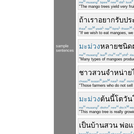
H
F
M
H
L
F
ma
muaang
bpee
nee
dtit
luuk
"The mango trees yield very fruit
ถ้า
เรา
อยาก
รับป
F
M
L
H
L
M
thaa
rao
yaak
rap
bpra
thaan
"If we wish to eat mangoes, we
มะม่วง
หลาย
ชนิด
sample
sentences
H
F
R
H
H
L
ma
muaang
laai
cha
nit
phli
da
"Many types of mangoes produce a
ชาวสวน
จำหน่าย
M
R
M
L
F
chaao
suaan
jam
naai
mai
moht
"Those farmers who do not sell 
มะม่วง
ต้น
นี้
โตวัน
H
F
F
H
M
ma
muaang
dtohn
nee
dto:h
wa
"This mango tree is really growin
เป็น
บ้านสวน
พ่อแ
M
F
R
F
F
bpen
baan
suaan
phaaw
maae