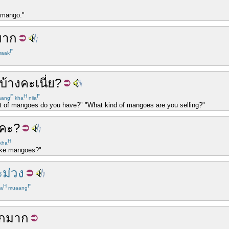
f mango."
มาก
F
aak
บ้าง
คะ
เนี่ย
?
F
H
F
aang
kha
niia
t of mangoes do you have?" "What kind of mangoes are you selling?"
คะ
?
H
kha
like mangoes?"
ม่วง
H
F
a
muaang
ก
มาก