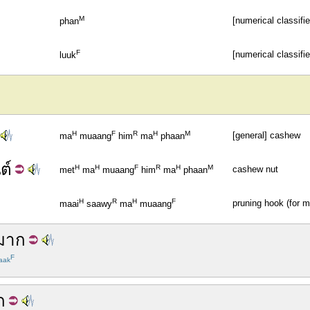
M
[numerical classifi
phan
F
[numerical classifie
luuk
H
F
R
H
M
[general] cashew
ma
muaang
him
ma
phaan
ต์
H
H
F
R
H
M
cashew nut
met
ma
muaang
him
ma
phaan
H
R
H
F
pruning hook (for 
maai
saawy
ma
muaang
มาก
F
aak
ก