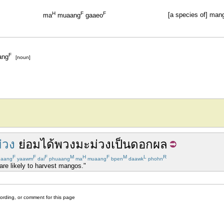
H
F
F
[a species of] man
ma
muaang
gaaeo
F
ang
[noun]
่วง
ย่อม
ได้
พวง
มะม่วง
เป็น
ดอกผล
F
F
F
M
H
F
M
L
R
aang
yaawm
dai
phuaang
ma
muaang
bpen
daawk
phohn
are likely to harvest mangos."
cording, or comment for this page