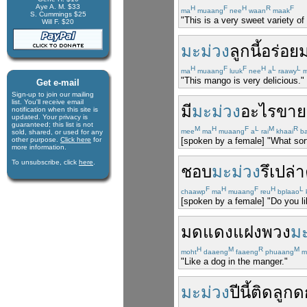
Aye A. M. $33
H
F
H
R
F
ma
muaang
nee
waan
maak
S. Cummings $25
"This is a very sweet variety o
Will F. $20
มะม่วง
ลูก
นี้
อร่อย
H
F
F
H
L
L
ma
muaang
luuk
nee
a
raawy
m
"This mango is very delicious."
Get e-mail
Sign-up to join our mail­ing
list. You'll receive e­mail
มี
มะม่วง
อะไร
ขาย
notification when this site is
updated. Your privacy is
guaran­teed; this list is not
M
H
F
L
M
R
mee
ma
muaang
a
rai
khaai
b
sold, shared, or used for any
other purpose.
Click here
for
[spoken by a female] "What sor
more infor­mation.
To unsubscribe, click
here
.
ชอบ
มะม่วง
รึเปล่า
F
H
F
H
L
chaawp
ma
muaang
reu
bplaao
[spoken by a female] "Do you 
มดแดง
แฝง
พวง
มะ
H
M
R
M
moht
daaeng
faaeng
phuaang
m
"Like a dog in the manger."
มะม่วง
ปีนี้
ติดลูก
ด