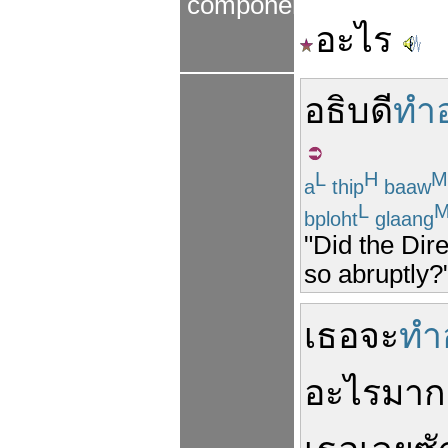
components
อะไร
อธิบดี
ทำ
L
H
M
a
thip
baaw
L
bploht
glaang
"Did the Dir
so abruptly?
เธอ
จะ
ทำ
อะไร
มาก