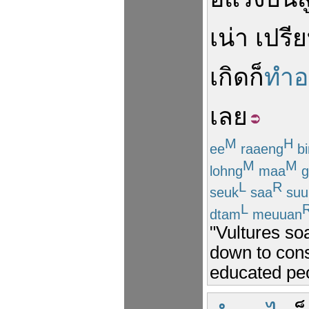
เน่า
เปรี
เกิด
ก็
ทำอ
เลย
M
H
ee
raaeng
bi
M
M
lohng
maa
g
L
R
seuk
saa
suu
L
dtam
meuuan
"Vultures so
down to cons
educated peop