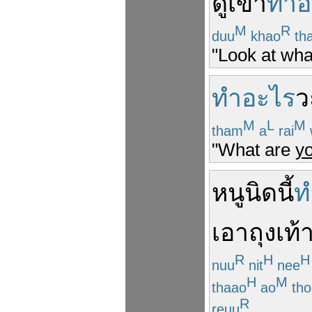
ดู
เขา
ทำอ
M
R
duu
khao
th
"Look at what
ทำอะไร
ว
M
L
M
tham
a
rai
"What are
y
หนู
นิด
นี้
ท
เอา
ถุงเท้
R
H
H
nuu
nit
nee
H
M
thaao
ao
tho
R
reuu