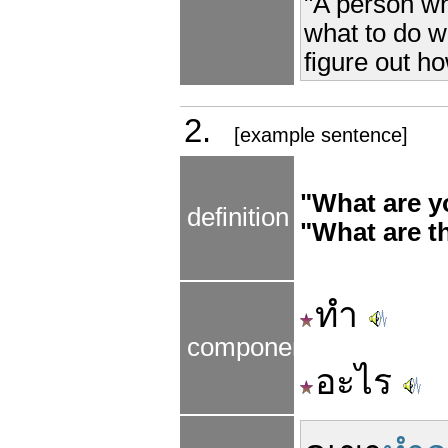
"A person wh
what to do wi
figure out ho
2.
[example sentence]
"What are y
definition
"What are t
ทำ
components
อะไร