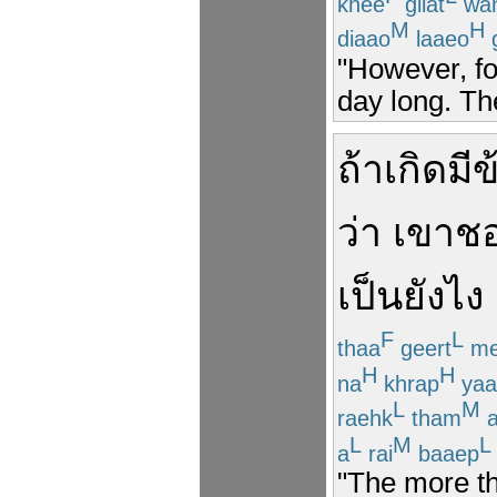
khee
giiat
wa
M
H
diaao
laaeo
"However, for
day long. Th
ถ้า
เกิด
มี
ข
ว่า
เขา
ช
เป็น
ยังไง
F
L
thaa
geert
me
H
H
na
khrap
yaa
L
M
raehk
tham
L
M
L
a
rai
baaep
"The more th