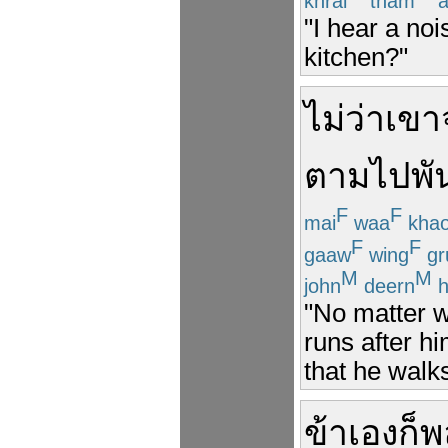
khrai
tham
"I hear a no
kitchen?"
ไม่ว่า
เขา
ตาม
ไป
พั
F
F
mai
waa
kha
F
F
gaaw
wing
gr
M
M
john
deern
h
"No matter w
runs after hi
that he walks 
ข้า
เอง
ก็
พ