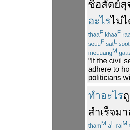
ซื่อสัตย์สุ
อะไร
ไม่ไ
F
F
thaa
khaa
raa
F
L
seuu
sat
soot
M
meuuang
gaa
"If the civil 
adhere to hon
politicians w
ทำอะไร
ถ
สำเร็จ
มาส
M
L
M
tham
a
rai