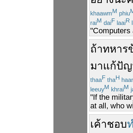
M
khaawm
phiu
M
F
R
rai
dai
laai
l
"Computers 
ถ้า
ทหาร
มา
แก้ปั
F
H
thaa
tha
haa
M
M
leeuy
khrai
j
"If the milit
at all, who w
เค้า
ชอบ
ท