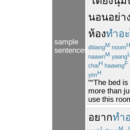
"
เตียง
นุ้ม
นอน
อย่า
ห้อง
ทำอะ
sample
M
dtiiang
noom
sentences
M
naawn
yaang
H
F
chai
haawng
H
yim
"“The bed is 
more than ju
use this room
อยาก
ทำอ
L
M