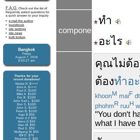
F.A.Q.
Check out the list of
frequently asked questions for
a quick answer to your inquiry
ทำ
e-mail the author
guestbook
components
site settings
site news
อะไร
bulk lookup
Bangkok
Friday
August 7, 2026
คุณ
ไม่
ต้อ
8:03:28 am
Thanks for your
ต้อง
ทำอะ
recent donations!
Narisa N. $+++!
John A. $+++!
Paul S. $100!
M
F
Mike A. $100!
khoon
mai
d
Eric B. $100!
John Karl L. $100!
R
H
phohm
ruu
w
Don S. $100!
John S. $100!
Peter B. $100!
"You don't h
Ingo B $50
Peter d C $50
what I have t
Hans G $50
Alan M. $50
Rod S. $50
Wolfgang W. $50
Bill O. $70
Ravinder S. $20