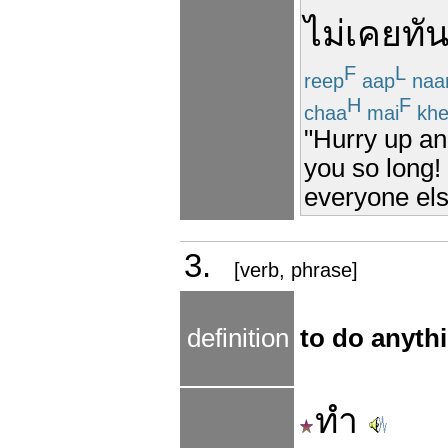
ไม่เคย
ทั
F
L
reep
aap
naa
H
F
chaa
mai
khe
"Hurry up an
you so long!
everyone els
3.
[verb, phrase]
definition
to do anyth
ทำ