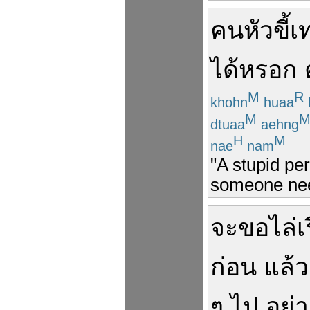
คนหัวขี้เท
ได้
หรอก
M
R
khohn
huaa
M
dtuaa
aehng
H
M
nae
nam
"A stupid per
someone need
จะ
ขอ
ไล่
เ
ก่อน
แล้ว
ๆ
ไป
อย่า