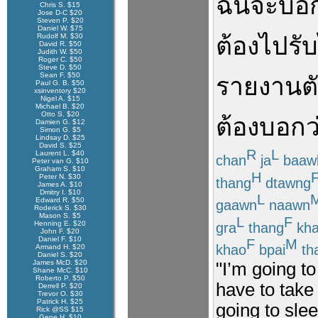
ฉัน
จะ
บอก
Chris S. $15
Jose D-C $20
Steven P. $20
Daniel W. $75
Rudolf M. $30
ต้อง
ไป
รับ
David R. $50
Judith W. $50
Roger C. $50
Steve D. $50
Sean F. $50
รายงานต
Paul G. B. $50
xsinventory $20
Nigel A. $15
Michael B. $20
Otto S. $20
ต้อง
บอกว
Damien G. $12
Simon G. $5
Lindsay D. $25
David S. $25
R
L
Laurent L. $40
chan
ja
baaw
Peter van G. $10
Graham S. $10
H
Peter N. $30
thang
dtawng
James A. $10
Dmitry I. $10
L
Edward R. $50
gaawn
naawn
Roderick S. $30
Mason S. $5
L
F
Henning E. $20
gra
thang
kh
John F. $20
Daniel F. $10
F
M
khao
bpai
th
Armand H. $20
Daniel S. $20
James McD. $20
"I’m going t
Shane McC. $10
Roberto P. $50
have to take 
Derrell P. $20
Trevor O. $30
Patrick H. $25
going to slee
Rick @SS $15
Gene H. $10