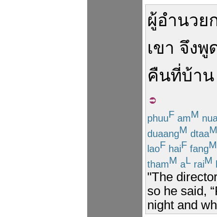
ผู้อำนวย
เขา
จึง
พู
คืน
ที่บ้าน
F
M
phuu
am
nua
M
duaang
dtaa
F
F
M
lao
hai
fang
M
L
M
tham
a
rai
"The directo
so he said, 
night and wh