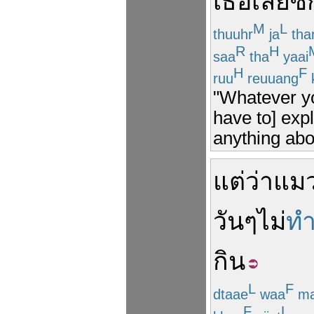
เธอ
เลย
ซั
M
L
thuuhr
ja
th
R
H
saa
tha
yaai
H
F
ruu
reuuang
"Whatever yo
have to] expl
anything abo
แต่ว่า
แม
วัน
ๆ
ไม่
ทำ
กิน
L
F
dtaae
waa
ma
F
L