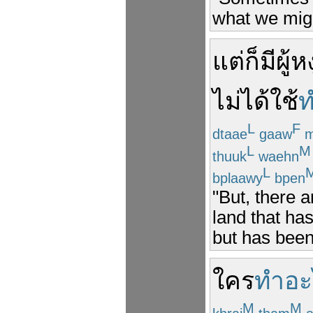
what we might
แต่
ก็มี
ผู้
หง
ไม่ได้
ใช้
ท
L
F
dtaae
gaaw
m
L
M
thuuk
waehn
L
bplaawy
bpen
"But, there
land that ha
but has been
ใคร
ทำอะ
M
M