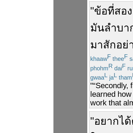
"
ข้อ
ที่สอง
มัน
ลำบา
มา
สัก
อย่
F
F
khaaw
thee
s
R
F
phohm
dai
ru
L
L
gwaa
ja
tham
"“Secondly, 
learned how 
work that al
"
อยาก
ได้