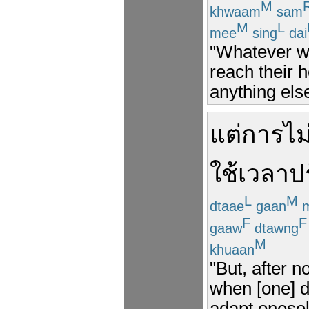
M
khwaam
sam
M
L
mee
sing
dai
"Whatever we
reach their 
anything els
แต่
การ
ไม
ใช้เวลา
ป
L
M
dtaae
gaan
m
F
F
gaaw
dtawng
M
khuaan
"But, after 
when [one] do
adapt onesel