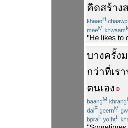
คิด
สร้าง
H
khaao
chaawp
M
mee
khwaam
"He likes to 
บางครั้ง
ม
กว่า
ที่
เรา
ตนเอง
M
baang
khrang
F
M
dai
geern
gw
L
L
bpra
yo:ht
kh
"Sometimes h