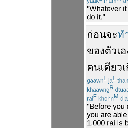
yaak
tham
a
"Whatever it
do it."
ก่อน
จะ
ท
ของตัวเอ
คนเดียว
เ
L
L
gaawn
ja
tha
R
khaawng
dtua
F
M
rai
khohn
dia
"Before you d
you are able 
1,000 rai is 