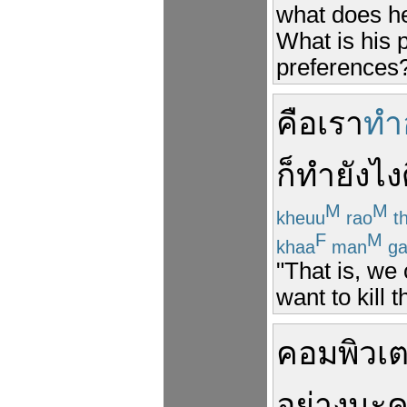
what does he
What is his p
preferences
คือ
เรา
ทำ
ก็
ทำ
ยังไง
M
M
kheuu
rao
t
F
M
khaa
man
ga
"That is, we 
want to kill
คอมพิวเต
อย่าง
นะ
ค