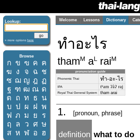
Welcome
Lessons
Dictionary
Cat
Lookup:
ทำอะไร
» more options
here
Browse
tham
a
rai
M
L
M
ก
ข
ฃ
ค
ฅ
ฆ
ง
จ
ฉ
ช
pronunciation guide
ทำ-อะ-ไร
ซ
ฌ
ญ
ฎ
ฏ
Phonemic Thai
tʰam ʔàʔ raj
ฐ
ฑ
ฒ
ณ
ด
IPA
tham arai
Royal Thai General System
ต
ถ
ท
ธ
น
บ
ป
ผ
ฝ
พ
1.
[pronoun, phrase]
ฟ
ภ
ม
ย
ร
ฤ
ล
ว
ศ
ษ
ส
ห
ฬ
อ
ฮ
definition
what to do