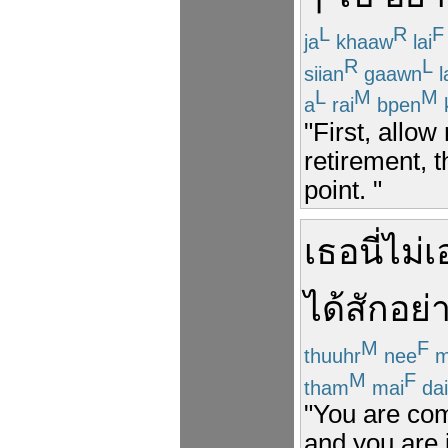
L
R
F
ja
khaaw
lai
R
L
siian
gaawn
l
L
M
M
a
rai
bpen
"First, allo
retirement, 
point. "
เธอ
นี่
ไม่
ได้
สักอย่
M
F
thuuhr
nee
m
M
F
tham
mai
dai
"You are com
and you are 