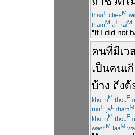
ถ้า
ชีวิต
ไม
F
M
thaa
chee
wi
M
L
M
tham
a
rai
"If I did not
คน
ที่มี
เวล
เป็น
คน
เก
บ้าง
ถึง
ต้
M
F
khohn
thee
m
H
L
M
ruu
ja
tham
M
F
khohn
thee
m
M
M
waeh
laa
wa