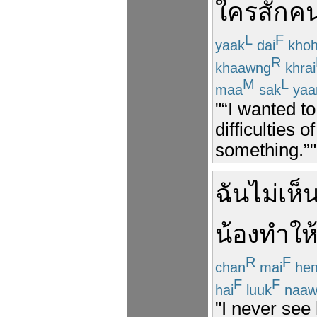
ใครสักค
L
F
yaak
dai
kho
R
khaawng
khrai
M
L
maa
sak
yaa
"“I wanted t
difficulties
something.”"
ฉัน
ไม่
เห็
น้อง
ทำให
R
F
chan
mai
he
F
F
hai
luuk
naaw
"I never see 