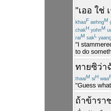
"
เออ
ใช่
F
M
khaa
aehng
H
M
chak
yohn
u
M
L
rai
sak
yaan
"I stammered 
to do somethi
ทาย
ซิ
ว่า
ฉ
M
H
thaai
si
waa
"Guess what 
ถ้า
ข้ารา