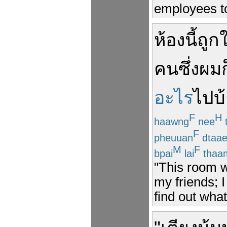
employees to
ห้อง
นี้
ถูก
ใ
คน
ซึ่ง
ผม
ก
อะไร
ไป
บ
F
H
haawng
nee
F
pheuuan
dtaa
M
F
bpai
lai
thaa
"This room w
my friends; I
find out what