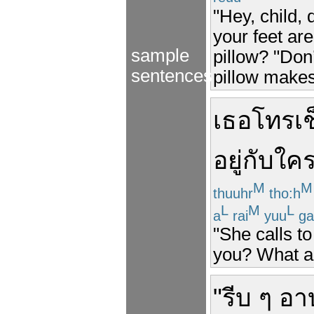
"Hey, child,
your feet ar
sample
pillow? "Don
sentences
pillow make
เธอ
โทร
เ
อยู่กับใค
M
M
thuuhr
tho:h
L
M
L
a
rai
yuu
ga
"She calls t
you? What a
"
รีบ
ๆ
อา