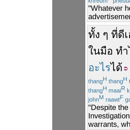
khreum
pheuu
"Whatever he
advertisemen
ทั้ง ๆ ที่
ดี
ใน
มือ
ทำ
อะไร
ได้
H
H
thang
thang
H
R
thang
maai
k
M
F
john
raawt
g
"Despite the
Investigatio
warrants, wh