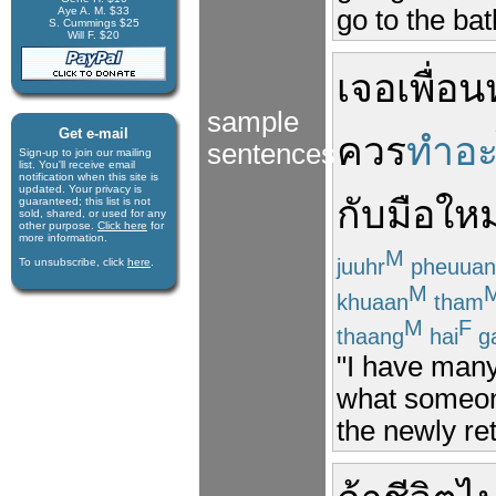
go to the bat
Aye A. M. $33
S. Cummings $25
Will F. $20
เจอ
เพื่อน
sample
Get e-mail
ควร
ทำอะ
sentences
Sign-up to join our mail­ing
list. You'll receive e­mail
notification when this site is
updated. Your privacy is
กับ
มือใหม
guaran­teed; this list is not
sold, shared, or used for any
other purpose.
Click here
for
more infor­mation.
M
juuhr
pheuuan
To unsubscribe, click
here
.
M
khuaan
tham
M
F
thaang
hai
g
"I have many
what someone
the newly ret