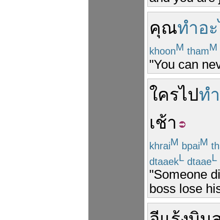
คุณ
ทำอะ
M
M
khoon
tham
"You can nev
ใคร
ไป
ทำ
เช้า
M
M
khrai
bpai
t
L
L
dtaaek
dtaae
"Someone did
boss lose his
อีแร้ง
บิน
ส