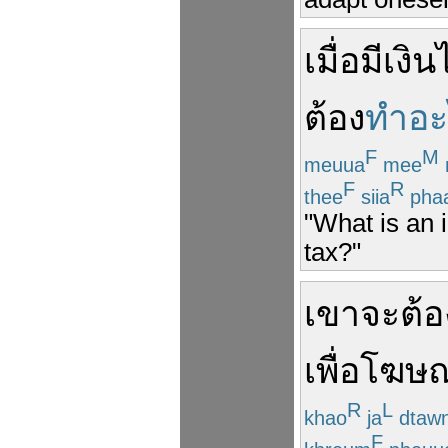
เมื่อ
มี
เงิน
ต้อง
ทำอะ
F
M
meuua
mee
F
R
thee
siia
pha
"What is an 
tax?"
เขา
จะ
ต้อ
เพื่อ
โฆษ
R
L
khao
ja
dtaw
F