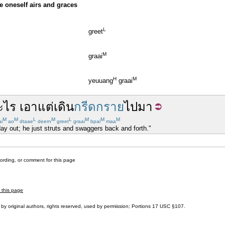
ve oneself airs and graces
L
greet
M
graai
H
M
yeuuang
graai
ะไร
เอาแต่
เดิน
กรีดกราย
ไปมา
M
M
L
M
L
M
M
M
ai
ao
dtaae
deern
greet
graai
bpai
maa
ay out; he just struts and swaggers back and forth."
cording, or comment for this page
r this page
by original authors, rights reserved, used by permission; Portions
17 USC §107
.