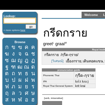
Welcome
L
Lookup:
กรีดกราย
» more options
here
Browse
L
M
greet
graai
ก
ข
ฃ
ค
ฅ
Royal Insti
ฆ
ง
จ
ฉ
ช
กรีดกราย /กฺรีด-กฺราย/
ซ
ฌ
ญ
ฎ
ฏ
[วิเศษณ์]
เยื้องกราย
เดินทอดแขน
,
,
ฐ
ฑ
ฒ
ณ
ด
pronunciation guide
ต
ถ
ท
ธ
น
กฺรีด-กฺราย
Phonemic Thai
บ
ป
ผ
ฝ
พ
krìːt kraːj
IPA
ฟ
ภ
ม
ย
ร
krit krai
Royal Thai General System
ฤ
ล
ว
ศ
ษ
ส
ห
ฬ
อ
ฮ
[verb, intransitive]