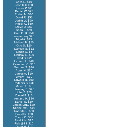
Chris S. $15
Jose D-C $20
Steven P. $20
Daniel W. $75
Rudolf M. $30
David R. $50
Judith W. $50
Roger C. $50
Steve D. $50
Sean F. $50
Paul G. B. $50
xsinventory $20
Nigel A. $15
Michael B. $20
Otto S. $20
Damien G. $12
Simon G. $5
Lindsay D. $25
David S. $25
Laurent L. $40
Peter van G. $10
Graham S. $10
Peter N. $30
James A. $10
Dmitry I. $10
Edward R. $50
Roderick S. $30
Mason S. $5
Henning E. $20
John F. $20
Daniel F. $10
Armand H. $20
Daniel S. $20
James McD. $20
Shane McC. $10
Roberto P. $50
Derrell P. $20
Trevor O. $30
Patrick H. $25
Rick @SS $15
Gene H. $10