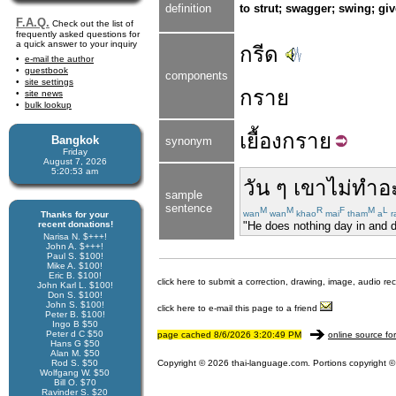
definition
to strut; swagger; swing; gi
F.A.Q.
Check out the list of
frequently asked questions for
a quick answer to your inquiry
กรีด
e-mail the author
guestbook
components
site settings
กราย
site news
bulk lookup
เยื้อง
กราย
Bangkok
synonym
Friday
August 7, 2026
5:20:53 am
วัน ๆ
เขา
ไม่
ทำอ
sample
sentence
M
M
R
F
M
L
wan
wan
khao
mai
tham
a
r
Thanks for your
recent donations!
"He does nothing day in and d
Narisa N. $+++!
John A. $+++!
Paul S. $100!
Mike A. $100!
Eric B. $100!
click here to submit a correction, drawing, image, audio re
John Karl L. $100!
Don S. $100!
John S. $100!
click here to e-mail this page to a friend
Peter B. $100!
Ingo B $50
Peter d C $50
page cached 8/6/2026 3:20:49 PM
online source fo
Hans G $50
Alan M. $50
Rod S. $50
Copyright © 2026 thai-language.com. Portions copyright © 
Wolfgang W. $50
Bill O. $70
Ravinder S. $20