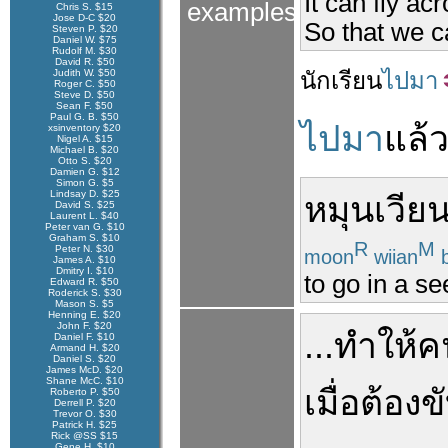
It can fly ac
examples
Chris S. $15
Jose D-C $20
So that we c
Steven P. $20
Daniel W. $75
Rudolf M. $30
David R. $50
Judith W. $50
นัก
เรียน
ไปมา
Roger C. $50
Steve D. $50
Sean F. $50
Paul G. B. $50
ไปมา
แล้
xsinventory $20
Nigel A. $15
Michael B. $20
Otto S. $20
Damien G. $12
Simon G. $5
Lindsay D. $25
หมุนเวีย
David S. $25
Laurent L. $40
Peter van G. $10
Graham S. $10
R
M
Peter N. $30
moon
wiian
b
James A. $10
Dmitry I. $10
to go in a s
Edward R. $50
Roderick S. $30
Mason S. $5
Henning E. $20
John F. $20
...
ทำให้
ค
Daniel F. $10
Armand H. $20
Daniel S. $20
James McD. $20
Shane McC. $10
เมื่อ
ต้อง
ข
Roberto P. $50
Derrell P. $20
Trevor O. $30
Patrick H. $25
Rick @SS $15
Gene H. $10