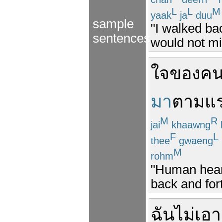
L
L
M
yaak
ja
duu
sample
"I walked ba
sentences
would not mi
ใจ
ของ
ค
มา
ตาม
แร
M
R
jai
khaawng
F
L
thee
gwaeng
M
rohm
"Human heart
back and for
ฉัน
ไม่
เอา