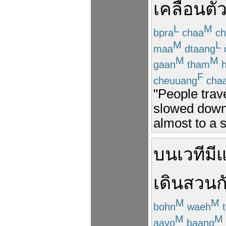
เคลื่อนตั
L
M
bpra
chaa
ch
M
L
maa
dtaang
M
M
gaan
tham
h
F
cheuuang
cha
"People trav
slowed down 
almost to a st
บน
เวที
มีแ
เดินสวนก
M
M
bohn
waeh
t
M
M
aayo
baang