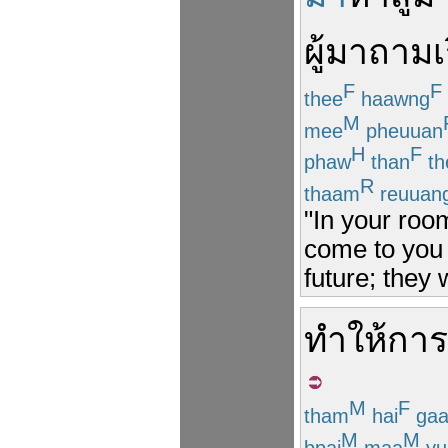
ผู้
มา
ถาม
เ
F
F
thee
haawng
M
mee
pheuuan
H
F
phaw
than
th
R
thaam
reuuan
"In your roo
come to you 
future; they 
ทำให้
การ
M
F
tham
hai
gaa
M
M
bpai
maa
yu