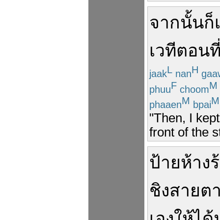
จากนั้น
ก็
เวที
ตอนที
L
H
jaak
nan
gaa
F
M
phuu
choom
M
M
phaaen
bpai
"Then, I kept
front of the
ป้าย
ห้างร
ชิง
สายต
เอง
ให้ได้