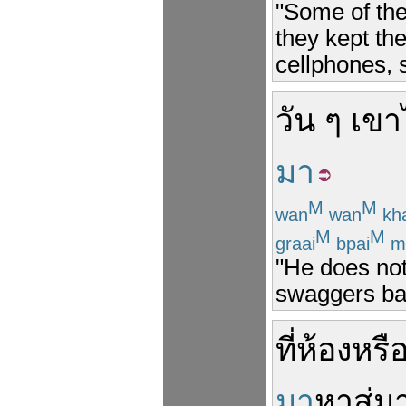
"Some of the
they kept the
cellphones, s
วัน ๆ
เขา
มา
M
M
wan
wan
kh
M
M
graai
bpai
m
"He does not
swaggers bac
ที่
ห้อง
หรื
มา
หา
สู่
ม