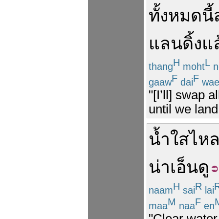
ทั้งหมด
นี้
แลนดิ้ง
แล
H
L
thang
moht
n
F
F
gaaw
dai
wae
"[I’ll] swap 
until we land
น้ำใส
ไห
น่าเอ็นดู
H
R
naam
sai
lai
M
F
maa
naa
en
"Clear water