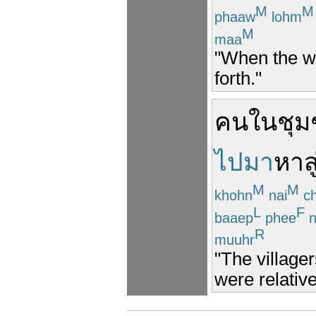
M
M
phaaw
lohm
M
maa
"When the wi
forth."
คน
ใน
ชุ
ไปมา
หา
สู
M
M
khohn
nai
c
L
F
baaep
phee
n
R
muuhr
"The villager
were relative