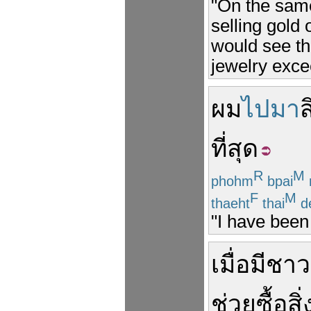
"On the same
selling gold
would see th
jewelry exce
ผม
ไปมา
ส
ที่สุด
R
M
phohm
bpai
F
M
thaeht
thai
d
"I have been 
เมื่อ
มี
ชาว
ช่วย
ซื้อ
สิ