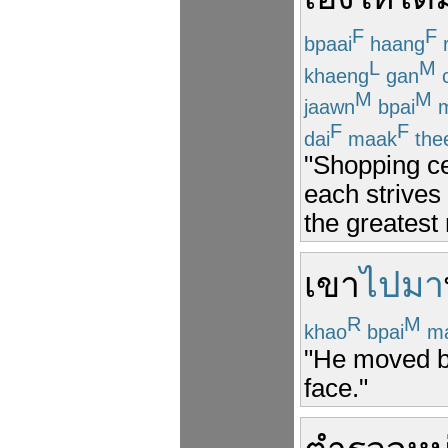
F
F
bpaai
haang
L
M
khaeng
gan
c
M
M
jaawn
bpai
m
F
F
dai
maak
the
"Shopping ce
each strives 
the greatest
เขา
ไปมา
R
M
khao
bpai
m
"He moved ba
face."