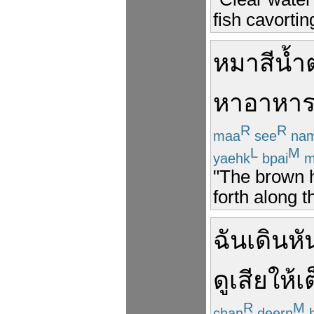
fish cavortin
หมา
สีน้
หา
อาหา
R
R
maa
see
na
L
M
yaehk
bpai
m
"The brown h
forth along t
ฉัน
เดิน
หั
ดู
เสีย
ให้
เ
R
M
chan
deern
h