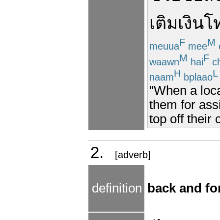
เติมเงิน
โท
F
M
meuua
mee
M
F
waawn
hai
c
H
L
naam
bplaao
"When a loca
them for assi
top off their
2.
[adverb]
definition
back and for