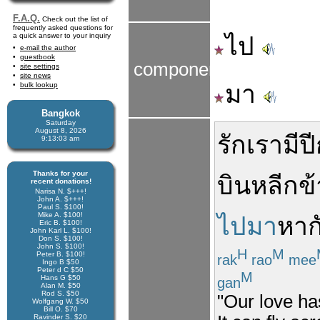
F.A.Q.
Check out the list of
frequently asked questions for
a quick answer to your inquiry
ไป
e-mail the author
guestbook
components
site settings
site news
มา
bulk lookup
Bangkok
Saturday
August 8, 2026
รัก
เรา
มี
ป
9:13:04 am
Thanks for your
บิน
หลีก
ข
recent donations!
Narisa N. $+++!
John A. $+++!
Paul S. $100!
Mike A. $100!
ไปมา
หา
ก
Eric B. $100!
John Karl L. $100!
Don S. $100!
John S. $100!
H
M
Peter B. $100!
rak
rao
mee
Ingo B $50
Peter d C $50
M
Hans G $50
gan
Alan M. $50
Rod S. $50
"Our love ha
Wolfgang W. $50
Bill O. $70
Ravinder S. $20