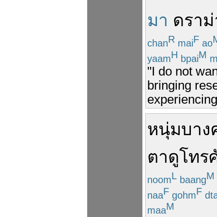
มา
ดราม่
R
F
chan
mai
ao
H
M
yaam
bpai
m
"I do not wan
bringing res
experiencing
หนุ่ม
บาง
ตา
ดู
โทรศ
L
M
noom
baang
F
F
naa
gohm
dt
M
maa