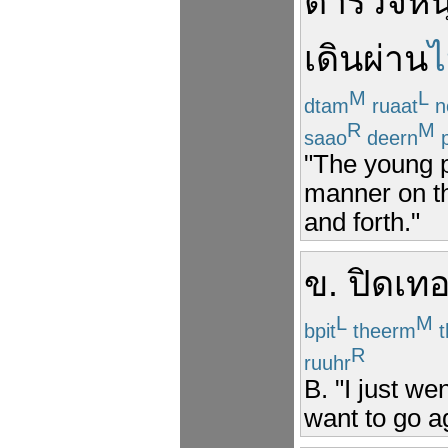
ตำรวจ
หน
เดิน
ผ่าน
M
L
dtam
ruaat
n
R
M
saao
deern
p
"The young p
manner on th
and forth."
ข
.
ปิดเท
L
M
bpit
theerm
t
R
ruuhr
B. "I just we
want to go a