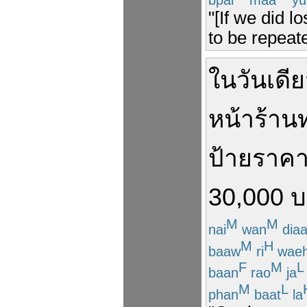
"[If we did 
to be repeat
ใน
วัน
เดี
หน้าร้าน
ป้าย
ราค
30,000
บ
M
M
nai
wan
dia
M
H
baaw
ri
wae
F
M
L
baan
rao
ja
M
L
phan
baat
la