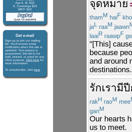
จุดหมาย
Aye A. M. $33
S. Cummings $25
Will F. $20
M
F
tham
hai
kho
L
M
ja
raa
jaawn
R
F
laai
raawp
gw
Get e-mail
Sign-up to join our mail­ing
"[This] cause
list. You'll receive e­mail
notification when this site is
because peop
updated. Your privacy is
guaran­teed; this list is not
sold, shared, or used for any
and around m
other purpose.
Click here
for
more infor­mation.
destinations.
To unsubscribe, click
here
.
รัก
เรา
มี
ป
H
M
rak
rao
mee
M
gan
Our hearts h
us to meet.