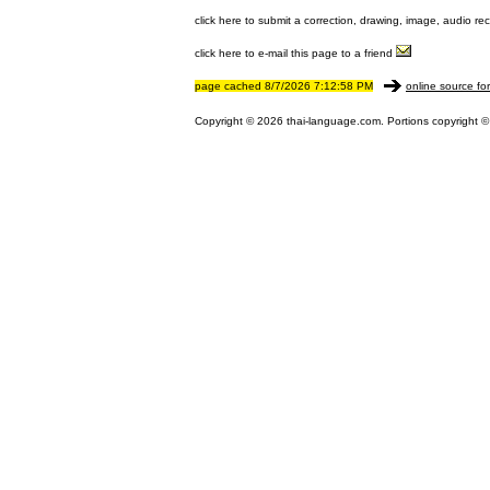
click here to submit a correction, drawing, image, audio re
click here to e-mail this page to a friend
page cached 8/7/2026 7:12:58 PM
online source fo
Copyright © 2026 thai-language.com. Portions copyright © 