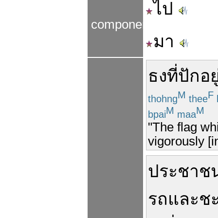
ไป
components
มา
ธง
ที่
ปัก
อยู
M
F
thohng
thee
M
M
bpai
maa
"The flag wh
vigorously [i
ประชาช
รถ
และ
ช