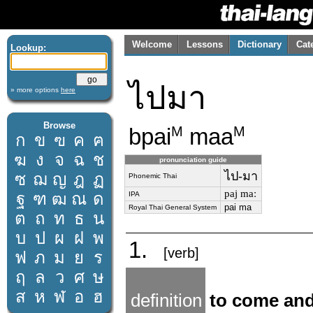
Welcome
Lessons
Dictionary
Cat
Lookup:
ไปมา
» more options
here
Browse
bpai
maa
M
M
ก
ข
ฃ
ค
ฅ
ฆ
ง
จ
ฉ
ช
pronunciation guide
ไป-มา
ซ
ฌ
ญ
ฎ
ฏ
Phonemic Thai
paj maː
ฐ
ฑ
ฒ
ณ
ด
IPA
pai ma
Royal Thai General System
ต
ถ
ท
ธ
น
บ
ป
ผ
ฝ
พ
1.
[verb]
ฟ
ภ
ม
ย
ร
ฤ
ล
ว
ศ
ษ
ส
ห
ฬ
อ
ฮ
definition
to come and