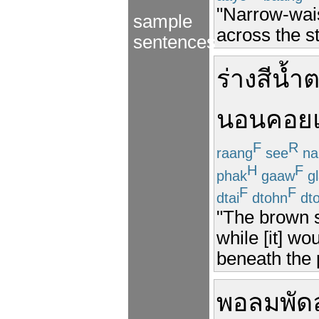
"Narrow-wais
sample
across the s
sentences
ร่าง
สีน้ำ
นอน
คอย
F
R
raang
see
n
H
F
phak
gaaw
gl
F
F
dtai
dtohn
dt
"The brown sh
while [it] wo
beneath the 
พอ
ลม
พัด