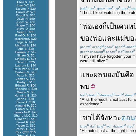
Chris S. $15
Jose D-C $20
L
H
F
F
L
M
jaak
nan
gaaw
fao
jap
dtaa
ma
Steven P. $20
Daniel W. $75
"Then, I kept watching the prote
Rudolf M. $30
David R. $50
Judith W. $50
"
พ่อ
เอง
ก็
เป็น
คน
หน
Roger C. $50
Steve D. $50
Sean F. $50
Paul G. B. $50
ของ
พ่อ
และ
แม่
ขอ
xsinventory $20
Nigel A. $15
Michael B. $20
F
M
F
M
phaaw
aehng
gaaw
bpen
khohn
Otto S. $20
L
R
F
H
F
geert
khaawng
phaaw
lae
maae
Damien G. $12
Simon G. $5
"I myself have forgotten your m
Lindsay D. $25
were still alive."
David S. $25
Laurent L. $40
Peter van G. $10
Graham S. $10
และ
ผล
ของมัน
คือ
Peter N. $30
James A. $10
Dmitry I. $10
พบ
Edward R. $50
Roderick S. $30
Mason S. $5
H
R
R
M
M
lae
phohn
khaawng
man
kheuu
Henning E. $20
John F. $20
"And, the result is exhaust fume
Daniel F. $10
experience."
Armand H. $20
Daniel S. $20
James McD. $20
เขา
ได้จังหวะ
ตอนท
Shane McC. $10
Roberto P. $50
Derrell P. $20
R
F
M
L
M
F
Trevor O. $30
khao
dai
jang
wa
dtaawn
thee
Patrick H. $25
"He acted just at the right tim
Rick @SS $15
Gene H. $10