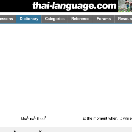
essons
Dictionary
Categories
Reference
Forums
Resour
L
L
F
at the moment when...; while
kha
na
thee