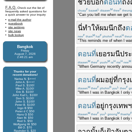
ช่วย
บอก
ตอนที่
ถึง
F.A.Q.
Check out the list of
F
L
M
F
chuay
baawk
dtaawn
thee
theung
frequently asked questions for
"Can you tell me when we get 
a quick answer to your inquiry
e-mail the author
guestbook
นี่
ทำให้
ผม
นึกถึง
ตอ
site settings
site news
bulk lookup
F
M
F
R
H
nee
tham
hai
phohm
neuk
theu
"This reminds me of when I was
Bangkok
Friday
ตอนที่
เยอรมนี
ปร
August 7, 2026
2:46:21 am
M
F
M
H
H
M
dtaawn
thee
yuuhr
ra
ma
nee
"When Germany recently announc
Thanks for your
recent donations!
ตอนที่
ผม
อยู่
ที่
กรุง
Narisa N. $+++!
John A. $+++!
Paul S. $100!
M
F
R
L
F
dtaawn
thee
phohm
yuu
thee
gr
Mike A. $100!
Eric B. $100!
"When I was in Bangkok I only w
John Karl L. $100!
Don S. $100!
John S. $100!
ตอนที่
อยู่
กรุงเทพฯ
Peter B. $100!
Ingo B $50
Peter d C $50
M
F
L
M
F
dtaawn
thee
yuu
groong
thaehp
Hans G $50
Alan M. $50
"When I was in Bangkok I only w
Rod S. $50
Wolfgang W. $50
Bill O. $70
จากนั้น
ก็
เฝ้า
จับต
Ravinder S. $20