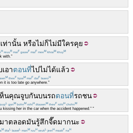
า
เท่านั้น
หรือไม่
ก็
ไม่มีใคร
คุย
H
R
F
F
F
M
M
M
n
reuu
mai
gaaw
mai
mee
khrai
khuy
k with."
บ
เอา
ตอนที่
ไป
ไม่ได้
แล้ว
M
F
M
F
F
H
awn
thee
bpai
mai
dai
laaeo
 it is too late go anywhere."
ห็น
คุณ
จูบ
กัน
บน
รถ
ตอนที่
รถชน
L
M
M
H
M
F
H
M
juup
gan
bohn
roht
dtaawn
thee
roht
chohn
ou kissing her in the car when the accident happened.” "
มา
ตลอด
มัน
รู้สึก
จี๊ด
มาก
นะ
M
L
L
M
H
L
H
F
H
a
dta
laawt
man
ruu
seuk
jeet
maak
na