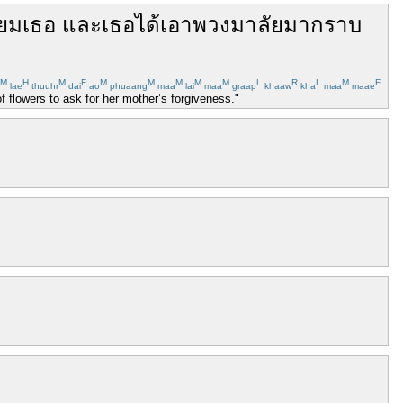
่ยม
เธอ
และ
เธอ
ได้
เอา
พวงมาลัย
มา
กราบ
M
H
M
F
M
M
M
M
M
L
R
L
M
F
lae
thuuhr
dai
ao
phuaang
maa
lai
maa
graap
khaaw
kha
maa
maae
f flowers to ask for her mother’s forgiveness."