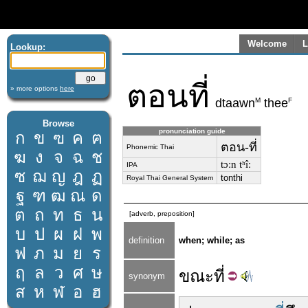
Welcome
L
Lookup:
ตอนที่
» more options
here
M
F
dtaawn
thee
Browse
pronunciation guide
ก
ข
ฃ
ค
ฅ
ตอน-ที่
Phonemic Thai
ฆ
ง
จ
ฉ
ช
tɔːn tʰîː
IPA
ซ
ฌ
ญ
ฎ
ฏ
tonthi
Royal Thai General System
ฐ
ฑ
ฒ
ณ
ด
ต
ถ
ท
ธ
น
[adverb, preposition]
บ
ป
ผ
ฝ
พ
definition
when; while; as
ฟ
ภ
ม
ย
ร
ฤ
ล
ว
ศ
ษ
ขณะ
ที่
synonym
ส
ห
ฬ
อ
ฮ