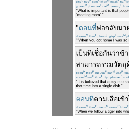
L
H
R
M
F
H
sing
nee
sam
khan
maak
na
kh
M
F
M
F
guaan
pheuuan
nai
haawng
bpra
"What is important is that peopl
“meeting room”."
"
ตอนที่
พ่อ
กลับมา
M
F
F
L
M
dtaawn
thee
phaaw
glap
maa
p
"“When you got home I was so inv
เป็น
ที่
เชื่อกันว่า
ข้
สามารถ
รวม
วัตถุ
M
F
F
M
F
bpen
thee
cheuua
gan
waa
kha
M
H
L
L
F
ruaam
wat
thoo
dip
pheuua
soo
"It is believed that spicy rice
that time into a single dish."
ตอนที่
ตาม
เสือ
เข้
M
F
M
R
F
dtaawn
thee
dtaam
seuua
khao
"When we follow a tiger into wha