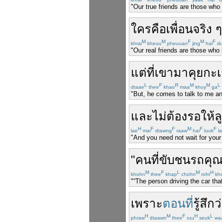
"Our true friends are those who
ใคร
คือ
เพื่อน
จริง
M
M
F
M
F
khrai
kheuu
pheuuan
jing
hai
d
"Our real friends are those who 
แต่
ที่
เขา
มา
คุย
กะ
L
F
R
M
M
L
dtaae
thee
khao
maa
khuy
ga
"But, he comes to talk to me an
และ
ไม่
ต้อง
รอ
ให้
ล
H
F
F
M
F
F
lae
mai
dtawng
raaw
hai
luuk
l
"And you need not wait for your
"
คน
ที่
ขับ
ชน
รถ
คุ
M
F
L
M
H
khohn
thee
khap
chohn
roht
kh
"“The person driving the car th
เพราะ
ตอนที่
รู้สึก
ว
H
M
F
H
L
phraw
dtaawn
thee
ruu
seuk
wa