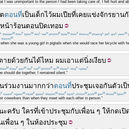
hat I was unimportant to the person I had been taking care of, I felt hurt and a
ีต
ตอนที่
เป็น
เด็ก
ไว้
ผม
เปีย
ที่
เคย
แข่ง
จักรยาน
ก
หน้าร้อน
ตอน
ปิดเทอม
L
M
F
M
L
H
R
M
F
M
L
L
L
M
dtaawn
thee
bpen
dek
wai
phohm
bpiia
thee
kheeuy
khaeng
jak
gra
yaan
g
L
M
theerm
 when she was a young girl in pigtails when she would race her bicycle with 
ตาย
ด้วยกัน
ได้ไหม
ผม
เอาแต่
นิ่ง
เงียบ
M
F
M
F
H
R
M
L
F
F
dtaai
duay
gan
dai
mai
phohm
ao
dtaae
ning
ngiiap
should die together, I remained silent."
่อนร่วมงาน
มากกว่า
ตอนที่
ประชุม
เจอ
กัน
ตัวเป
F
F
M
F
L
M
F
L
M
M
M
M
M
n
ruaam
ngaan
maak
gwaa
dtaawn
thee
bpra
choom
juuhr
gan
dtuaa
bpen
heir coworkers than when they meet with each other in person."
นะ
ครับ
ใคร
ที่
เข้าประชุม
กับ
เพื่อน
ๆ
ให้
กด
เปิ
น
เพื่อน
ๆ
ใน
ห้องประชุม