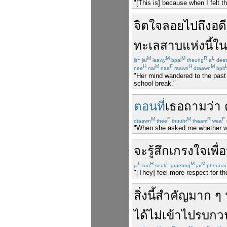
"[This is] because when I felt t
จิตใจ
ลอย
ไป
ถึง
อด
ทะเลสาบ
แห่งนี้
ใน
L
M
M
M
R
L
jit
jai
laawy
bpai
theung
a
deet
H
M
F
H
M
nee
nai
naa
raawn
dtaawn
bpit
"Her mind wandered to the past
school break."
ตอนที่
เธอ
ถาม
ว่า
M
F
M
R
F
dtaawn
thee
thuuhr
thaam
waa
"When she asked me whether we 
จะ
รู้สึก
เกรงใจ
เพื
L
H
L
M
M
ja
ruu
seuk
graehng
jai
pheuua
"[They] feel more respect for t
สิ่ง
นี้
สำคัญ
มาก
ๆ
ได้
ไม่
เข้าไป
รบกว