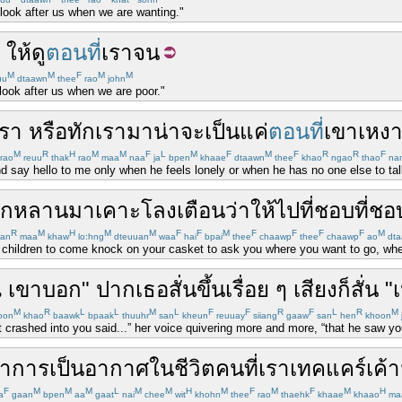
 look after us when we are wanting."
ๆ
ให้ดู
ตอนที่
เรา
จน
M
M
F
M
M
uu
dtaawn
thee
rao
john
look after us when we are poor."
เรา
หรือ
ทัก
เรา
มา
น่าจะเป็น
แค่
ตอนที่
เขา
เหง
M
R
H
M
M
F
L
M
F
M
F
R
R
F
rao
reuu
thak
rao
maa
naa
ja
bpen
khaae
dtaawn
thee
khao
ngao
thao
na
d say hello to me only when he feels lonely or when he has no one else to tal
ูกหลาน
มา
เคาะ
โลง
เตือน
ว่า
ให้
ไป
ที่
ชอบ
ที่
ชอ
R
M
H
M
M
F
F
M
F
F
F
F
M
aan
maa
khaw
lo:hng
dteuuan
waa
hai
bpai
thee
chaawp
thee
chaawp
ao
dta
 children to come knock on your casket to ask you where you want to go, when
ณ
เขา
บอก
"
ปาก
เธอ
สั่น
ขึ้น
เรื่อย
ๆ
เสียง
ก็
สั่น
"
เ
M
R
L
L
M
L
F
F
R
F
L
R
M
oon
khao
baawk
bpaak
thuuhr
san
kheun
reuuay
siiang
gaaw
san
hen
khoon
at crashed into you said...” her voice quivering more and more, “that he saw y
่า
การเป็นอากาศ
ใน
ชีวิต
คน
ที่
เรา
เทคแคร์
เค้า
F
M
M
M
L
M
M
H
M
F
M
F
M
H
a
gaan
bpen
aa
gaat
nai
chee
wit
khohn
thee
rao
thaehk
khaae
khaao
ma