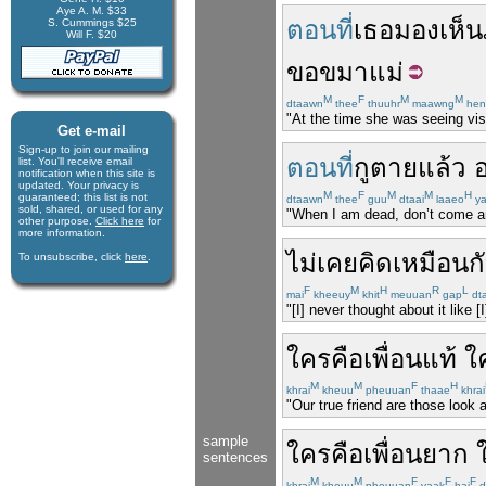
Aye A. M. $33
ตอนที่
เธอ
มองเห็น
S. Cummings $25
Will F. $20
ขอขมา
แม่
M
F
M
M
dtaawn
thee
thuuhr
maawng
hen
"At the time she was seeing vis
Get e-mail
Sign-up to join our mail­ing
ตอนที่
กู
ตายแล้ว
อ
list. You'll receive e­mail
notification when this site is
updated. Your privacy is
M
F
M
M
H
guaran­teed; this list is not
dtaawn
thee
guu
dtaai
laaeo
y
sold, shared, or used for any
"When I am dead, don’t come an
other purpose.
Click here
for
more infor­mation.
ไม่เคย
คิด
เหมือนก
To unsubscribe, click
here
.
F
M
H
R
L
mai
kheeuy
khit
meuuan
gap
dt
"[I] never thought about it like [I
ใคร
คือ
เพื่อนแท้
ใ
M
M
F
H
khrai
kheuu
pheuuan
thaae
khrai
"Our true friend are those look 
sample
ใคร
คือ
เพื่อน
ยาก
sentences
M
M
F
F
F
khrai
kheuu
pheuuan
yaak
hai
d