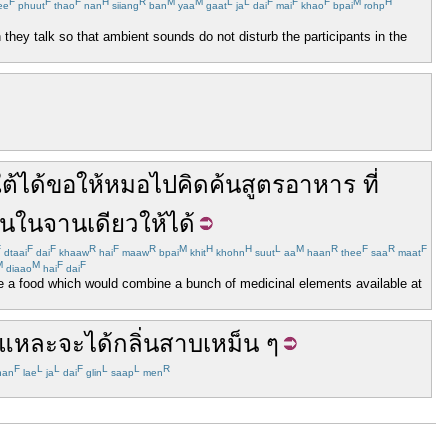
F
F
F
H
R
M
M
L
L
F
F
F
M
H
ee
phuut
thao
nan
siiang
ban
yaa
gaat
ja
dai
mai
khao
bpai
rohp
 they talk so that ambient sounds do not disturb the participants in the
ต้
ได้
ขอให้
หมอ
ไป
คิดค้น
สูตรอาหาร
ที่
ัน
ใน
จานเดียว
ให้ได้
F
F
F
R
F
R
M
H
H
L
M
R
F
R
F
dtaai
dai
khaaw
hai
maaw
bpai
khit
khohn
suut
aa
haan
thee
saa
maat
M
M
F
F
diaao
hai
dai
te a food which would combine a bunch of medicinal elements available at
่นแหละ
จะ
ได้กลิ่น
สาบ
เหม็น
ๆ
F
L
L
F
L
L
R
an
lae
ja
dai
glin
saap
men