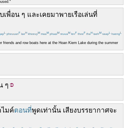
bused."
ับ
เพื่อน
ๆ
และ
เคย
มา
พายเรือ
เล่น
ที่
L
F
H
M
M
M
M
F
F
H
M
L
L
ap
pheuuan
lae
kheeuy
maa
phaai
reuua
len
thee
tha
laeh
saap
haeng
her friends and row boats here at the Hoan Kiem Lake during the summer
็น ๆ
ด
ไมค์
ตอนที่
พูด
เท่านั้น
เสียง
บรรยากาศ
จะ