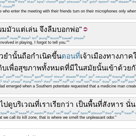
H
M
F
F
L
M
L
F
F
L
L
M
M
rap
khrai
thee
khao
bpra
choom
gap
pheuuan
hai
goht
bpeert
mai
dtaawn
th
L
M
choom
e who enter the meeting with their friends turn on their microphones only when
ผม
มัวแต่
เล่น
จึง
ลืม
บอก
พ่อ
"
R
M
L
F
M
M
L
F
hohm
muaa
dtaae
len
jeung
leuum
baawk
phaaw
olved in playing, I forgot to tell you.""
าวยำ
นั้น
ถือกำเนิด
ขึ้น
ตอนที่
เจ้าเมือง
ทางภาคใ
ดิบ
เพื่อ
สุขภาพ
ทั้งหมด
ที่มี
ใน
สมัย
นั้น
เข้า
ด้วยก
F
M
H
R
M
L
F
M
F
F
M
M
ao
yam
nan
theuu
gam
neert
kheun
dtaawn
thee
jao
meuuang
thaang
phaak
L
L
F
H
L
F
M
M
L
R
H
F
F
M
M
k
kha
phaap
thang
moht
thee
mee
nai
sa
mai
nan
khao
duay
gan
nai
jaan
 salad emerged when a Southern potentate requested that a medicine man crea
าไป
ดู
บริเวณ
ที่
เรา
เรียก
ว่า
เป็น
พื้นที่
สังหาร
นั
M
M
M
H
M
F
M
F
F
M
H
F
R
R
bpai
duu
baaw
ri
waehn
thee
rao
riiak
waa
bpen
pheuun
thee
sang
haan
n
t we call its kill zone, that is where we smell the unpleasant odor."