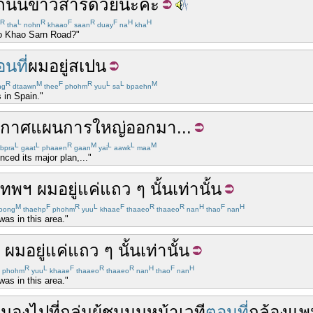
ถนนข้าวสาร
ด้วยนะ
คะ
R
L
R
F
R
F
H
H
tha
nohn
khaao
saan
duay
na
kha
to Khao Sarn Road?"
นที่
ผม
อยู่
สเปน
R
M
F
R
L
L
M
ng
dtaawn
thee
phohm
yuu
sa
bpaehn
 in Spain."
ะกาศ
แผนการ
ใหญ่
ออกมา
...
L
L
R
M
L
L
M
bpra
gaat
phaaen
gaan
yai
aawk
maa
ed its major plan,..."
เทพฯ
ผม
อยู่
แค่
แถว ๆ
นั้น
เท่านั้น
M
F
R
L
F
R
R
H
F
H
oong
thaehp
phohm
yuu
khaae
thaaeo
thaaeo
nan
thao
nan
as in this area."
ผม
อยู่
แค่
แถว ๆ
นั้น
เท่านั้น
R
L
F
R
R
H
F
H
phohm
yuu
khaae
thaaeo
thaaeo
nan
thao
nan
as in this area."
า
มอง
ไป
ที่
กลุ่ม
ผู้ชุมนุม
หน้า
เวที
ตอนที่
กล้อง
แพ