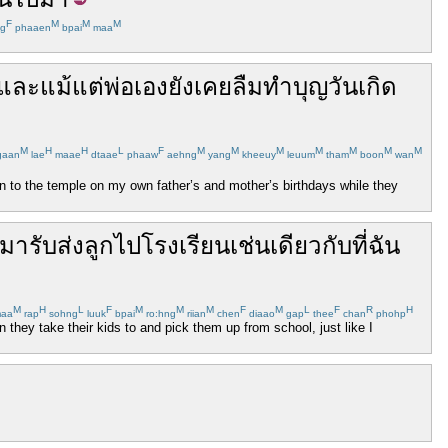
F
M
M
M
g
phaaen
bpai
maa
และ
แม้แต่
พ่อ
เอง
ยัง
เคย
ลืม
ทำบุญ
วันเกิด
M
H
H
L
F
M
M
M
M
M
M
M
gaan
lae
maae
dtaae
phaaw
aehng
yang
kheeuy
leuum
tham
boon
wan
on to the temple on my own father’s and mother’s birthdays while they
มารับ
ส่ง
ลูก
ไป
โรงเรียน
เช่นเดียวกับ
ที่
ฉัน
M
H
L
F
M
M
M
F
M
L
F
R
H
aa
rap
sohng
luuk
bpai
ro:hng
riian
chen
diaao
gap
thee
chan
phohp
n they take their kids to and pick them up from school, just like I