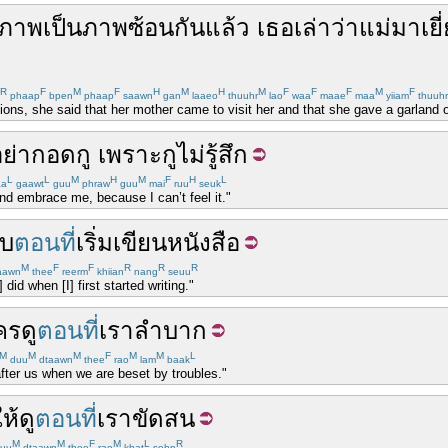
ภาพ
เป็น
ภาพ
ซ้อน
กัน
แล้ว
เธอ
เล่า
ว่า
แม่
มาเยี
R
F
M
F
H
M
H
M
F
F
F
M
F
phaap
bpen
phaap
saawn
gan
laaeo
thuuhr
lao
waa
maae
maa
yiiam
thuuhr
ions, she said that her mother came to visit her and that she gave a garland o
ย่า
กอด
กู
เพราะ
กู
ไม่
รู้สึก
L
L
M
H
M
F
H
L
aa
gaawt
guu
phraw
guu
mai
ruu
seuk
d embrace me, because I can’t feel it."
ับ
ตอนที่
เริ่ม
เขียน
หนังสือ
M
F
F
R
R
R
aawn
thee
reerm
khiian
nang
seuu
] did when [I] first started writing."
คร
ดู
ตอนที่
เรา
ลำบาก
M
M
M
F
M
M
L
duu
dtaawn
thee
rao
lam
baak
after us when we are beset by troubles."
ให้
ดู
ตอนที่
เรา
ขัดสน
M
M
F
M
L
R
uu
dtaawn
thee
rao
khat
sohn