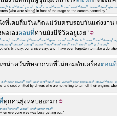
M
M
F
L
F
M
M
F
M
M
M
F
awng
bpai
thee
gloom
phuu
choom
noom
naa
waeh
thee
dtaawn
thee
glaawn
sters [who were sitting] in front of the stage as the camera panned by."
ึ่ง
ที่
เคย
ลืม
วันเกิด
แม่
วันครบรอบวันแต่งงาน
ง
พ่อ
เอง
ตอนที่
ท่าน
ยัง
มีชีวิตอยู่
เลย
"
M
L
F
M
M
M
L
F
M
H
F
M
L
neung
thee
kheeuy
leuum
wan
geert
maae
wan
khrohp
raawp
wan
dtaeng
n
R
F
M
M
F
F
M
M
M
H
L
M
khaawng
phaaw
aehng
dtaawn
thee
than
yang
mee
chee
wit
yuu
leeuy
other’s birthday, our anniversary, and I have even forgotten to make a donati
เขม่าควัน
พิษ
จาก
รถ
ที่
ไม่
ยอม
ดับเครื่อง
ตอนที่
L
L
M
H
L
H
F
F
M
L
F
M
F
kha
mao
khwan
phit
jaak
roht
thee
mai
yaawm
dap
khreuuang
dtaawn
thee
m
s and soot emitted by drivers who are not willing to turn off their engines whe
ี่
ทุกคน
ยุ่ง
หลบ
ออกมา
H
M
F
L
L
M
thook
khohn
yoong
lohp
aawk
maa
e when everyone else was busy getting out."