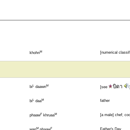
M
[numerical classif
khohn
บิดา
L
M
bi
daawn
[see
L
M
father
bi
daa
F
M
[a male] chef; co
phaaw
khruaa
M
F
Father's Day
wan
phaaw