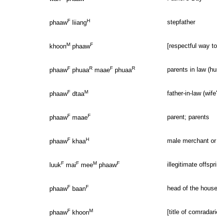
F
H
stepfather
phaaw
liiang
M
F
[respectful way to
khoon
phaaw
F
R
F
R
parents in law (h
phaaw
phuaa
maae
phuaa
F
M
father-in-law (wife
phaaw
dtaa
F
F
parent; parents
phaaw
maae
F
H
male merchant or 
phaaw
khaa
F
F
M
F
illegitimate offspr
luuk
mai
mee
phaaw
F
F
head of the hous
phaaw
baan
F
M
[title of comradari
phaaw
khoon