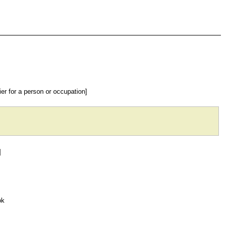
ier for a person or occupation]
]
ok