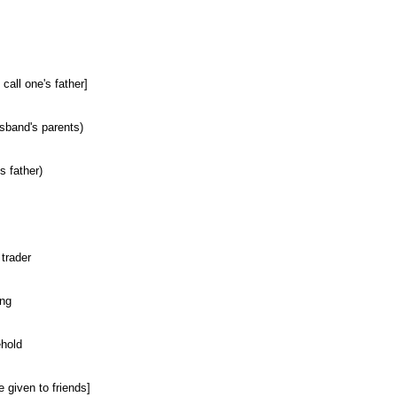
 call one's father]
usband's parents)
's father)
trader
ing
ehold
e given to friends]