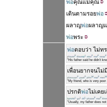
พ่อ
คุณ
แม่
คุณ
เดิน
ตามรอย
พ่อ
ผลาญ
พ่อ
ผลาญ
แ
พ่อ
พระ
พ่อ
ตอบ
ว่า
ไม่ท
F
L
F
F
F
phaaw
dtaawp
waa
mai
saap
"His father said he didn’t kn
เพื่อน
ยากจน
ไม่
ม
F
F
M
F
M
pheuuan
yaak
john
mai
mee
"My friend, who is very poor 
ปรกติ
พ่อ
ไม่
เคย
เ
L
L
L
F
F
bprohk
ga
dti
phaaw
mai
khe
"Usually, my father does not