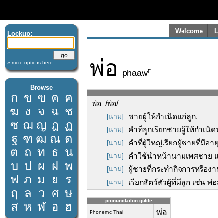
Welcome
L
Lookup:
พ่อ
» more options
here
F
phaaw
Browse
ก
ข
ฃ
ค
ฅ
พ่อ /พ่อ/
ฆ
ง
จ
ฉ
ช
[นาม]
ชายผู้ให้กำเนิดแก่ลูก.
ซ
ฌ
ญ
ฎ
ฏ
[นาม]
คำที่ลูกเรียกชายผู้ให้กำเนิด
ฐ
ฑ
ฒ
ณ
ด
[นาม]
คำที่ผู้ใหญ่เรียกผู้ชายที่มี
ต
ถ
ท
ธ
น
[นาม]
คำใช้นำหน้านามเพศชาย แปลว่
บ
ป
ผ
ฝ
พ
[นาม]
ผู้ชายที่กระทำกิจการหรืองาน
ฟ
ภ
ม
ย
ร
[นาม]
เรียกสัตว์ตัวผู้ที่มีลูก เช่น พ่อ
ฤ
ล
ว
ศ
ษ
pronunciation guide
ส
ห
ฬ
อ
ฮ
พ่อ
Phonemic Thai