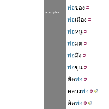
พ่อ
ของ
examples
พ่อ
เมือง
พ่อ
หนู
พ่อ
มด
พ่อ
มึง
พ่อ
ขุน
ติด
พ่อ
หลวง
พ่อ
ติด
พ่อ