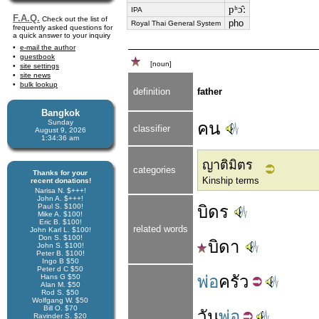
pʰɔ̂ː
IPA
F.A.Q.
Check out the list of
pho
Royal Thai General System
frequently asked questions for
a quick answer to your inquiry
e-mail the author
guestbook
[noun]
site settings
site news
bulk lookup
definition
father
Bangkok
Sunday
คน
classifier
August 9, 2026
1:34:37 am
ญาติมิตร
categories
Thanks for your
Kinship terms
recent donations!
Narisa N. $+++!
John A. $+++!
Paul S. $100!
บิดร
Mike A. $100!
Eric B. $100!
related words
John Karl L. $100!
Don S. $100!
บิดา
John S. $100!
Peter B. $100!
Ingo B $50
Peter d C $50
พ่อ
ครัว
Hans G $50
Alan M. $50
Rod S. $50
Wolfgang W. $50
Bill O. $70
วัน
พ่อ
Ravinder S. $20