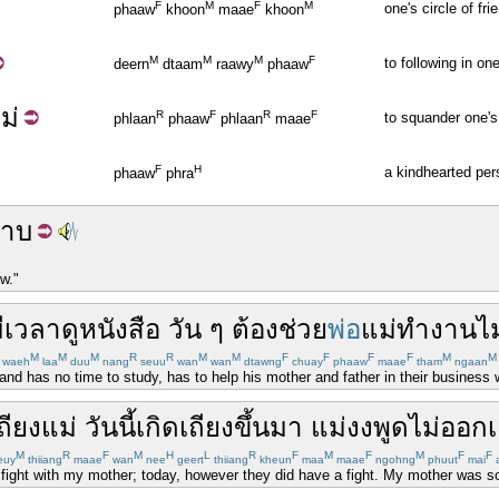
F
M
F
M
one's circle of fr
phaaw
khoon
maae
khoon
M
M
M
F
to following in on
deern
dtaam
raawy
phaaw
ม่
R
F
R
F
to squander one's
phlaan
phaaw
phlaan
maae
F
H
a kindhearted per
phaaw
phra
ราบ
ow."
ี
เวลา
ดู
หนังสือ
วัน ๆ
ต้อง
ช่วย
พ่อ
แม่
ทำ
งาน
ไม
M
M
M
R
R
M
M
F
F
F
F
M
M
waeh
laa
duu
nang
seuu
wan
wan
dtawng
chuay
phaaw
maae
tham
ngaan
and has no time to study, has to help his mother and father in their business wi
ถียง
แม่
วันนี้
เกิด
เถียง
ขึ้นมา
แม่
งง
พูดไม่ออก
M
R
F
M
H
L
R
F
M
F
M
F
F
euy
thiiang
maae
wan
nee
geert
thiiang
kheun
maa
maae
ngohng
phuut
mai
 fight with my mother; today, however they did have a fight. My mother was so