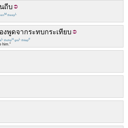
นถีบ
M
L
een
theep
่อง
พูด
จา
กระทบกระเทียบ
L
H
L
F
a
thohp
gra
thiiap
e him."