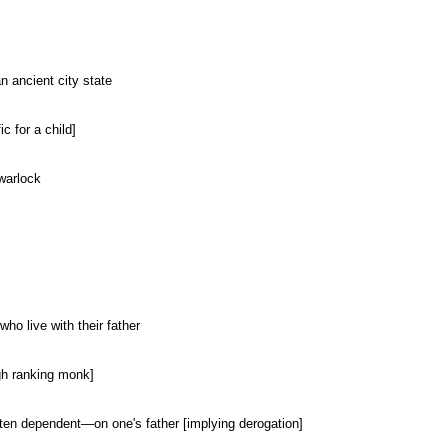
n ancient city state
ic for a child]
 warlock
who live with their father
igh ranking monk]
ten dependent—on one's father [implying derogation]