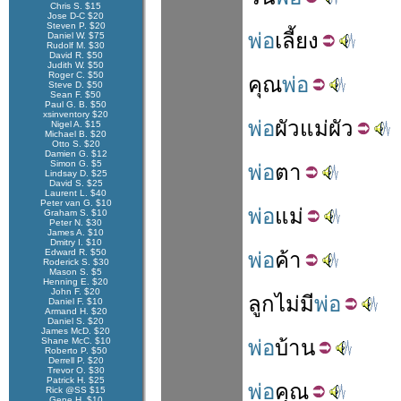
Chris S. $15
Jose D-C $20
Steven P. $20
พ่อ
เลี้ยง
Daniel W. $75
Rudolf M. $30
David R. $50
Judith W. $50
Roger C. $50
คุณ
พ่อ
Steve D. $50
Sean F. $50
Paul G. B. $50
xsinventory $20
พ่อ
ผัว
แม่
ผัว
Nigel A. $15
Michael B. $20
Otto S. $20
Damien G. $12
Simon G. $5
พ่อ
ตา
Lindsay D. $25
David S. $25
Laurent L. $40
Peter van G. $10
พ่อ
แม่
Graham S. $10
Peter N. $30
James A. $10
Dmitry I. $10
Edward R. $50
พ่อ
ค้า
Roderick S. $30
Mason S. $5
Henning E. $20
John F. $20
ลูก
ไม่
มี
พ่อ
Daniel F. $10
Armand H. $20
Daniel S. $20
James McD. $20
Shane McC. $10
พ่อ
บ้าน
Roberto P. $50
Derrell P. $20
Trevor O. $30
Patrick H. $25
พ่อ
คุณ
Rick @SS $15
Gene H. $10