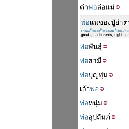
ด่า
พ่อ
ล่อ
แม่
พ่อ
แม่
ของ
ปู่
ย่า
ต
F
F
R
L
phaaw
maae
khaawng
bpuu
y
great grandparents; eight pa
พ่อ
พันธุ์
พ่อ
สามี
พ่อ
บุญ
ทุ่ม
เจ้า
พ่อ
พ่อ
หนุ่ม
พ่อ
อุปถัมภ์