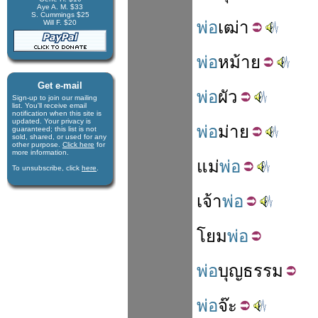
Aye A. M. $33
S. Cummings $25
พ่อ
เฒ่า
Will F. $20
พ่อ
หม้าย
Get e-mail
พ่อ
ผัว
Sign-up to join our mail­ing
list. You'll receive e­mail
notification when this site is
updated. Your privacy is
พ่อ
ม่าย
guaran­teed; this list is not
sold, shared, or used for any
other purpose.
Click here
for
more infor­mation.
แม่
พ่อ
To unsubscribe, click
here
.
เจ้า
พ่อ
โยม
พ่อ
พ่อ
บุญธรรม
พ่อ
จ๊ะ