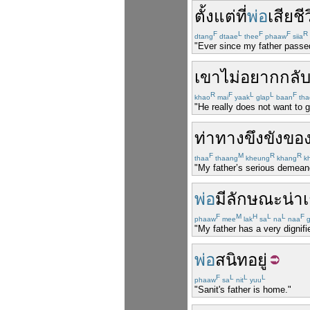
ตั้งแต่
ที่
พ่อ
เสียชี
F
L
F
F
R
dtang
dtaae
thee
phaaw
siia
"Ever since my father passed
เขา
ไม่
อยาก
กลั
R
F
L
L
F
khao
mai
yaak
glap
baan
tha
"He really does not want to 
ท่าทาง
ขึงขัง
ขอ
F
M
R
R
thaa
thaang
kheung
khang
k
"My father’s serious demeanor
พ่อ
มี
ลักษณะ
น่า
F
M
H
L
L
F
phaaw
mee
lak
sa
na
naa
g
"My father has a very dignifi
พ่อ
สนิท
อยู่
F
L
L
L
phaaw
sa
nit
yuu
"Sanit's father is home."