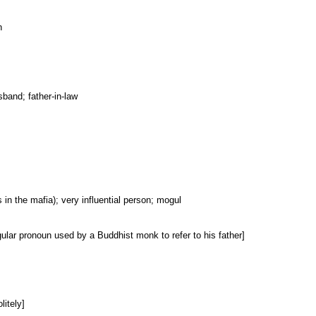
n
sband; father-in-law
s in the mafia); very influential person; mogul
ular pronoun used by a Buddhist monk to refer to his father]
litely]