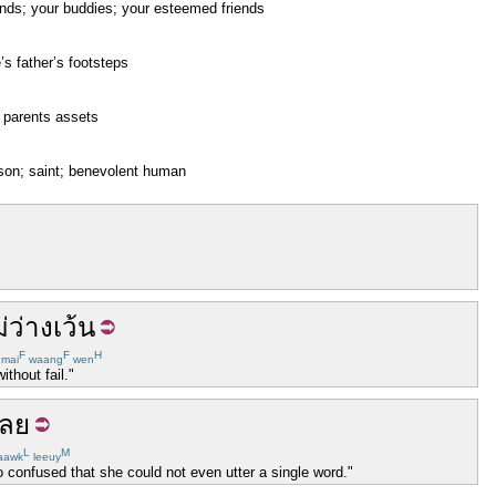
iends; your buddies; your esteemed friends
e’s father’s footsteps
 parents assets
son; saint; benevolent human
่
ว่างเว้น
F
F
H
mai
waang
wen
thout fail."
เลย
L
M
aawk
leeuy
 confused that she could not even utter a single word."