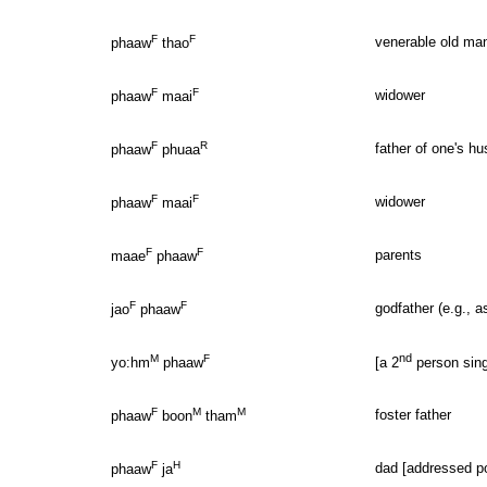
F
F
venerable old ma
phaaw
thao
F
F
widower
phaaw
maai
F
R
father of one's hu
phaaw
phuaa
F
F
widower
phaaw
maai
F
F
parents
maae
phaaw
F
F
godfather (e.g., a
jao
phaaw
nd
M
F
yo:hm
phaaw
[a 2
person sing
F
M
M
foster father
phaaw
boon
tham
F
H
dad [addressed po
phaaw
ja