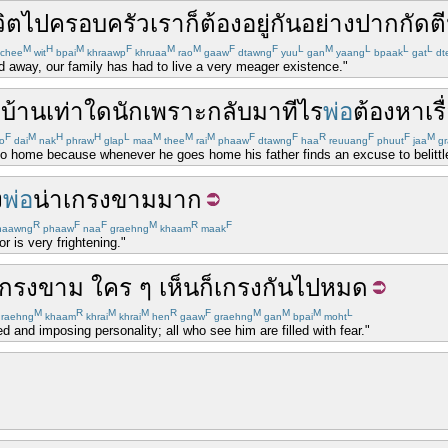
วิต
ไป
ครอบครัว
เรา
ก็
ต้อง
อยู่
กัน
อย่าง
ปากกัดตี
M
H
M
F
M
M
F
F
L
M
L
L
L
chee
wit
bpai
khraawp
khruaa
rao
gaaw
dtawng
yuu
gan
yaang
bpaak
gat
dt
 away, our family has had to live a very meager existence."
บบ้าน
เท่าใด
นัก
เพราะ
กลับ
มา
ที
ไร
พ่อ
ต้อง
หาเรื
F
M
H
H
L
M
M
M
F
F
R
F
F
M
o
dai
nak
phraw
glap
maa
thee
rai
phaaw
dtawng
haa
reuuang
phuut
jaa
gr
go home because whenever he goes home his father finds an excuse to belittl
ง
พ่อ
น่าเกรงขาม
มาก
R
F
F
M
R
F
haawng
phaaw
naa
graehng
khaam
maak
 is very frightening."
เกรงขาม
ใคร ๆ
เห็น
ก็
เกรง
กัน
ไป
หมด
M
R
M
M
R
F
M
M
M
L
raehng
khaam
khrai
khrai
hen
gaaw
graehng
gan
bpai
moht
ed and imposing personality; all who see him are filled with fear."