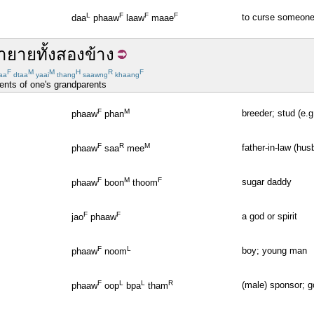
L
F
F
F
to curse someone 
daa
phaaw
laaw
maae
า
ยาย
ทั้ง
สอง
ข้าง
F
M
M
H
R
F
aa
dtaa
yaai
thang
saawng
khaang
rents of one's grandparents
F
M
breeder; stud (e.g
phaaw
phan
F
R
M
father-in-law (hus
phaaw
saa
mee
F
M
F
sugar daddy
phaaw
boon
thoom
F
F
a god or spirit
jao
phaaw
F
L
boy; young man
phaaw
noom
F
L
L
R
(male) sponsor; g
phaaw
oop
bpa
tham