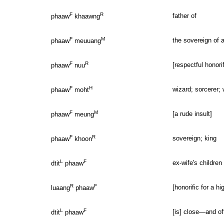
F
R
father of
phaaw
khaawng
F
M
the sovereign of a
phaaw
meuuang
F
R
[respectful honorif
phaaw
nuu
F
H
wizard; sorcerer;
phaaw
moht
F
M
[a rude insult]
phaaw
meung
F
R
sovereign; king
phaaw
khoon
L
F
ex-wife's children 
dtit
phaaw
R
F
[honorific for a h
luaang
phaaw
L
F
[is] close—and of
dtit
phaaw