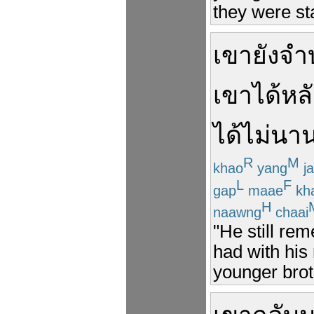
they were st
เขา
ยัง
จำ
เขา
ได้
หล
ได้
ไม่นา
R
M
khao
yang
j
L
F
gap
maae
kh
H
naawng
chaai
"He still re
had with his
younger brot