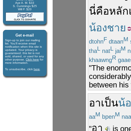
Aye A. M. $33
S. Cummings $25
นี่
คือ
หลัก
Will F. $20
น้องชาย
Get e-mail
F
M
dtohn
dtaan
Sign-up to join our mail­ing
list. You'll receive e­mail
notification when this site is
L
L
M
tha
nat
jai
n
updated. Your privacy is
guaran­teed; this list is not
R
sold, shared, or used for any
khaawng
gaae
other purpose.
Click here
for
more infor­mation.
"The enormou
To unsubscribe, click
here
.
considerably
between his 
อา
เป็น
น้
M
M
aa
bpen
naa
อา
"
is one