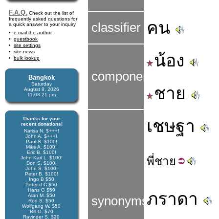
F.A.Q.
Check out the list of
frequently asked questions for
คน
classifier
a quick answer to your inquiry
e-mail the author
guestbook
site settings
site news
น้อง
bulk lookup
components
Bangkok
Saturday
ชาย
August 8, 2026
11:08:21 pm
Thanks for your
เชษฐา
recent donations!
Narisa N. $+++!
John A. $+++!
Paul S. $100!
Mike A. $100!
Eric B. $100!
พี่
ชาย
John Karl L. $100!
Don S. $100!
John S. $100!
Peter B. $100!
Ingo B $50
Peter d C $50
Hans G $50
ภราดา
Alan M. $50
synonyms
Rod S. $50
Wolfgang W. $50
Bill O. $70
Ravinder S. $20