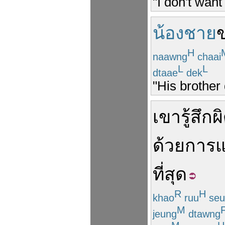
"I don't want
น้องชาย
H
naawng
chaai
L
L
dtaae
dek
"His brother
เขา
รู้สึกผ
ด้วย
การแ
ที่สุด
R
H
khao
ruu
seu
M
jeung
dtawng