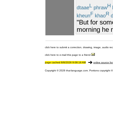
L
H
dtaae
phraw
F
R
kheun
khao
d
"But for som
morning he r
click here to submit a correction, drawing, image, audio re
click here to e-mail this page to a friend
page cached 8/8/2026 9:08:16 AM
online source for
Copyright © 2026 thai-language.com. Portions copyright © 