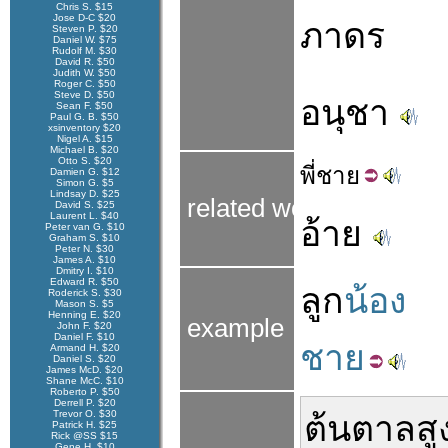
Chris S. $15
Jose D-C $20
ภาดร
Steven P. $20
Daniel W. $75
Rudolf M. $30
David R. $50
Judith W. $50
Roger C. $50
Steve D. $50
อนุชา
Sean F. $50
Paul G. B. $50
xsinventory $20
Nigel A. $15
Michael B. $20
Otto S. $20
พี่
ชาย
Damien G. $12
Simon G. $5
Lindsay D. $25
related words
David S. $25
Laurent L. $40
อ้าย
Peter van G. $10
Graham S. $10
Peter N. $30
James A. $10
Dmitry I. $10
Edward R. $50
ลูก
น้อง
Roderick S. $30
Mason S. $5
Henning E. $20
example
John F. $20
Daniel F. $10
ชาย
Armand H. $20
Daniel S. $20
James McD. $20
Shane McC. $10
Roberto P. $50
Derrell P. $20
Trevor O. $30
ต้นตาล
สู
Patrick H. $25
Rick @SS $15
Gene H. $10