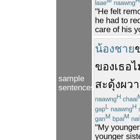
M
H
laae
naawng
"He felt remo
he had to re
care of his y
น้องชาย
ของ
เธอ
ไ
sample
สะดุ้งผวา
sentences
H
naawng
chaai
L
H
gap
naawng
M
M
gan
bpai
nai
"My younger 
younger sist