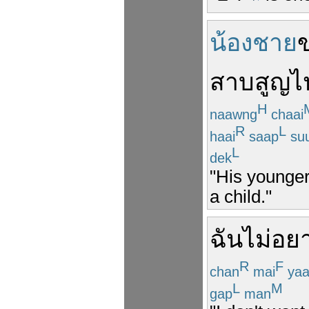
น้องชาย
สาบสูญ
ไ
H
naawng
chaai
R
L
haai
saap
su
L
dek
"His younger
a child."
ฉัน
ไม่
อย
R
F
chan
mai
yaa
L
M
gap
man