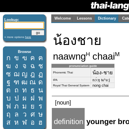
Welcome
Lessons
Dictionary
Cat
Lookup:
น้องชาย
» more options
here
Browse
naawng
chaai
H
M
ก
ข
ฃ
ค
ฅ
ฆ
ง
จ
ฉ
ช
pronunciation guide
น้อง-ชาย
ซ
ฌ
ญ
ฎ
ฏ
Phonemic Thai
nɔ́ːŋ tɕʰaːj
ฐ
ฑ
ฒ
ณ
ด
IPA
nong chai
Royal Thai General System
ต
ถ
ท
ธ
น
บ
ป
ผ
ฝ
พ
[noun]
ฟ
ภ
ม
ย
ร
ฤ
ล
ว
ศ
ษ
definition
younger bro
ส
ห
ฬ
อ
ฮ