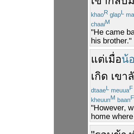
เขา
กลับ
R
L
khao
glap
ma
M
chaai
"He came bac
his brother."
แต่
เมื่อ
น้
เกิด
เขา
ล
L
F
dtaae
meuua
M
F
kheuun
baan
"However, wh
home where h