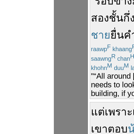
"
รอบข้าง
สอง
ชั้น
กึ่
ชาย
ยื่น
F
raawp
khaang
R
saawng
chan
M
M
khohn
duu
l
"“All around
needs to look
building, if
แต่
เพราะ
เขา
ตอบ
น