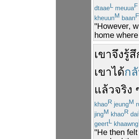
L
F
dtaae
meuua
M
F
kheuun
baan
"However, wh
home where h
เขา
จึง
รู้ส
เขา
ได้
กล
แล้ว
จริง
R
M
khao
jeung
r
M
R
jing
khao
dai
L
geert
khaawng
"He then fel