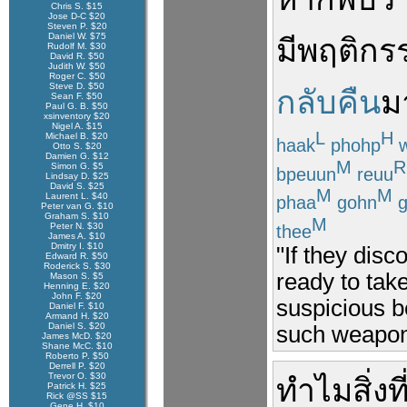
Chris S. $15
Jose D-C $20
Steven P. $20
Daniel W. $75
มี
พฤติกร
Rudolf M. $30
David R. $50
Judith W. $50
Roger C. $50
Steve D. $50
กลับคืน
ม
Sean F. $50
Paul G. B. $50
xsinventory $20
Nigel A. $15
L
H
Michael B. $20
haak
phohp
w
Otto S. $20
Damien G. $12
M
R
Simon G. $5
bpeuun
reuu
Lindsay D. $25
David S. $25
M
M
Laurent L. $40
phaa
gohn
g
Peter van G. $10
Graham S. $10
M
Peter N. $30
thee
James A. $10
Dmitry I. $10
"If they disc
Edward R. $50
Roderick S. $30
ready to tak
Mason S. $5
Henning E. $20
John F. $20
suspicious b
Daniel F. $10
Armand H. $20
Daniel S. $20
such weapon
James McD. $20
Shane McC. $10
Roberto P. $50
Derrell P. $20
Trevor O. $30
ทำไม
สิ่งที
Patrick H. $25
Rick @SS $15
Gene H. $10