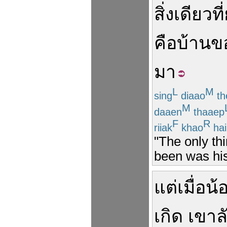
สิ่ง
เดียว
ที่
คือ
บ้านข
มา
L
M
sing
diaao
th
M
daaen
thaaep
F
R
riiak
khao
hai
"The only thi
been was his
แต่
เมื่อ
น้
เกิด
เขา
ล