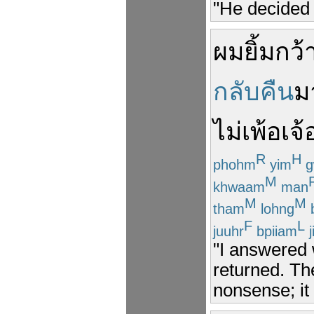
"He decided t
ผม
ยิ้ม
กว้
กลับคืน
ม
ไม่
เพ้อเจ้
R
H
phohm
yim
g
M
khwaam
man
M
M
tham
lohng
b
F
L
juuhr
bpiiam
j
"I answered 
returned. The
nonsense; it 