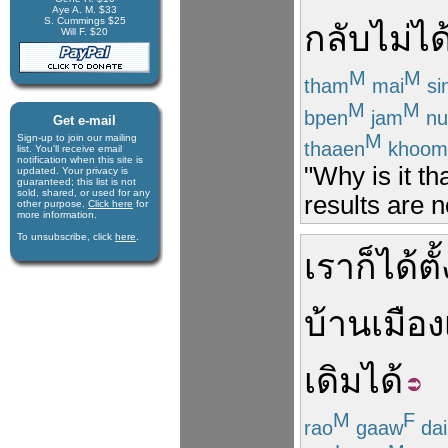
Aye A. M. $33
S. Cummings $25
กลับ
ไม่ได
Will F. $20
M
M
tham
mai
si
M
M
bpen
jam
nu
Get e-mail
M
Sign-up to join our mail­ing
thaaen
khoom
list. You'll receive e­mail
notification when this site is
"Why is it t
updated. Your privacy is
guaran­teed; this list is not
sold, shared, or used for any
results are 
other purpose.
Click here
for
more infor­mation.
To unsubscribe, click
here
.
เรา
ก็
ได้
ตั้
บ้านเมือง
เดิม
ได้
M
F
rao
gaaw
dai