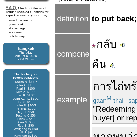
F.A.Q.
Check out the list of
frequently asked questions for
a quick answer to your inquiry
definition
to put back;
e-mail the author
guestbook
site settings
site news
bulk lookup
กลับ
Bangkok
components
Thursday
August 6, 2026
2:04:28 pm
คืน
Thanks for your
recent donations!
Narisa N. $+++!
การ
ไถ่ทร
John A. $+++!
Paul S. $100!
Mike A. $100!
Eric B. $100!
M
L
example
John Karl L. $100!
gaan
thai
sa
Don S. $100!
John S. $100!
"Redeeming t
Peter B. $100!
Ingo B $50
buyer] or rep
Peter d C $50
Hans G $50
Alan M. $50
Rod S. $50
Wolfgang W. $50
Bill O. $70
หาก
พบ
ว่
Ravinder S. $20