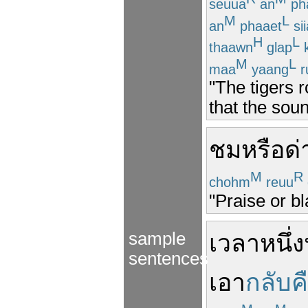
seuua
an
ph
M
L
an
phaaet
si
H
L
thaawn
glap
k
M
L
maa
yaang
r
"The tigers 
that the sou
ชม
หรือ
ด่
M
R
chohm
reuu
"Praise or bl
sample
เวลา
หนึ่ง
sentences
เอา
กลับค