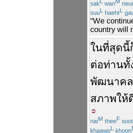
L
M
sak
wan
neu
L
L
suu
haeht
ga
"We continue
country will 
ในที่สุด
นี้
ก
ต่อ
ท่านทั
พัฒนา
คล
สภาพ
ให้
ด
M
F
nai
thee
soot
L
khaawp
khoon