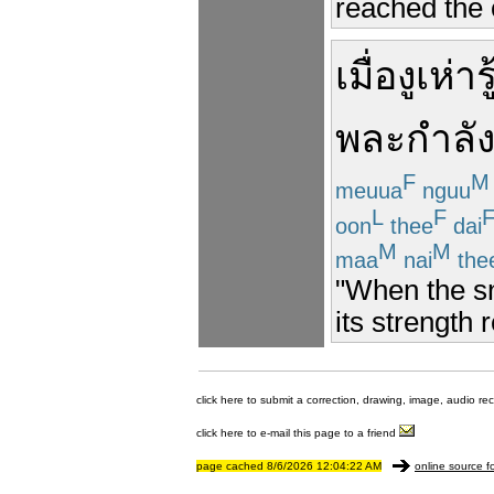
reached the ca
เมื่อ
งูเห่า
ร
พละกำลั
F
M
meuua
nguu
L
F
oon
thee
dai
M
M
maa
nai
the
"When the sn
its strength 
click here to submit a correction, drawing, image, audio re
click here to e-mail this page to a friend
page cached 8/6/2026 12:04:22 AM
online source f