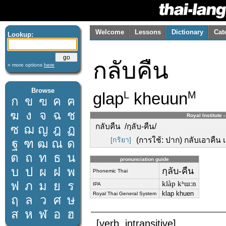
Welcome
Lessons
Dictionary
Cat
Lookup:
กลับคืน
» more options
here
Browse
glap
kheuun
L
M
ก
ข
ฃ
ค
ฅ
ฆ
ง
จ
ฉ
ช
Royal Institute 
กลับคืน /กฺลับ-คืน/
ซ
ฌ
ญ
ฎ
ฏ
[กริยา]
(การใช้: ปาก) กลับเอาคืน เ
ฐ
ฑ
ฒ
ณ
ด
ต
ถ
ท
ธ
น
pronunciation guide
บ
ป
ผ
ฝ
พ
กฺลับ-คืน
Phonemic Thai
ฟ
ภ
ม
ย
ร
klàp kʰɯːn
IPA
klap khuen
Royal Thai General System
ฤ
ล
ว
ศ
ษ
ส
ห
ฬ
อ
ฮ
[verb, intransitive]