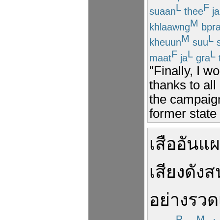
L
F
suaan
thee
ja
M
khlaawng
bpr
M
L
kheuun
suu
F
L
L
maat
ja
gra
"Finally, I w
thanks to all
the campaign
former state 
เสือ
อัน
แผ
เสียง
ดังสน
อย่างรวดเ
R
M