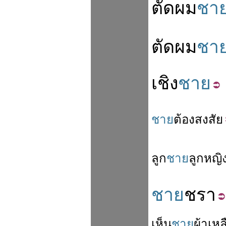
ตัดผม
ชา
ตัดผม
ชา
เชิง
ชาย
ชาย
ต้อง
สงสัย
ลูก
ชาย
ลูก
หญิ
ชาย
ชรา
เห็น
ชาย
ผ้า
เหล