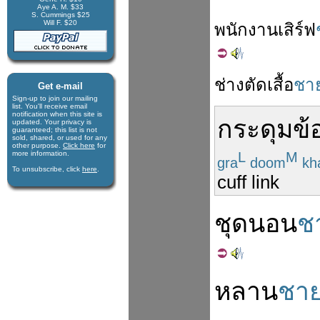
Aye A. M. $33
S. Cummings $25
Will F. $20
พนักงาน
เสิร์ฟ
ช่างตัดเสื้อ
ชา
Get e-mail
Sign-up to join our mail­ing
list. You'll receive e­mail
notification when this site is
กระดุม
ข้
updated. Your privacy is
guaran­teed; this list is not
sold, shared, or used for any
other purpose.
Click here
for
more infor­mation.
L
M
gra
doom
kh
To unsubscribe, click
here
.
cuff link
ชุดนอน
ช
หลาน
ชา