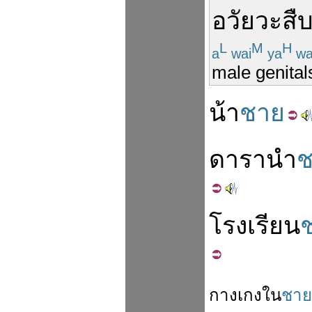
อวัยวะสืบพ
L
M
H
a
wai
ya
w
male genital
น้า
ชาย
ดารานำ
ช
โรงเรียน
กางเกง
ใน
ชาย