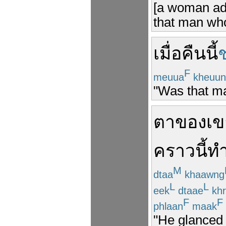
[a woman addr
that man who
เมื่อคืนนี้
F
meuua
kheuun
"Was that ma
ตา
ของเข
คราวนี้
ท
M
dtaa
khaawng
L
L
eek
dtaae
khr
F
F
phlaan
maak
"He glanced 