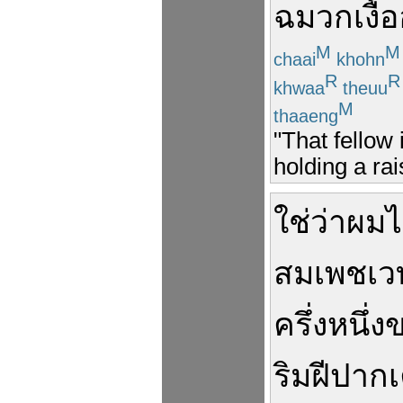
ฉมวก
เงื้อ
M
M
chaai
khohn
R
R
khwaa
theuu
M
thaaeng
"That fellow 
holding a rai
ใช่ว่า
ผม
ไ
สมเพช
เว
ครึ่งหนึ่ง
ริมฝีปาก
เ