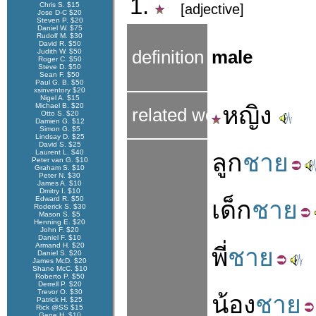
1.
Chris S. $15
[adjective]
Jose D-C $20
Steven P. $20
Daniel W. $75
Rudolf M. $30
David R. $50
Judith W. $50
definition
male
Roger C. $50
Steve D. $50
Sean F. $50
Paul G. B. $50
xsinventory $20
Nigel A. $15
Michael B. $20
หญิง
related word
Otto S. $20
Damien G. $12
Simon G. $5
Lindsay D. $25
David S. $25
Laurent L. $40
ลูก
ชาย
Peter van G. $10
Graham S. $10
Peter N. $30
James A. $10
Dmitry I. $10
Edward R. $50
เด็ก
ชาย
Roderick S. $30
Mason S. $5
Henning E. $20
John F. $20
Daniel F. $10
Armand H. $20
พี่
ชาย
Daniel S. $20
James McD. $20
Shane McC. $10
Roberto P. $50
Derrell P. $20
Trevor O. $30
น้อง
ชาย
Patrick H. $25
Rick @SS $15
Gene H. $10