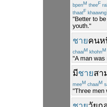
M
F
bpen
thee
ra
F
thaat
khaawng
"Better to be
youth."
ชาย
คน
หน
M
M
chaai
khohn
"A man was 
มี
ชาย
สา
M
M
mee
chaai
s
"Three men 
ชาย
วัยก