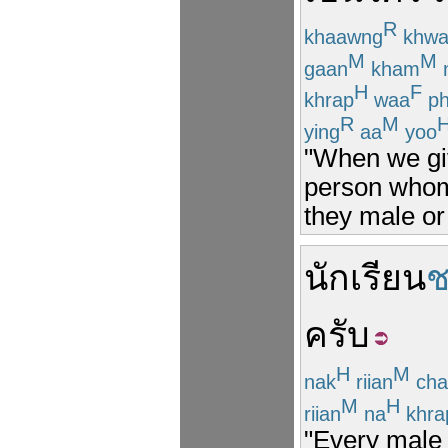
R
khaawng
khwa
M
M
gaan
kham
H
F
khrap
waa
ph
R
M
ying
aa
yoo
"When we give
person whom 
they male or
นักเรียน
ช
ครับ
H
M
nak
riian
cha
M
H
riian
na
khra
"Every male 