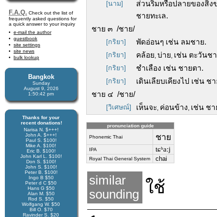
[นาม]
ส่วนริมหรือปลายของสิ่ง
F.A.Q.
Check out the list of
ชายทะเล.
frequently asked questions for
a quick answer to your inquiry
ชาย ๓ /ชาย/
e-mail the author
guestbook
[กริยา]
พัดอ่อนๆ เช่น ลมชาย.
site settings
site news
[กริยา]
คล้อย
บ่าย
เช่น ตะวันชา
,
,
bulk lookup
[กริยา]
ชำเลือง เช่น ชายตา.
Bangkok
[กริยา]
เดินเลียบเคียงไป เช่น ชา
Sunday
August 9, 2026
ชาย ๔ /ชาย/
1:50:43 pm
[วิเศษณ์]
เห็นจะ
ค่อนข้าง
เช่น ชา
,
,
Thanks for your
recent donations!
pronunciation guide
Narisa N. $+++!
John A. $+++!
ชาย
Phonemic Thai
Paul S. $100!
Mike A. $100!
tɕʰaːj
IPA
Eric B. $100!
John Karl L. $100!
chai
Royal Thai General System
Don S. $100!
John S. $100!
Peter B. $100!
similar
Ingo B $50
ใช้
Peter d C $50
Hans G $50
sounding
Alan M. $50
Rod S. $50
Wolfgang W. $50
Bill O. $70
Ravinder S. $20