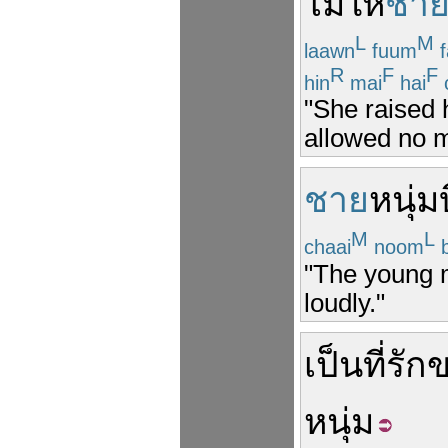
ไม่
ให้
ชา
L
M
laawn
fuum
f
R
F
F
hin
mai
hai
"She raised 
allowed no m
ชาย
หนุ่ม
M
L
chaai
noom
b
"The young m
loudly."
เป็น
ที่รัก
ข
หนุ่ม