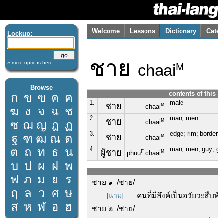
Welcome
Lessons
Dictionary
Cat
Lookup:
ชาย
» more options
here
chaai
M
Browse
contents of this
ก
ข
ฃ
ค
ฅ
1.
male
ชาย
M
chaai
ฆ
ง
จ
ฉ
ช
2.
man; men
ชาย
M
ซ
ฌ
ญ
ฎ
ฏ
chaai
3.
edge; rim; border;
ฐ
ฑ
ฒ
ณ
ด
ชาย
M
chaai
ต
ถ
ท
ธ
น
4.
man; men; guy; 
ผู้ชาย
F
M
phuu
chaai
บ
ป
ผ
ฝ
พ
ฟ
ภ
ม
ย
ร
ชาย ๑ /ชาย/
ฤ
ล
ว
ศ
ษ
[นาม]
คนที่มีลึงค์เป็นอวัยวะสืบพั
ส
ห
ฬ
อ
ฮ
ชาย ๒ /ชาย/