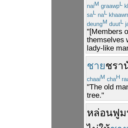
M
L
nai
graawp
k
L
L
sa
na
khaawn
M
L
deung
duut
j
"[Members of]
themselves w
lady-like man
ชาย
ชรา
น
M
H
chaai
cha
ra
"The old man 
tree."
หล่อน
ฟูม