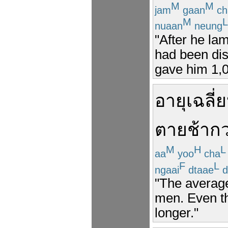
M
M
jam
gaan
ch
M
L
nuaan
neung
"After he la
had been disc
gave him 1,0
อายุ
เฉลี่ย
ตาย
ช้ากว
M
H
L
aa
yoo
cha
F
L
ngaai
dtaae
d
"The average
men. Even t
longer."