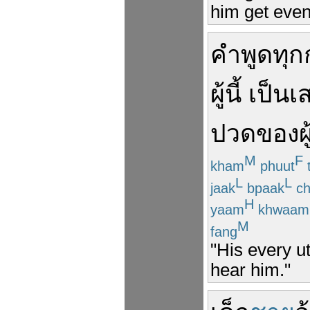
him get even
คำพูด
ทุก
ผู้
นี้
เป็น
เ
ปวด
ของ
ผ
M
F
kham
phuut
L
L
jaak
bpaak
ch
H
yaam
khwaam
M
fang
"His every u
hear him."