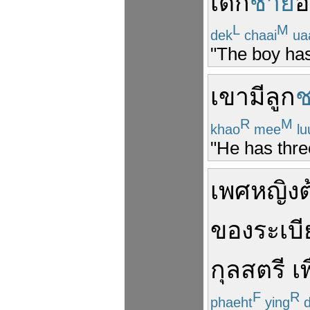
เด็ก
ชาย
อ
L
M
dek
chaai
ua
"The boy has 
เขา
มี
ลูก
R
M
khao
mee
lu
"He has thre
เพศหญิง
ต
ของ
ระเบี
กุลสตรี
เพ
F
R
phaeht
ying
d