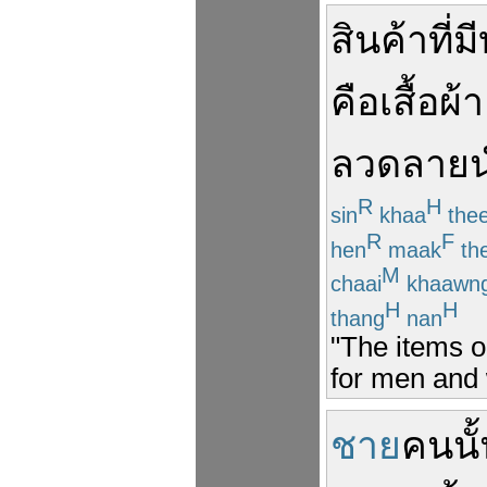
สินค้า
ที่
มี
คือ
เสื้อผ้า
ลวดลาย
R
H
sin
khaa
the
R
F
hen
maak
th
M
chaai
khaawn
H
H
thang
nan
"The items o
for men and 
ชาย
คน
นั