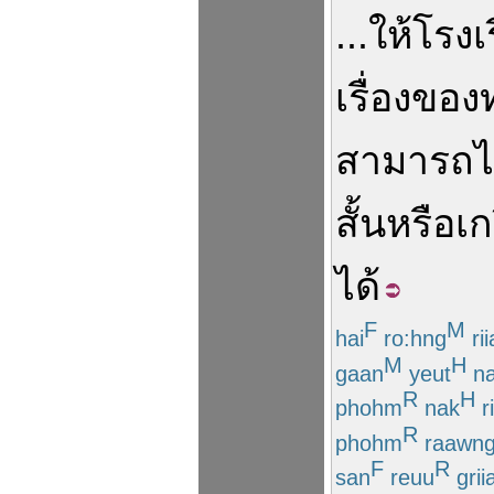
...
ให้
โรงเ
เรื่อง
ของ
สามารถ
ไ
สั้น
หรือ
เก
ได้
F
M
hai
ro:hng
rii
M
H
gaan
yeut
na
R
H
phohm
nak
r
R
phohm
raawn
F
R
san
reuu
grii