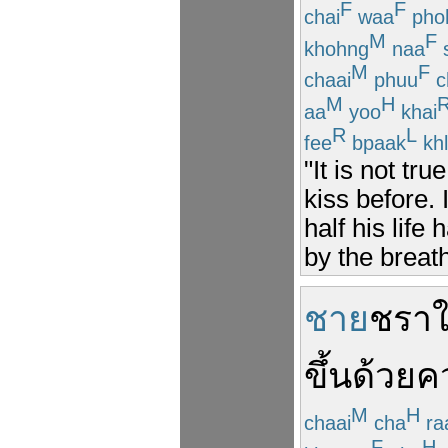
F
F
chai
waa
pho
M
F
khohng
naa
M
F
chaai
phuu
c
M
H
aa
yoo
khai
R
L
fee
bpaak
kh
"It is not tr
kiss before. 
half his life
by the breat
ชาย
ชรา
ใ
ขึ้น
ด้วย
ค
M
H
chaai
cha
ra
F
H