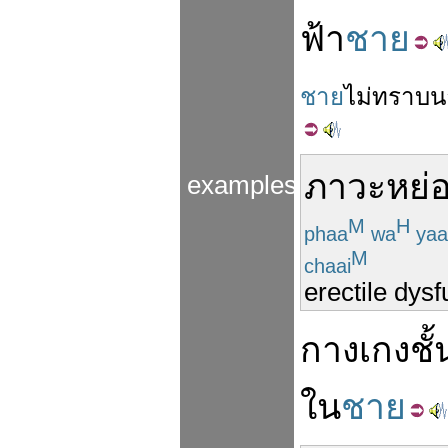
ฟ้า
ชาย
ชาย
ไม่
ทราบ
น
ภาวะหย่
examples
M
H
phaa
wa
yaa
M
chaai
erectile dys
กางเกงชั้
ใน
ชาย