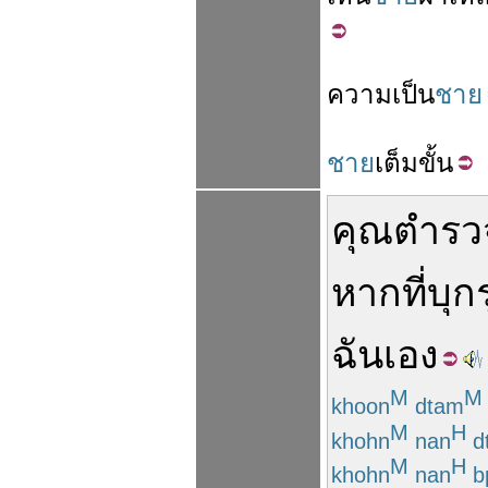
ความ
เป็น
ชาย
ชาย
เต็ม
ขั้น
คุณ
ตำรว
หาก
ที่
บุก
ฉัน
เอง
M
M
khoon
dtam
M
H
khohn
nan
d
M
H
khohn
nan
b