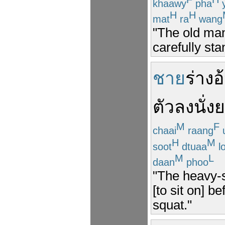
khaawy
pha
y
H
H
mat
ra
wang
"The old man
carefully stan
ชาย
ร่าง
อ
ตัว
ลง
นั่ง
M
F
chaai
raang
H
M
soot
dtuaa
l
M
L
daan
phoo
"The heavy-s
[to sit on] b
squat."