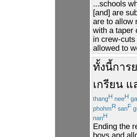
...schools w
[and] are sub
are to allow 
with a taper 
in crew-cuts
allowed to we
ทั้งนี้
การย
เกรียน
แ
H
H
thang
nee
ga
R
F
phohm
san
gr
H
nan
Ending the r
boys and allo