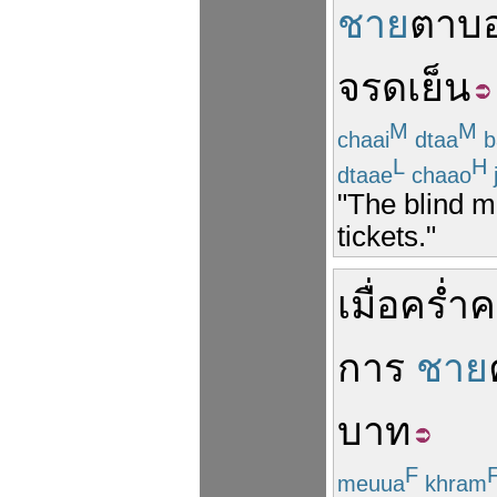
ชาย
ตาบ
จรด
เย็น
M
M
chaai
dtaa
b
L
H
dtaae
chaao
"The blind ma
tickets."
เมื่อ
คร่ำ
การ
ชาย
บาท
F
meuua
khram