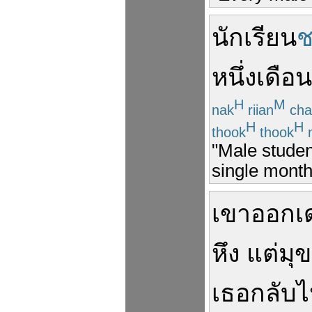
นักเรียน
ช
หนึ่ง
เดือน
H
M
nak
riian
cha
H
H
thook
thook
"Male studen
single month
เขา
ออกเ
หึง
แต่
มุข
เธอ
กลับ