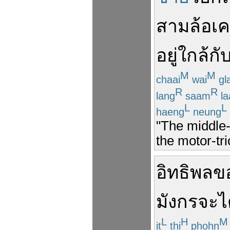
สามล้อเคร
อยู่ใกล้
กั
M
M
chaai
wai
gl
R
R
lang
saam
la
L
L
haeng
neung
"The middle-
the motor-tri
อิทธิพล
ข
มังกร
จะ
ไ
L
H
M
it
thi
phohn