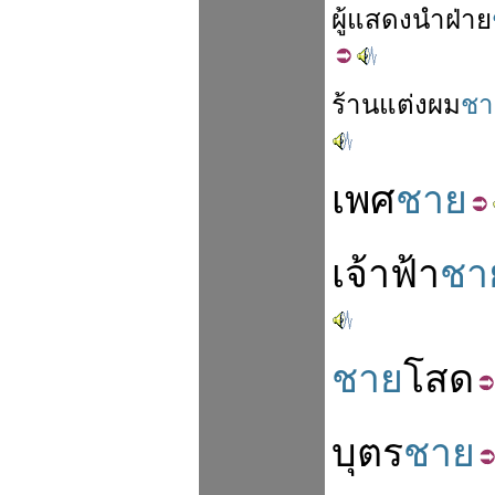
ผู้
แสดง
นำ
ฝ่าย
ร้าน
แต่ง
ผม
ชา
เพศ
ชาย
เจ้าฟ้า
ชา
ชาย
โสด
บุตร
ชาย