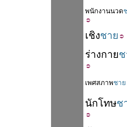
พนักงาน
นวด
เชิง
ชาย
ร่างกาย
ช
เพศ
สภาพ
ชาย
นักโทษ
ช