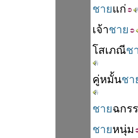
ชาย
แก่
เจ้า
ชาย
โสเภณี
ช
คู่หมั้น
ชา
ชาย
ฉกรร
ชาย
หนุ่ม