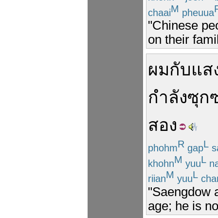
M
chaai
pheuua
"Chinese peop
on their fam
ผม
กับ
แส
กำลัง
ซุก
สอง
R
L
phohm
gap
s
M
L
khohn
yuu
na
M
L
riian
yuu
cha
"Saengdow an
age; he is n