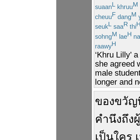
L
M
suaan
khruu
F
M
cheuu
dang
L
R
seuk
saa
thi
M
H
sohng
lae
na
H
raawy
‘Khru Lilly’ 
she agreed w
male student
longer and n
ของขวัญ
ท
คำนึงถึง
ผ
เป็น
ใคร
เ