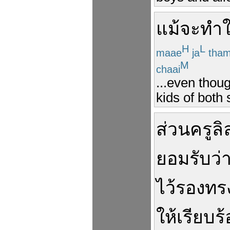
แม้จะ
ทำใ
H
L
maae
ja
tha
M
chaai
...even thou
kids of both 
ส่วน
ครู
ลิล
ยอมรับ
ว่
ไว้
รองทร
ให้
เรียบร