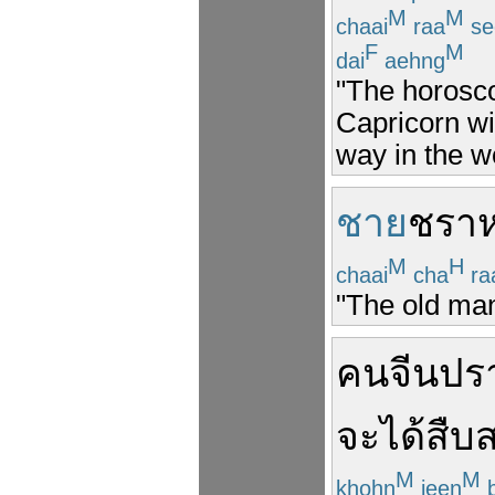
M
M
chaai
raa
se
F
M
dai
aehng
"The horosco
Capricorn wi
way in the w
ชาย
ชรา
M
H
chaai
cha
ra
"The old man
คน
จีน
ปร
จะ
ได้
สืบ
M
M
khohn
jeen
b