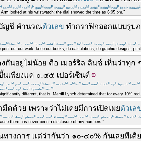
H
M
M
M
H
M
F
F
M
M
F
M
F
L
L
aam
duu
naa
li
gaa
thee
khaaw
meuu
dtuaa
laehk
bohn
naa
bpat
baawk
, Arm looked at his wristwatch; the dial showed the time as 6:05 pm."
ัญชี
คำนวณ
ตัวเลข
ทำ
กราฟิก
ออกแบบ
รูป
M
M
M
M
F
M
M
H
L
L
F
F
F
hee
kham
nuaan
dtuaa
laehk
tham
graa
fik
aawk
baaep
ruup
phaap
bprin
n
print out our work, keep our books, do calculations, do graphic designs, print o
งกัน
อยู่
ไม่น้อย
คือ
เมอร์ริล ลินช์
เห็นว่า
ทุก
ขึ้น
เพียงแค่
๐
.
๔๕
เปอร์เซ็นต์
L
M
L
F
H
M
M
M
M
R
F
H
L
M
M
ng
gan
yuu
mai
naawy
kheuu
muuhr
rin
lin
hen
waa
thook
sip
bpuuhr
sen
R
L
L
F
M
M
uun
see
sip
haa
bpuuhr
sen
nificantly different, that is, Merrill Lynch determined that for every 10% red
ำมืด
ด้วย
เพราะว่า
ไม่
เคย
มี
การ
เปิดเผย
ตัวเล
M
F
F
H
F
F
M
M
M
L
R
M
F
meuut
duay
phraw
waa
mai
kheeuy
mee
gaan
bpeert
pheeuy
dtuaa
laehk
da
because there has never been a disclosure of any numbers."
็นทางการ
แต่
ว่ากันว่า
๑๐
-
๔๐
%
กัน
เลย
ทีเดี