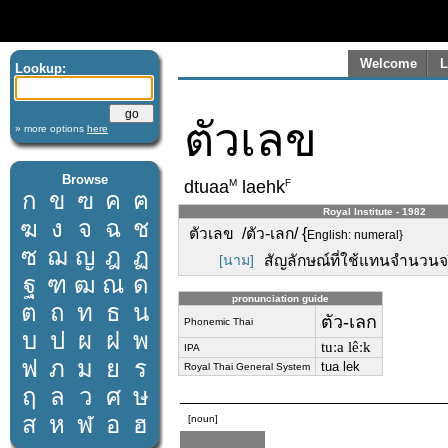
Welcome
L
Lookup:
ตัวเลข
» more options
here
Browse
M
F
dtuaa
laehk
ก
ข
ฃ
ค
ฅ
Royal Institute - 1982
ฆ
ง
จ
ฉ
ช
ตัวเลข /ตัว-เลก/ {
English: numeral}
ซ
ฌ
ญ
ฎ
ฏ
[นาม]
สัญลักษณ์ที่ใช้แทนจำนวนจ
ฐ
ฑ
ฒ
ณ
ด
pronunciation guide
ต
ถ
ท
ธ
น
ตัว-เลก
Phonemic Thai
บ
ป
ผ
ฝ
พ
tuːa lêːk
IPA
ฟ
ภ
ม
ย
ร
tua lek
Royal Thai General System
ฤ
ล
ว
ศ
ษ
ส
ห
ฬ
อ
ฮ
[noun]