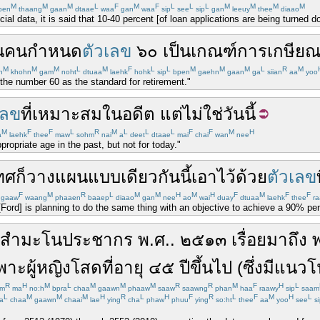
M
M
M
L
F
M
F
L
L
L
M
M
M
M
pen
thaang
gaan
dtaae
waa
gan
waa
sip
see
sip
gan
leeuy
thee
diaao
ial data, it is said that 10-40 percent [of loan applications are being turned d
น
คน
กำหนด
ตัวเลข
๖๐
เป็น
เกณฑ์
การเกษียณ
M
M
M
L
M
F
L
L
M
M
M
L
R
M
n
khohn
gam
noht
dtuaa
laehk
hohk
sip
bpen
gaehn
gaan
ga
siian
aa
yoo
the number 60 as the standard for retirement."
เลข
ที่
เหมาะสม
ในอดีต
แต่
ไม่ใช่
วันนี้
M
F
F
L
R
M
L
L
L
F
F
M
H
a
laehk
thee
maw
sohm
nai
a
deet
dtaae
mai
chai
wan
nee
ropriate age in the past, but not for today."
ทศ
ก็
วางแผน
แบบ
เดียวกัน
นี้
เอาไว้
ด้วย
ตัวเลข
F
M
R
L
M
M
H
M
H
F
M
F
F
gaaw
waang
phaaen
baaep
diaao
gan
nee
ao
wai
duay
dtuaa
laehk
thee
ra
[Ford] is planning to do the same thing with an objective to achieve a 90% pe
สำมะโนประชากร
พ.ศ.
.
๒๕๑๓
เรื่อยมา
ถึง
พาะ
ผู้หญิง
โสด
ที่
อายุ
๔๕
ปี
ขึ้นไป
(
ซึ่ง
มีแนวโ
R
H
M
L
M
M
M
R
R
M
F
H
L
m
ma
no:h
bpra
chaa
gaawn
phaaw
saaw
saawng
phan
haa
raawy
sip
saam
L
M
M
M
H
R
L
H
F
R
L
F
M
H
L
a
chaa
gaawn
chaai
lae
ying
cha
phaw
phuu
ying
so:ht
thee
aa
yoo
see
si