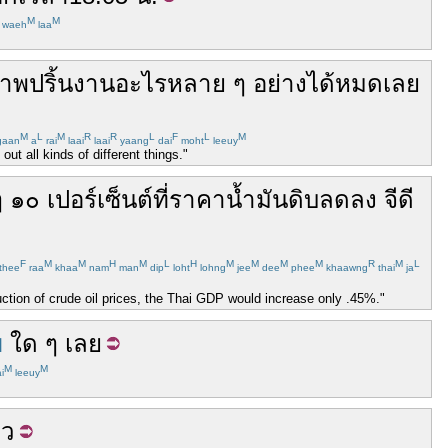
M
M
waeh
laa
ภาพ
ปริ้น
งาน
อะไร
หลาย ๆ
อย่าง
ได้
หมด
เลย
M
L
M
R
R
L
F
L
M
gaan
a
rai
laai
laai
yaang
dai
moht
leeuy
ut all kinds of different things."
ๆ
๑๐
เปอร์เซ็นต์
ที่
ราคา
น้ำมันดิบ
ลดลง
จีดี
F
M
M
H
M
L
H
M
M
M
M
R
M
L
thee
raa
khaa
nam
man
dip
loht
lohng
jee
dee
phee
khaawng
thai
ja
uction of crude oil prices, the Thai GDP would increase only .45%."
ข
ใด
ๆ
เลย
M
M
i
leeuy
ยว