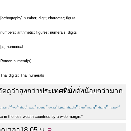
[orthography] number; digit; character; figure
numbers; arithmetic; figures; numerals; digits
[is] numerical
Roman numeral(s)
Thai digits; Thai numerals
วัตถุ
ว่า
สูงกว่า
ประเทศ
ที่
มั่งคั่ง
น้อยกว่า
มาก
M
H
L
F
R
L
L
F
F
F
F
H
thaang
wat
thoo
waa
suung
gwaa
bpra
thaeht
thee
mang
khang
naawy
se in the less wealth countries by a wide margin."
อก
เวลา
18.05 น.