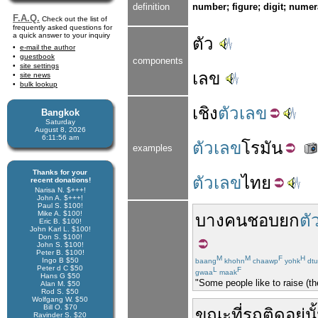
definition
number; figure; digit; numer
F.A.Q.
Check out the list of
frequently asked questions for
a quick answer to your inquiry
ตัว
e-mail the author
guestbook
components
site settings
เลข
site news
bulk lookup
เชิง
ตัวเลข
Bangkok
Saturday
August 8, 2026
6:11:57 am
ตัวเลข
โรมัน
examples
Thanks for your
ตัวเลข
ไทย
recent donations!
Narisa N. $+++!
John A. $+++!
Paul S. $100!
Mike A. $100!
บางคน
ชอบ
ยก
ตั
Eric B. $100!
John Karl L. $100!
Don S. $100!
John S. $100!
Peter B. $100!
M
M
F
H
Ingo B $50
baang
khohn
chaawp
yohk
dtu
Peter d C $50
L
F
gwaa
maak
Hans G $50
"Some people like to raise (th
Alan M. $50
Rod S. $50
Wolfgang W. $50
Bill O. $70
ขณะที่
รถติด
อยู่
นั
Ravinder S. $20