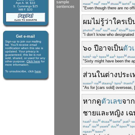
sample
H
F
M
M
F
Aye A. M. $33
maae
mai
mee
dtuaa
laehk
b
sentences
S. Cummings $25
"Even though there are no offic
Will F. $20
ผม
ไม่
รู้ว่า
ใคร
เป็
R
F
H
F
M
phohm
mai
ruu
waa
khrai
bpe
"I don’t know who designated 
Get e-mail
Sign-up to join our mail­ing
list. You'll receive e­mail
๖๐
ปี
อาจ
เป็น
ตัว
notification when this site is
updated. Your privacy is
guaran­teed; this list is not
L
L
M
L
M
hohk
sip
bpee
aat
bpen
dtua
sold, shared, or used for any
"Sixty might have been the app
other purpose.
Click here
for
more infor­mation.
To unsubscribe, click
here
.
ส่วน
ใน
ต่างประเ
L
M
L
L
F
suaan
nai
dtaang
bpra
thaeht
"As for [cars sold] overseas, 
หาก
ดู
ตัวเลข
จาก
ชาย
และ
หญิง
เฉ
L
M
M
F
L
haak
duu
dtuaa
laehk
jaak
sa
F
M
F
M
M
thaa
rao
yaaek
duu
bpen
bpr
M
H
ngaan
laaeo