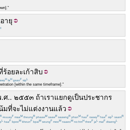
own]."
อายุ
H
ที่
ร้อยละ
เก้าสิบ
H
H
F
L
awy
la
gaao
sip
netration [within the same timeframe]."
พ.ศ.
.
๒๕๕๓
ถ้า
เรา
แยก
ดู
เป็น
ประชากร
น้ม
ที่
จะ
ไม่
แต่งงานแล้ว
R
F
M
R
M
R
R
M
F
H
F
L
R
reuuay
maa
theung
phaaw
saaw
saawng
phan
haa
raawy
haa
sip
saam
L
F
M
F
M
F
M
M
H
F
L
F
L
p
haa
bpee
kheun
bpai
seung
mee
naaeo
no:hm
thee
ja
mai
dtaeng