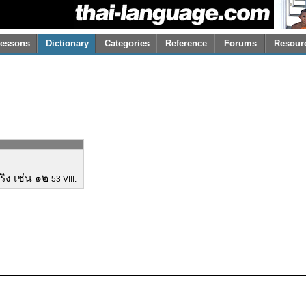
essons
Dictionary
Categories
Reference
Forums
Resour
ริง เช่น ๑๒
53 VIII.