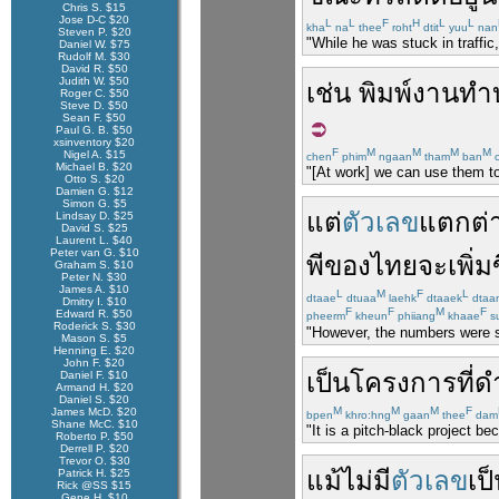
Chris S. $15
Jose D-C $20
L
L
F
H
L
L
kha
na
thee
roht
dtit
yuu
nan
Steven P. $20
"While he was stuck in traffic
Daniel W. $75
Rudolf M. $30
David R. $50
Judith W. $50
เช่น
พิมพ์
งาน
ทำบ
Roger C. $50
Steve D. $50
Sean F. $50
Paul G. B. $50
xsinventory $20
F
M
M
M
M
Nigel A. $15
chen
phim
ngaan
tham
ban
c
Michael B. $20
"[At work] we can use them to 
Otto S. $20
Damien G. $12
Simon G. $5
แต่
ตัวเลข
แตกต่า
Lindsay D. $25
David S. $25
Laurent L. $40
Peter van G. $10
พี
ของ
ไทย
จะ
เพิ่ม
Graham S. $10
Peter N. $30
James A. $10
L
M
F
L
dtaae
dtuaa
laehk
dtaaek
dtaa
Dmitry I. $10
F
F
M
F
Edward R. $50
pheerm
kheun
phiiang
khaae
s
Roderick S. $30
"However, the numbers were sig
Mason S. $5
Henning E. $20
John F. $20
เป็น
โครงการ
ที่
ด
Daniel F. $10
Armand H. $20
Daniel S. $20
M
M
M
F
James McD. $20
bpen
khro:hng
gaan
thee
dam
Shane McC. $10
"It is a pitch-black project 
Roberto P. $50
Derrell P. $20
Trevor O. $30
แม้
ไม่มี
ตัวเลข
เป
Patrick H. $25
Rick @SS $15
Gene H. $10