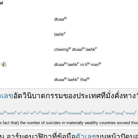
al
M
dtuaa
F
laehk
M
M
F
cheerng
dtuaa
laehk
M
F
M
M
dtuaa
laehk
ro:h
man
M
F
M
dtuaa
laehk
thai
วเลข
อัตวินิบาตกรรม
ของ
ประเทศ
ที
มั่งคั่ง
ทาง
M
F
L
L
H
H
L
L
M
R
L
F
M
F
F
aa
laehk
at
dta
wi
ni
baat
dta
gam
khaawng
bpra
thaeht
thee
mang
khang
e fact that) the number of suicides in materially wealthy countries exceed tho
้น
อาร์ม
ดู
นาฬิกา
ที่
ข้อมือ
ตัวเลข
บน
หน้าปัด
บ