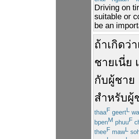
Driving on ti
suitable or c
be an importa
ถ้า
เกิด
ว่า
ชาย
เนี่ย
กับ
ผู้ชาย
สำหรับ
ผู
F
L
thaa
geert
wa
M
F
bpen
phuu
c
F
L
thee
maw
so