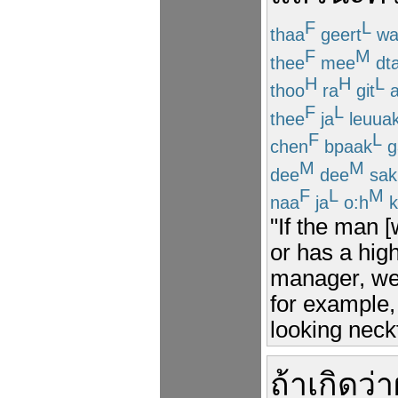
F
L
thaa
geert
wa
F
M
thee
mee
dt
H
H
L
thoo
ra
git
F
L
thee
ja
leuua
F
L
chen
bpaak
g
M
M
dee
dee
sak
F
L
M
naa
ja
o:h
k
"If the man [
or has a high
manager, we 
for example, 
looking neckt
ถ้า
เกิด
ว่า