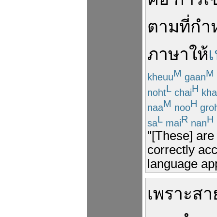
ตามที่
กำ
ภาษา
ให้
M
M
kheuu
gaan
L
H
noht
chai
kh
M
H
naa
noo
gro
L
R
H
sa
mai
nan
"[These] are 
correctly acc
language appr
เพราะ
สา