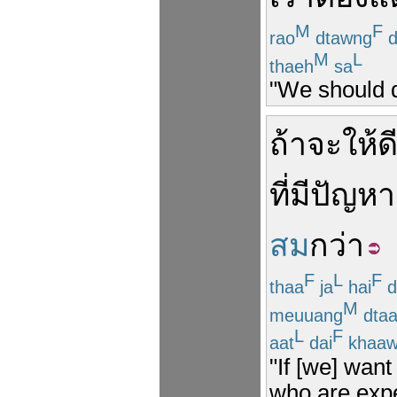
M
F
rao
dtawng
d
M
L
thaeh
sa
"We should d
ถ้า
จะ
ให้
ด
ที่มี
ปัญหา
สม
กว่า
F
L
F
thaa
ja
hai
d
M
meuuang
dta
L
F
aat
dai
khaa
"If [we] want
who are expe