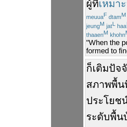
ผู้ที่
เหมา
F
M
meuua
dtam
M
L
jeung
jat
haa
M
thaaen
khohn
"When the p
formed to fin
ก็
เติม
ปัจจ
สภาพ
พื้นท
ประโยชน
ระดับ
พื้น