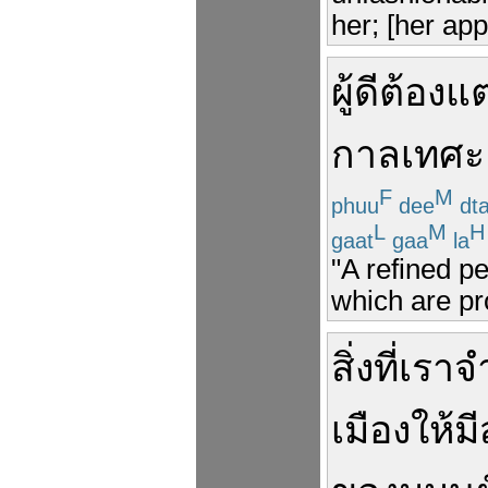
her; [her ap
ผู้ดี
ต้อง
แต
กาลเทศะ
F
M
phuu
dee
dt
L
M
H
gaat
gaa
la
"A refined p
which are pr
สิ่งที่
เรา
จ
เมือง
ให้
มี