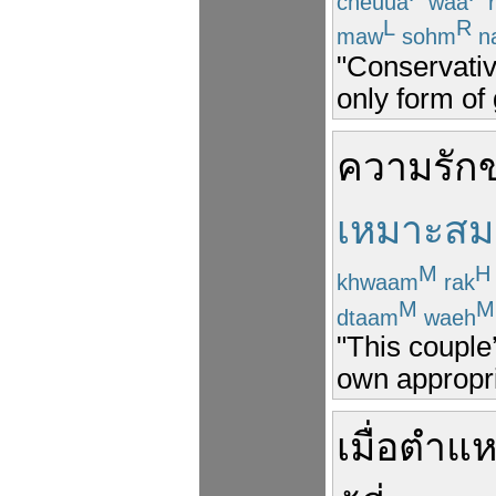
cheuua
waa
r
L
R
maw
sohm
na
"Conservative
only form of 
ความรัก
เหมาะสม
M
H
khwaam
rak
M
M
dtaam
waeh
"This couple’
own appropri
เมื่อ
ตำแห