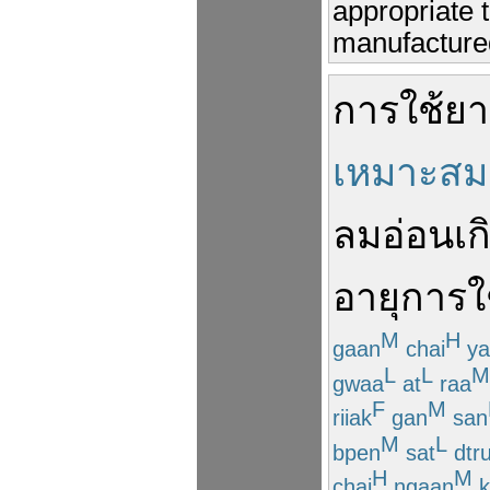
appropriate 
manufactured
การใช้
ยา
เหมาะสม
ลมอ่อน
เก
อายุการใ
M
H
gaan
chai
ya
L
L
M
gwaa
at
raa
F
M
riiak
gan
san
M
L
bpen
sat
dtr
H
M
chai
ngaan
k