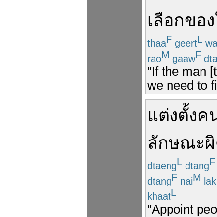
เลือก
ของ
F
L
thaa
geert
wa
M
F
rao
gaaw
dt
"If the man [
we need to fi
แต่งตั้ง
ค
ลักษณะ
ผ
L
F
dtaeng
dtang
F
M
dtang
nai
lak
L
khaat
"Appoint peo