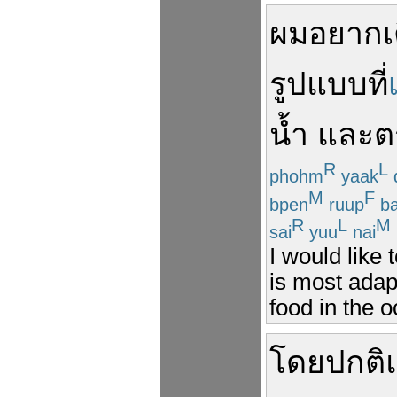
ผม
อยาก
เ
รูปแบบ
ที่
น้ำ
และ
ต
R
L
phohm
yaak
M
F
bpen
ruup
ba
R
L
M
sai
yuu
nai
I would like 
is most adapt
food in the 
โดยปกติ