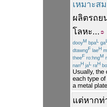
เหมาะสม
ผลิต
รถยน
โลหะ
...
M
L
dooy
bpa
ga
F
H
dtawng
lae
m
F
M
thee
ro:hng
n
H
L
H
nan
ja
ra
bo
Usually, the 
each type of 
a metal plate
แต่
หาก
ท