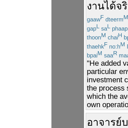
งาน
ได้
จร
F
gaaw
dteerm
L
L
gap
sa
phaap
M
H
thoon
chai
b
F
M
thaehk
no:h
l
M
R
bpai
saa
ma
"He added va
particular e
investment c
the process 
which the av
own operatio
อาจารย์
บ