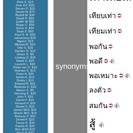
Chris S. $15
Jose D-C $20
Steven P. $20
Daniel W. $75
เทียบ
เท่า
Rudolf M. $30
David R. $50
Judith W. $50
Roger C. $50
Steve D. $50
เทียม
เท่า
Sean F. $50
Paul G. B. $50
xsinventory $20
Nigel A. $15
พอ
กัน
Michael B. $20
Otto S. $20
Damien G. $12
Simon G. $5
Lindsay D. $25
พอ
ดี
David S. $25
synonyms
Laurent L. $40
Peter van G. $10
Graham S. $10
พอ
เหมาะ
Peter N. $30
James A. $10
Dmitry I. $10
Edward R. $50
Roderick S. $30
ลง
ตัว
Mason S. $5
Henning E. $20
John F. $20
Daniel F. $10
Armand H. $20
สม
กัน
Daniel S. $20
James McD. $20
Shane McC. $10
Roberto P. $50
Derrell P. $20
สู้
Trevor O. $30
Patrick H. $25
Rick @SS $15
Gene H. $10