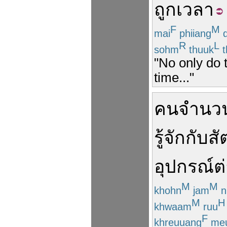
ถูกเวลา
F
M
mai
phiiang
d
R
L
sohm
thuuk
t
"No only do t
time..."
คน
จำนว
รู้จัก
กับ
สั
อุปกรณ์
ต
M
M
khohn
jam
n
M
H
khwaam
ruu
F
khreuuang
me