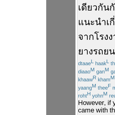
เดียวกัน
ก
แนะนำ
เก
จาก
โรงง
ยางรถยน
L
L
dtaae
haak
th
M
M
diaao
gan
g
R
M
khaaw
kham
M
F
yaang
thee
m
H
M
roht
yohn
re
However, if 
came with t