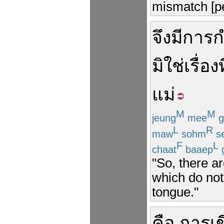
mismatch [pe
จึง
มี
การ
มิใช่
เรื่อง
ท
แม่
M
M
jeung
mee
g
L
R
maw
sohm
s
F
L
chaat
baaep
"So, there a
which do not
tongue."
คือ
การเข