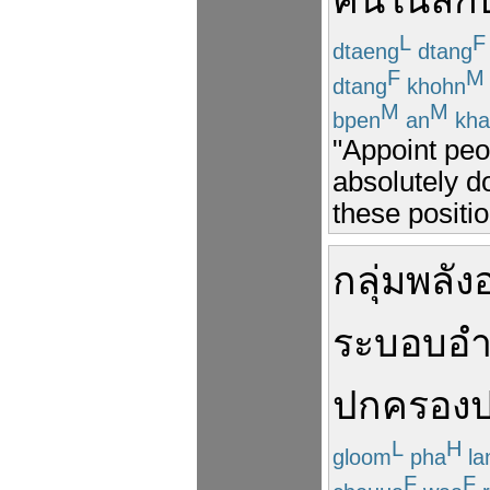
คน
ใน
ลั
L
F
dtaeng
dtang
F
M
dtang
khohn
M
M
bpen
an
kha
"Appoint peo
absolutely d
these positio
กลุ่ม
พลัง
ระบอบ
อำ
ปกครอง
L
H
gloom
pha
la
F
F