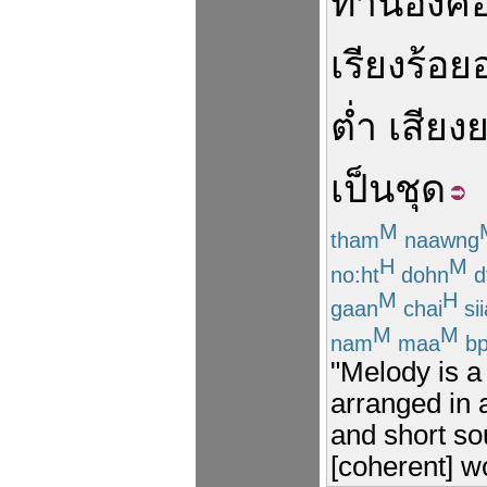
ทำนอง
คื
เรียงร้อย
ต่ำ
เสียง
เป็น
ชุด
M
tham
naawng
H
M
no:ht
dohn
d
M
H
gaan
chai
si
M
M
nam
maa
bp
"Melody is a
arranged in 
and short so
[coherent] w