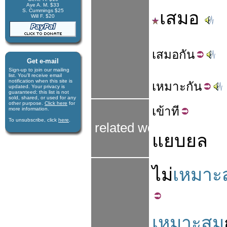
Aye A. M. $33
S. Cummings $25
เสมอ
Will F. $20
เสมอ
กัน
Get e-mail
Sign-up to join our mail­ing
list. You'll receive e­mail
notification when this site is
เหมาะ
กัน
updated. Your privacy is
guaran­teed; this list is not
sold, shared, or used for any
other purpose.
Click here
for
เข้า
ที
more infor­mation.
To unsubscribe, click
here
.
related words
แยบยล
ไม่
เหมาะ
เหมาะสม