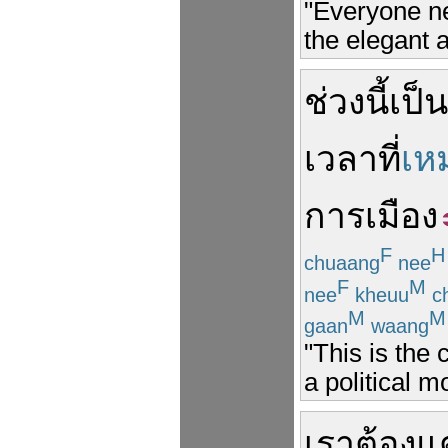
"Everyone ne
the elegant af
ช่วงนี้
เป็น
เวลา
ที่
เห
การเมือง
F
H
chuaang
nee
F
M
nee
kheuu
c
M
M
gaan
waang
"This is the
a political m
เรา
ต้อง
แต