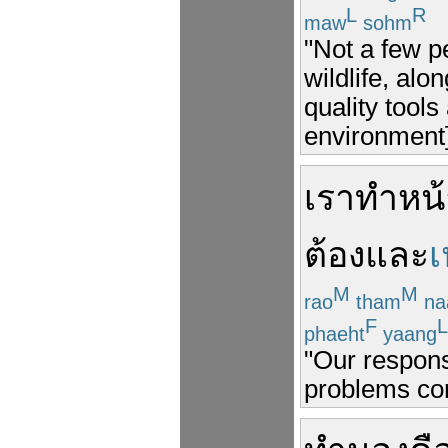
L
R
maw
sohm
"Not a few p
wildlife, alo
quality tools
environment]
เรา
ทำหน้า
ต้อง
และ
M
M
rao
tham
na
F
L
phaeht
yaang
"Our respons
problems cor