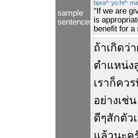
L
L
bpra
yo:ht
ma
"If we are g
sample
is appropriat
sentences
benefit for a
ถ้า
เกิด
ว่า
ตำแหน่ง
ส
เรา
ก็
ควร
อย่างเช่น
ดี
ๆ
สัก
ตัว
แล้ว
นะ
คร