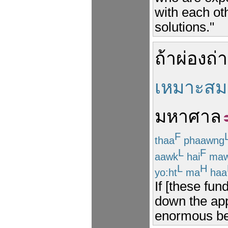
with each ot
solutions."
ถ้า
ผ่องถ่
เหมาะสม
มหาศาล
F
thaa
phaawng
L
F
aawk
hai
ma
L
H
yo:ht
ma
haa
If [these fun
down the app
enormous ben