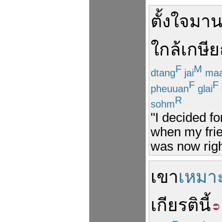
ตั้งใจ
มา
ใกล้
เกษี
F
M
dtang
jai
ma
F
F
pheuuan
glai
R
sohm
"I decided fo
when my frie
was now right
เขา
เหมา
เกียรติ
นี้