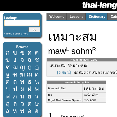
Welcome
Lessons
Dictionary
Cat
Lookup:
เหมาะสม
» more options
here
Browse
maw
sohm
L
R
ก
ข
ฃ
ค
ฅ
ฆ
ง
จ
ฉ
ช
Royal Institute - 1982
เหมาะสม /เหฺมาะ-สม/
ซ
ฌ
ญ
ฎ
ฏ
[วิเศษณ์]
พอสมควร
สมควรแก่กรณี
ฐ
ฑ
ฒ
ณ
ด
,
ต
ถ
ท
ธ
น
pronunciation guide
บ
ป
ผ
ฝ
พ
เหฺมาะ-สม
Phonemic Thai
ฟ
ภ
ม
ย
ร
mɔ̀ʔ sǒm
IPA
mo som
Royal Thai General System
ฤ
ล
ว
ศ
ษ
ส
ห
ฬ
อ
ฮ
1.