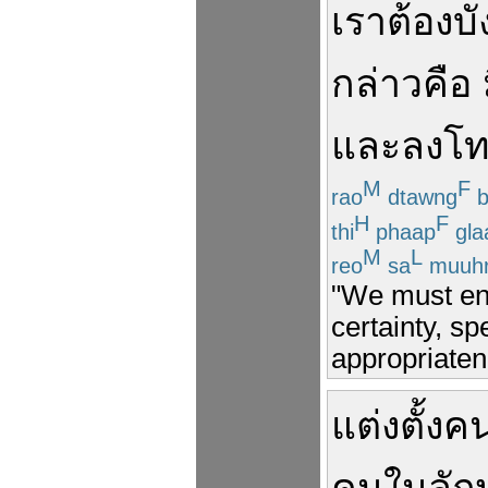
เรา
ต้อง
บั
กล่าว
คือ
และ
ลงโ
M
F
rao
dtawng
b
H
F
thi
phaap
gla
M
L
reo
sa
muuh
"We must enfo
certainty, s
appropriaten
แต่งตั้ง
ค