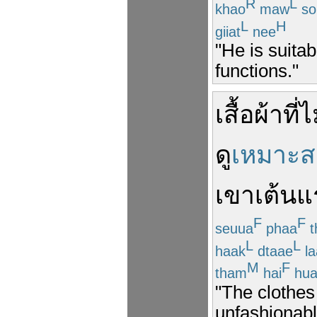
R
L
khao
maw
so
L
H
giiat
nee
"He is suitab
functions."
เสื้อผ้า
ที่
ไ
ดู
เหมาะ
เขา
เต้น
แ
F
F
seuua
phaa
t
L
L
haak
dtaae
la
M
F
tham
hai
hua
"The clothes
unfashionabl