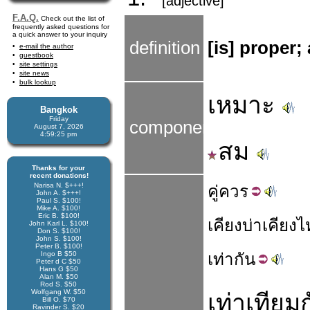
[adjective]
F.A.Q.
Check out the list of
frequently asked questions for
a quick answer to your inquiry
definition
[is] proper;
e-mail the author
guestbook
site settings
site news
bulk lookup
เหมาะ
Bangkok
Friday
components
August 7, 2026
4:59:26 pm
สม
Thanks for your
recent donations!
Narisa N. $+++!
คู่
ควร
John A. $+++!
Paul S. $100!
Mike A. $100!
Eric B. $100!
เคียง
บ่า
เคียง
ไ
John Karl L. $100!
Don S. $100!
John S. $100!
Peter B. $100!
Ingo B $50
เท่า
กัน
Peter d C $50
Hans G $50
Alan M. $50
Rod S. $50
Wolfgang W. $50
เท่าเทียม
Bill O. $70
Ravinder S. $20