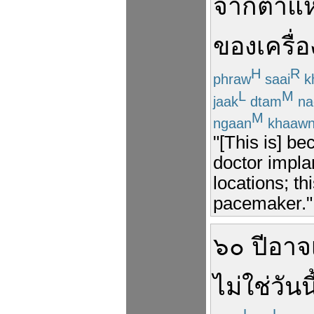
จาก
ตำแห
ของ
เครื่อ
H
R
phraw
saai
k
L
M
jaak
dtam
na
M
ngaan
khaaw
"[This is] be
doctor impla
locations; th
pacemaker."
๖๐
ปี
อาจ
ไม่ใช่
วันนี