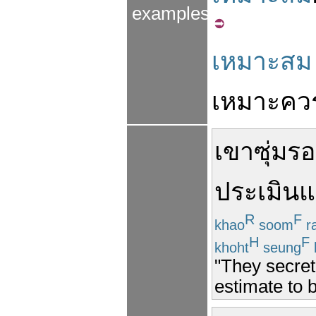
examples
เหมาะสม
เหมาะ
คว
เขา
ซุ่ม
รอ
ประเมิน
แ
R
F
khao
soom
r
H
F
khoht
seung
"They secretl
estimate to b