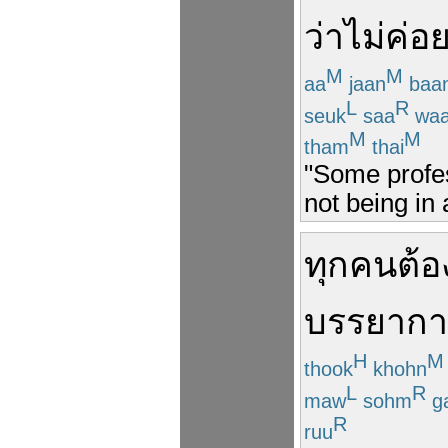
ว่า
ไม่ค่อ
M
M
aa
jaan
baa
L
R
seuk
saa
wa
M
M
tham
thai
"Some profes
not being in
ทุกคน
ต้อ
บรรยาก
H
M
thook
khohn
L
R
maw
sohm
g
R
ruu