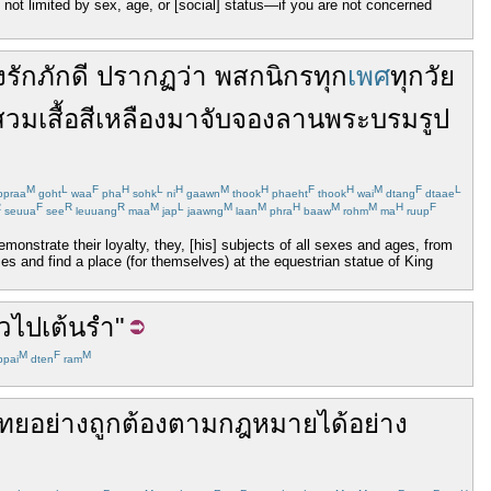
ot limited by sex, age, or [social] status—if you are not concerned
รักภักดี
ปรากฏ
ว่า
พสกนิกร
ทุก
เพศ
ทุก
วัย
สวม
เสื้อ
สีเหลือง
มา
จับจอง
ลาน
พระบรมรูป
M
L
F
H
L
H
M
H
F
H
M
F
L
praa
goht
waa
pha
sohk
ni
gaawn
thook
phaeht
thook
wai
dtang
dtaae
R
F
R
R
M
L
M
M
H
M
M
H
F
seuua
see
leuuang
maa
jap
jaawng
laan
phra
baaw
rohm
ma
ruup
monstrate their loyalty, they, [his] subjects of all sexes and ages, from
ses and find a place (for themselves) at the equestrian statue of King
ว
ไป
เต้นรำ
"
M
F
M
pai
dten
ram
ทย
อย่างถูกต้องตามกฎหมาย
ได้
อย่าง