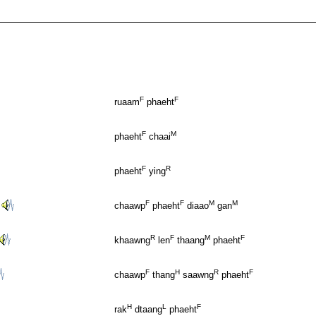
F
F
ruaam
phaeht
F
M
phaeht
chaai
F
R
phaeht
ying
F
F
M
M
chaawp
phaeht
diaao
gan
R
F
M
F
khaawng
len
thaang
phaeht
F
H
R
F
chaawp
thang
saawng
phaeht
H
L
F
rak
dtaang
phaeht