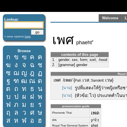
Welcome
L
Lookup:
เพศ
» more options
here
F
phaeht
Browse
contents of this page
ก
ข
ฃ
ค
ฅ
1.
gender; sex; form; sort; -hood
ฆ
ง
จ
ฉ
ช
2.
[grammar] gender
ซ
ฌ
ญ
ฎ
ฏ
Royal I
ฐ
ฑ
ฒ
ณ
ด
เพศ /เพด/ {
เวส
เวษ}
Pali:
; Sanskrit:
ต
ถ
ท
ธ
น
[นาม]
รูปที่แสดงให้รู้ว่าหญิงหรือช
บ
ป
ผ
ฝ
พ
[นาม]
(หัวข้อ: ไว) ประเภทคำในบ
ฟ
ภ
ม
ย
ร
pronunciation guide
ฤ
ล
ว
ศ
ษ
เพด
Phonemic Thai
ส
ห
ฬ
อ
ฮ
pʰêːt
IPA
phet
Royal Thai General System