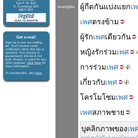
Aye A. M. $33
ผู้
กีด
กัน
แบ่ง
แยก
เ
examples
S. Cummings $25
Will F. $20
เพศ
ตรงข้าม
ผู้
รัก
เพศ
เดียว
กัน
Get e-mail
Sign-up to join our mail­ing
list. You'll receive e­mail
notification when this site is
หญิง
รัก
ร่วม
เพศ
updated. Your privacy is
guaran­teed; this list is not
sold, shared, or used for any
other purpose.
Click here
for
การ
ร่วม
เพศ
more infor­mation.
To unsubscribe, click
here
.
เกี่ยวกับ
เพศ
โครโมโซม
เพศ
เพศ
สภาพ
ชาย
บุคลิกภาพ
ของ
เพ
L
H
H
L
F
book
kha
lik
ga
phaap
khaawng