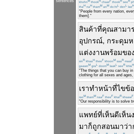
sentences
M
H
F
H
R
khohn
thook
chaat
thook
see
ph
H
H
M
M
L
L
tha
na
tham
an
do:ht
den
lae
"People from every nation, every
them]."
สินค้า
ที่
คุณ
สามา
อุปกรณ์
,
กระดุม
ห
แต่งงาน
พร้อม
ของ
R
H
F
M
R
F
sin
khaa
thee
khoon
saa
maat
M
L
M
L
R
H
gaawn
gra
doom
laak
see
khla
"The things that you can buy in
clothing for all sexes and ages
เรา
ทำหน้าที่
ไขข้
M
M
F
F
R
F
rao
tham
naa
thee
khai
khaaw
"Our responsibility is to solve 
แพทย์
ที่
เห็นดีเห็
มา
ก็
ถูก
สอน
มา
ว่า
F
F
R
M
R