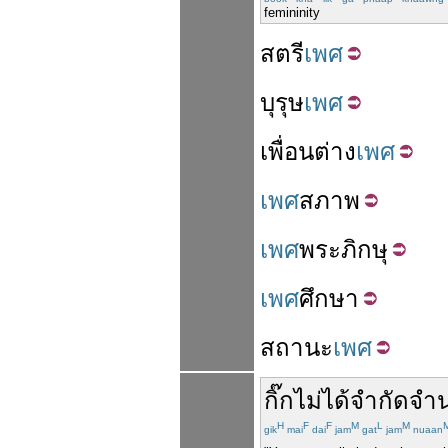
femininity
สตรี
เพศ
บุรุษ
เพศ
เพื่อน
ต่าง
เพศ
เพศ
สภาพ
เพศ
พระ
ภิกษุ
เพศ
ศึกษา
สถานะ
เพศ
กิ๊ก
ไม่
ได้
จำกัด
จำ
H
F
F
M
L
M
gik
mai
dai
jam
gat
jam
nuaan