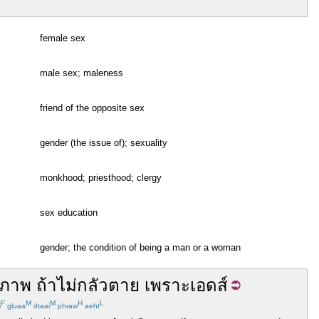
female sex
male sex; maleness
friend of the opposite sex
gender (the issue of); sexuality
monkhood; priesthood; clergy
sex education
gender; the condition of being a man or a woman
ภาพ
ถ้า
ไม่
กลัว
ตาย
เพราะ
เอดส์
F
M
M
H
L
i
gluaa
dtaai
phraw
aeht