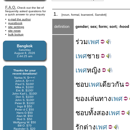
F.A.Q.
Check out the list of
frequently asked questions for
1.
a quick answer to your inquiry
[noun, formal, loanword, Sanskrit]
e-mail the author
guestbook
definition
gender; sex; form; sort; -hood
site settings
site news
bulk lookup
ร่วม
เพศ
Bangkok
Saturday
August 8, 2026
เพศ
ชาย
2:44:26 am
เพศ
หญิง
Thanks for your
recent donations!
Narisa N. $+++!
John A. $+++!
ชอบ
เพศ
เดียว
กัน
Paul S. $100!
Mike A. $100!
Eric B. $100!
John Karl L. $100!
ของเล่น
ทาง
เพศ
Don S. $100!
John S. $100!
Peter B. $100!
Ingo B $50
Peter d C $50
ชอบ
ทั้งสอง
เพศ
Hans G $50
Alan M. $50
Rod S. $50
Wolfgang W. $50
รัก
ต่าง
เพศ
Bill O. $70
Ravinder S. $20