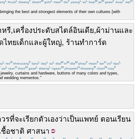
L
L
F
M
L
R
F
L
L
M
M
F
F
H
ang
thuuk
dtawng
dtaam
goht
maai
dai
yaang
sa
baai
jai
gaaw
duay
wat
 bringing the best and strongest elements of their own cultures [with
าหรี
,
เครื่องประดับ
สไตล์
อินเดีย
,
ผ้าม่าน
และ
ุดไทย
เด็ก
และ
ผู้ใหญ่
,
ร้าน
ทำ
การ์ด
L
R
F
L
L
L
M
M
M
F
F
H
L
L
aa
ree
khreuuang
bpra
dap
sa
dtai
in
diia
phaa
maan
lae
oo
bpa
F
L
H
M
L
L
M
H
R
M
F
yai
raan
tham
gaad
dtaeng
ngaan
phraawm
khaawng
cham
ruay
e jewelry, curtains and hardware, buttons of many colors and types,
s and wedding mementos."
ควร
ที่จะ
เรียก
ตัวเอง
ว่า
เป็น
แพทย์
ตอน
เรียน
เชื้อชาติ
ศาสนา
F
L
F
M
M
F
M
F
M
M
M
F
L