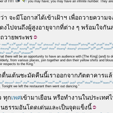
กิ๊ก
ber of
you may have; you may have an infinite number. They are n
บ
ว่า
จะ
มีโอกาส
ได้
เข้าเฝ้าฯ
เพื่อ
ถวาย
ความจง
แดง
ไปจนถึง
ผู้สูงอายุ
จาก
ที่
ต่าง ๆ
พร้อมใจ
กัน
ร
ถวายพระพร
L
M
M
L
F
F
F
F
L
R
M
M
H
H
M
mee
o:h
gaat
dai
khao
fao
pheuua
tha
waai
khwaam
johng
rak
phak
dee
b
R
F
R
M
H
L
F
L
L
H
M
M
theung
phuu
suung
aa
yoo
jaak
thee
dtaang
dtaang
phraawm
jai
gan
suaam
L
R
H
M
tha
waai
phra
phaawn
at there will be an opportunity to have an audience with [The King] (and) to de
elderly, from various places, join together and don their yellow shirts and blou
ir respects to the King."
าตื่นเต้น
ชะมัด
คืนนี้
เรา
ออกจาก
ภัตตาคาร
แล้
F
L
F
H
H
M
H
M
L
L
H
M
M
H
aa
dteuun
dten
cha
mat
kheuun
nee
rao
aawk
jaak
phat
dtaa
khaan
laaeo
b
. Tonight we left the restaurant then went out dancing."
ว
ทุก
เพศ
เข้ามา
เยือน
หรือ
ทำงาน
ใน
ประเทศไ
ฒนธรรม
อัน
โดดเด่น
และ
เป็น
จุดแข็ง
นี้