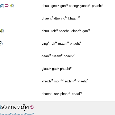
พศ
F
L
M
L
F
F
phuu
geet
gan
baeng
yaaek
phaeht
F
M
F
phaeht
dtrohng
khaam
F
H
F
M
M
phuu
rak
phaeht
diaao
gan
R
H
F
F
ying
rak
ruaam
phaeht
M
F
F
gaan
ruaam
phaeht
L
L
F
giaao
gap
phaeht
M
M
M
F
khro:h
mo:h
so:hm
phaeht
F
L
F
M
phaeht
sa
phaap
chaai
ศ
สภาพ
หญิง
R
F
L
F
R
phaeht
sa
phaap
ying