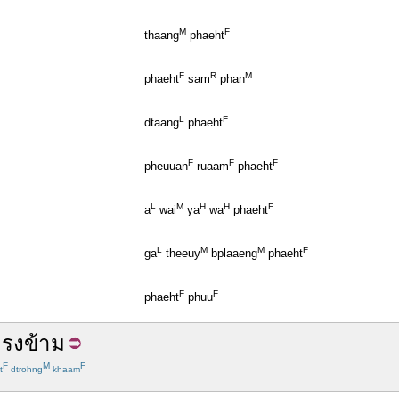
M
F
thaang
phaeht
F
R
M
phaeht
sam
phan
L
F
dtaang
phaeht
F
F
F
pheuuan
ruaam
phaeht
L
M
H
H
F
a
wai
ya
wa
phaeht
L
M
M
F
ga
theeuy
bplaaeng
phaeht
F
F
phaeht
phuu
รงข้าม
F
M
F
t
dtrohng
khaam