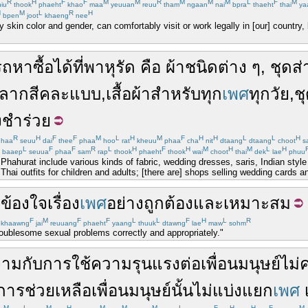
R
H
F
F
M
M
R
M
M
M
L
F
M
iu
thook
phaeht
khao
maa
yeuuan
reuu
tham
ngaan
nai
bpra
thaeht
thai
ya
H
M
L
R
H
bpen
joot
khaeng
nee
 skin color and gender, can comfortably visit or work legally in [our] country,
รถ
หา
ซื้อได้
ที่
พาหุรัด
คือ
ผ้า
ชนิด
ต่าง
ๆ
,
ชุด
ส่
ลากสี
คละ
แบบ
,
เสื้อผ้า
สำหรับ
ทุก
เพศ
ทุก
วัย
,
ช
ชำร่วย
R
H
F
F
M
L
H
M
F
H
H
L
L
H
haa
seuu
dai
thee
phaa
hoo
rat
kheuu
phaa
cha
nit
dtaang
dtaang
choot
s
L
F
F
R
L
H
F
H
M
H
M
L
H
baaep
seuua
phaa
sam
rap
thook
phaeht
thook
wai
choot
thai
dek
lae
phuu
 Phahurat include various kinds of fabric, wedding dresses, saris, Indian styl
, Thai outfits for children and adults; [there are] shops selling wedding card
อข้องใจ
เรื่อง
เพศ
อย่าง
ถูกต้อง
และ
เหมาะสม
F
M
F
F
L
L
F
H
L
R
khaawng
jai
reuuang
phaeht
yaang
thuuk
dtawng
lae
maw
sohm
troublesome sexual problems correctly and appropriately."
นงาม
กับ
การใช้
ความรุนแรง
ต่อ
เพื่อนมนุษย์
ไม่
การช่วยเหลือ
เพื่อนมนุษย์
นั้น
ไม่
แบ่งแยก
เพศ
M
L
M
H
M
M
M
L
F
H
H
F
M