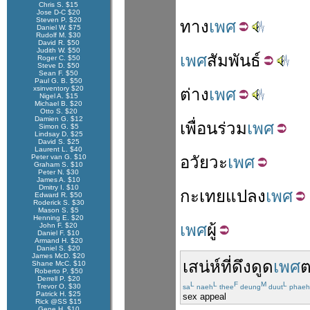
Chris S. $15
Jose D-C $20
Steven P. $20
ทาง
เพศ
Daniel W. $75
Rudolf M. $30
David R. $50
Judith W. $50
เพศ
สัมพันธ์
Roger C. $50
Steve D. $50
Sean F. $50
Paul G. B. $50
xsinventory $20
ต่าง
เพศ
Nigel A. $15
Michael B. $20
Otto S. $20
Damien G. $12
เพื่อน
ร่วม
เพศ
Simon G. $5
Lindsay D. $25
David S. $25
Laurent L. $40
Peter van G. $10
อวัยวะ
เพศ
Graham S. $10
Peter N. $30
James A. $10
Dmitry I. $10
กะเทย
แปลง
เพศ
Edward R. $50
Roderick S. $30
Mason S. $5
Henning E. $20
เพศ
ผู้
John F. $20
Daniel F. $10
Armand H. $20
Daniel S. $20
James McD. $20
เสน่ห์
ที่
ดึงดูด
เพศ
ต
Shane McC. $10
Roberto P. $50
Derrell P. $20
L
L
F
M
L
Trevor O. $30
sa
naeh
thee
deung
duut
phaeh
Patrick H. $25
sex appeal
Rick @SS $15
Gene H. $10