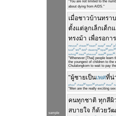
"You are not limited to the num
about dying from AIDS."
เมื่อ
ชาวบ้าน
ทรา
ตั้งแต่
ลูกเล็กเด็ก
ทรงม้า
เพื่อ
รอ
กา
F
M
F
F
F
meuua
chaao
baan
saap
waa
ja
F
H
L
M
M
M
luuk
lek
dek
daaeng
bpai
john
M
H
F
M
M
sohng
maa
pheuua
raaw
gaan
"Whenever [Thai] people learn th
the youngest of children to the 
Chulalongkorn to wait to pay the
"
ผู้ชาย
เป็น
เพศ
ที่
น่
F
M
M
F
F
phuu
chaai
bpen
phaeht
thee
n
"Men are the really exciting sex
คน
ทุก
ชาติ
ทุก
สีผิ
สบายใจ
ก็
ด้วย
วั
sample