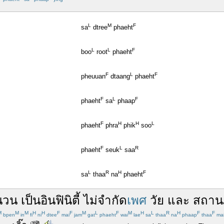
L
M
F
sa
dtree
phaeht
L
L
F
boo
root
phaeht
F
L
F
pheuuan
dtaang
phaeht
F
L
F
phaeht
sa
phaap
F
H
H
L
phaeht
phra
phik
soo
F
L
R
phaeht
seuk
saa
L
R
H
F
sa
thaa
na
phaeht
นวน
เป็น
อินฟินิตี้
ไม่
จำกัด
เพศ
วัย
และ
สถาน
M
M
M
H
H
F
F
M
L
F
M
H
L
R
H
F
F
bpen
in
fi
ni
dtee
mai
jam
gat
phaeht
wai
lae
sa
thaa
na
phaap
thaa
ma