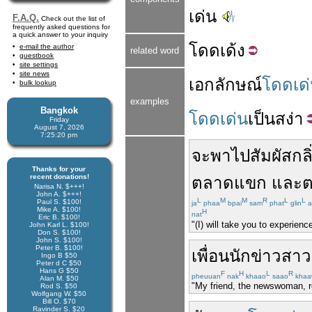
เด่น
F.A.Q.
Check out the list of
frequently asked questions for
a quick answer to your inquiry
โดด
เด้ง
e-mail the author
related word
guestbook
site settings
site news
เอกลักษณ์
โดดเด
bulk lookup
examples
Bangkok
โดดเด่น
เป็น
สง่า
Friday
August 7, 2026
7:25:20 pm
จะ
พาไป
สัมผัส
กล
Thanks for your
recent donations!
ตลาด
แขก
และ
ต
Narisa N. $+++!
John A. $+++!
L
M
M
R
L
L
Paul S. $100!
ja
phaa
bpai
sam
phat
glin
a
Mike A. $100!
H
nat
Eric B. $100!
"(I) will take you to experien
John Karl L. $100!
Don S. $100!
John S. $100!
Peter B. $100!
เพื่อน
นักข่าว
สาว
Ingo B $50
Peter d C $50
Hans G $50
F
H
L
R
pheuuan
nak
khaao
saao
khaa
Alan M. $50
"My friend, the newswoman, re
Rod S. $50
Wolfgang W. $50
Bill O. $70
Ravinder S. $20