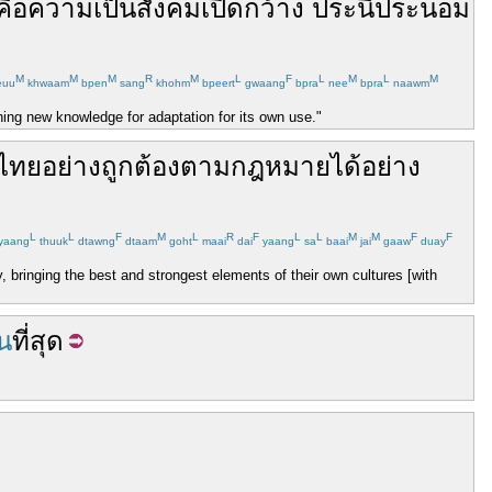
คือ
ความ
เป็น
สังคม
เปิดกว้าง
ประนีประนอม
M
M
M
R
M
L
F
L
M
L
M
euu
khwaam
bpen
sang
khohm
bpeert
gwaang
bpra
nee
bpra
naawm
ning new knowledge for adaptation for its own use."
ไทย
อย่างถูกต้องตามกฎหมาย
ได้
อย่าง
L
L
F
M
L
R
F
L
L
M
M
F
F
yaang
thuuk
dtawng
dtaam
goht
maai
dai
yaang
sa
baai
jai
gaaw
duay
y, bringing the best and strongest elements of their own cultures [with
น
ที่สุด