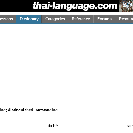
essons
Dictionary
Categories
Reference
Forums
Resour
king; distinguished; outstanding
L
sin
do:ht