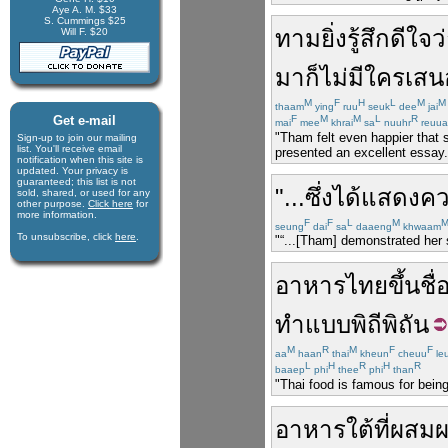
Aye A. M. $33
S. Cummings $25
ทาม
ยิ่ง
รู้สึก
ดีใจ
ว
Will F. $20
มา
ก็
ไม่มีใคร
เสน
M
F
H
L
M
M
thaam
ying
ruu
seuk
dee
jai
Get e-mail
F
M
M
L
R
mai
mee
khrai
sa
nuuhr
reuua
"Tham felt even happier that 
Sign-up to join our mail­ing
list. You'll receive e­mail
presented an excellent essay.
notification when this site is
updated. Your privacy is
guaran­teed; this list is not
"...
ซึ่ง
ได้
แสดง
ค
sold, shared, or used for any
other purpose.
Click here
for
more infor­mation.
F
F
L
M
seung
dai
sa
daaeng
khwaam
To unsubscribe, click
here
.
"“...[Tham] demonstrated her s
อาหารไทย
ขึ้นชื
ทำ
แบบ
พิถีพิถัน
M
R
M
F
F
aa
haan
thai
kheun
cheuu
le
L
H
R
H
R
baaep
phi
thee
phi
than
"Thai food is famous for being 
อาหาร
ใต้
ที่
ผสม