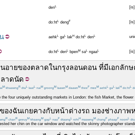
L
[is
den
L
F
[is
do:ht
deng
่น
L
L
H
L
L
uni
aehk
ga
lak
do:ht
den
L
L
M
L
L
[is
do:ht
den
bpen
sa
ngaa
ิ่นอาย
ของ
ตลาด
ใน
กรุง
ลอนดอน
ที่
มี
เอกลักษ
ลาดนัด
M
R
L
L
M
M
M
M
F
M
L
L
H
L
ai
khaawng
dta
laat
nai
groong
laawn
daawn
thee
mee
aehk
ga
lak
do:ht
d
ce the four uniquely outstanding markets in London: the fish Market, the flower
ของฉัน
เกยคางกับ
หน้าต่าง
รถ
มอง
ช่างภาพ
ห
R
R
M
M
L
F
L
H
M
F
F
L
wng
chan
geeuy
khaang
gap
naa
dtaang
roht
maawng
chang
phaap
noom
dtu
sted her chin on the car window and watched the skinny photographer standin