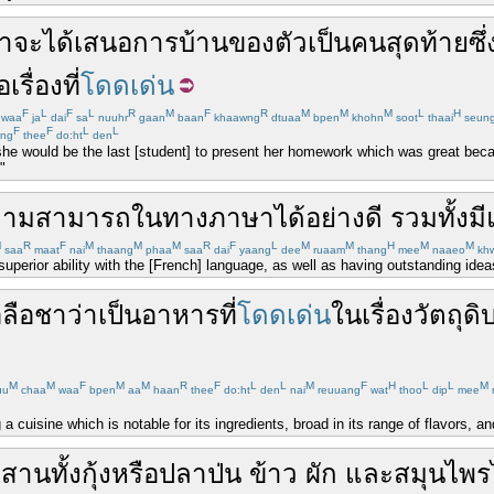
่า
จะได้
เสนอ
การบ้าน
ของ
ตัว
เป็น
คน
สุดท้าย
ซึ่
อ
เรื่อง
ที่
โดดเด่น
F
L
F
L
R
M
F
R
M
M
M
L
H
waa
ja
dai
sa
nuuhr
gaan
baan
khaawng
dtuaa
bpen
khohn
soot
thaai
seun
F
F
L
L
ng
thee
do:ht
den
she would be the last [student] to present her homework which was great bec
"
วามสามารถ
ใน
ทาง
ภาษา
ได้
อย่างดี
รวมทั้ง
มี
M
R
F
M
M
M
R
F
L
M
M
H
M
M
saa
maat
nai
thaang
phaa
saa
dai
yaang
dee
ruaam
thang
mee
naaeo
kh
uperior ability with the [French] language, as well as having outstanding idea
่อลือชา
ว่า
เป็น
อาหาร
ที่
โดดเด่น
ใน
เรื่อง
วัตถุดิ
M
M
F
M
M
R
F
L
L
M
F
H
L
L
M
uu
chaa
waa
bpen
aa
haan
thee
do:ht
den
nai
reuuang
wat
thoo
dip
mee
a cuisine which is notable for its ingredients, broad in its range of flavors, an
ผสาน
ทั้ง
กุ้ง
หรือ
ปลา
ป่น
ข้าว
ผัก
และ
สมุนไพร