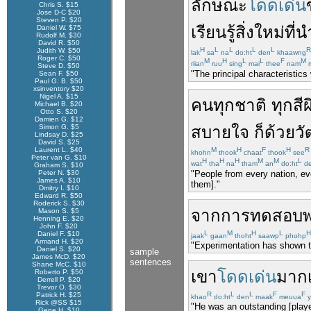
ลักษณะ
โดดเด่น
Chris S. $15
Jose D-C $20
Steven P. $20
เรียนรู้
สิ่ง
ใหม่
ที่
น
Daniel W. $75
Rudolf M. $30
David R. $50
H
L
L
L
L
R
Judith W. $50
lak
sa
na
do:ht
den
khaawng
Roger C. $50
M
H
L
L
F
M
riian
ruu
sing
mai
thee
nam
Steve D. $50
"The principal characteristic
Sean F. $50
Paul G. B. $50
xsinventory $20
Nigel A. $15
คน
ทุก
ชาติ
ทุก
สีผ
Michael B. $20
Otto S. $20
Damien G. $12
Simon G. $5
สบายใจ
ก็
ด้วย
ว
Lindsay D. $25
David S. $25
Laurent L. $40
M
H
F
H
R
khohn
thook
chaat
thook
see
Peter van G. $10
H
H
H
M
M
L
wat
tha
na
tham
an
do:ht
d
Graham S. $10
"People from every nation, eve
Peter N. $30
James A. $10
them]."
Dmitry I. $10
Edward R. $50
Roderick S. $30
จาก
การทดสอบ
Mason S. $5
Henning E. $20
John F. $20
L
M
H
L
H
Daniel F. $10
jaak
gaan
thoht
saawp
phohp
Armand H. $20
"Experimentation has shown th
Daniel S. $20
sample
James McD. $20
sentences
Shane McC. $10
เขา
โดดเด่น
มาก
Roberto P. $50
Derrell P. $20
Trevor O. $30
R
L
L
F
F
Patrick H. $25
khao
do:ht
den
maak
meuua
y
Rick @SS $15
"He was an outstanding [play
Gene H. $10