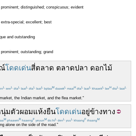
] prominent; distinguished; conspicuous; evident
] extra-special; excellent; best
que and outstanding
] prominent; outstanding; grand
ณ์
โดดเด่น
สี่
ตลาด
ตลาด
ปลา
ดอกไม้
L
L
L
L
L
L
M
L
H
L
L
L
H
L
L
en
see
dta
laat
dta
laat
bplaa
daawk
maai
dta
laat
khaaek
lae
dta
laat
 market, the Indian market, and the flea market."
นุ่ม
ตัว
ผอมแห้ง
ยืน
โดดเด่น
อยู่
ข้าง
ทาง
M
R
F
M
L
L
L
F
M
aa
phaawm
haaeng
yeuun
do:ht
den
yuu
khaang
thaang
g alone on the side of the road."