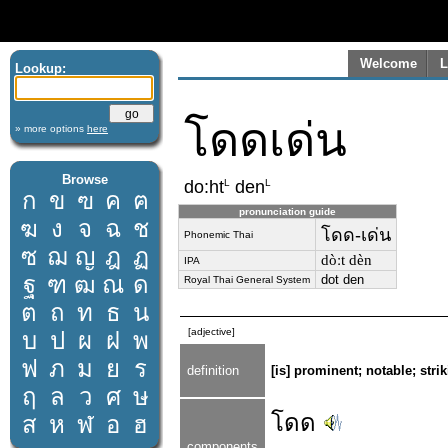
Welcome
L
Lookup:
โดดเด่น
» more options
here
Browse
L
L
do:ht
den
ก
ข
ฃ
ค
ฅ
pronunciation guide
ฆ
ง
จ
ฉ
ช
โดด-เด่น
Phonemic Thai
ซ
ฌ
ญ
ฎ
ฏ
dòːt dèn
IPA
ฐ
ฑ
ฒ
ณ
ด
dot den
Royal Thai General System
ต
ถ
ท
ธ
น
[adjective]
บ
ป
ผ
ฝ
พ
ฟ
ภ
ม
ย
ร
definition
[is] prominent; notable; stri
ฤ
ล
ว
ศ
ษ
โดด
ส
ห
ฬ
อ
ฮ
components