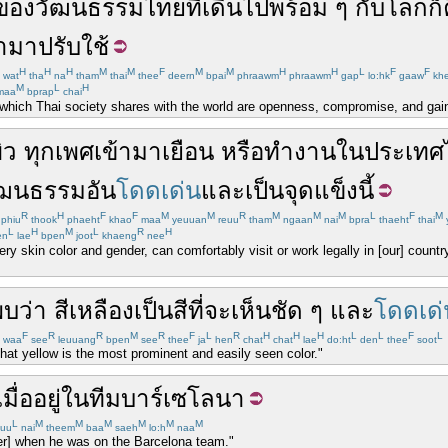
ของ
วัฒนธรรมไทย
ที่
เดิน
ไป
พร้อม ๆ
กับ
โลก
ก็
ำมา
ปรับ
ใช้
H
H
H
M
M
F
M
M
H
H
L
F
F
wat
tha
na
tham
thai
thee
deern
bpai
phraawm
phraawm
gap
lo:hk
gaaw
kh
M
L
H
maa
bprap
chai
s which Thai society shares with the world are openness, compromise, and gai
ิว
ทุก
เพศ
เข้ามา
เยือน
หรือ
ทำงาน
ใน
ประเทศ
ัฒนธรรม
อัน
โดดเด่น
และ
เป็น
จุดแข็ง
นี้
R
H
F
F
M
M
R
M
M
M
L
F
M
phiu
thook
phaeht
khao
maa
yeuuan
reuu
tham
ngaan
nai
bpra
thaeht
thai
L
H
M
L
R
H
en
lae
bpen
joot
khaeng
nee
ry skin color and gender, can comfortably visit or work legally in [our] countr
พบ
ว่า
สีเหลือง
เป็น
สี
ที่จะ
เห็น
ชัด ๆ
และ
โดดเด่
F
R
R
M
R
F
L
R
H
H
H
L
L
F
L
waa
see
leuuang
bpen
see
thee
ja
hen
chat
chat
lae
do:ht
den
thee
soot
at yellow is the most prominent and easily seen color."
เมื่อ
อยู่
ใน
ทีม
บาร์เซโลนา
L
M
M
M
M
M
M
uu
nai
theem
baa
saeh
lo:h
naa
er] when he was on the Barcelona team."