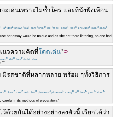
ง
จะ
เด่น
เพราะ
ไม่
ซ้ำ
ใคร
และ
ที่
นั่ง
ฟัง
เพื่อน
F
L
L
H
F
H
M
H
F
F
M
F
M
F
g
ja
den
phraw
mai
sam
khrai
lae
thee
nang
fang
pheuuan
maa
gaaw
ause her essay would be unique and as she sat there listening, no one had
แนวความคิด
ที่
โดดเด่น
"
M
H
F
L
L
waam
khit
thee
do:ht
den
s.”"
บ
มีรสชาติ
ที่
หลากหลาย
พร้อม ๆ
ทั้ง
วิธี
การ
H
F
F
L
R
H
H
H
H
M
M
M
roht
chaat
thee
laak
laai
phraawm
phraawm
thang
wi
thee
gaan
tham
d careful in its methods of preparation."
ไว้
ด้วยกัน
ได้
อย่าง
อย่างลงตัว
นี้
เรียก
ได้
ว่า