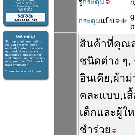
รู
กระดุม
r
Aye A. M. $33
S. Cummings $25
Will F. $20
g
กระดุม
แป๊บ
b
Get e-mail
สินค้า
ที่
คุณ
Sign-up to join our mail­ing
list. You'll receive e­mail
notification when this site is
updated. Your privacy is
guaran­teed; this list is not
ชนิด
ต่าง
ๆ
,
sold, shared, or used for any
other purpose.
Click here
for
more infor­mation.
To unsubscribe, click
here
.
อินเดีย
,
ผ้าม
คละ
แบบ
,
เสื
เด็ก
และ
ผู้ใ
ชำร่วย