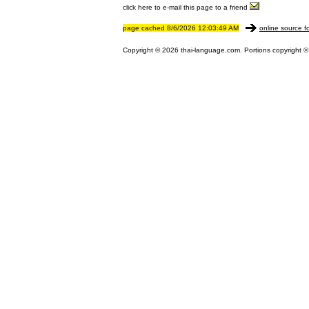
click here to e-mail this page to a friend
page cached 8/6/2026 12:03:49 AM
online source f
Copyright © 2026 thai-language.com. Portions copyright © 