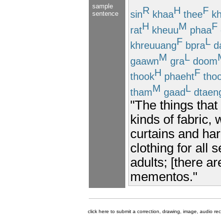
sample
R
H
F
sin
khaa
thee
kh
sentence
H
M
F
rat
kheuu
phaa
F
L
khreuuang
bpra
d
M
L
gaawn
gra
doom
H
F
thook
phaeht
tho
M
L
tham
gaad
dtaen
"The things that
kinds of fabric, 
curtains and ha
clothing for all 
adults; [there a
mementos."
click here to submit a correction, drawing, image, audio re