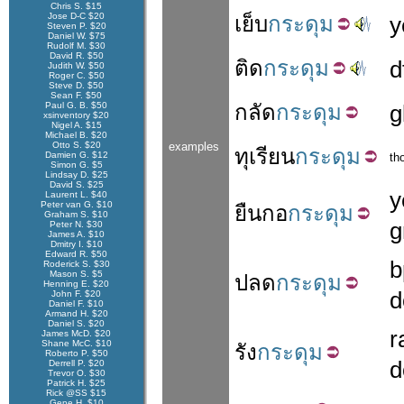
Chris S. $15
Jose D-C $20
เย็บ
กระดุม
y
Steven P. $20
Daniel W. $75
Rudolf M. $30
David R. $50
ติด
กระดุม
d
Judith W. $50
Roger C. $50
Steve D. $50
Sean F. $50
Paul G. B. $50
กลัด
กระดุม
g
xsinventory $20
Nigel A. $15
Michael B. $20
Otto S. $20
examples
ทุเรียน
กระดุม
Damien G. $12
th
Simon G. $5
Lindsay D. $25
David S. $25
y
Laurent L. $40
Peter van G. $10
ยืน
กอ
กระดุม
Graham S. $10
g
Peter N. $30
James A. $10
Dmitry I. $10
Edward R. $50
b
Roderick S. $30
Mason S. $5
ปลด
กระดุม
Henning E. $20
d
John F. $20
Daniel F. $10
Armand H. $20
Daniel S. $20
r
James McD. $20
Shane McC. $10
รัง
กระดุม
Roberto P. $50
d
Derrell P. $20
Trevor O. $30
Patrick H. $25
Rick @SS $15
Gene H. $10