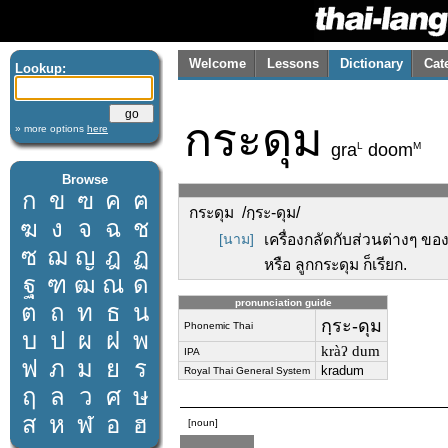
Welcome
Lessons
Dictionary
Cat
Lookup:
กระดุม
» more options
here
L
M
gra
doom
Browse
ก
ข
ฃ
ค
ฅ
กระดุม /กฺระ-ดุม/
ฆ
ง
จ
ฉ
ช
[นาม]
เครื่องกลัดกับส่วนต่างๆ ของ
ซ
ฌ
ญ
ฎ
ฏ
หรือ ลูกกระดุม ก็เรียก.
ฐ
ฑ
ฒ
ณ
ด
pronunciation guide
ต
ถ
ท
ธ
น
กฺระ-ดุม
Phonemic Thai
บ
ป
ผ
ฝ
พ
kràʔ dum
IPA
ฟ
ภ
ม
ย
ร
kradum
Royal Thai General System
ฤ
ล
ว
ศ
ษ
ส
ห
ฬ
อ
ฮ
[noun]