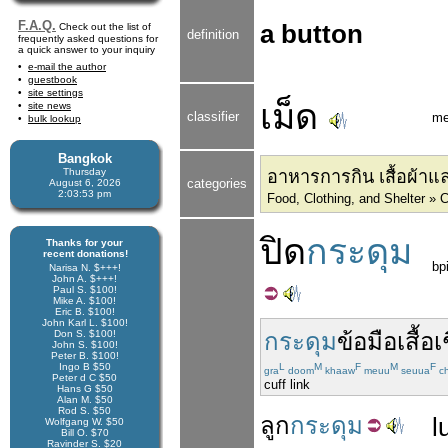
F.A.Q.
a button
Check out the list of
definition
frequently asked questions for
a quick answer to your inquiry
e-mail the author
guestbook
site settings
เม็ด
site news
classifier
me
bulk lookup
Bangkok
Thursday
อาหารการกิน เสื้อผ้าและ
categories
August 6, 2026
2:03:54 pm
Food, Clothing, and Shelter » 
ปิด
กระดุม
Thanks for your
recent donations!
bpi
Narisa N. $+++!
John A. $+++!
Paul S. $100!
Mike A. $100!
Eric B. $100!
John Karl L. $100!
Don S. $100!
กระดุม
ข้อมือ
เสื้อ
เ
John S. $100!
Peter B. $100!
Ingo B $50
L
M
F
M
F
gra
doom
khaaw
meuu
seuua
ch
Peter d C $50
cuff link
Hans G $50
Alan M. $50
Rod S. $50
ลูก
กระดุม
l
Wolfgang W. $50
Bill O. $70
Ravinder S. $20