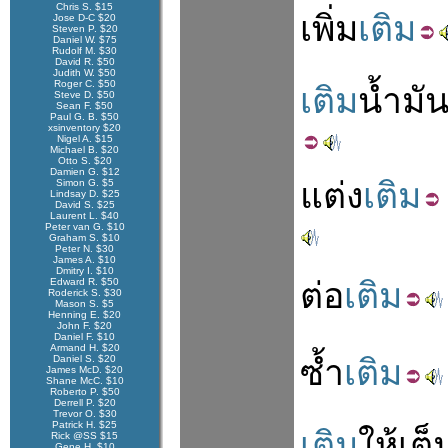
Chris S. $15
เพิ่ม
เติม
Jose D-C $20
Steven P. $20
Daniel W. $75
Rudolf M. $30
David R. $50
Judith W. $50
Roger C. $50
เติม
น้ำมั
Steve D. $50
Sean F. $50
Paul G. B. $50
xsinventory $20
Nigel A. $15
Michael B. $20
Otto S. $20
Damien G. $12
แต่ง
เติม
Simon G. $5
Lindsay D. $25
David S. $25
Laurent L. $40
Peter van G. $10
Graham S. $10
Peter N. $30
James A. $10
Dmitry I. $10
Edward R. $50
ต่อ
เติม
Roderick S. $30
Mason S. $5
Henning E. $20
John F. $20
Daniel F. $10
Armand H. $20
Daniel S. $20
ซ้ำ
เติม
James McD. $20
Shane McC. $10
Roberto P. $50
Derrell P. $20
Trevor O. $30
Patrick H. $25
เติม
ให้
เต็
Rick @SS $15
Gene H. $10