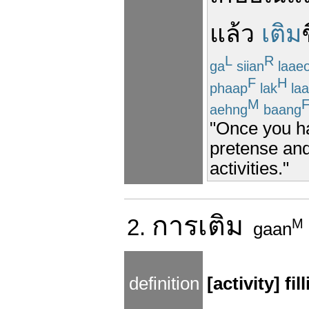
แล้ว
เติม
L
R
ga
siian
laae
F
H
phaap
lak
la
M
aehng
baang
"Once you ha
pretense and 
activities."
การ
เติม
2.
M
gaan
definition
[activity] fil