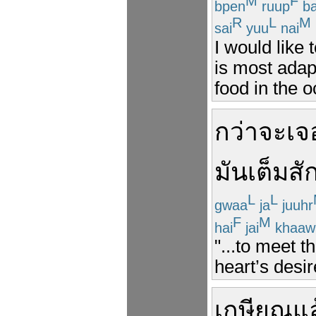
M
F
bpen
ruup
ba
R
L
M
sai
yuu
nai
I would like 
is most adapt
food in the 
กว่าจะ
เจ
มัน
เต็ม
สั
L
L
gwaa
ja
juuhr
F
M
hai
jai
khaaw
"...to meet t
heart’s desir
เกษียณแล