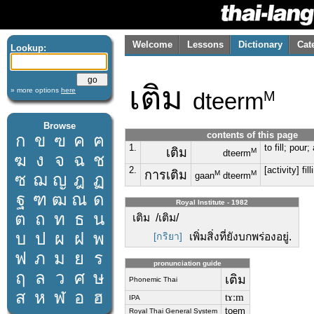
Welcome
Lessons
Dictionary
Cat
Lookup:
เติม
» more options
here
dteerm
M
Browse
contents of this page
ก
ข
ฃ
ค
ฅ
1.
to fill; pour;
เติม
M
dteerm
ฆ
ง
จ
ฉ
ช
2.
[activity] fill
การเติม
M
M
ซ
ฌ
ญ
ฎ
ฏ
gaan
dteerm
ฐ
ฑ
ฒ
ณ
ด
Royal Institute - 1982
ต
ถ
ท
ธ
น
เติม /เติม/
บ
ป
ผ
ฝ
พ
[กริยา]
เพิ่มสิ่งที่ยังบกพร่องอยู่.
ฟ
ภ
ม
ย
ร
pronunciation guide
ฤ
ล
ว
ศ
ษ
เติม
Phonemic Thai
ส
ห
ฬ
อ
ฮ
tɤːm
IPA
toem
Royal Thai General System