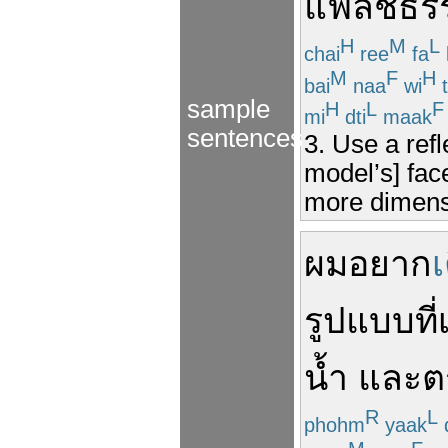
แฟล็ช
ธร
H
M
L
chai
ree
fa
M
F
H
bai
naa
wi
t
sample
H
L
F
mi
dti
maak
sentences
3. Use a ref
model’s] face
more dimensi
ผม
อยาก
เ
รูปแบบ
ที่
น้ำ
และ
ต
R
L
phohm
yaak