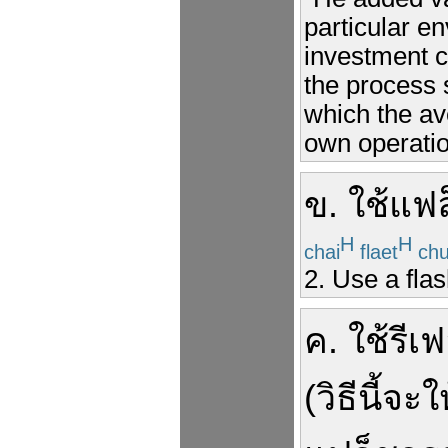
particular e
investment c
the process 
which the av
own operatio
ข
.
ใช้
แฟล
H
H
chai
flaet
chu
2. Use a flas
ค
.
ใช้
รีเฟ
(
วิธี
นี้
จะ
ใ