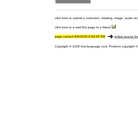
click here to submit a correction, drawing, image, audio re
click here to e-mail this page to a friend
page cached 8/6/2026 9:56:55 PM
online source fo
Copyright © 2026 thai-language.com. Portions copyright © 