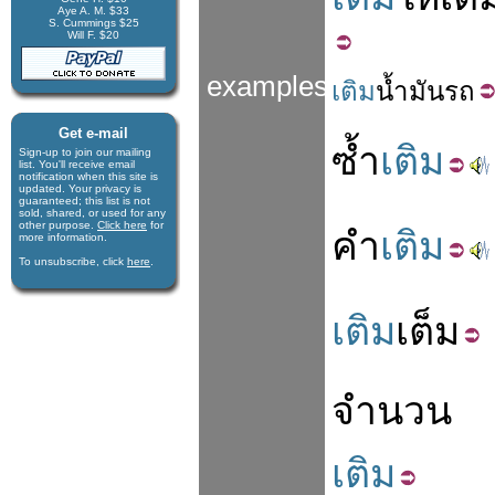
Aye A. M. $33
S. Cummings $25
Will F. $20
examples
เติม
น้ำมันรถ
Get e-mail
ซ้ำ
เติม
Sign-up to join our mail­ing
list. You'll receive e­mail
notification when this site is
updated. Your privacy is
guaran­teed; this list is not
sold, shared, or used for any
other purpose.
Click here
for
คำ
เติม
more infor­mation.
To unsubscribe, click
here
.
เติม
เต็ม
จำนวน
เติม