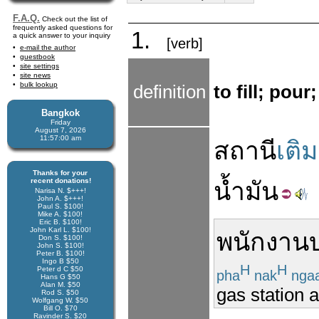
F.A.Q.
Check out the list of
frequently asked questions for
1.
a quick answer to your inquiry
[verb]
e-mail the author
guestbook
site settings
site news
bulk lookup
definition
to fill; pour;
Bangkok
Friday
August 7, 2026
11:57:00 am
สถานี
เติม
Thanks for your
recent donations!
น้ำมัน
Narisa N. $+++!
John A. $+++!
Paul S. $100!
Mike A. $100!
Eric B. $100!
John Karl L. $100!
พนักงาน
Don S. $100!
John S. $100!
Peter B. $100!
Ingo B $50
H
H
Peter d C $50
pha
nak
nga
Hans G $50
Alan M. $50
gas station 
Rod S. $50
Wolfgang W. $50
Bill O. $70
Ravinder S. $20