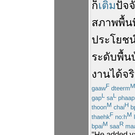
ก็
เติม
ปัจจ
สภาพ
พื้นท
ประโยชน
ระดับ
พื้น
งาน
ได้
จร
F
gaaw
dteerm
L
L
gap
sa
phaap
M
H
thoon
chai
b
F
M
thaehk
no:h
l
M
R
bpai
saa
ma
"He added va