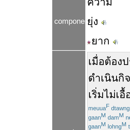
ความ
ยุ่ง
components
ยาก
เมื่อ
ต้อง
ป
ดำเนิน
กิ
เริ่ม
ไม่
เอื
F
meuua
dtawng
M
M
gaan
dam
n
M
M
gaan
lohng
t