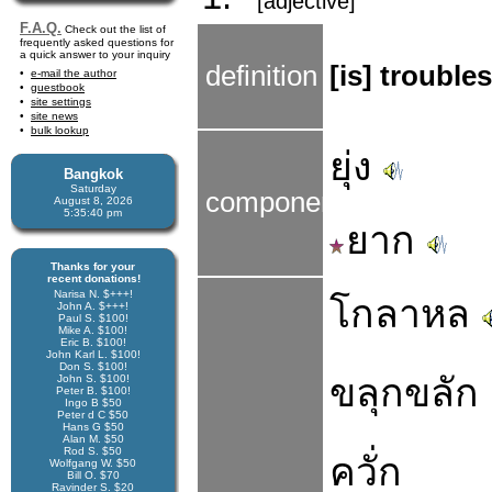
[adjective]
F.A.Q.
Check out the list of
frequently asked questions for
a quick answer to your inquiry
definition
[is] troubl
e-mail the author
guestbook
site settings
site news
bulk lookup
ยุ่ง
Bangkok
Saturday
components
August 8, 2026
5:35:40 pm
ยาก
Thanks for your
recent donations!
Narisa N. $+++!
โกลาหล
John A. $+++!
Paul S. $100!
Mike A. $100!
Eric B. $100!
John Karl L. $100!
Don S. $100!
ขลุกขลัก
John S. $100!
Peter B. $100!
Ingo B $50
Peter d C $50
Hans G $50
Alan M. $50
Rod S. $50
ควั่ก
Wolfgang W. $50
Bill O. $70
Ravinder S. $20