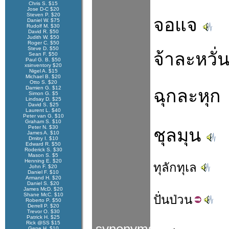
Chris S. $15
Jose D-C $20
Steven P. $20
จอแจ
Daniel W. $75
Rudolf M. $30
David R. $50
Judith W. $50
Roger C. $50
Steve D. $50
จ้าละหวั่
Sean F. $50
Paul G. B. $50
xsinventory $20
Nigel A. $15
Michael B. $20
Otto S. $20
Damien G. $12
ฉุกละหุก
Simon G. $5
Lindsay D. $25
David S. $25
Laurent L. $40
Peter van G. $10
Graham S. $10
Peter N. $30
ชุลมุน
James A. $10
Dmitry I. $10
Edward R. $50
Roderick S. $30
Mason S. $5
Henning E. $20
ทุลักทุเล
John F. $20
Daniel F. $10
Armand H. $20
Daniel S. $20
James McD. $20
Shane McC. $10
ปั่น
ป่วน
Roberto P. $50
Derrell P. $20
Trevor O. $30
Patrick H. $25
Rick @SS $15
Gene H. $10