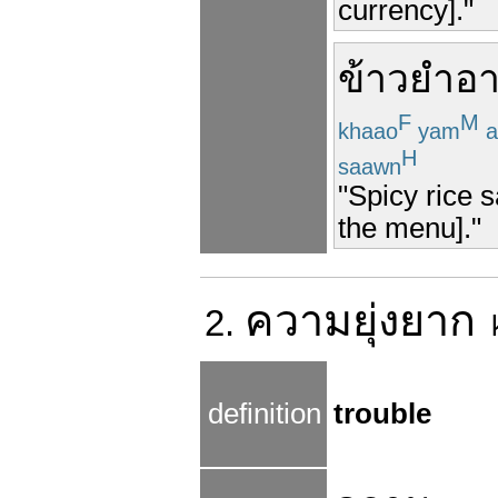
currency]."
ข้าวยำ
อ
F
M
khaao
yam
a
H
saawn
"Spicy rice 
the menu]."
ความ
ยุ่งยาก
2.
k
definition
trouble