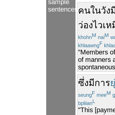
sample
คน
ใน
วัง
ม
sentences
ว่องไว
เห
M
M
khohn
nai
w
F
khlaawng
khla
"Members of 
of manners a
spontaneous 
ซึ่ง
มี
การ
ย
F
M
seung
mee
g
L
bpliian
"This [paymen