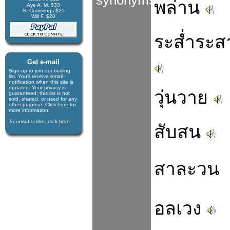
synonyms
พล่าน
Aye A. M. $33
S. Cummings $25
Will F. $20
ระส่ำระส
Get e-mail
Sign-up to join our mail­ing
list. You'll receive e­mail
notification when this site is
updated. Your privacy is
วุ่นวาย
guaran­teed; this list is not
sold, shared, or used for any
other purpose.
Click here
for
more infor­mation.
To unsubscribe, click
here
.
สับสน
สาละวน
อลเวง