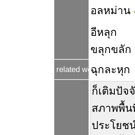
อลหม่าน
อีหลุก
ขลุกขลัก
ฉุกละหุก
related word
ก็
เติม
ปัจจ
สภาพ
พื้นท
ประโยชน