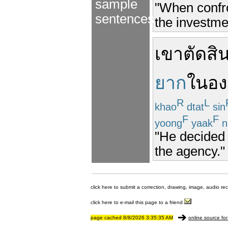
sample
"When confro
sentences
the investme
เขา
ตัดสิ
ยาก
ใน
อง
R
L
khao
dtat
sin
F
F
yoong
yaak
n
"He decided t
the agency."
click here to submit a correction, drawing, image, audio re
click here to e-mail this page to a friend
page cached 8/8/2026 3:35:35 AM
online source for