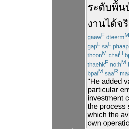
ระดับ
พื้น
งาน
ได้
จร
F
gaaw
dteerm
L
L
gap
sa
phaap
M
H
thoon
chai
b
F
M
thaehk
no:h
l
M
R
bpai
saa
ma
"He added va
particular e
investment c
the process 
which the av
own operatio