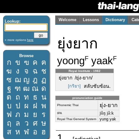
Welcome
Lessons
Dictionary
Cat
Lookup:
ยุ่งยาก
» more options
here
Browse
yoong
yaak
F
F
ก
ข
ฃ
ค
ฅ
ฆ
ง
จ
ฉ
ช
Royal Institute - 1982
ยุ่งยาก /ยุ่ง-ยาก/
ซ
ฌ
ญ
ฎ
ฏ
[กริยา]
สลับซับซ้อน.
ฐ
ฑ
ฒ
ณ
ด
ต
ถ
ท
ธ
น
pronunciation guide
บ
ป
ผ
ฝ
พ
ยุ่ง-ยาก
Phonemic Thai
ฟ
ภ
ม
ย
ร
jûŋ jâːk
IPA
yung yak
Royal Thai General System
ฤ
ล
ว
ศ
ษ
ส
ห
ฬ
อ
ฮ
1.