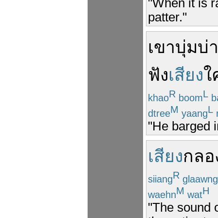
"When it is r
patter."
เขา
บุ่มบ่
ฟัง
เสียง
ใ
R
L
khao
boom
b
M
L
dtree
yaang
"He barged in
เสียง
กลอ
R
siiang
glaawng
M
H
waehn
wat
"The sound o