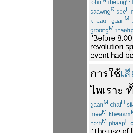
john
theung
R
L
saawng
see
L
M
khaao
gaan
M
groong
thaeh
"Before 8:00
revolution s
event had be
การ
ใช้
เส
ไพเราะ
ทั
M
H
gaan
chai
si
M
mee
khwaam
M
F
no:h
phaap
c
"The use of 