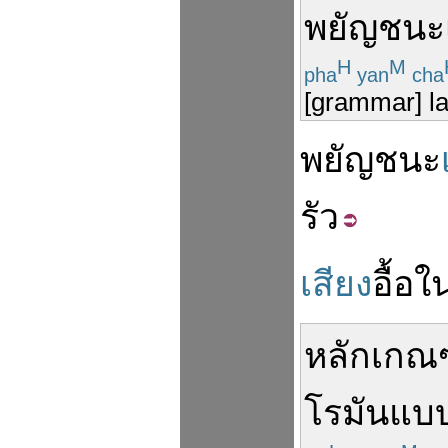
พยัญชนะ
H
M
pha
yan
cha
[grammar] la
พยัญชนะ
รัว
เสียง
อื้อ
ใ
หลักเกณ
โรมัน
แบ