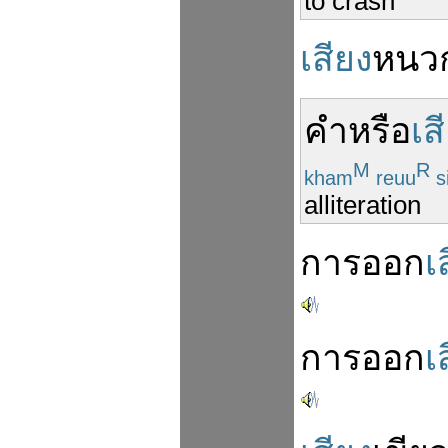
to crash
เสียง
หนว
คำ
หรือ
เส
M
R
kham
reuu
s
alliteration
การ
ออก
เ
การ
ออก
เ