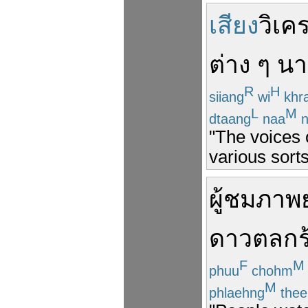
เสียง
วิเค
ต่าง ๆ น
R
H
siiang
wi
khr
L
M
dtaang
naa
n
"The voices o
various sort
ผู้
ชม
ภาพ
ดาวตลก
F
M
phuu
chohm
M
phlaehng
thee