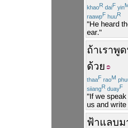
R
F
khao
dai
yin
F
R
raawp
huu
"He heard th
ear."
ถ้า
เรา
พูด
ด้วย
F
M
thaa
rao
phu
R
F
siiang
duay
"If we speak 
us and write
ฟ้าแลบ
ม