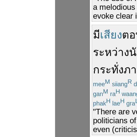
a melodious 
evoke clear 
มี
เสียง
ตอ
ระหว่าง
น
กระทั่ง
ภา
M
R
mee
siiang
d
M
H
gan
ra
waan
H
H
phak
lae
gra
"There are v
politicians o
even (critici