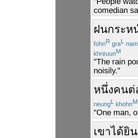
"People watc
comedian sa
ฝน
กระหน
R
L
fohn
gra
nam
M
khreuun
"The rain p
noisily."
หนึ่ง
คน
ต่
L
M
neung
khohn
"One man, o
เขา
ได้ยิน