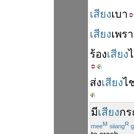
เสียง
เบา
เสียง
เพรา
ร้อง
เสียง
ส่ง
เสียง
ไ
มี
เสียง
กร
M
R
mee
siiang
g