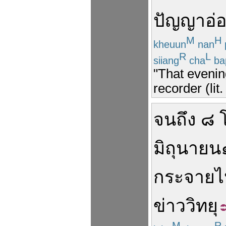
ปัญญาอ่
M
H
kheuun
nan
R
L
siiang
cha
ba
"That evenin
recorder (lit.
จนถึง
๘
มิถุนายน
กระจาย
ไ
ข่าว
วิทยุ
M
R