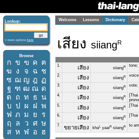
Welcome
Lessons
Dictionary
Cat
Lookup:
เสียง
» more options
here
siiang
R
Browse
ก
ข
ฃ
ค
ฅ
1.
tone;
เสียง
R
siiang
ฆ
ง
จ
ฉ
ช
2.
voice
เสียง
R
ซ
ฌ
ญ
ฎ
ฏ
siiang
3.
vote;
ฐ
ฑ
ฒ
ณ
ด
เสียง
R
siiang
ต
ถ
ท
ธ
น
4.
[Thai
เสียง
R
siiang
prono
บ
ป
ผ
ฝ
พ
5.
[Thai
เสียง
R
siiang
ฟ
ภ
ม
ย
ร
6.
[Thai
เสียง
R
siiang
ฤ
ล
ว
ศ
ษ
7.
to am
ขยายเสียง
L
R
R
kha
yaai
siiang
ส
ห
ฬ
อ
ฮ