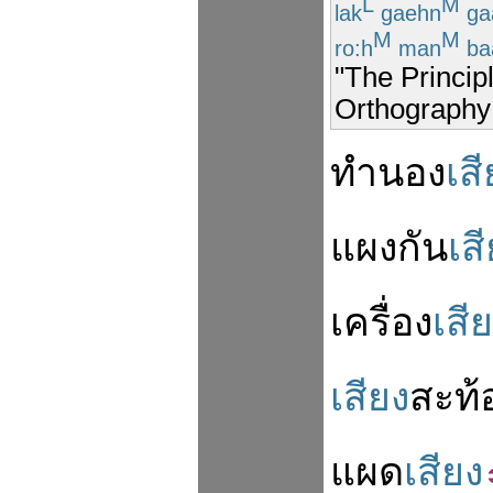
L
M
lak
gaehn
ga
M
M
ro:h
man
ba
"The Princip
Orthography
ทำนอง
เส
แผง
กัน
เส
เครื่อง
เสี
เสียง
สะท้
แผด
เสียง