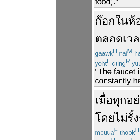
food)."
ก๊อก
ใน
ห้
ตลอดเวล
H
M
gaawk
nai
h
L
R
yoht
dting
yu
"The faucet 
constantly h
เมื่อ
ทุกอย
โดยไม่
รั้
F
H
meuua
thook
R
L