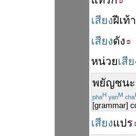
แทรก
เสียง
ฝีเท้า
เสียง
ดัง
หน่วย
เสีย
พยัญชนะ
H
M
pha
yan
cha
[grammar] c
เสียง
แปร