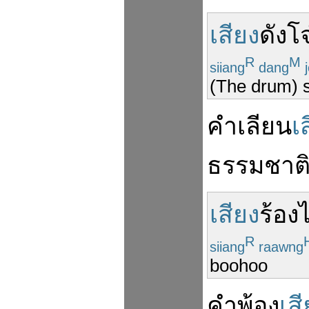
เสียง
ดัง
โจ
R
M
siiang
dang
j
(The drum) s
คำ
เลียน
เ
ธรรมชาต
เสียง
ร้องไ
R
siiang
raawng
boohoo
คำ
พ้อง
เส