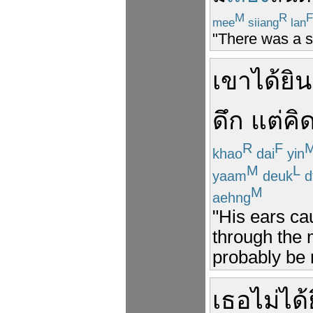
M
R
F
mee
siiang
lan
"There was a s
เขา
ได้ยิน
ดึก
แต่
คิ
R
F
khao
dai
yin
M
L
yaam
deuk
d
M
aehng
"His ears cau
through the m
probably be 
เธอ
ไม่ได้