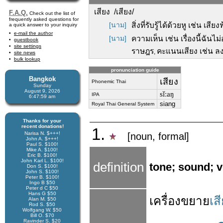
เสียง /เสียง/
F.A.Q.
Check out the list of
frequently asked questions for
[นาม]
สิ่งที่รับรู้ได้ด้วยหู เช่น เสี
a quick answer to your inquiry
e-mail the author
[นาม]
ความเห็น เช่น เรื่องนี้ฉันไม
guestbook
site settings
ราษฎร
คะแนนเสียง เช่น ลง
,
site news
bulk lookup
pronunciation guide
Bangkok
เสียง
Phonemic Thai
Sunday
August 9, 2026
sǐːaŋ
IPA
6:48:00 am
siang
Royal Thai General System
Thanks for your
recent donations!
1.
Narisa N. $+++!
[noun, formal]
John A. $+++!
Paul S. $100!
Mike A. $100!
Eric B. $100!
John Karl L. $100!
definition
tone; sound; 
Don S. $100!
John S. $100!
Peter B. $100!
Ingo B $50
Peter d C $50
Hans G $50
เครื่อง
ขยาย
เส
Alan M. $50
Rod S. $50
Wolfgang W. $50
Bill O. $70
Ravinder S. $20