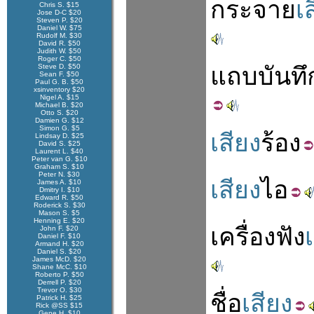
กระจาย
เ
Chris S. $15
Jose D-C $20
Steven P. $20
Daniel W. $75
Rudolf M. $30
David R. $50
Judith W. $50
Roger C. $50
Steve D. $50
แถบ
บัน
ทึ
Sean F. $50
Paul G. B. $50
xsinventory $20
Nigel A. $15
Michael B. $20
Otto S. $20
Damien G. $12
Simon G. $5
เสียง
ร้อง
Lindsay D. $25
David S. $25
Laurent L. $40
Peter van G. $10
Graham S. $10
Peter N. $30
เสียง
ไอ
James A. $10
Dmitry I. $10
Edward R. $50
Roderick S. $30
Mason S. $5
Henning E. $20
เครื่อง
ฟัง
John F. $20
Daniel F. $10
Armand H. $20
Daniel S. $20
James McD. $20
Shane McC. $10
Roberto P. $50
Derrell P. $20
Trevor O. $30
ชื่อ
เสียง
Patrick H. $25
Rick @SS $15
Gene H. $10