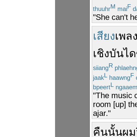
M
F
thuuhr
mai
d
"She can't he
เสียง
เพล
เชิง
บันได
R
siiang
phlaehn
L
F
jaak
haawng
L
bpeert
ngaae
"The music c
room [up] the
ajar."
คืน
นั้น
ผม