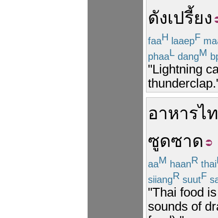
ดัง
เปรี้ยง
H
F
faa
laaep
ma
L
M
phaa
dang
bp
"Lightning c
thunderclap.
อาหารไ
ซูดซาด
M
R
aa
haan
thai
R
F
siiang
suut
sa
"Thai food i
sounds of dr