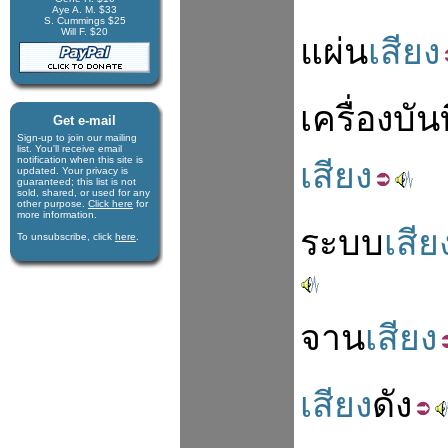
Aye A. M. $33
S. Cummings $25
Will F. $20
แผ่น
เสียง
เครื่อง
บัน
Get e-mail
Sign-up to join our mail­ing
list. You'll receive e­mail
notification when this site is
เสียง
updated. Your privacy is
guaran­teed; this list is not
sold, shared, or used for any
other purpose.
Click here
for
more infor­mation.
ระบบ
เสีย
To unsubscribe, click
here
.
จาน
เสียง
เสียง
ดัง