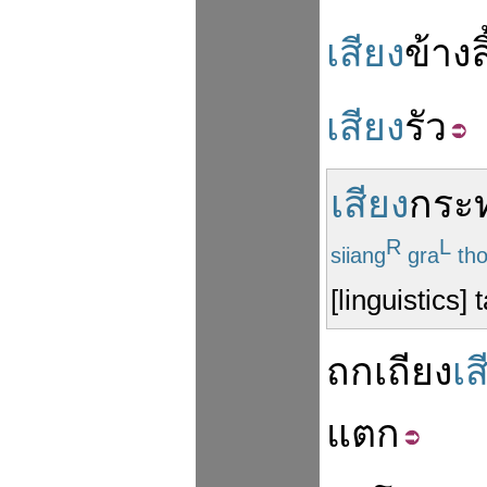
เสียง
ข้าง
ล
เสียง
รัว
เสียง
กระ
R
L
siiang
gra
th
[linguistics] 
ถกเถียง
เส
แตก