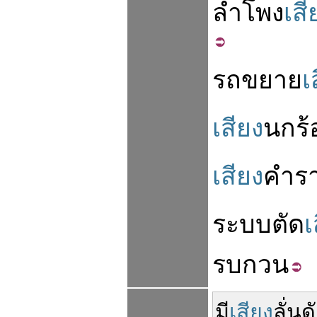
ลำโพง
เสี
รถ
ขยาย
เ
เสียง
นก
ร้
เสียง
คำร
ระบบ
ตัด
เ
รบกวน
มี
เสียง
ลั่น
ด