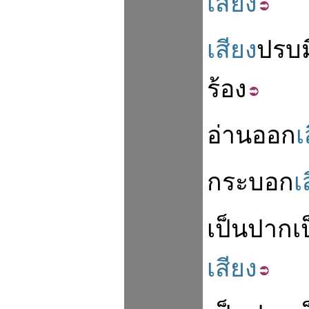
เสียง
เสียง
ปรบม
ร้อง
อ่าน
ออก
เ
กระบอก
เ
เป็น
ปาก
เ
เสียง