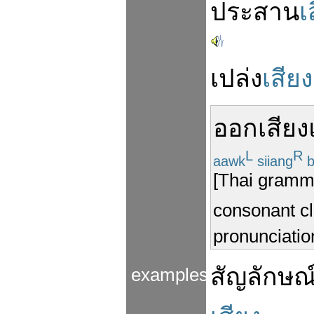
ประสาน
เ
เปล่ง
เสียง
ออกเสียง
L
R
aawk
siiang
b
[Thai grammar
consonant cl
pronunciation
สัญลักษณ
examples