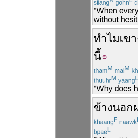
siiang
gohn
d
"When every
without hesit
ทำไม
เขา
นี้
M
M
tham
mai
kh
M
thuuhr
yaang
"Why does he
ข้างนอก
F
khaang
naawk
L
bpae