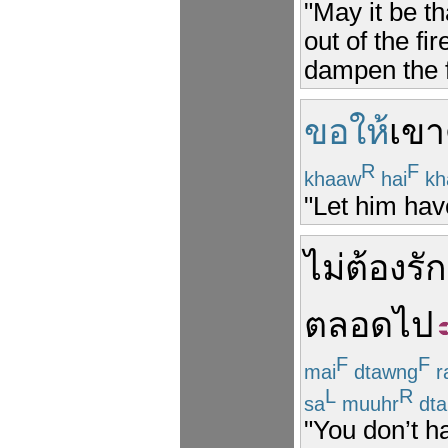
"May it be th
out of the fi
dampen the 
ขอให้
เขา
R
F
khaaw
hai
kh
"Let him have
ไม่ต้อง
รัก
ตลอดไป
F
F
mai
dtawng
r
L
R
sa
muuhr
dta
"You don’t h