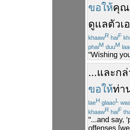
ขอให้
คุณ
ดูแล
ตัวเ
R
F
khaaw
hai
kh
M
M
phai
duu
laa
"Wishing you
...
และ
กล
ขอให้
ท่า
H
L
lae
glaao
wa
R
F
khaaw
hai
th
"...and say, 
offenses [we