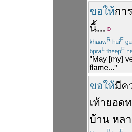
ขอให้
กา
นี้
...
R
F
khaaw
hai
ga
L
F
bpra
theep
n
"May [my] ve
flame..."
ขอให้
มีค
เท้ายอด
บ้าน
หลา
R
F