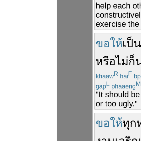
help each ot
constructivel
exercise th
ขอให้
เป็น
หรือไม่
ก็
น
R
F
khaaw
hai
bp
L
M
gap
phaaeng
"It should b
or too ugly."
ขอให้
ทุก