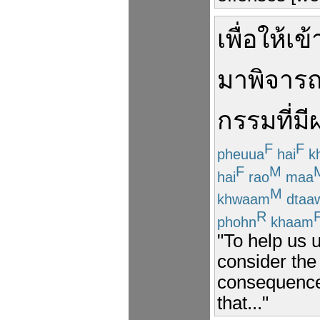
เพื่อ
ให้
เข้
มา
พิจาร
กรรม
ที่มี
F
F
pheuua
hai
k
F
M
hai
rao
maa
M
khwaam
dtaa
R
phohn
khaam
"To help us 
consider the
consequences
that..."