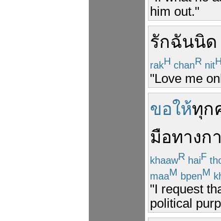
him out."
รัก
ฉัน
นิด
H
R
rak
chan
nit
"Love me only
ขอให้
ทุก
มือ
ทางกา
R
F
khaaw
hai
th
M
M
maa
bpen
k
"I request t
political pur