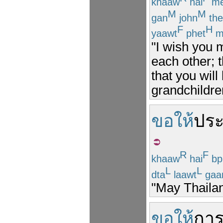
khaaw
hai
m
M
M
gan
john
the
F
H
yaawt
phet
m
"I wish you 
each other; t
that you will
grandchildre
ขอให้
ปร
R
F
khaaw
hai
bp
L
L
dta
laawt
gaa
"May Thailand
ขอให้
การ