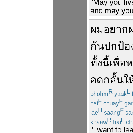
"May you liv
and may your 
ผม
อยาก
กัน
ปกป้อ
ทั้งนี้
เพื่อ
ห
อดกลั้น
ให
R
L
phohm
yaak
F
F
hai
chuay
ga
H
F
lae
saang
sa
R
F
khaaw
hai
ch
"I want to le