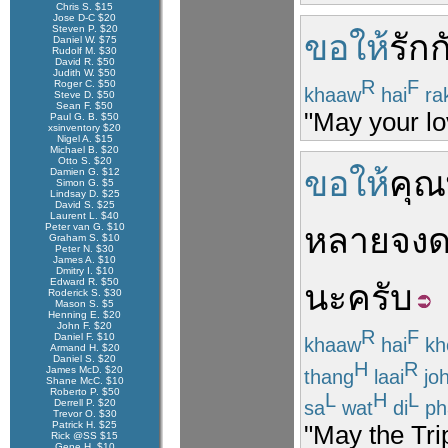
Chris S. $15
Jose D-C $20
Steven P. $20
ขอให้
รัก
ก
Daniel W. $75
Rudolf M. $30
David R. $50
Judith W. $50
R
F
Roger C. $50
khaaw
hai
ra
Steve D. $50
Sean F. $50
"May your lov
Paul G. B. $50
xsinventory $20
Nigel A. $15
Michael B. $20
Otto S. $20
ขอให้
คุณ
Damien G. $12
Simon G. $5
Lindsay D. $25
David S. $25
Laurent L. $40
Peter van G. $10
หลาย
จง
ด
Graham S. $10
Peter N. $30
James A. $10
Dmitry I. $10
Edward R. $50
นะ
ครับ
Roderick S. $30
Mason S. $5
Henning E. $20
John F. $20
R
F
Daniel F. $10
khaaw
hai
kh
Armand H. $20
Daniel S. $20
H
R
James McD. $20
thang
laai
jo
Shane McC. $10
Roberto P. $50
L
H
L
sa
wat
di
ph
Derrell P. $20
Trevor O. $30
Patrick H. $25
"May the Tri
Rick @SS $15
Gene H. $10