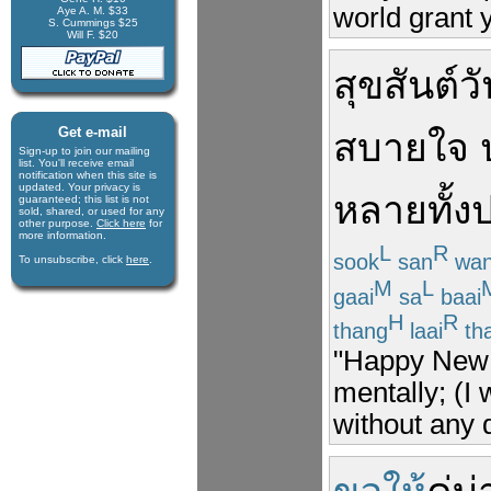
world grant 
Aye A. M. $33
S. Cummings $25
Will F. $20
สุขสันต์
ว
Get e-mail
สบายใจ
Sign-up to join our mail­ing
list. You'll receive e­mail
notification when this site is
updated. Your privacy is
หลาย
ทั้ง
guaran­teed; this list is not
sold, shared, or used for any
other purpose.
Click here
for
more infor­mation.
L
R
sook
san
wa
To unsubscribe, click
here
.
M
L
gaai
sa
baai
H
R
thang
laai
th
"Happy New Y
mentally; (I 
without any 