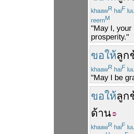
R
F
khaaw
hai
lu
M
reern
"May I, your
prosperity."
ขอให้
ลูก
R
F
khaaw
hai
lu
"May I be gra
ขอให้
ลูก
ด้าน
R
F
khaaw
hai
lu