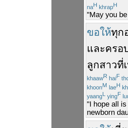
H
H
na
khrap
"May you be
ขอให้
ทุก
และ
ครอบ
ลูกสาว
ที่
เ
R
F
khaaw
hai
th
M
H
khoon
lae
kh
L
F
yaang
ying
lu
"I hope all i
newborn dau