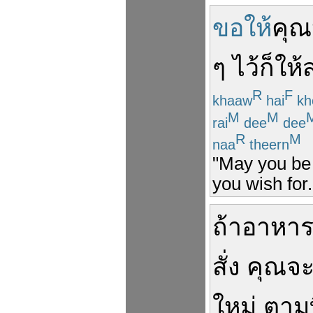
ขอให้
คุณ
ๆ
ไว้
ก็
ให้
R
F
khaaw
hai
kh
M
M
rai
dee
dee
R
M
naa
theern
"May you be 
you wish for.
ถ้า
อาหา
สั่ง
คุณ
จ
ใหม่
ตามท