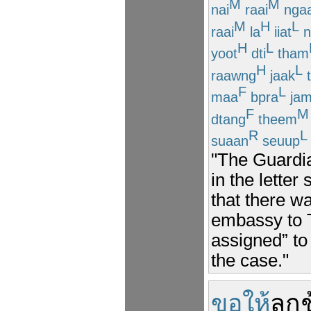
M
M
nai
raai
nga
M
H
L
raai
la
iiat
n
H
L
yoot
dti
tham
H
L
raawng
jaak
F
L
maa
bpra
ja
F
M
dtang
theem
R
L
suaan
seuup
"The Guardia
in the letter
that there w
embassy to T
assigned” to
the case."
ขอให้
ลูก