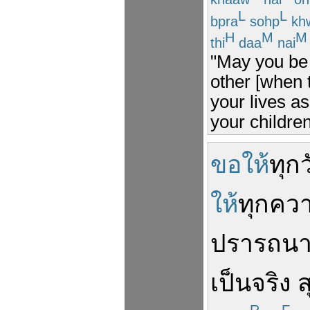
L
L
bpra
sohp
kh
H
M
M
thi
daa
nai
"May you be 
other [when 
your lives a
your children
ขอให้
ทุก
ให้
ทุก
ควา
ปรารถน
เป็น
จริง
ส