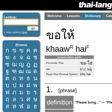
Welcome
Lessons
Dictionary
Cat
Lookup:
ขอให้
» more options
here
Browse
khaaw
hai
R
F
ก
ข
ฃ
ค
ฅ
ฆ
ง
จ
ฉ
ช
pronunciation guide
ขอ-ไฮ่
ซ
ฌ
ญ
ฎ
ฏ
Phonemic Thai
kʰɔ̌ː hâj
ฐ
ฑ
ฒ
ณ
ด
IPA
kho hai
Royal Thai General System
ต
ถ
ท
ธ
น
บ
ป
ผ
ฝ
พ
1.
[phrase]
ฟ
ภ
ม
ย
ร
ฤ
ล
ว
ศ
ษ
definition
"Please bring..." — "Pl
ส
ห
ฬ
อ
ฮ