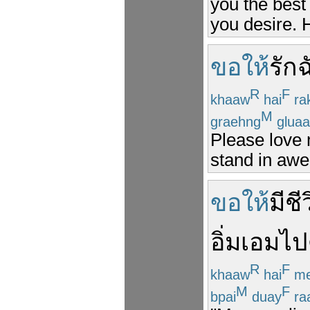
you the best 
you desire.
ขอให้
รัก
ฉ
R
F
khaaw
hai
ra
M
graehng
gluaa
Please love 
stand in awe
ขอให้
มี
ชี
อิ่มเอม
ไป
R
F
khaaw
hai
m
M
F
bpai
duay
ra