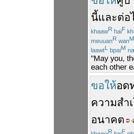
ขอให้
คู่
นี้
และ
ต่อ
R
F
khaaw
hai
kh
R
meuuan
wan
L
M
laawt
bpai
n
"May you, th
each other e
ขอให้
อด
ความสำเ
อนาคต
R
F
khaaw
hai
oh