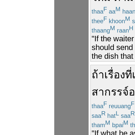
F
M
thaa
aa
haa
F
M
thee
khoon
s
M
H
thaang
raan
"If the waite
should send 
the dish that
ถ้า
เรื่อง
ที่
สากรรจ์
อ
F
F
thaa
reuuang
R
L
R
saa
hat
saa
M
M
tham
bpai
t
"If what he a