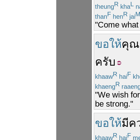
R
L
theung
kha
n
F
R
than
hen
jai
"Come what m
ขอให้
คุณ
ครับ
R
F
khaaw
hai
kh
R
khaeng
raaen
"We wish for
be strong."
ขอให้
มีค
R
F
khaaw
hai
m