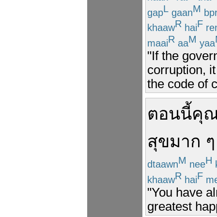
L
M
gap
gaan
bp
R
F
khaaw
hai
re
R
M
maai
aa
yaa
"If the gove
corruption, 
the code of c
ตอนนี้
คุ
สุข
มาก ๆ
M
H
dtaawn
nee
R
F
khaaw
hai
m
"You have al
greatest hap