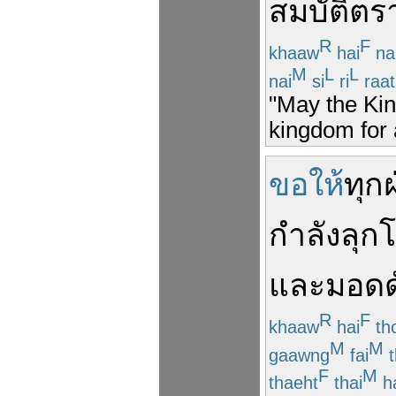
สมบัติ
ตร
R
F
khaaw
hai
na
M
L
L
nai
si
ri
raat
"May the Kin
kingdom for 
ขอให้
ทุก
กำลัง
ลุก
และ
มอด
R
F
khaaw
hai
th
M
M
gaawng
fai
t
F
M
thaeht
thai
h