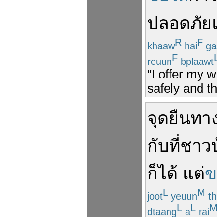
ปลอดภัย
R
F
khaaw
hai
ga
F
reuun
bplaawt
"I offer my 
safely and th
จุดยืน
ทาง
กับ
ที่
ชาวบ
ก็ได้
แต่
ข
L
M
joot
yeuun
th
L
L
dtaang
a
rai