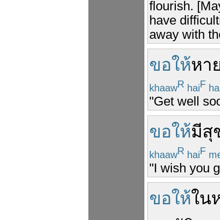
flourish. [M
have difficul
away with th
ขอให้
หา
R
F
khaaw
hai
ha
"Get well so
ขอให้
มี
ส
R
F
khaaw
hai
m
"I wish you 
ขอให้
ใน