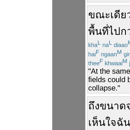
ขณะเดียว
พื้นที่
ไป
กว
L
L
kha
na
diaao
F
M
hai
ngaan
gi
F
M
thee
khwaai
"At the same
fields could 
collapse."
ถึงขนาดจ
เห็นใจ
ฉั