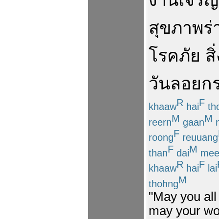
งาน
เจริญ
สุขภาพ
ร
โรคภัย
สิ
วัน
ลอยก
R
F
khaaw
hai
th
M
M
reern
gaan
n
F
roong
reuuang
F
M
than
dai
me
R
F
khaaw
hai
lai
M
thohng
"May you all
may your wo