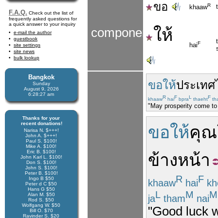
ขอ
R
khaaw
F.A.Q.
Check out the list of
frequently asked questions for
a quick answer to your inquiry
ให้
components
e-mail the author
guestbook
F
hai
site settings
site news
bulk lookup
Bangkok
ขอให้
ประเทศ
Sunday
August 9, 2026
6:28:28 am
R
F
L
F
khaaw
hai
bpra
thaeht
tha
"May prosperity come to 
Thanks for your
recent donations!
ขอให้
คุณ
Narisa N. $+++!
John A. $+++!
Paul S. $100!
Mike A. $100!
Eric B. $100!
ข้างหน้า
John Karl L. $100!
Don S. $100!
John S. $100!
Peter B. $100!
R
F
Ingo B $50
khaaw
hai
kh
Peter d C $50
Hans G $50
L
M
M
Alan M. $50
ja
tham
nai
Rod S. $50
Wolfgang W. $50
"Good luck wi
Bill O. $70
Ravinder S. $20