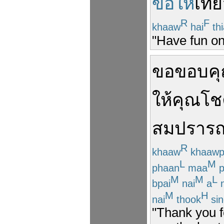
ขอให้
เที่
R
F
khaaw
hai
th
"Have fun on 
ขอ
ขอบค
ให้คุณ
โช
สมปราร
R
khaaw
khaaw
L
M
phaan
maa
p
M
M
L
bpai
nai
a
n
M
H
nai
thook
sin
"Thank you fo