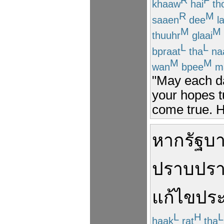
R
F
khaaw
hai
th
R
M
saaen
dee
l
M
M
thuuhr
glaai
L
L
bpraat
tha
na
M
M
wan
bpee
m
"May each da
your hopes t
come true. 
หาก
รัฐบ
ปราบปร
แก้ไข
ปร
L
H
L
haak
rat
tha