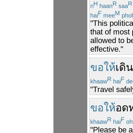
H
R
R
ri
haan
saa
F
M
hai
mee
pho
"This politica
that of most 
allowed to be
effective."
ขอให้
เดิ
R
F
khaaw
hai
de
"Travel safel
ขอให้
อด
R
F
khaaw
hai
oh
"Please be a 