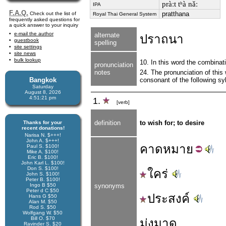
pràːt tʰà nǎː
IPA
F.A.Q.
pratthana
Check out the list of
Royal Thai General System
frequently asked questions for
a quick answer to your inquiry
e-mail the author
alternate
ปราถนา
guestbook
spelling
site settings
site news
bulk lookup
10. In this word the combina
pronunciation
notes
24. The pronunciation of this 
Bangkok
consonant of the following syl
Saturday
August 8, 2026
4:51:22 pm
1.
[verb]
definition
to wish for; to desire
Thanks for your
recent donations!
Narisa N. $+++!
John A. $+++!
คาด
หมาย
Paul S. $100!
Mike A. $100!
Eric B. $100!
John Karl L. $100!
Don S. $100!
ใคร่
John S. $100!
Peter B. $100!
Ingo B $50
synonyms
Peter d C $50
ประสงค์
Hans G $50
Alan M. $50
Rod S. $50
Wolfgang W. $50
Bill O. $70
มุ่งมาด
Ravinder S. $20