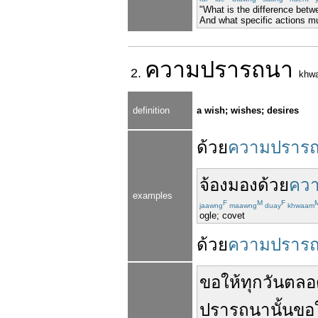
"What is the difference betw
And what specific actions mu
ความ
ปรารถนา
2.
khw
definition
a wish; wishes; desires
ด้วย
ความปราร
จ้อง
มอง
ด้วย
คว
examples
F
M
F
jaawng
maawng
duay
khwaam
ogle; covet
ด้วย
ความปราร
ขอให้
ทุกวัน
ตลอ
ปรารถนา
นั้น
ขอใ