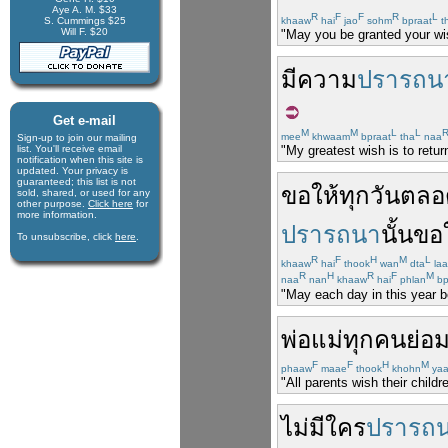
Aye A. M. $33
R
F
F
R
L
S. Cummings $25
khaaw
hai
jao
sohm
bpraat
t
Will F. $20
"May you be granted your wi
มี
ความ
ปรารถน
Get e-mail
M
M
L
L
mee
khwaam
bpraat
tha
naa
Sign-up to join our mail­ing
list. You'll receive e­mail
"My greatest wish is to retur
notification when this site is
updated. Your privacy is
guaran­teed; this list is not
ขอให้
ทุกวัน
ตลอ
sold, shared, or used for any
other purpose.
Click here
for
more infor­mation.
ปรารถนา
นั้น
ขอใ
To unsubscribe, click
here
.
R
F
H
M
L
khaaw
hai
thook
wan
dta
laa
R
H
R
F
M
naa
nan
khaaw
hai
phlan
bp
"May each day in this year 
พ่อแม่
ทุกคน
ย่อ
F
F
H
M
phaaw
maae
thook
khohn
ya
"All parents wish their child
ไม่
มี
ใคร
ปรารถ