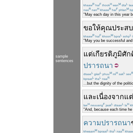
R
F
H
M
L
khaaw
hai
thook
wan
dta
laa
R
H
R
F
M
naa
nan
khaaw
hai
phlan
bp
"May each day in this year 
ขอให้
คุณ
ประสบ
R
F
M
L
L
khaaw
hai
khoon
bpra
sohp
"May you be successful and a
แต่
เกียรติภูมิ
ศักด
sample
sentences
ปรารถนา
L
L
M
H
L
dtaae
giiat
phuu
mi
sak
see
L
L
R
bpraat
tha
naa
...but the dignity of the po
และ
เนื่องจาก
แต
H
F
L
L
H
lae
neuuang
jaak
dtaae
la
kh
"And, because each time he fe
ความปรารถนา
M
L
L
R
khwaam
bpraat
tha
naa
khaa