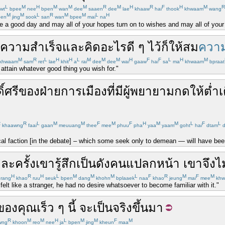
L
M
H
M
M
M
R
M
H
R
F
H
M
R
wt
bpee
nee
bpen
wan
dee
saaen
dee
lae
khaaw
hai
thook
khwaam
wang
M
M
L
R
M
M
L
H
en
jing
sook
san
wan
bpee
mai
na
be a good day and may all of your hopes turn on to wishes and may all of yo
ความสำเร็จ
และ
คิด
อะไร
ดี ๆ
ไว้
ก็
ให้
สม
ควา
M
R
L
H
H
L
M
M
M
H
F
F
L
H
M
khwaam
sam
ret
lae
khit
a
rai
dee
dee
wai
gaaw
hai
sa
ma
khwaam
bpraat
ttain whatever good thing you wish for."
ิ์ศรี
ของ
ฝ่าย
การเมือง
ที่มี
ผู้
พยายาม
กด
ให้
ต่ำ
เ
R
R
L
M
M
F
M
F
H
M
M
L
F
L
khaawng
faai
gaan
meuuang
thee
mee
phuu
pha
yaa
yaam
goht
hai
dtam
d
litical faction [in the debate] – which some seek only to demean — will have b
่ละ
ครั้ง
เขา
รู้สึก
เป็น
ดัง
คนแปลกหน้า
เขา
จึง
ไม
H
R
H
L
M
M
M
L
F
R
M
F
M
rang
khao
ruu
seuk
bpen
dang
khohn
bplaaek
naa
khao
jeung
mai
mee
khw
lt like a stranger, he had no desire whatsoever to become familiar with it."
ของคุณ
เร็ว ๆ นี้
จะ
เป็น
จริง
ขึ้นมา
R
M
M
H
L
M
M
F
M
wng
khoon
reo
nee
ja
bpen
jing
kheun
maa