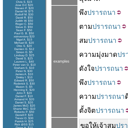
Chris S. $15
Jose D-C $20
Steven P. $20
พึง
ปรารถนา
Daniel W. $75
Rudolf M. $30
David R. $50
Judith W. $50
Roger C. $50
ตาม
ปรารถนา
Steve D. $50
Sean F. $50
Paul G. B. $50
xsinventory $20
สม
ปรารถนา
Nigel A. $15
Michael B. $20
Otto S. $20
Damien G. $12
Simon G. $5
ความ
มุ่งมาด
ปร
Lindsay D. $25
David S. $25
examples
Laurent L. $40
Peter van G. $10
ดัง
ใจ
ปรารถนา
Graham S. $10
Peter N. $30
James A. $10
Dmitry I. $10
พึง
ปรารถนา
Edward R. $50
Roderick S. $30
Mason S. $5
Henning E. $20
John F. $20
ความ
ปรารถนา
ด
Daniel F. $10
Armand H. $20
Daniel S. $20
James McD. $20
ตั้งจิต
ปรารถนา
Shane McC. $10
Roberto P. $50
Derrell P. $20
Trevor O. $30
Patrick H. $25
ขอ
ให้
เจ้า
สม
ปร
Rick @SS $15
Gene H. $10