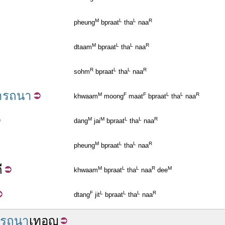
M
L
L
R
pheung
bpraat
tha
naa
M
L
L
R
dtaam
bpraat
tha
naa
R
L
L
R
sohm
bpraat
tha
naa
ารถนา
M
F
F
L
L
R
khwaam
moong
maat
bpraat
tha
naa
M
M
L
L
R
dang
jai
bpraat
tha
naa
M
L
L
R
pheung
bpraat
tha
naa
ี
M
L
L
R
M
khwaam
bpraat
tha
naa
dee
F
L
L
L
R
dtang
jit
bpraat
tha
naa
ารถนา
เทอญ