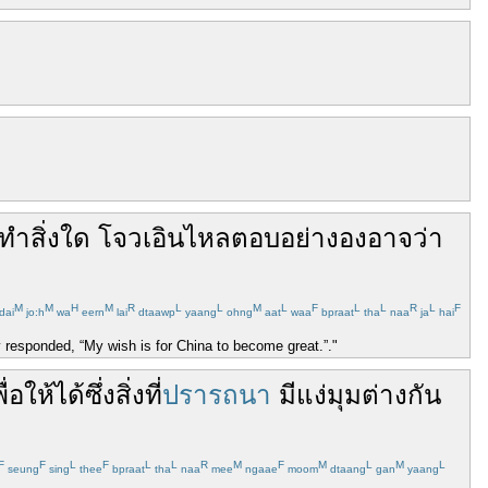
ทำ
สิ่งใด
โจวเอินไหล
ตอบ
อย่าง
องอาจ
ว่า
M
M
H
M
R
L
L
M
L
F
L
L
R
L
F
dai
jo:h
wa
eern
lai
dtaawp
yaang
ohng
aat
waa
bpraat
tha
naa
ja
hai
responded, “My wish is for China to become great.”."
ื่อ
ให้ได้
ซึ่ง
สิ่งที่
ปรารถนา
มี
แง่มุม
ต่างกัน
F
F
L
F
L
L
R
M
F
M
L
M
L
seung
sing
thee
bpraat
tha
naa
mee
ngaae
moom
dtaang
gan
yaang