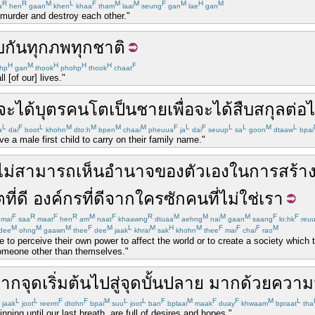
R
R
M
L
F
M
M
F
M
H
M
a
hen
gaan
khen
khaa
tham
laai
seung
gan
lae
gan
murder and destroy each other."
บกัน
ทุก
ภพ
ทุก
ชาติ
H
M
H
H
H
F
hp
gan
thook
phohp
thook
chaat
 [of our] lives."
จะ
ได้
บุตร
คนโต
เป็น
ชาย
เพื่อ
จะ
ได้
สืบสกุล
ต่อ
L
F
L
M
M
M
M
F
L
F
L
L
M
L
a
dai
boot
khohn
dto:h
bpen
chaai
pheuua
ja
dai
seuup
sa
goon
dtaaw
bpai
e a male first child to carry on their family name."
ไม่สามารถ
เห็น
อำนาจ
ของตัวเอง
ใน
การ
สร้า
ต
ที่ดี
องค์กร
ที่ดี
จาก
ใครซักคน
ที่
ไม่ใช่
เรา
F
R
F
R
M
F
R
M
M
M
M
F
F
mai
saa
maat
hen
am
naat
khaawng
dtuaa
aehng
nai
gaan
saang
lo:hk
reu
M
M
M
F
M
L
M
H
M
F
F
F
M
dee
ohng
gaawn
thee
dee
jaak
khrai
sak
khohn
thee
mai
chai
rao
 to perceive their own power to affect the world or to create a society which the
omeone other than themselves."
จาก
จุดเริ่มต้น
ไปสู่
จุด
บั้นปลาย
มากด้วย
ความ
L
L
F
F
M
L
L
F
M
F
F
M
L
jaak
joot
reerm
dtohn
bpai
suu
joot
ban
bplaai
maak
duay
khwaam
bpraat
tha
nning until our last breath, are full of desires and hopes."