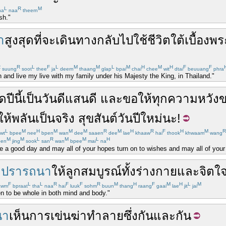
L
R
M
ha
naa
theern
sh."
า
สูงสุด
ที่จะ
เดินทาง
กลับไป
ใช้ชีวิต
ใต้
เบื้อง
พร
R
R
L
F
L
M
M
L
M
H
M
H
F
F
suung
soot
thee
ja
deern
thaang
glap
bpai
chai
chee
wit
dtai
beuuang
phra
n and live my live with my family under his Majesty the King, in Thailand."
ด
ปีนี้
เป็น
วัน
ดี
แสน
ดี
และ
ขอให้
ทุก
ความหวัง
ข
ห้
พลัน
เป็น
จริง
สุขสันต์วันปีใหม่
นะ
!
L
M
H
M
M
M
R
M
H
R
F
H
M
R
wt
bpee
nee
bpen
wan
dee
saaen
dee
lae
khaaw
hai
thook
khwaam
wang
M
M
L
R
M
M
L
H
en
jing
sook
san
wan
bpee
mai
na
be a good day and may all of your hopes turn on to wishes and may all of yo
ม
ปรารถนา
ให้
ลูก
สมบูรณ์
ทั้ง
ร่างกาย
และ
จิตใ
F
L
L
R
F
F
R
M
H
F
M
H
L
M
awm
bpraat
tha
naa
hai
luuk
sohm
buun
thang
raang
gaai
lae
jit
jai
ren to be whole in both mind and body."
นา
เห็น
การเข่นฆ่า
ทำลาย
ซึ่งกันและกัน