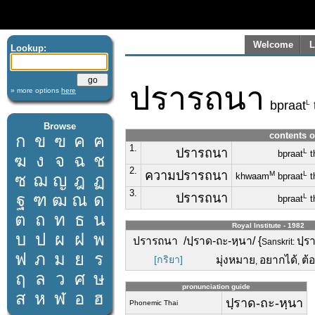
Welcome
L
Lookup:
ปรารถนา
» more options
here
L
bpraat
Browse
contents o
ก
ข
ฃ
ค
ฅ
1.
ปรารถนา
L
bpraat
t
ฆ
ง
จ
ฉ
ช
2.
ความปรารถนา
M
L
ซ
ฌ
ญ
ฎ
ฏ
khwaam
bpraat
t
3.
ฐ
ฑ
ฒ
ณ
ด
ปรารถนา
L
bpraat
t
ต
ถ
ท
ธ
น
Royal Institute - 1982
บ
ป
ผ
ฝ
พ
ปรารถนา /ปฺราด-ถะ-หฺนา/ {
ปฺร
Sanskrit:
ฟ
ภ
ม
ย
ร
[กริยา]
มุ่งหมาย
อยากได้
ต้
,
,
ฤ
ล
ว
ศ
ษ
pronunciation guide
ส
ห
ฬ
อ
ฮ
ปฺราด-ถะ-หฺนา
Phonemic Thai