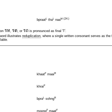
(24.)
L
L
M
bpraat
tha
naa
รท
รต
รถ
tion
,
, or
is pronounced as final 'T'.
word illustrates
reduplication
, where a single written consonant serves as the f
lable.
F
R
khaat
maai
F
khrai
L
R
bpra
sohng
F
F
moong
maat