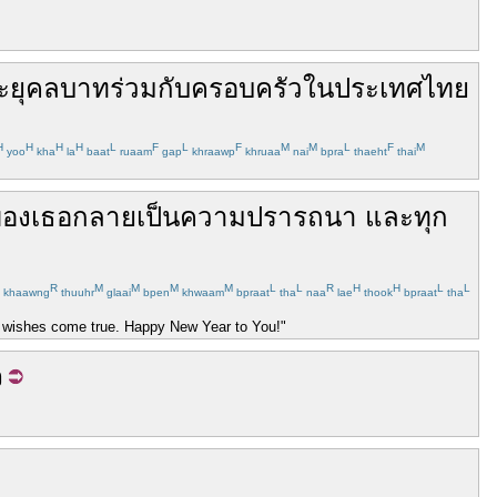
ะยุคลบาท
ร่วม
กับ
ครอบครัว
ใน
ประเทศ
ไทย
H
H
H
H
L
F
L
F
M
M
L
F
M
yoo
kha
la
baat
ruaam
gap
khraawp
khruaa
nai
bpra
thaeht
thai
อง
เธอ
กลายเป็น
ความปรารถนา
และ
ทุก
R
M
M
M
M
L
L
R
H
H
L
L
khaawng
thuuhr
glaai
bpen
khwaam
bpraat
tha
naa
lae
thook
bpraat
tha
ur wishes come true. Happy New Year to You!"
จ