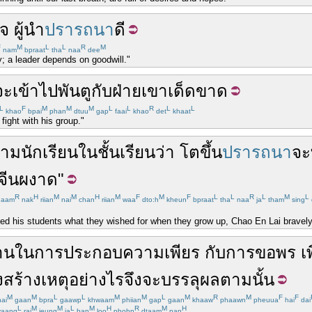
จ
ผู้นำ
ปรารถนา
ดี
F
M
L
L
R
M
nam
bpraat
tha
naa
dee
; a leader depends on goodwill."
จะ
เข้าไป
พันตู
กับ
ฝ่าย
เขา
เด็ดขาด
L
F
M
M
M
L
L
R
L
L
khao
bpai
phan
dtuu
gap
faai
khao
det
khaat
 fight with his group."
าม
นักเรียน
ใน
ชั้น
เรียน
ว่า
โตขึ้น
ปรารถนา
จะ
จีน
ผงาด
"
R
H
M
M
H
M
F
M
F
L
L
R
L
M
L
haam
nak
riian
nai
chan
riian
waa
dto:h
kheun
bpraat
tha
naa
ja
tham
sing
ed his students what they wished for when they grow up, Chao En Lai bravely 
ฐาน
ใน
การประกอบ
ความเพียร
กับ
การ
ขอ
พร
เพ
ง
สร้าง
เหตุ
อย่างไร
จึง
จะ
บรรลุผล
ตามนั้น
M
M
L
L
M
M
L
M
R
M
F
F
ai
gaan
bpra
gaawp
khwaam
phiian
gap
gaan
khaaw
phaawn
pheuua
hai
dai
L
M
M
L
M
H
R
M
H
aang
rai
jeung
ja
ban
loo
phohn
dtaam
nan