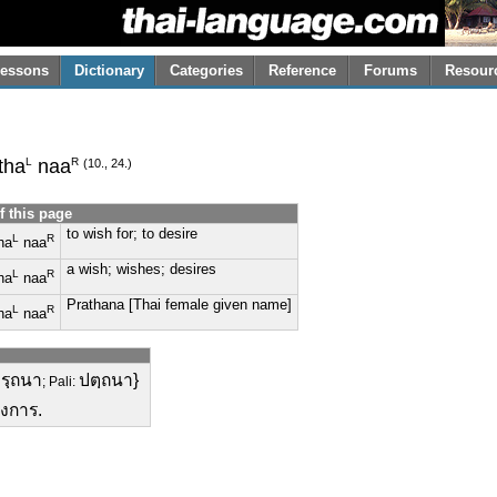
essons
Dictionary
Categories
Reference
Forums
Resour
L
R
tha
naa
(10., 24.)
f this page
to wish for; to desire
L
R
ha
naa
a wish; wishes; desires
L
R
ha
naa
Prathana [Thai female given name]
L
R
ha
naa
ารฺถนา
ปตฺถนา}
; Pali:
องการ.