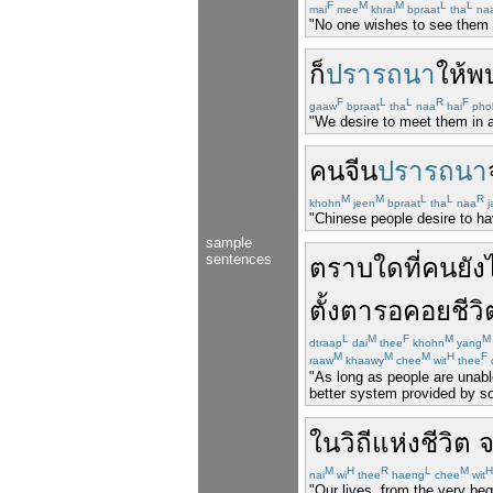
F
M
M
L
L
mai
mee
khrai
bpraat
tha
na
"No one wishes to see them 
ก็
ปรารถนา
ให้
พ
F
L
L
R
F
gaaw
bpraat
tha
naa
hai
pho
"We desire to meet them in all
คน
จีน
ปรารถนา
M
M
L
L
R
khohn
jeen
bpraat
tha
naa
j
"Chinese people desire to hav
sample
sentences
ตราบใดที่
คน
ยัง
ตั้งตา
รอคอย
ชีวิ
L
M
F
M
M
dtraap
dai
thee
khohn
yang
M
M
M
H
F
raaw
khaawy
chee
wit
thee
"As long as people are unable
better system provided by s
ใน
วิถีแห่งชีวิต
M
H
R
L
M
H
nai
wi
thee
haeng
chee
wit
"Our lives, from the very begi