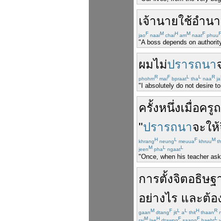
เจ้านาย
ใช้
อำนา
F
M
H
M
F
jao
naai
chai
am
naat
phuu
"A boss depends on authority
ผม
ไม่
ปรารถนา
R
F
L
L
R
phohm
mai
bpraat
tha
naa
ja
"I absolutely do not desire to
ครั้งหนึ่ง
เมื่อ
ครู
ถ
"
ปรารถนา
จะ
ให้
H
L
F
M
khrang
neung
meuua
khruu
t
M
L
L
jeen
pha
ngaat
"Once, when his teacher ask
การ
ตั้งจิตอธิษ
อย่างไร
และ
ต้อ
M
F
L
L
H
R
gaan
dtang
jit
a
thit
thaan
n
M
H
F
F
L
rai
lae
dtawng
saang
haeht
y