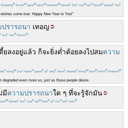
R
M
M
M
M
L
L
R
H
H
L
L
khaawng
thuuhr
glaai
bpen
khwaam
bpraat
tha
naa
lae
thook
bpraat
tha
ur wishes come true. Happy New Year to You!"
มปรารถนา
เทอญ
L
L
R
M
tha
naa
theern
ตี้ย
ลง
อยู่แล้ว
ก็
จะ
ยิ่ง
ต่ำต้อย
ลงไป
สม
ความ
F
M
L
H
F
L
F
L
F
M
M
R
M
tiia
lohng
yuu
laaeo
gaaw
ja
ying
dtam
dtaawy
lohng
bpai
sohm
khwaam
een degraded even more so, just as those people desire.
่มี
ความปรารถนา
ใด
ๆ
ที่จะ
รู้จัก
มัน
M
L
L
R
M
F
L
H
L
M
aam
bpraat
tha
naa
dai
thee
ja
ruu
jak
man