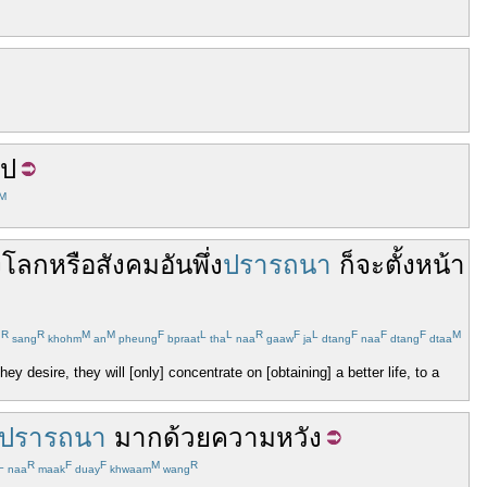
ไป
M
ง
โลก
หรือ
สังคม
อัน
พึ่ง
ปรารถนา
ก็
จะ
ตั้งหน้า
R
R
M
M
F
L
L
R
F
L
F
F
F
M
u
sang
khohm
an
pheung
bpraat
tha
naa
gaaw
ja
dtang
naa
dtang
dtaa
y desire, they will [only] concentrate on [obtaining] a better life, to a
ปรารถนา
มากด้วย
ความหวัง
L
R
F
F
M
R
naa
maak
duay
khwaam
wang