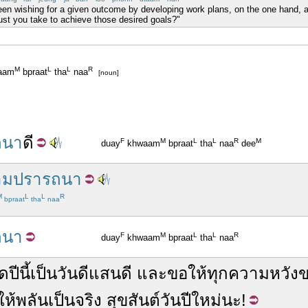
een wishing for a given outcome by developing work plans, on the one hand, an
st you take to achieve those desired goals?"
M
L
L
R
aam
bpraat
tha
naa
[noun]
ถนา
ดี
F
M
L
L
R
M
duay
khwaam
bpraat
tha
naa
dee
ามปรารถนา
M
L
L
R
bpraat
tha
naa
ถนา
F
M
L
L
R
duay
khwaam
bpraat
tha
naa
ด
ปีนี้
เป็น
วัน
ดี
แสน
ดี
และ
ขอให้
ทุก
ความหวัง
ข
ห้
พลัน
เป็น
จริง
สุขสันต์วันปีใหม่
นะ
!