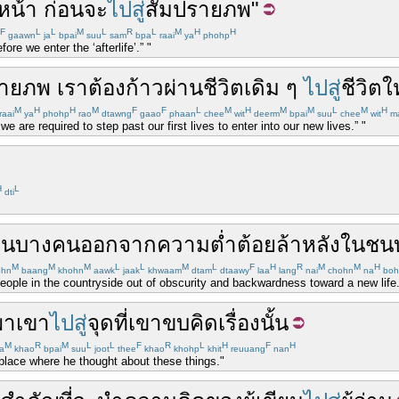
หน้า
ก่อน
จะ
ไปสู่
สัมปรายภพ
"
F
L
L
M
L
R
L
M
H
H
gaawn
ja
bpai
suu
sam
bpa
raai
ya
phohp
ore we enter the ‘afterlife’.” "
รายภพ
เรา
ต้อง
ก้าว
ผ่าน
ชีวิต
เดิม
ๆ
ไปสู่
ชีวิต
ใ
M
H
H
M
F
F
L
M
H
M
M
L
M
H
raai
ya
phohp
rao
dtawng
gaao
phaan
chee
wit
deerm
bpai
suu
chee
wit
ma
 we are required to step past our first lives to enter into our new lives.” "
H
L
dti
คน
บางคน
ออกจาก
ความต่ำต้อย
ล้าหลัง
ใน
ชน
M
M
M
L
L
M
L
F
H
R
M
M
H
ohn
baang
khohn
aawk
jaak
khwaam
dtam
dtaawy
laa
lang
nai
chohn
na
boh
ople in the countryside out of obscurity and backwardness toward a new life
พา
เขา
ไปสู่
จุด
ที่
เขา
ขบคิด
เรื่อง
นั้น
M
R
M
L
L
F
R
L
H
F
H
a
khao
bpai
suu
joot
thee
khao
khohp
khit
reuuang
nan
 place where he thought about these things."