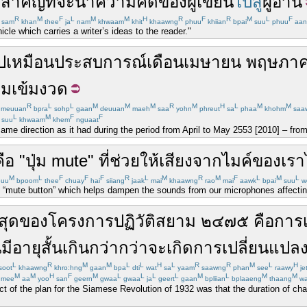
ะ
สำคัญ
ที่
จะ
นำ
ความคิด
ของ
ผู้เขียน
ไปสู่
ผู้อ่าน
R
M
F
L
M
M
H
R
F
R
M
L
F
sam
khan
thee
ja
nam
khwaam
khit
khaawng
phuu
khiian
bpai
suu
phuu
aan
cle which carries a writer’s ideas to the reader."
ป
เหมือน
ประสบการณ์
เดือน
เมษายน
พฤษภา
มเข้มงวด
R
L
L
M
M
M
R
M
H
L
M
M
meuuan
bpra
sohp
gaan
deuuan
maeh
saa
yohn
phreut
sa
phaa
khohm
saa
L
M
F
F
suu
khwaam
khem
nguaat
ame direction as it had during the period from April to May 2553 [2010] – from 
คือ
"
ปุ่ม
mute
"
ที่
ช่วย
ให้
เสียง
จาก
ไมค์
ของเรา
M
L
F
F
F
R
L
M
R
M
F
L
M
L
euu
bpoom
thee
chuay
hai
siiang
jaak
mai
khaawng
rao
mai
aawk
bpai
suu
w
e “mute button” which helps dampen the sounds from our microphones affectin
่สุด
ของ
โครงการ
ปฏิวัติ
สยาม
๒๔๗๕
คือ
การเ
น
มีอายุ
สั้น
เกินกว่า
กว่าจะ
เกิด
การเปลี่ยนแปล
L
R
M
M
L
L
H
L
R
R
M
L
H
soot
khaawng
khro:hng
gaan
bpa
dti
wat
sa
yaam
saawng
phan
see
raawy
je
M
M
H
F
M
L
L
L
L
M
L
M
M
mee
aa
yoo
san
geern
gwaa
gwaa
ja
geert
gaan
bpliian
bplaaeng
thaang
wa
t of the plan for the Siamese Revolution of 1932 was that the duration of c