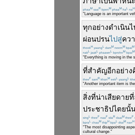
ภาษา
เป็น
พาหน
M
R
M
M
L
H
phaa
saa
bpen
phaa
ha
na
"Language is an important vehi
ทุกอย่าง
ดำเนิน
ไ
ผ่อนปรน
ไปสู่
ควา
H
L
M
M
M
thook
yaang
dam
neern
bpai
L
L
L
M
M
nak
jaak
phaawn
bprohn
bpai
"Everything is moving in the s
ที่
สำคัญ
อีกอย่าง
F
R
M
L
L
thee
sam
khan
eek
yaang
kh
"Another important item is th
สิ่งที่
น่าเสียดาย
ที
ประชาธิปไตย
นั้
L
F
F
R
M
F
sing
thee
naa
siia
daai
thee
L
M
H
L
M
H
bpra
chaa
thip
bpa
dtai
nan
"The most disappointing aspec
cultural change."