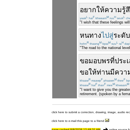
อยาก
ให้
ความรู้ส
L
F
M
H
L
yaak
hai
khwaam
ruu
seuk
ch
"I wish that these feelings wi
หนทาง
ไปสู่
ระดับ
R
M
M
L
H
hohn
thaang
bpai
suu
ra
dap
"The road to the national level 
ขอ
มอบ
พร
ที่
ประเ
ขอให้
ท่าน
มีควา
R
F
M
F
khaaw
maawp
phaawn
thee
bp
R
F
F
M
M
khaaw
hai
than
mee
khwaam
"I want to give you the great
retirement. (spoken by a fema
click here to submit a correction, drawing, image, audio re
click here to e-mail this page to a friend
page cached 8/8/2026 12:49:31 AM
online source f