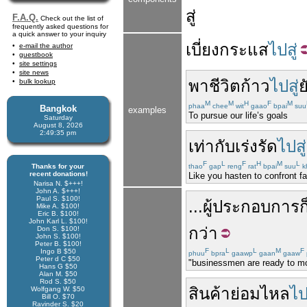
สู่
F.A.Q.
Check out the list of
frequently asked questions for
a quick answer to your inquiry
เบี่ยง
กระแส
ไปสู่
e-mail the author
guestbook
site settings
site news
พา
ชีวิต
ก้าว
ไปสู่
ย
bulk lookup
M
M
H
F
M
phaa
chee
wit
gaao
bpai
suu
Bangkok
examples
To pursue our life’s goals
Saturday
August 8, 2026
2:49:36 pm
เท่ากับ
เร่งรัด
ไปสู่
F
L
F
H
M
L
Thanks for your
thao
gap
reng
rat
bpai
suu
k
recent donations!
Like you hasten to confront fa
Narisa N. $+++!
John A. $+++!
Paul S. $100!
...
ผู้ประกอบการ
ก
Mike A. $100!
Eric B. $100!
John Karl L. $100!
กว่า
Don S. $100!
John S. $100!
Peter B. $100!
F
L
L
M
F
Ingo B $50
phuu
bpra
gaawp
gaan
gaaw
Peter d C $50
"businessmen are ready to mov
Hans G $50
Alan M. $50
Rod S. $50
สินค้า
ย่อม
ไหล
ไป
Wolfgang W. $50
Bill O. $70
Ravinder S. $20