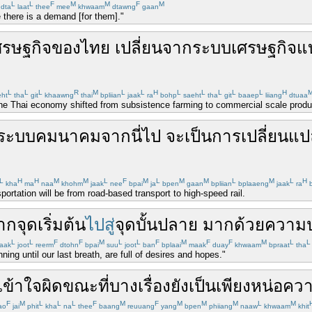
L
L
F
M
M
F
M
dta
laat
thee
mee
khwaam
dtawng
gaan
there is a demand [for them]."
ศรษฐกิจ
ของ
ไทย
เปลี่ยน
จาก
ระบบ
เศรษฐกิจแบ
L
L
L
R
M
L
L
H
L
L
L
L
L
H
ht
tha
git
khaawng
thai
bpliian
jaak
ra
bohp
saeht
tha
git
baaep
liiang
dtuaa
the Thai economy shifted from subsistence farming to commercial scale produ
ระบบ
คมนาคม
จากนี่ไป
จะ
เป็น
การเปลี่ยนแป
L
H
H
M
M
L
F
M
L
M
M
L
M
L
H
kha
ma
naa
khohm
jaak
nee
bpai
ja
bpen
gaan
bpliian
bplaaeng
jaak
ra
b
ortation will be from road-based transport to high-speed rail.
าก
จุดเริ่มต้น
ไปสู่
จุด
บั้นปลาย
มากด้วย
ความ
L
L
F
F
M
L
L
F
M
F
F
M
L
L
aak
joot
reerm
dtohn
bpai
suu
joot
ban
bplaai
maak
duay
khwaam
bpraat
tha
ning until our last breath, are full of desires and hopes."
เข้าใจผิด
ขณะที่
บาง
เรื่อง
ยัง
เป็น
เพียง
หน่อ
ควา
F
M
L
L
L
F
M
F
M
M
M
L
M
ao
jai
phit
kha
na
thee
baang
reuuang
yang
bpen
phiiang
naaw
khwaam
khit