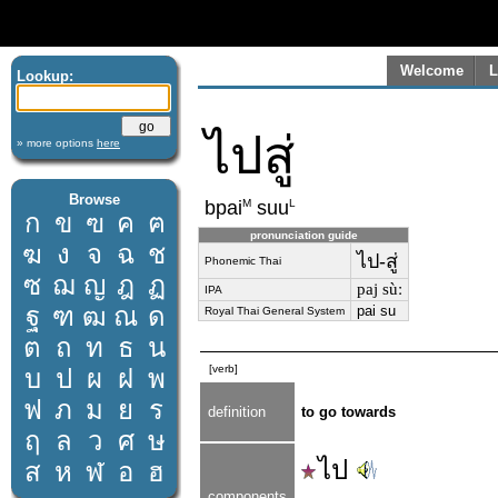
Welcome
L
Lookup:
ไปสู่
» more options
here
Browse
M
L
bpai
suu
ก
ข
ฃ
ค
ฅ
pronunciation guide
ฆ
ง
จ
ฉ
ช
ไป-สู่
Phonemic Thai
ซ
ฌ
ญ
ฎ
ฏ
paj sùː
IPA
ฐ
ฑ
ฒ
ณ
ด
pai su
Royal Thai General System
ต
ถ
ท
ธ
น
[verb]
บ
ป
ผ
ฝ
พ
ฟ
ภ
ม
ย
ร
definition
to go towards
ฤ
ล
ว
ศ
ษ
ไป
ส
ห
ฬ
อ
ฮ
components