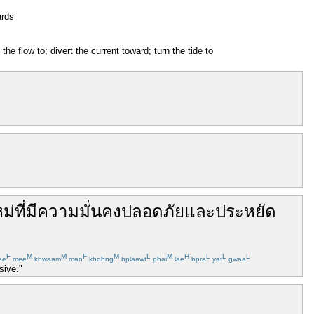
ards
he flow to; divert the current toward; turn the tide to
ม่
ที่มี
ความมั่นคง
ปลอดภัย
และ
ประหยัด
F
M
M
F
M
L
M
H
L
L
L
ee
mee
khwaam
man
khohng
bplaawt
phai
lae
bpra
yat
gwaa
sive."