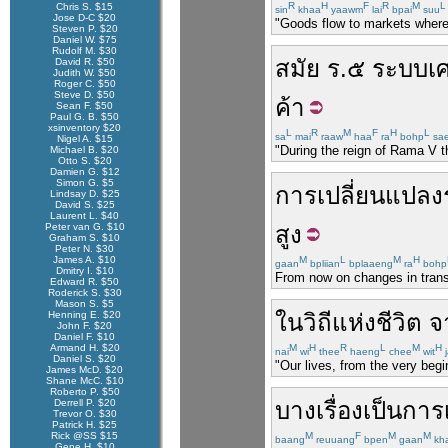
R
H
F
R
M
L
Chris S. $15
sin
khaa
yaawm
lai
bpai
suu
Jose D-C $20
"Goods flow to markets where 
Steven P. $20
Daniel W. $75
Rudolf M. $30
สมัย
ร.๕
ระบบ
เ
David R. $50
Judith W. $50
Roger C. $50
Steve D. $50
ค้า
Sean F. $50
Paul G. B. $50
xsinventory $20
L
R
M
F
H
L
sa
mai
raaw
haa
ra
bohp
sae
Nigel A. $15
"During the reign of Rama V 
Michael B. $20
Otto S. $20
Damien G. $12
Simon G. $5
การเปลี่ยนแปลง
Lindsay D. $25
David S. $25
Laurent L. $40
Peter van G. $10
สูง
Graham S. $10
Peter N. $30
James A. $10
M
L
M
H
gaan
bpliian
bplaaeng
ra
bohp
Dmitry I. $10
From now on changes in transp
Edward R. $50
Roderick S. $30
Mason S. $5
Henning E. $20
ใน
วิถีแห่งชีวิต
จ
John F. $20
Daniel F. $10
Armand H. $20
M
H
R
L
M
H
nai
wi
thee
haeng
chee
wit
j
Daniel S. $20
"Our lives, from the very begin
James McD. $20
Shane McC. $10
Roberto P. $50
Derrell P. $20
บาง
เรื่อง
เป็น
การ
Trevor O. $30
Patrick H. $25
Rick @SS $15
M
F
M
M
baang
reuuang
bpen
gaan
kh
Gene H. $10