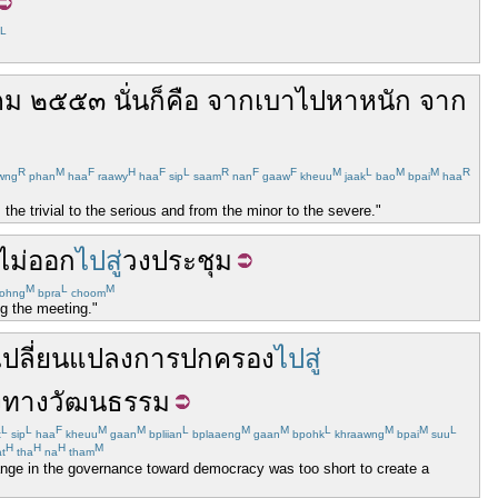
L
คม
๒๕๕๓
นั่น
ก็คือ
จาก
เบา
ไป
หา
หนัก
จาก
R
M
F
H
F
L
R
F
F
M
L
M
M
R
wng
phan
haa
raawy
haa
sip
saam
nan
gaaw
kheuu
jaak
bao
bpai
haa
the trivial to the serious and from the minor to the severe."
ไม่
ออก
ไปสู่
วง
ประชุม
M
L
M
ohng
bpra
choom
g the meeting."
ปลี่ยนแปลง
การปกครอง
ไปสู่
ง
ทาง
วัฒนธรรม
L
L
F
M
M
L
M
M
L
M
M
L
t
sip
haa
kheuu
gaan
bpliian
bplaaeng
gaan
bpohk
khraawng
bpai
suu
H
H
H
M
t
tha
na
tham
hange in the governance toward democracy was too short to create a