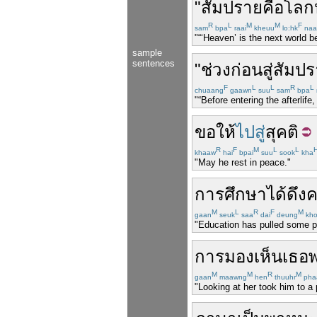
"
สัมปราย
คือ
โลก
R
L
M
M
F
sam
bpa
raai
kheuu
lo:hk
naa
"“‘Heaven’ is the next world bef
sample
sentences
"
ช่วง
ก่อน
สู่
สัมป
F
L
L
R
L
chuaang
gaawn
suu
sam
bpa
"“Before entering the afterlife,
ขอให้
ไปสู่
สุคติ
R
F
M
L
L
khaaw
hai
bpai
suu
sook
kha
"May he rest in peace."
การศึกษา
ได้
ดึง
M
L
R
F
M
gaan
seuk
saa
dai
deung
kh
"Education has pulled some pe
การ
มองเห็น
เธอ
M
M
R
M
gaan
maawng
hen
thuuhr
pha
"Looking at her took him to a