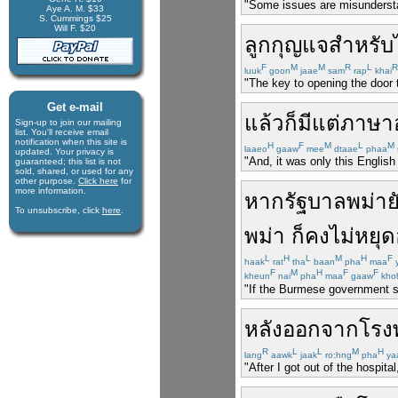
"Some issues are misundersta
Aye A. M. $33
S. Cummings $25
Will F. $20
ลูกกุญแจ
สำหรับ
F
M
M
R
L
R
luuk
goon
jaae
sam
rap
khai
"The key to opening the door 
Get e-mail
แล้วก็
มีแต่
ภาษา
Sign-up to join our mail­ing
list. You'll receive e­mail
notification when this site is
H
F
M
L
M
laaeo
gaaw
mee
dtaae
phaa
updated. Your privacy is
"And, it was only this English
guaran­teed; this list is not
sold, shared, or used for any
other purpose.
Click here
for
more infor­mation.
หาก
รัฐบาล
พม่า
ย
To unsubscribe, click
here
.
พม่า
ก็
คง
ไม่
หยุดอ
L
H
L
M
H
F
haak
rat
tha
baan
pha
maa
F
M
H
F
F
kheun
nai
pha
maa
gaaw
kho
"If the Burmese government st
หลัง
ออกจาก
โรง
R
L
L
M
H
lang
aawk
jaak
ro:hng
pha
ya
"After I got out of the hospita