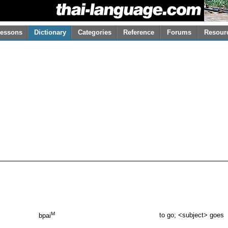
essons
Dictionary
Categories
Reference
Forums
Resour
M
to go; <subject> goes
bpai