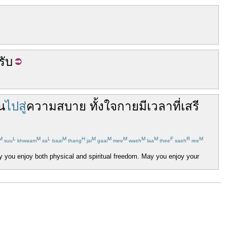
รับ
น
ไปสู่
ความสบาย
ทั้ง
ใจ
กาย
มี
เวลา
ที่
เสรี
M
L
M
L
M
H
M
M
M
M
M
F
R
M
suu
khwaam
sa
baai
thang
jai
gaai
mee
waeh
laa
thee
saeh
ree
ay you enjoy both physical and spiritual freedom. May you enjoy your