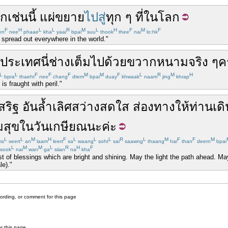
ึก
เช่นนี้
แผ่ขยาย
ไปสู่
ทุก
ๆ
ที่
ในโลก
F
H
L
L
R
M
L
H
F
M
F
en
nee
phaae
kha
yaai
bpai
suu
thook
thee
nai
lo:hk
ll spread out everywhere in the world."
ประเทศ
นี่
ช่าง
เต็มไปด้วย
ขวากหนาม
จริง
ๆ
ค
L
L
F
F
F
M
M
F
L
R
M
H
bpra
thaeht
nee
chang
dtem
bpai
duay
khwaak
naam
jing
khrap
is fraught with peril."
สริฐ
อัน
ล้ำเลิศ
สว่าง
สดใส
ส่อง
ทาง
ให้
ท่าน
เดิ
มสุข
ใน
วัน
เกษียณ
นะ
ค่ะ
L
L
M
H
F
L
L
L
R
L
M
F
F
M
ra
seert
an
laam
leert
sa
waang
soht
sai
saawng
thaang
hai
than
deern
bpai
L
M
M
L
R
H
F
sook
nai
wan
ga
siian
na
kha
est of blessings which are bright and shining. May the light the path ahead. M
le)."
cording, or comment for this page
or this page