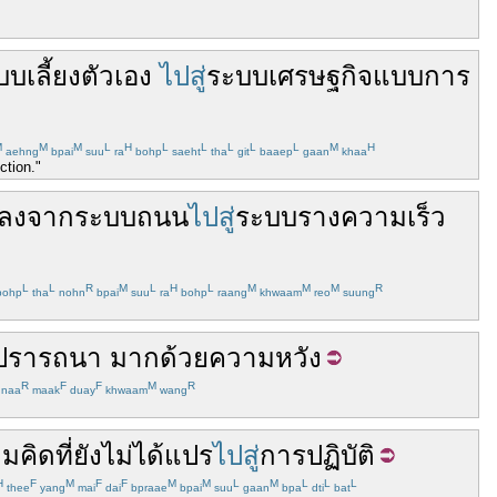
บเลี้ยงตัวเอง
ไปสู่
ระบบ
เศรษฐกิจแบบการ
M
M
M
L
H
L
L
L
L
L
M
H
aehng
bpai
suu
ra
bohp
saeht
tha
git
baaep
gaan
khaa
ction."
ลง
จาก
ระบบ
ถนน
ไปสู่
ระบบรางความเร็ว
L
L
R
M
L
H
L
M
M
M
R
ohp
tha
nohn
bpai
suu
ra
bohp
raang
khwaam
reo
suung
ปรารถนา
มากด้วย
ความหวัง
R
F
F
M
R
naa
maak
duay
khwaam
wang
มคิด
ที่
ยัง
ไม่ได้
แปร
ไปสู่
การปฏิบัติ
H
F
M
F
F
M
M
L
M
L
L
L
thee
yang
mai
dai
bpraae
bpai
suu
gaan
bpa
dti
bat