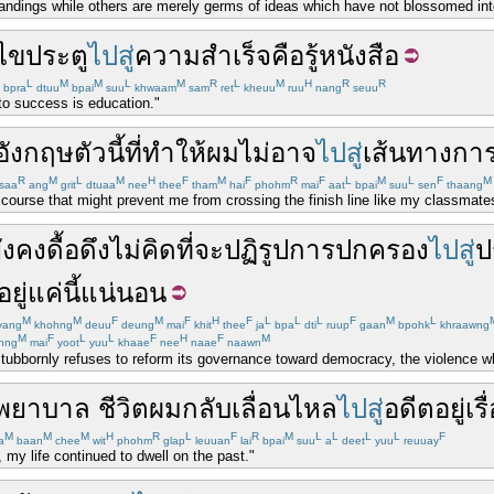
ndings while others are merely germs of ideas which have not blossomed into
ไข
ประตู
ไปสู่
ความสำเร็จ
คือ
รู้หนังสือ
L
M
M
L
M
R
L
M
H
R
R
bpra
dtuu
bpai
suu
khwaam
sam
ret
kheuu
ruu
nang
seuu
to success is education."
อังกฤษ
ตัว
นี้
ที่
ทำให้
ผม
ไม่
อาจ
ไปสู่
เส้นทาง
กา
R
M
L
M
H
F
M
F
R
F
L
M
L
F
M
saa
ang
grit
dtuaa
nee
thee
tham
hai
phohm
mai
aat
bpai
suu
sen
thaang
 course that might prevent me from crossing the finish line like my classmate
ังคง
ดื้อดึง
ไม่
คิด
ที่จะ
ปฏิรูป
การปกครอง
ไปสู่
ป
ยู่
แค่นี้
แน่นอน
M
M
F
M
F
H
F
L
L
L
F
M
L
yang
khohng
deuu
deung
mai
khit
thee
ja
bpa
dti
ruup
gaan
bpohk
khraawng
M
F
L
L
F
H
F
M
hng
mai
yoot
yuu
khaae
nee
naae
naawn
ubbornly refuses to reform its governance toward democracy, the violence whi
พยาบาล
ชีวิต
ผม
กลับ
เลื่อนไหล
ไปสู่
อดีต
อยู่
เรื
M
M
M
H
R
L
F
R
M
L
L
L
L
F
a
baan
chee
wit
phohm
glap
leuuan
lai
bpai
suu
a
deet
yuu
reuuay
l, my life continued to dwell on the past."