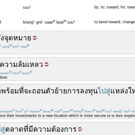
L
by; to; toward; for; tow
suu
L
L
R
M
L
to bend toward; change t
biiang
gra
saae
bpai
suu
ัง
จุดหมาย
L
M
L
R
yang
joot
maai
ความล้มเหลว
M
H
R
hwaam
lohm
laayo
ilure
็
พร้อม
ที่
จะ
ถอนตัว
ย้าย
การลงทุน
ไปสู่
แหล่ง
ให
H
F
L
R
M
H
M
M
M
M
L
L
L
phraawm
thee
ja
thaawn
dtuaa
yaai
gaan
lohng
thoon
bpai
suu
laeng
mai
th
e their investments to a new location which is more secure or is less expen
สู่
ตลาด
ที่มี
ความต้องการ