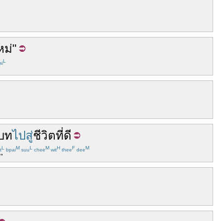
หม่
"
L
i
บท
ไปสู่
ชีวิต
ที่ดี
L
M
L
M
H
F
M
t
bpai
suu
chee
wit
thee
dee
."