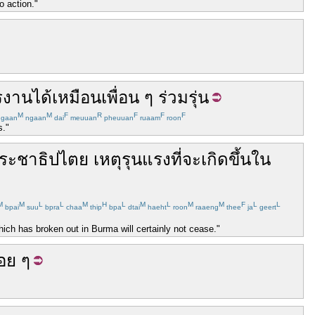
 action."
รงาน
ได้
เหมือน
เพื่อน
ๆ
ร่วมรุ่น
M
M
F
R
F
F
F
gaan
ngaan
dai
meuuan
pheuuan
ruaam
roon
s."
ระชาธิปไตย
เหตุ
รุนแรง
ที่จะ
เกิดขึ้น
ใน
M
M
L
L
M
H
L
M
L
M
M
F
L
L
bpai
suu
bpra
chaa
thip
bpa
dtai
haeht
roon
raaeng
thee
ja
geert
ch has broken out in Burma will certainly not cease."
่อย
ๆ