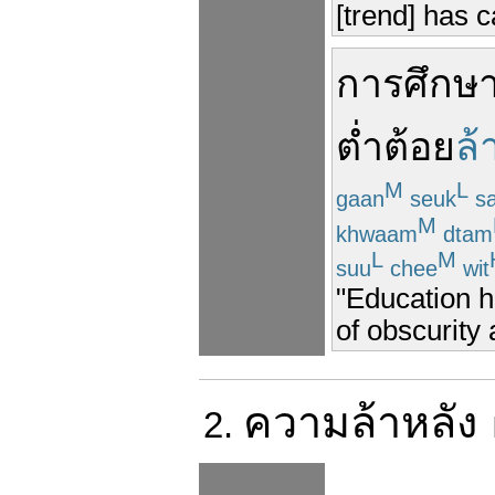
[trend] has c
การศึกษ
ต่ำต้อย
ล้
M
L
gaan
seuk
s
M
khwaam
dtam
L
M
suu
chee
wit
"Education h
of obscurity
ความ
ล้าหลัง
2.