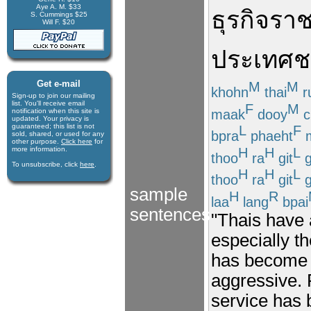
Aye A. M. $33
ธุรกิจ
รา
S. Cummings $25
Will F. $20
ประเทศช
Get e-mail
M
M
khohn
thai
r
Sign-up to join our mail­ing
list. You'll receive e­mail
F
M
maak
dooy
c
notification when this site is
updated. Your privacy is
guaran­teed; this list is not
L
F
bpra
phaeht
m
sold, shared, or used for any
other purpose.
Click here
for
H
H
L
more infor­mation.
thoo
ra
git
g
To unsubscribe, click
here
.
H
H
L
thoo
ra
git
g
sample
H
R
laa
lang
bpai
sentences
"Thais have a
especially th
has become a
aggressive. 
service has 