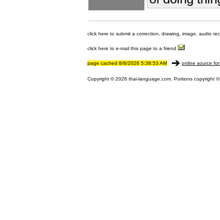
click here to submit a correction, drawing, image, audio re
click here to e-mail this page to a friend
page cached 8/6/2026 5:38:53 AM
online source for
Copyright © 2026 thai-language.com. Portions copyright © 