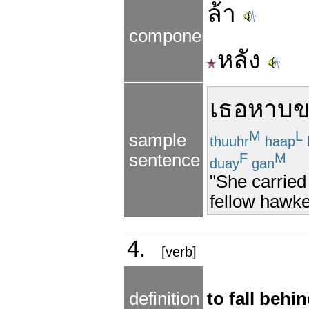
ล้า
components
หลัง
เธอ
หาบ
ข
M
L
sample
thuuhr
haap
F
M
sentence
duay
gan
"She carried
fellow hawke
4.
[verb]
definition
to fall behi