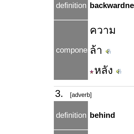
definition
backwardne
ความ
ล้า
components
หลัง
3.
[adverb]
definition
behind