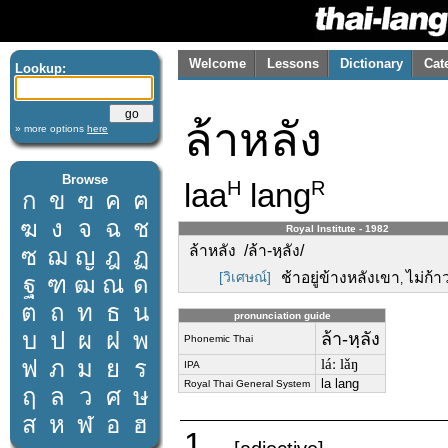
Welcome
Lessons
Dictionary
Cat
Lookup:
ล้าหลัง
» more options
here
Browse
laa
lang
H
R
ก
ข
ฃ
ค
ฅ
ฆ
ง
จ
ฉ
ช
Royal Institute - 1982
ล้าหลัง /ล้า-หฺลัง/
ซ
ฌ
ญ
ฎ
ฏ
[วิเศษณ์]
ช้าอยู่ข้างหลังเขา
ไม่ก้า
ฐ
ฑ
ฒ
ณ
ด
,
ต
ถ
ท
ธ
น
pronunciation guide
บ
ป
ผ
ฝ
พ
ล้า-หฺลัง
Phonemic Thai
ฟ
ภ
ม
ย
ร
láː lǎŋ
IPA
la lang
Royal Thai General System
ฤ
ล
ว
ศ
ษ
ส
ห
ฬ
อ
ฮ
1.