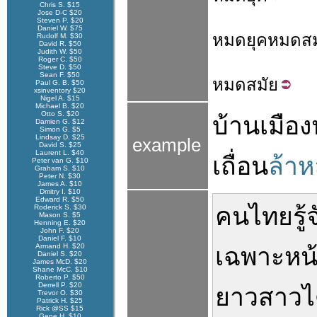
Chris S. $15
Jose D-C $20
Steven P. $20
Daniel W. $75
หมดยุค
หมดสม
Rudolf M. $30
David R. $50
Judith W. $50
Roger C. $50
Steve D. $50
Sean F. $50
หมด
สมัย
Paul G. B. $50
xsinventory $20
Nigel A. $15
Michael B. $20
Otto S. $20
บ้านเมือง
Damien G. $12
Simon G. $5
Lindsay D. $25
example
David S. $25
Laurent L. $40
เถื่อน
ล้าห
Peter van G. $10
Graham S. $10
Peter N. $30
James A. $10
Dmitry I. $10
Edward R. $50
คนไทย
รู้
Roderick S. $30
Mason S. $5
Henning E. $20
John F. $20
Daniel F. $10
Armand H. $20
เฉพาะ
หน้
Daniel S. $20
James McD. $20
Shane McC. $10
Roberto P. $50
Derrell P. $20
ยาวสาวไ
Trevor O. $30
Patrick H. $25
Rick @SS $15
Gene H. $10