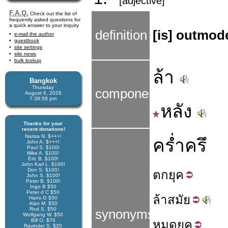
[adjective]
F.A.Q.
Check out the list of
frequently asked questions for
a quick answer to your inquiry
definition
[is] outmod
e-mail the author
guestbook
site settings
site news
bulk lookup
ล้า
Bangkok
Thursday
components
August 6, 2026
7:38:58 pm
หลัง
Thanks for your
recent donations!
Narisa N. $+++!
คร่ำครึ
John A. $+++!
Paul S. $100!
Mike A. $100!
Eric B. $100!
John Karl L. $100!
Don S. $100!
ตก
ยุค
John S. $100!
Peter B. $100!
Ingo B $50
Peter d C $50
ล้า
สมัย
Hans G $50
Alan M. $50
Rod S. $50
synonyms
Wolfgang W. $50
Bill O. $70
หมด
ยุค
Ravinder S. $20