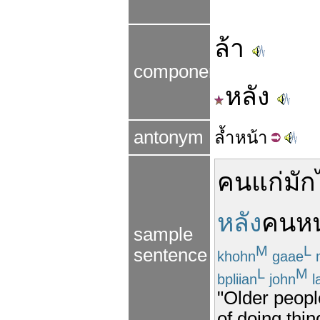
ล้า
components
หลัง
antonym
ล้ำ
หน้า
คนแก่
มัก
หลัง
คนหน
sample
M
L
sentence
khohn
gaae
L
M
bpliian
john
l
"Older people
of doing thin