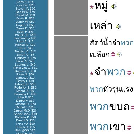
หมู่
Chris S. $15
Jose D-C $20
Steven P. $20
Daniel W. $75
Rudolf M. $30
David R. $50
เหล่า
Judith W. $50
Roger C. $50
Steve D. $50
Sean F. $50
Paul G. B. $50
xsinventory $20
สัตว์
น้ำ
จำ
พวก
Nigel A. $15
Michael B. $20
Otto S. $20
Damien G. $12
เปลือก
Simon G. $5
Lindsay D. $25
David S. $25
Laurent L. $40
จำ
พวก
Peter van G. $10
Graham S. $10
Peter N. $30
James A. $10
Dmitry I. $10
Edward R. $50
พวก
หัว
รุนแรง
Roderick S. $30
Mason S. $5
Henning E. $20
John F. $20
Daniel F. $10
พวก
ขบถ
Armand H. $20
Daniel S. $20
James McD. $20
Shane McC. $10
Roberto P. $50
Derrell P. $20
พวก
เขา
Trevor O. $30
Patrick H. $25
Rick @SS $15
Gene H. $10