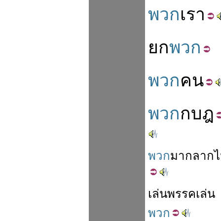
พวก
เรา
ยก
พวก
พวก
คน
พวก
กบฎ
พวก
มาก
ลาก
ไ
เล่น
พรรค
เล่น
พวก