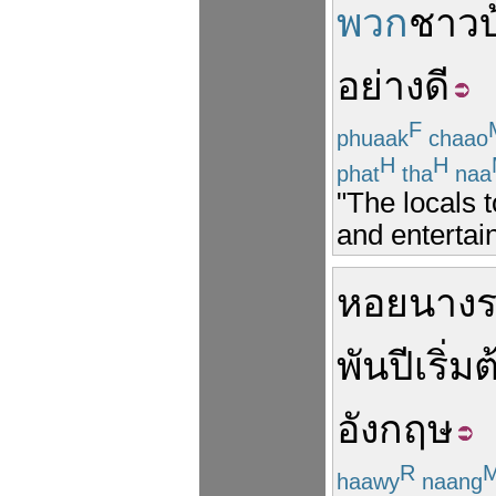
พวก
ชาวบ
อย่างดี
F
phuaak
chaao
H
H
phat
tha
naa
"The locals 
and entertai
หอยนาง
พัน
ปี
เริ่ม
อังกฤษ
R
haawy
naang