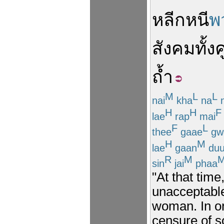
หลีกหนี
พ
สังคม
ทั้งคู
ถ้ำ
M
L
L
nai
kha
na
n
H
H
F
lae
rap
mai
F
L
thee
gaae
gw
H
M
lae
gaan
du
R
M
sin
jai
phaa
"At that time
unacceptable
woman. In or
censure of so