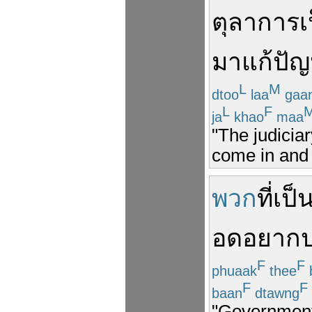
ตุลาการ
เ
มา
แก้
ปั
L
M
dtoo
laa
gaa
L
F
ja
khao
maa
"The judicia
come in and 
พวก
ที่
เป็
อดอยากป
F
F
phuaak
thee
F
F
baan
dtawng
"Government 