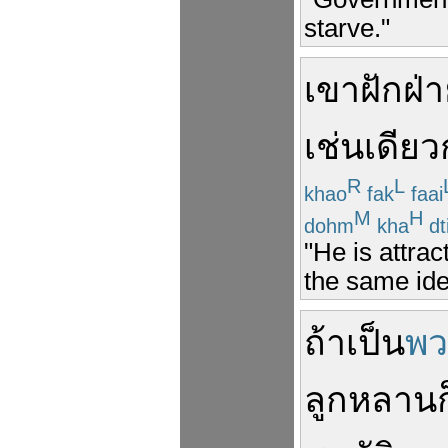
starve."
เขา
ฝักฝ่
เช่น
เดียว
R
L
khao
fak
faai
M
H
dohm
kha
dt
"He is attra
the same ide
ถ้า
เป็น
พ
ลูกหลาน
ก