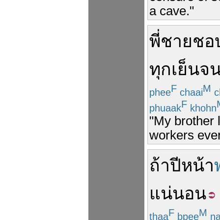
a cave."
พี่ชาย
ชอ
ทุก
เย็น
จ
F
M
phee
chaai
c
F
phuaak
khohn
"My brother 
workers ever
ถ้า
ปีหน้า
แน่นอน
F
M
thaa
bpee
na