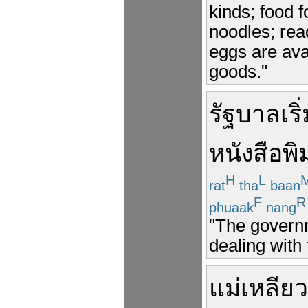
kinds; food f
noodles; rea
eggs are ava
goods."
รัฐบาล
เริ
หนังสือพิ
H
L
rat
tha
baan
F
R
phuaak
nang
"The govern
dealing with 
แม่
เหลียว