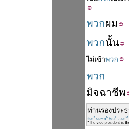
พวก
ผม
พวก
นั้น
ไม่
เข้า
พวก
พวก
มิจฉาชีพ
ท่าน
รองประธ
F
M
L
M
than
raawng
bpra
thaan
"The vice-president is t