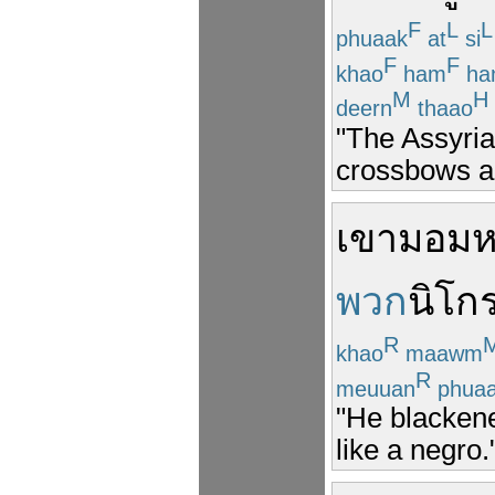
F
L
L
phuaak
at
si
F
F
khao
ham
ha
M
H
deern
thaao
"The Assyria
crossbows an
เขา
มอม
ห
พวก
นิโก
R
khao
maawm
R
meuuan
phua
"He blackene
like a negro.