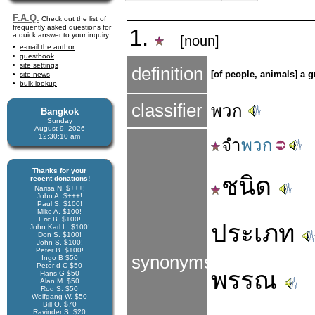
F.A.Q.
Check out the list of
frequently asked questions for
1.
a quick answer to your inquiry
[noun]
e-mail the author
guestbook
site settings
definition
[of people, animals] a g
site news
bulk lookup
classifier
พวก
Bangkok
Sunday
August 9, 2026
12:30:11 am
จำ
พวก
Thanks for your
ชนิด
recent donations!
Narisa N. $+++!
John A. $+++!
Paul S. $100!
Mike A. $100!
Eric B. $100!
ประเภท
John Karl L. $100!
Don S. $100!
John S. $100!
Peter B. $100!
synonyms
Ingo B $50
Peter d C $50
พรรณ
Hans G $50
Alan M. $50
Rod S. $50
Wolfgang W. $50
Bill O. $70
Ravinder S. $20