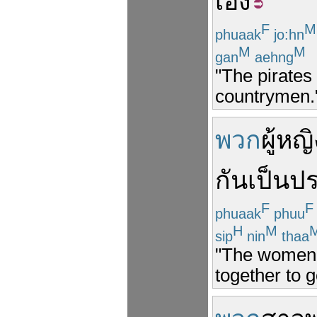
เอง
F
M
phuaak
jo:hn
M
M
gan
aehng
"The pirates
countrymen.
พวก
ผู้หญิ
กัน
เป็นป
F
F
phuaak
phuu
H
M
sip
nin
thaa
"The women a
together to g