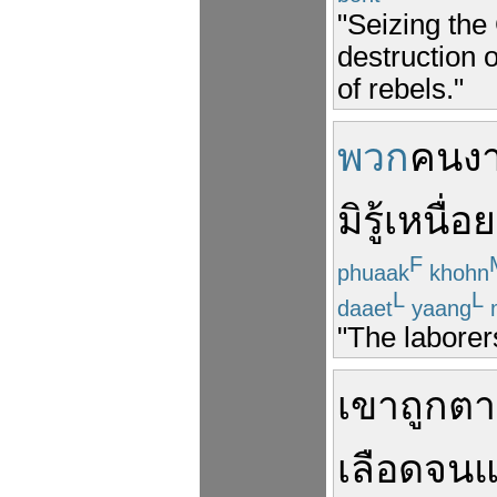
"Seizing the
destruction o
of rebels."
พวก
คนง
มิ
รู้
เหนื่อย
F
phuaak
khohn
L
L
daaet
yaang
"The laborer
เขา
ถูก
ตา
เลือด
จน