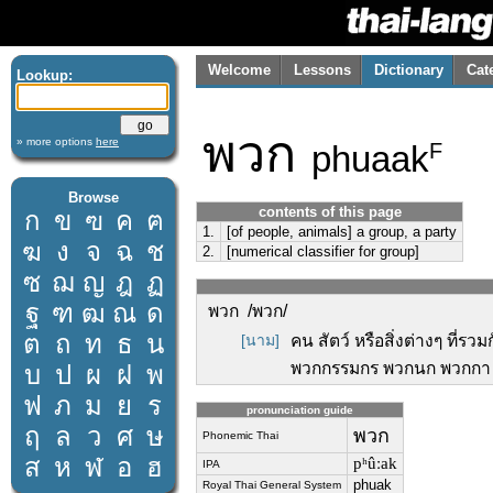
Welcome
Lessons
Dictionary
Cat
Lookup:
พวก
» more options
here
phuaak
F
Browse
contents of this page
ก
ข
ฃ
ค
ฅ
1.
[of people, animals] a group, a party
ฆ
ง
จ
ฉ
ช
2.
[numerical classifier for group]
ซ
ฌ
ญ
ฎ
ฏ
ฐ
ฑ
ฒ
ณ
ด
พวก /พวก/
ต
ถ
ท
ธ
น
[นาม]
คน สัตว์ หรือสิ่งต่างๆ ที่ร
พวกกรรมกร พวกนก พวกกา พว
บ
ป
ผ
ฝ
พ
ฟ
ภ
ม
ย
ร
pronunciation guide
ฤ
ล
ว
ศ
ษ
พวก
Phonemic Thai
ส
ห
ฬ
อ
ฮ
pʰûːak
IPA
phuak
Royal Thai General System