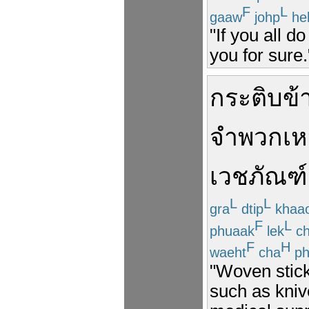
F
L
gaaw
johp
he
"If you all do
you for sure.
กระติบ
ข้
จำพวก
เห
เวชภัณฑ์
L
L
gra
dtip
khaa
F
L
phuaak
lek
ch
F
H
waeht
cha
ph
"Woven stick
such as kniv