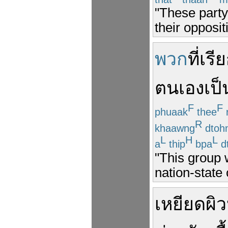
"These party
their opposit
พวก
ที่
เรี
ตนเอง
เป็
F
F
phuaak
thee
r
R
khaawng
dtoh
L
H
L
a
thip
bpa
dt
"This group w
nation-state 
เหยียดผิว