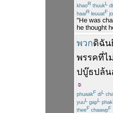
R
L
khao
thuuk
d
R
F
haai
leuuat
j
"He was chas
he thought h
พวก
ดิฉัน
พรรค
ที่
ไม
ปบู๊ธ
ปล้น
F
L
phuaak
di
ch
L
L
yuu
gap
phak
F
F
thee
chaawp