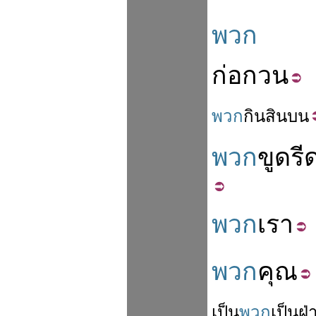
พวก
ก่อกวน
พวก
กิน
สินบน
พวก
ขูดรี
พวก
เรา
พวก
คุณ
เป็น
พวก
เป็น
ฝ่