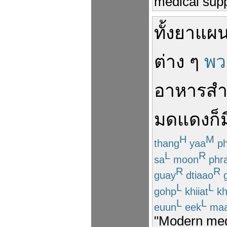
medical suppl
ทั้ง
ยา
แผ
ต่าง ๆ
พว
อาหารสำเ
มดแดง
ก็
ม
H
M
thang
yaa
ph
L
R
sa
moon
phra
R
R
guay
dtiaao
g
L
L
gohp
khiiat
kh
L
L
euun
eek
ma
"Modern medi