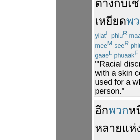
ต่าง
กับ
เช
เหยียด
พว
L
R
yiiat
phiu
maa
M
R
mee
see
phi
L
F
gaae
phuaak
"'Racial dis
with a skin c
used for a w
person."
อีก
พวก
หน
หลาย
แห่