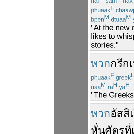
nai
sam
nak
F
phuaak
chaaw
M
M
bpen
dtuaa
"At the new 
likes to whi
stories."
พวก
กรีก
เ
F
L
phuaak
greek
M
H
H
naa
ra
ya
"The Greeks 
พวก
อัสสิเ
หั่น
ศัตรู
ที่