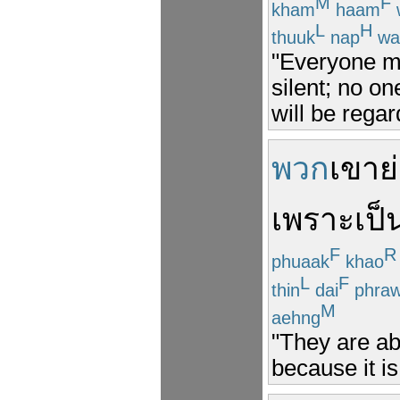
M
F
kham
haam
L
H
thuuk
nap
wa
"Everyone m
silent; no on
will be rega
พวก
เขา
ย
เพราะ
เป็
F
R
phuaak
khao
L
F
thin
dai
phra
M
aehng
"They are ab
because it is