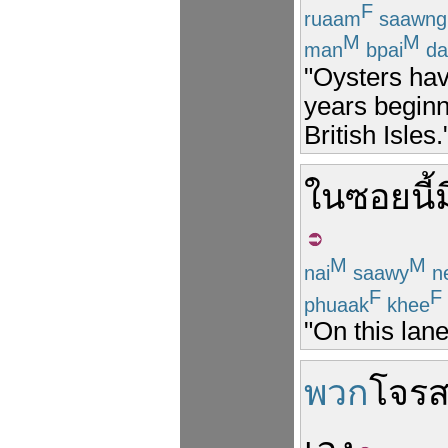
F
ruaam
saawng
M
M
man
bpai
da
"Oysters ha
years beginn
British Isles.
ใน
ซอย
นี้
M
M
nai
saawy
n
F
F
phuaak
khee
"On this lan
พวก
โจรส