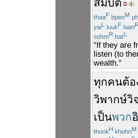
สมบัติ
F
M
thaa
bpen
ph
L
F
yai
luuk
laan
R
L
sohm
bat
"If they are
listen (to t
wealth."
ทุก
คน
ต้อ
วิพากษ์
วิ
เป็น
พวก
อ
H
M
thook
khohn