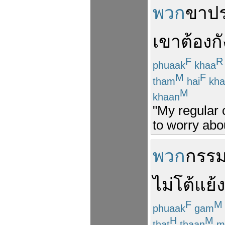
พวก
ขาป
เขา
ต้อง
ก
F
R
phuaak
khaa
M
F
tham
hai
kha
M
khaan
"My regular 
to worry abo
พวก
กรร
ไม่
โต้
แย้ง
F
M
phuaak
gam
H
M
that
thaan
m