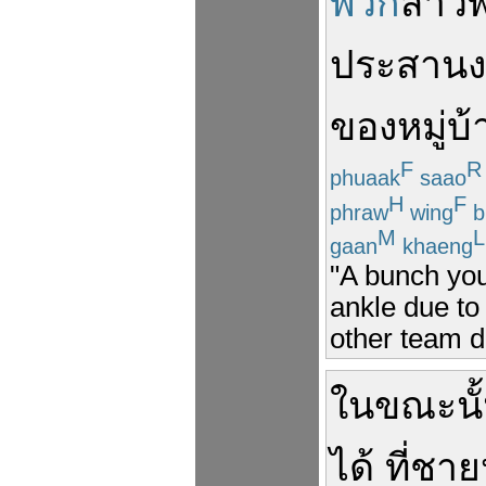
พวก
สาว
ประสานง
ของ
หมู่บ
F
R
phuaak
saao
H
F
phraw
wing
b
M
L
gaan
khaeng
"A bunch yo
ankle due to 
other team du
ใน
ขณะนั
ได้
ที่
ชายห