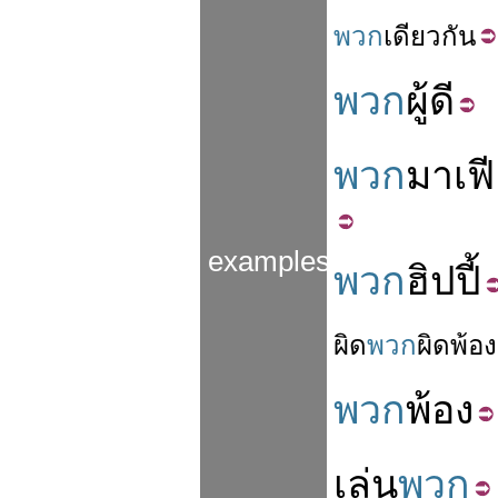
พวก
เดียว
กัน
พวก
ผู้ดี
พวก
มาเฟ
examples
พวก
ฮิปปี้
ผิด
พวก
ผิด
พ้อง
พวก
พ้อง
เล่น
พวก