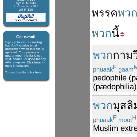
Aye A. M. $33
S. Cummings $25
พรรค
พว
Will F. $20
พวก
นี้
Get e-mail
Sign-up to join our mail­ing
list. You'll receive e­mail
notification when this site is
พวก
กามว
updated. Your privacy is
guaran­teed; this list is not
sold, shared, or used for any
other purpose.
Click here
for
F
more infor­mation.
phuaak
gaam
To unsubscribe, click
here
.
pedophile (p
(pædophilia)
พวก
มุสลิ
F
H
phuaak
moot
Muslim extre