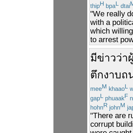
H
L
thip
bpa
dtai
"We really d
with a polit
which willingl
to arrest pow
มี
ข่าว
ว่า
ตึก
งาบ
ถ
M
L
mee
khaao
w
L
F
gap
phuaak
n
R
M
hohn
john
ja
"There are r
corrupt buil
were caught.