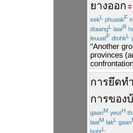
ยางออก
L
F
eek
phuaak
n
L
R
dtaang
laai
h
F
L
leuuat
dtohk
y
"Another gro
provinces (a
confrontation
การ
ยึด
ทำ
การ
ของ
บ
M
H
gaan
yeut
t
M
L
laai
lak
gaan
L
boht