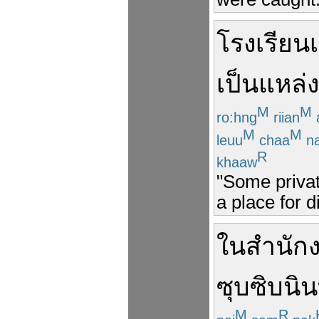
โรงเรียน
เป็น
แหล่ง
M
M
ro:hng
riian
M
M
leuu
chaa
na
R
khaaw
"Some privat
a place for di
ใน
สำนัก
ซุบซิบ
นิ
M
R