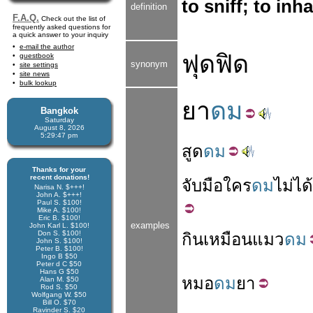
to sniff; to inh
definition
F.A.Q.
Check out the list of
frequently asked questions for
a quick answer to your inquiry
e-mail the author
ฟุดฟิด
guestbook
synonym
site settings
site news
bulk lookup
ยา
ดม
Bangkok
Saturday
August 8, 2026
5:29:47 pm
สูด
ดม
Thanks for your
recent donations!
จับมือ
ใคร
ดม
ไม่ได้
Narisa N. $+++!
John A. $+++!
Paul S. $100!
Mike A. $100!
Eric B. $100!
examples
John Karl L. $100!
Don S. $100!
กิน
เหมือน
แมว
ดม
John S. $100!
Peter B. $100!
Ingo B $50
Peter d C $50
Hans G $50
หมอ
ดม
ยา
Alan M. $50
Rod S. $50
Wolfgang W. $50
Bill O. $70
Ravinder S. $20