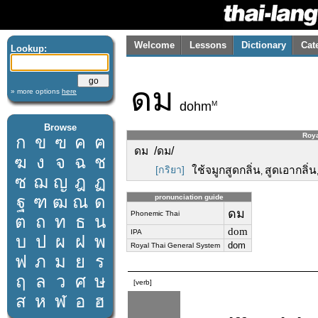
Welcome
Lessons
Dictionary
Cat
Lookup:
ดม
» more options
here
M
dohm
Browse
Roya
ก
ข
ฃ
ค
ฅ
ดม /ดม/
ฆ
ง
จ
ฉ
ช
[กริยา]
ใช้จมูกสูดกลิ่น
สูดเอากลิ่น
,
ซ
ฌ
ญ
ฎ
ฏ
ฐ
ฑ
ฒ
ณ
ด
pronunciation guide
ดม
Phonemic Thai
ต
ถ
ท
ธ
น
dom
IPA
บ
ป
ผ
ฝ
พ
dom
Royal Thai General System
ฟ
ภ
ม
ย
ร
ฤ
ล
ว
ศ
ษ
[verb]
ส
ห
ฬ
อ
ฮ