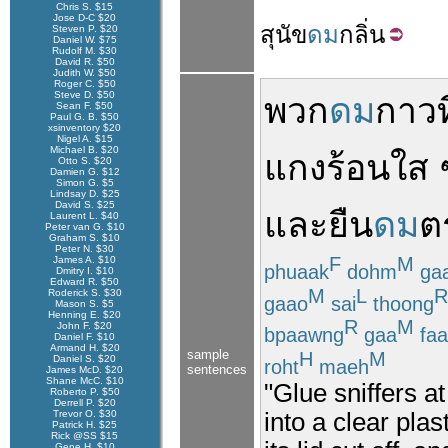
Chris S. $15
Jose D-C $20
สุนัข
ดม
กลิ่น
Steven P. $20
Daniel W. $75
Rudolf M. $30
David R. $50
Judith W. $50
Roger C. $50
Steve D. $50
พวก
ดม
กาว
ท
Sean F. $50
Paul G. B. $50
xsinventory $20
Nigel A. $15
Michael B. $20
แกงร้อน
ใส
Otto S. $20
Damien G. $12
Simon G. $5
Lindsay D. $25
David S. $25
และ
ยืน
ดม
ต
Laurent L. $40
Peter van G. $10
Graham S. $10
Peter N. $30
F
M
James A. $10
phuaak
dohm
ga
Dmitry I. $10
Edward R. $50
M
L
R
Roderick S. $30
gaao
sai
thoong
Mason S. $5
Henning E. $20
R
M
John F. $20
bpaawng
gaa
faa
Daniel F. $10
Armand H. $20
sample
H
M
Daniel S. $20
roht
maeh
sentences
James McD. $20
Shane McC. $10
"Glue sniffers a
Roberto P. $50
Derrell P. $20
Trevor O. $30
into a clear pla
Patrick H. $25
Rick @SS $15
Gene H. $10