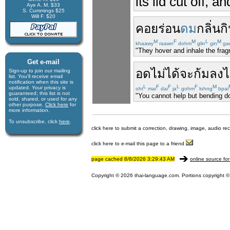
its lid cut off, a
Aye A. M. $33
S. Cummings $25
Will F. $20
คอย
ร่อน
ดม
กลิ่น
ก
M
F
M
L
M
khaawy
raawn
dohm
glin
gin
ga
"They hover and inhale the frag
Get e-mail
อดไม่ได้
จะ
ก้มลง
Sign-up to join our mail­ing
list. You'll receive e­mail
notification when this site is
L
F
F
L
F
M
updated. Your privacy is
oht
mai
dai
ja
gohm
lohng
bpai
guaran­teed; this list is not
"You cannot help but bending do
sold, shared, or used for any
other purpose.
Click here
for
more infor­mation.
To unsubscribe, click
here
.
click here to submit a correction, drawing, image, audio re
click here to e-mail this page to a friend
page cached 8/8/2026 3:29:43 AM
online source for
Copyright © 2026 thai-language.com. Portions copyright © 