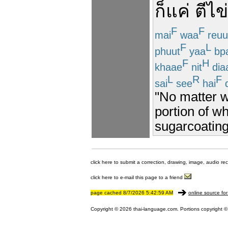
ก็
แค่
ตีไข่
F
F
mai
waa
reuu
F
L
phuut
yaa
bpa
F
H
khaae
nit
dia
L
R
F
sai
see
hai
"No matter wh
portion of wh
sugarcoating
click here to submit a correction, drawing, image, audio re
click here to e-mail this page to a friend
page cached 8/7/2026 5:42:59 AM
online source for
Copyright © 2026 thai-language.com. Portions copyright © 