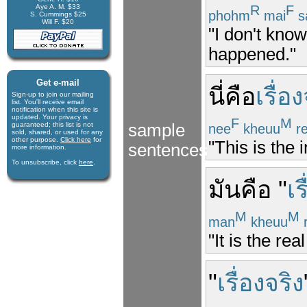
Aye A. M. $33
R
F
phohm
mai
s
S. Cummings $25
Will F. $20
"I don't know
happened."
Get e-mail
นี่
คือ
เรื่อ
Sign-up to join our mail­ing
list. You'll receive e­mail
notification when this site is
updated. Your privacy is
F
M
guaran­teed; this list is not
sample
nee
kheuu
r
sold, shared, or used for any
other purpose.
Click here
for
"This is the 
sentences
more infor­mation.
To unsubscribe, click
here
.
มัน
คือ
"
เร
M
M
man
kheuu
"It is the rea
"
เรื่องจริง