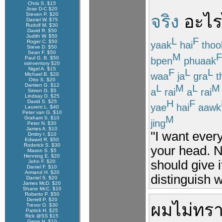
Chris S. $15
Jose D-C $20
Steven P. $20
จริง
อะไร
Daniel W. $75
Rudolf M. $30
David R. $50
Judith W. $50
L
F
Roger C. $50
yaak
hai
thoo
Steve D. $50
Sean F. $50
M
F
Paul G. B. $50
bpen
phuaak
xsinventory $20
Nigel A. $15
F
L
L
waa
ja
gra
t
Michael B. $20
Otto S. $20
Damien G. $12
L
M
L
M
a
rai
a
rai
Simon G. $5
Lindsay D. $25
H
F
David S. $25
yae
hai
aawk
Laurent L. $40
Peter van G. $10
M
Graham S. $10
jing
Peter N. $30
James A. $10
"I want ever
Dmitry I. $10
Edward R. $50
Roderick S. $30
your head. N
Mason S. $5
Henning E. $20
should give 
John F. $20
Daniel F. $10
Armand H. $20
distinguish w
Daniel S. $20
James McD. $20
Shane McC. $10
Roberto P. $50
Derrell P. $20
ผมไม่ทร
Trevor O. $30
Patrick H. $25
Rick @SS $15
Gene H. $10