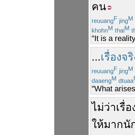
คน
F
M
reuuang
jing
M
M
khohn
thai
t
"It is a reali
...
เรื่องจริ
F
M
reuuang
jing
M
daaeng
dtuaa
"What arises 
ไม่ว่า
เรื่อ
ให้
มาก
นั