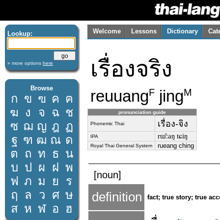
Welcome
Lessons
Dictionary
Cat
Lookup:
เรื่องจริง
» more options
here
Browse
reuuang
jing
F
M
ก
ข
ฃ
ค
ฅ
ฆ
ง
จ
ฉ
ช
pronunciation guide
เรื่อง-จิง
ซ
ฌ
ญ
ฎ
ฏ
Phonemic Thai
rɯ̂ːaŋ tɕiŋ
ฐ
ฑ
ฒ
ณ
ด
IPA
rueang ching
Royal Thai General System
ต
ถ
ท
ธ
น
บ
ป
ผ
ฝ
พ
[noun]
ฟ
ภ
ม
ย
ร
ฤ
ล
ว
ศ
ษ
definition
fact; true story; true ac
ส
ห
ฬ
อ
ฮ