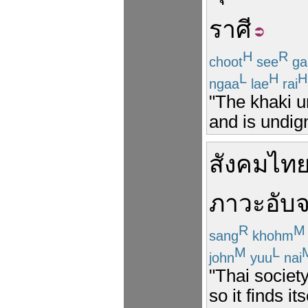
ราศี
H
R
choot
see
ga
L
H
H
ngaa
lae
rai
"The khaki un
and is undign
สังคม
ไท
ภาวะ
อับ
R
M
sang
khohm
M
L
john
yuu
nai
"Thai societ
so it finds it