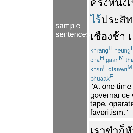
ครั้งหนึ่ง
เ
ไร้
ประสิท
sample
sentences
เชื่องช้า
H
khrang
neung
H
M
cha
gaan
tha
F
M
khan
dtaawn
F
phuaak
"At one time
governance w
tape, operat
favoritism."
เรา
ขำ
ก็
ห