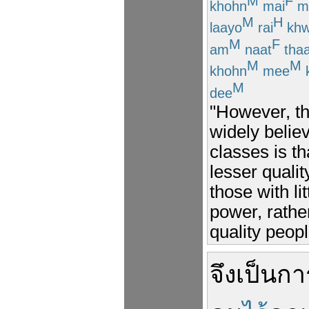
M
F
khohn
mai
m
M
H
laayo
rai
kh
M
F
am
naat
tha
M
M
khohn
mee
M
dee
"However, th
widely beli
classes is th
lesser quality
those with lit
power, rathe
quality peopl
จึง
เป็น
กา