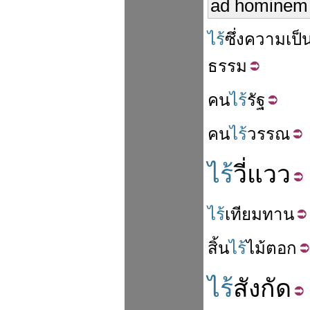
ad hominem a
ไร้
ซึ่ง
ความ
เป็
ธรรม
คน
ไร้
รัฐ
คน
ไร้
วรรณ
ไร้
วี่แวว
ไร้
เทียม
ทาน
สิ้น
ไร้
ไม้
ตอก
ไร้
สังกัด