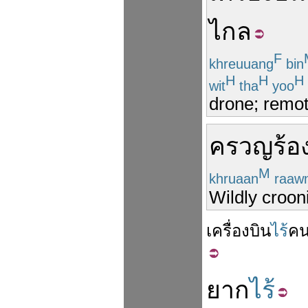
ไกล
F
khreuuang
bin
H
H
H
wit
tha
yoo
drone; remote
ครวญ
ร้อ
M
khruaan
raaw
Wildly croon
เครื่องบิน
ไร้
คน
ยาก
ไร้