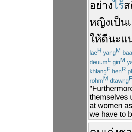
อย่าง
ไร้
ส
หญิง
เป็น
เ
ให้
ดี
นะ
แ
H
M
lae
yang
baa
L
M
deuum
gin
y
F
R
khlang
hen
p
M
rohm
dtawng
"Furthermore
themselves u
at women as 
we have to b