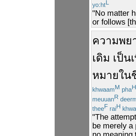
L
yo:ht
"No matter h
or follows [t
ความ
พย
เดิม
เป็น
เ
หมาย
ใน
ช
M
H
khwaam
pha
R
meuuan
deer
F
H
thee
rai
khw
"The attempt
be merely a 
no meaning t