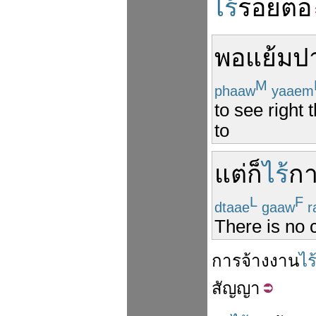
ไร้
รอยต่อ
พอ
แย้ม
ป
M
phaaw
yaaem
to see righ
to
แต่
ก็
ไร้
ก
L
F
dtaae
gaaw
r
There is no c
การจ้างงาน
ไร
สัญญา