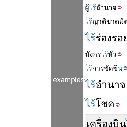
ผู้
ไร้
อำนาจ
ไร้
ญาติ
ขาด
มิ
ไร้
ร่องรอ
มังกร
ไร้
หัว
ไร้
การ
ขัดขืน
examples
ไร้
อำนาจ
ไร้
โชค
เครื่องบิน