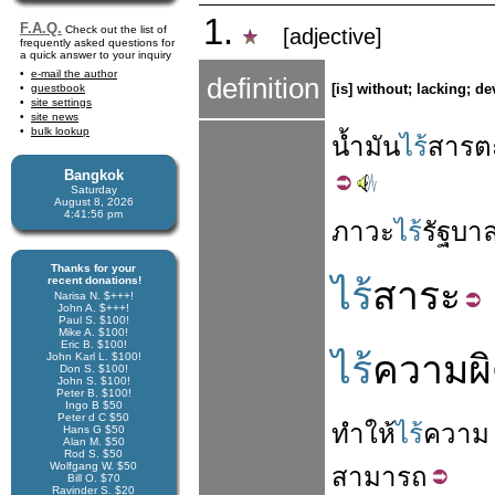
1.
F.A.Q.
Check out the list of
[adjective]
frequently asked questions for
a quick answer to your inquiry
e-mail the author
definition
[is] without; lacking; de
guestbook
site settings
site news
bulk lookup
น้ำมัน
ไร้
สาร
ต
Bangkok
Saturday
August 8, 2026
4:41:57 pm
ภาวะ
ไร้
รัฐบา
Thanks for your
recent donations!
ไร้
สาระ
Narisa N. $+++!
John A. $+++!
Paul S. $100!
Mike A. $100!
Eric B. $100!
ไร้
ความผ
John Karl L. $100!
Don S. $100!
John S. $100!
Peter B. $100!
Ingo B $50
Peter d C $50
ทำให้
ไร้
ความ
Hans G $50
Alan M. $50
Rod S. $50
Wolfgang W. $50
สามารถ
Bill O. $70
Ravinder S. $20