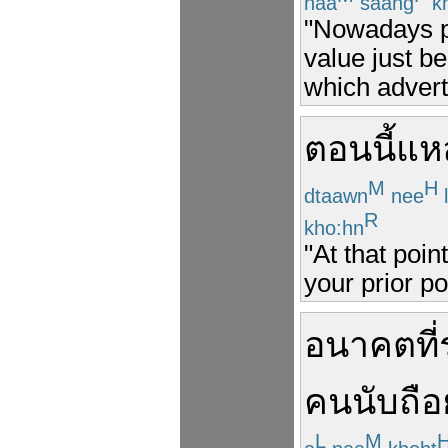
naa
saang
k
"Nowadays pe
value just b
which advert
ตอนนี้
แห
M
H
dtaawn
nee
R
kho:hn
"At that poin
your prior po
อนาคต
ที่
คน
นับถือ
L
M