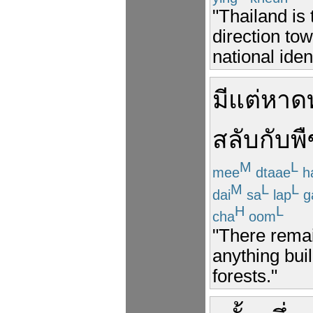
"Thailand is 
direction to
national ident
มีแต่
หาด
สลับ
กับ
พื
M
L
mee
dtaae
h
M
L
L
dai
sa
lap
g
H
L
cha
oom
"There rema
anything bui
forests."