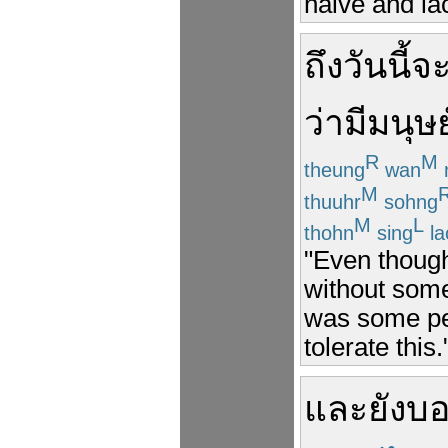
naive and lac
ถึง
วันนี้
จ
ว่า
มี
มนุษย
R
M
theung
wan
M
thuuhr
sohng
M
L
thohn
sing
la
"Even thoug
without some
was some per
tolerate this.
และ
ยัง
บ