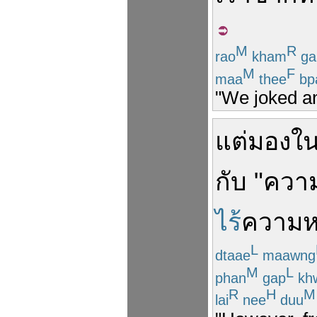
M
R
rao
kham
ga
M
F
maa
thee
bp
"We joked an
แต่
มอง
ใ
กับ
"
ความ
ไร้
ความ
L
dtaae
maawng
M
L
phan
gap
kh
R
H
M
lai
nee
duu