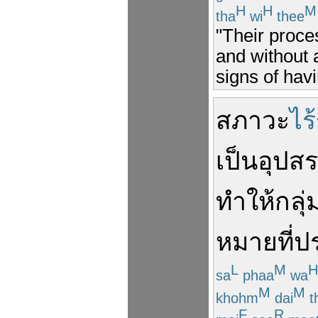
H
H
M
tha
wi
thee
"Their proc
and without 
signs of havi
สภาวะ
ไร้
เป็นอุปส
ทำให้
กลุ่
หมาย
ที่
ป
L
M
H
sa
phaa
wa
M
M
khohm
dai
t
F
R