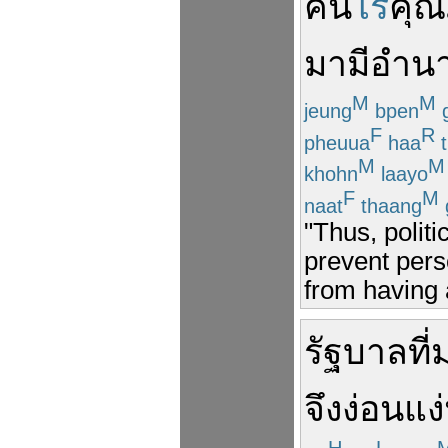
คน
ไร้
คุ
มา
มี
อำน
M
M
jeung
bpen
F
R
pheuua
haa
t
M
M
khohn
laayo
F
M
naat
thaang
"Thus, politi
prevent perso
from having a
รัฐบาล
ที่
จึง
ง่อนแง