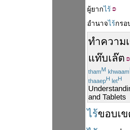
ผู้
ยาก
ไร้
อำนาจ
ไร้
กรอ
ทำ
ความเ
แท๊บเล๊ต
M
tham
khwaam
H
H
thaaep
let
Understandi
and Tablets
ไร้
ขอบเข