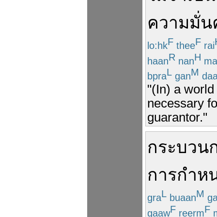
ความมั่น
F
F
lo:hk
thee
rai
R
H
haan
nan
ma
L
M
bpra
gan
da
"(In) a world 
necessary for
guarantor."
กระบวน
การ
กำห
L
M
gra
buaan
ga
F
F
gaaw
reerm