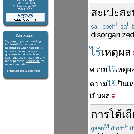
Aye A. M. $33
S. Cummings $25
สะเปะสะ
Will F. $20
L
L
L
sa
bpeh
sa
b
disorganized
Get e-mail
Sign-up to join our mail­ing
list. You'll receive e­mail
notification when this site is
ไร้
เหตุผล
updated. Your privacy is
guaran­teed; this list is not
sold, shared, or used for any
other purpose.
Click here
for
more infor­mation.
ความ
ไร้
เหตุผ
To unsubscribe, click
here
.
ความ
ไร้
เป็น
เห
เป็น
ผล
การ
โต้เถ
M
F
gaan
dto:h
th