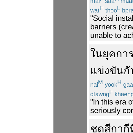
mai
saa
maa
H
L
wat
thoo
bpr
"Social insta
barriers (cre
unable to ac
ใน
ยุค
กา
แข่งขัน
กั
M
H
nai
yook
gaa
F
dtawng
khaen
"In this era
seriously com
ชุด
สี
กากี
ท