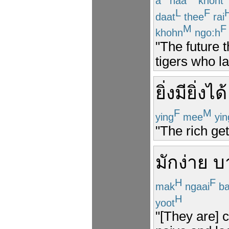
a
naa
khoht
L
F
daat
thee
rai
M
F
khohn
ngo:h
"The future t
tigers who la
ยิ่ง
มี
ยิ่ง
ได้
F
M
ying
mee
yin
"The rich get
มักง่าย
บา
H
F
mak
ngaai
ba
H
yoot
"[They are] 