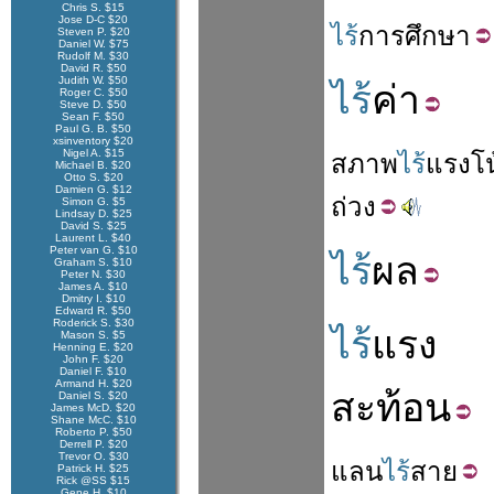
Chris S. $15
Jose D-C $20
ไร้
การศึกษา
Steven P. $20
Daniel W. $75
Rudolf M. $30
David R. $50
Judith W. $50
ไร้
ค่า
Roger C. $50
Steve D. $50
Sean F. $50
Paul G. B. $50
xsinventory $20
Nigel A. $15
สภาพ
ไร้
แรงโน
Michael B. $20
Otto S. $20
Damien G. $12
ถ่วง
Simon G. $5
Lindsay D. $25
David S. $25
Laurent L. $40
Peter van G. $10
ไร้
ผล
Graham S. $10
Peter N. $30
James A. $10
Dmitry I. $10
Edward R. $50
Roderick S. $30
ไร้
แรง
Mason S. $5
Henning E. $20
John F. $20
Daniel F. $10
Armand H. $20
สะท้อน
Daniel S. $20
James McD. $20
Shane McC. $10
Roberto P. $50
Derrell P. $20
Trevor O. $30
แลน
ไร้
สาย
Patrick H. $25
Rick @SS $15
Gene H. $10