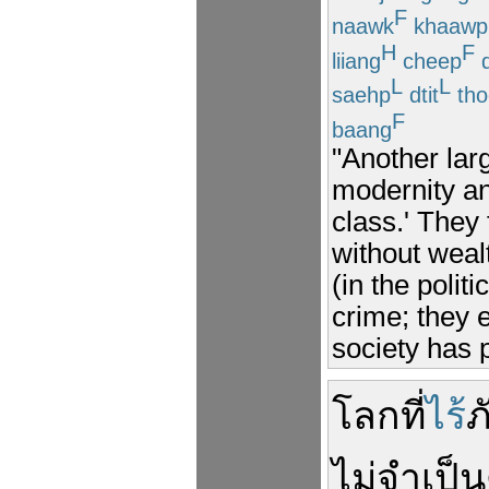
F
naawk
khaawp
H
F
liiang
cheep
d
L
L
saehp
dtit
tho
F
baang
"Another lar
modernity a
class.' They 
without weal
(in the poli
crime; they 
society has p
โลก
ที่
ไร้
ภ
ไม่
จำเป็น