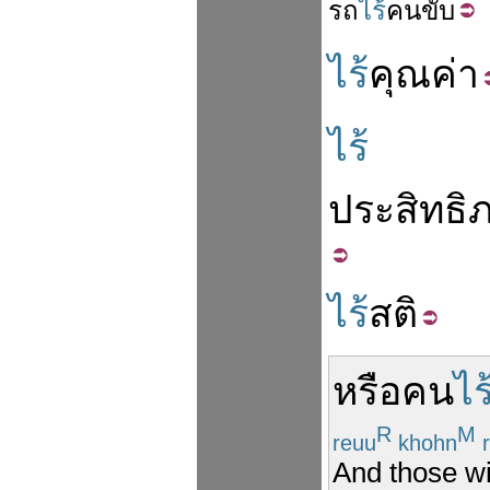
รถ
ไร้
คนขับ
ไร้
คุณค่า
ไร้
ประสิทธิ
ไร้
สติ
หรือ
คน
ไร
R
M
reuu
khohn
r
And those wi