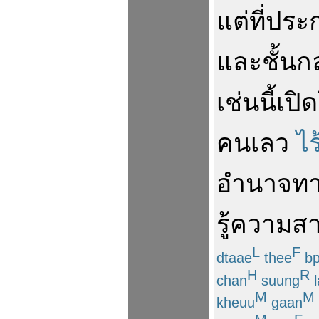
แต่
ที่
ประ
และ
ชั้น
เช่นนี้
เปิด
คนเลว
ไร
อำนาจ
ทา
รู้
ความส
L
F
dtaae
thee
bp
H
R
chan
suung
l
M
M
kheuu
gaan