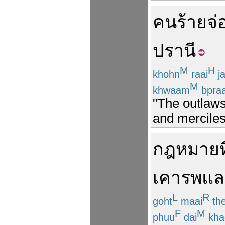
คนร้าย
จ่
ปรานี
M
H
khohn
raai
j
M
khwaam
bpra
"The outlaws 
and merciles
กฎหมาย
ท
เคารพ
แล
L
R
goht
maai
th
F
M
phuu
dai
kha