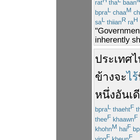
H
L
rat
tha
baan
L
M
bpra
chaa
ch
L
R
H
sa
thiian
ra
"Governments
inherently sh
ประเทศไ
ข้างจะ
ไร้
หนึ่งอันเ
L
F
bpra
thaeht
th
F
F
thee
khaawn
M
F
khohn
hai
bp
F
F
ying
kheun