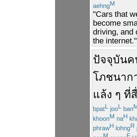
M
aehng
"Cars that w
become smart
driving, and
the internet."
ปัจจุบัน
ค
โภชนาก
แล้ง ๆ
ที่
ส
L
L
bpat
joo
ban
M
H
khoon
na
kh
H
R
phraw
lohng
M
F