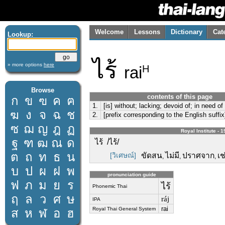
Welcome
Lessons
Dictionary
Cat
Lookup:
ไร้
» more options
here
rai
H
Browse
contents of this page
ก
ข
ฃ
ค
ฅ
1.
[is] without; lacking; devoid of; in need of
ฆ
ง
จ
ฉ
ช
2.
[prefix corresponding to the English suffix
ซ
ฌ
ญ
ฎ
ฏ
Royal Institute - 
ฐ
ฑ
ฒ
ณ
ด
ไร้ /ไร้/
ต
ถ
ท
ธ
น
[วิเศษณ์]
ขัดสน
ไม่มี
ปราศจาก
เช
,
,
,
บ
ป
ผ
ฝ
พ
pronunciation guide
ฟ
ภ
ม
ย
ร
ไร้
Phonemic Thai
ฤ
ล
ว
ศ
ษ
ráj
IPA
rai
Royal Thai General System
ส
ห
ฬ
อ
ฮ