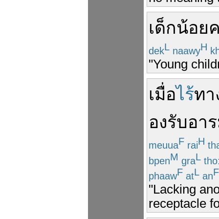
เด็กน้อย
ค
L
H
dek
naawy
kh
"Young childr
เมื่อ
ไร้
ทา
องรับ
อาร
F
H
meuua
rai
th
M
L
bpen
gra
tho
F
L
F
phaaw
at
an
"Lacking ano
receptacle fo