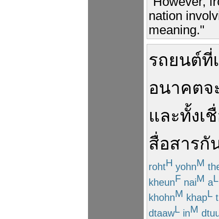
"However, fr
nation invol
meaning."
รถยนต์
ที่
อนาคต
จ
และ
ทั้ง
เชื
สื่อสาร
กั
H
M
roht
yohn
th
F
M
L
kheun
nai
a
M
L
khohn
khap
t
L
M
dtaaw
in
dtuu