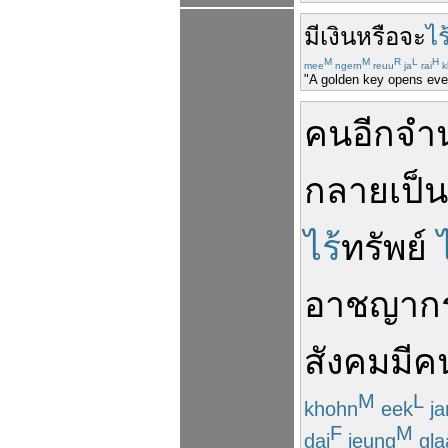
มี
เงิน
หรือ
จะ
ไร
M
M
R
L
H
mee
ngern
reuu
ja
rai
k
"A golden key opens ever
คน
อีก
จำ
กลายเป็น
ไร้
ทรัพย์
อาชญาก
สังคม
มี
ค
M
L
khohn
eek
j
F
M
dai
jeung
gla