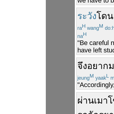
we have to b
ระวัง
โดน
H
M
ra
wang
do:
H
na
"Be careful 
have left stu
จึง
อยาก
ม
M
L
jeung
yaak
m
"Accordingly,
ผ่าน
เมาโ