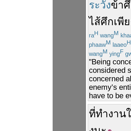
ระวัง
ข้าศ
ไส้ศึก
เพี
H
M
ra
wang
kha
M
H
phaaw
laaeo
M
F
wang
ying
g
"Being conce
considered s
concerned ab
enemy’s enti
have to be e
ที่ทำงาน
ใ
งู
นะ