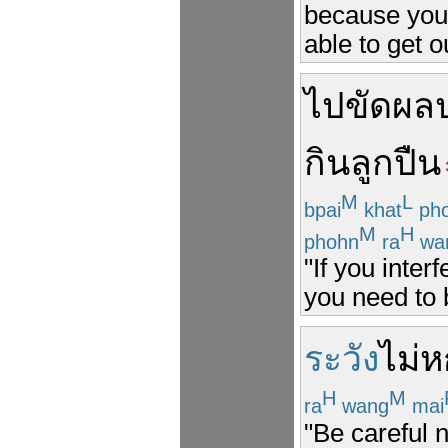
because your
able to get o
ไป
ขัด
ผล
กินลูกปืน
M
L
bpai
khat
ph
M
H
phohn
ra
wa
"If you inter
you need to 
ระวัง
ไม่
ห
H
M
ra
wang
mai
"Be careful n