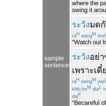
where the p
swing it aroun
ระวัง
มด
ก
H
M
ra
wang
moh
"Watch out fo
ระวัง
อย่า
sample
sentences
เพราะ
เดี๋
H
M
ra
wang
yaa
M
L
khlo:hn
dta
m
F
dai
"Becareful of