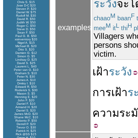
ระวัง
จะ
โ
Chris S. $15
Jose D-C $20
Steven P. $20
Daniel W. $75
M
F
Rudolf M. $30
chaao
baan
David R. $50
Judith W. $50
M
L
H
examples
Roger C. $50
mee
it
thi
p
Steve D. $50
Sean F. $50
Villagers who
Paul G. B. $50
xsinventory $20
persons sho
Nigel A. $15
Michael B. $20
Otto S. $20
victim.
Damien G. $12
Simon G. $5
Lindsay D. $25
David S. $25
Laurent L. $40
เฝ้า
ระวัง
Peter van G. $10
Graham S. $10
Peter N. $30
James A. $10
Dmitry I. $10
Edward R. $50
การ
เฝ้า
ระ
Roderick S. $30
Mason S. $5
Henning E. $20
John F. $20
Daniel F. $10
Armand H. $20
ความ
ระม
Daniel S. $20
James McD. $20
Shane McC. $10
Roberto P. $50
Derrell P. $20
Trevor O. $30
Patrick H. $25
Rick @SS $15
Gene H. $10