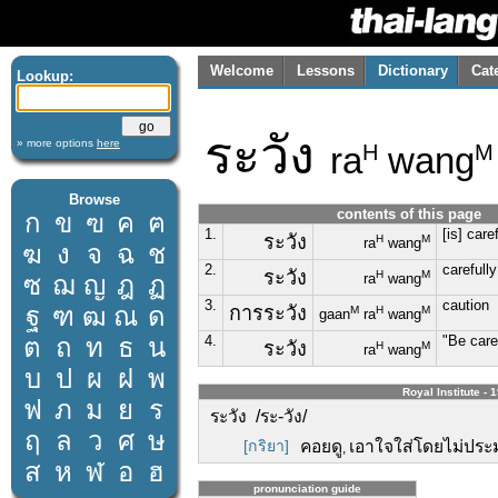
Welcome
Lessons
Dictionary
Cat
Lookup:
ระวัง
» more options
here
ra
wang
H
M
Browse
contents of this page
ก
ข
ฃ
ค
ฅ
1.
[is] care
ระวัง
H
M
ra
wang
ฆ
ง
จ
ฉ
ช
2.
carefully
ระวัง
H
M
ซ
ฌ
ญ
ฎ
ฏ
ra
wang
3.
caution
ฐ
ฑ
ฒ
ณ
ด
การระวัง
M
H
M
gaan
ra
wang
ต
ถ
ท
ธ
น
4.
"Be care
ระวัง
H
M
ra
wang
บ
ป
ผ
ฝ
พ
Royal Institute - 
ฟ
ภ
ม
ย
ร
ระวัง /ระ-วัง/
ฤ
ล
ว
ศ
ษ
[กริยา]
คอยดู
เอาใจใส่โดยไม่ปร
,
ส
ห
ฬ
อ
ฮ
pronunciation guide