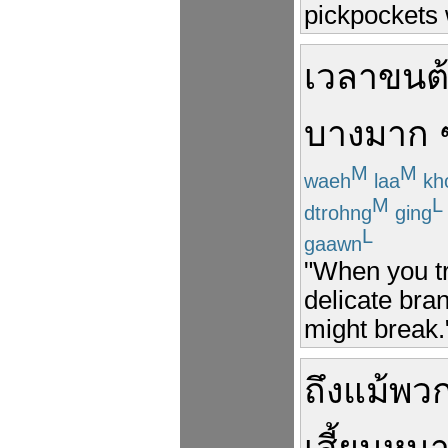
pickpockets 
เวลา
ขน
ต
บาง
มาก
M
M
waeh
laa
kh
M
L
dtrohng
ging
L
gaawn
"When you tr
delicate bran
might break.
ถึงแม้
พวก