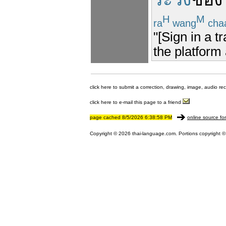
H
M
ra
wang
cha
"[Sign in a t
the platform 
click here to submit a correction, drawing, image, audio re
click here to e-mail this page to a friend
page cached 8/5/2026 6:38:58 PM
online source fo
Copyright © 2026 thai-language.com. Portions copyright © 