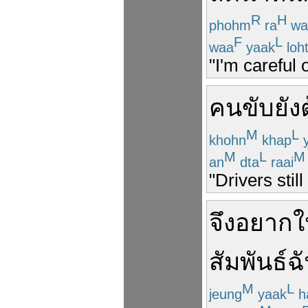
R
H
phohm
ra
wa
F
L
waa
yaak
loh
"I'm careful 
คนขับ
ยัง
M
L
khohn
khap
y
M
L
M
an
dta
raai
"Drivers stil
จึง
อยาก
ใ
สัมพันธ์ฉ
M
L
jeung
yaak
h