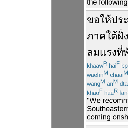
the following
ขอให้
ปร
ภาคใต้
ฝั่
ลมแรง
ที่
พ
R
F
khaaw
hai
bp
M
waehn
chaai
M
M
wang
an
dta
F
R
khao
haa
fan
"We recomme
Southeastern
coming onsh