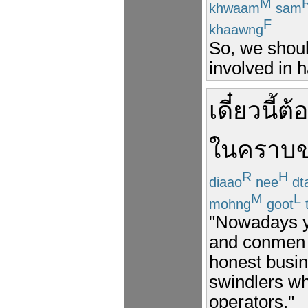
M
khwaam
sam
F
khaawng
So, we shoul
involved in h
เดี๋ยวนี้
ต้
ใน
คราบ
R
H
diaao
nee
dt
M
L
mohng
goot
"Nowadays yo
and conmen w
honest busin
swindlers wh
operators."