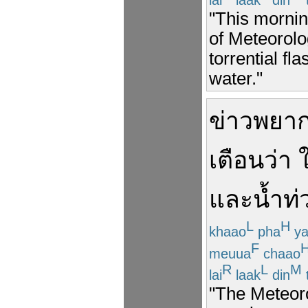
"This mornin
of Meteorolo
torrential f
water."
ข่าว
พยา
เตือน
ว่า
ใ
และ
น้ำท่
L
H
khaao
pha
ya
F
meuua
chaao
R
L
M
lai
laak
din
"The Meteoro