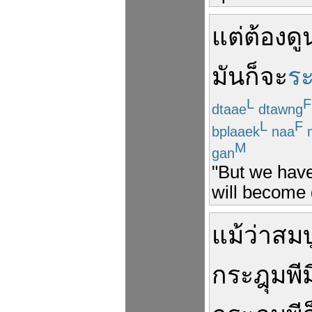
แต่
ต้อง
ดู
มัน
ก็
จะ
ระ
L
F
dtaae
dtawng
L
F
bplaaek
naa
M
gan
"But we have 
will become 
แม้ว่า
สมบ
กระฎุมพี
ม