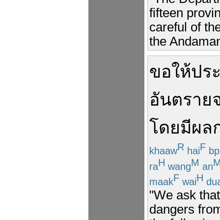
fifteen prov
careful of th
the Andaman
ขอให้
ปร
อันตราย
โดย
มีผล
R
F
khaaw
hai
bp
H
M
ra
wang
an
F
H
maak
wai
du
"We ask that
dangers from