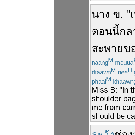
นาง
ข
. "
เ
ตอนนี้
กล
สะพาย
ข
M
naang
meuua
M
H
dtaawn
nee
g
M
phaai
khaawn
Miss B: "In t
shoulder bag
me from carr
should be car
ระวัง
ช่อง