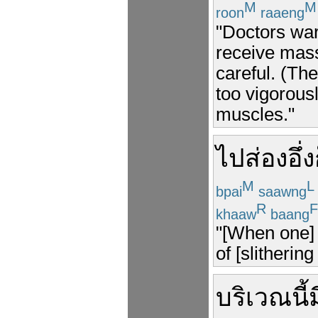
M
M
roon
raaeng
"Doctors war
receive mass
careful. (Th
too vigorous
muscles."
ไป
ส่อง
อึ่ง
M
L
bpai
saawng
R
F
khaaw
baang
"[When one] 
of [slitherin
บริเวณ
นี้
ม