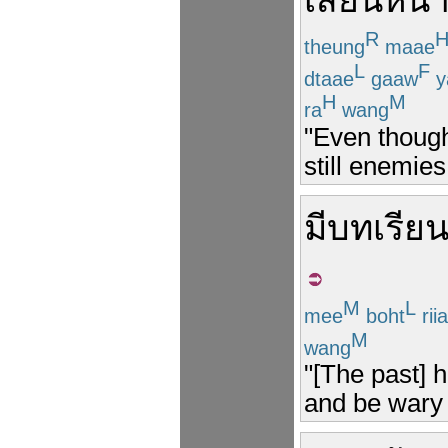
เสี้ยน
หน
R
theung
maae
L
F
dtaae
gaaw
y
H
M
ra
wang
"Even though
still enemie
มี
บทเรีย
M
L
mee
boht
rii
M
wang
"[The past]
and be wary 