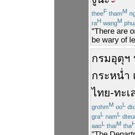
F
M
thee
tham
ng
H
M
ra
wang
phu
"There are o
be wary of l
กรมอุตุฯ
กระหน่ำ
ไทย
-
ทะเ
M
L
grohm
oo
dt
L
L
gra
nam
dteu
L
M
aao
thai
tha
"The Departm