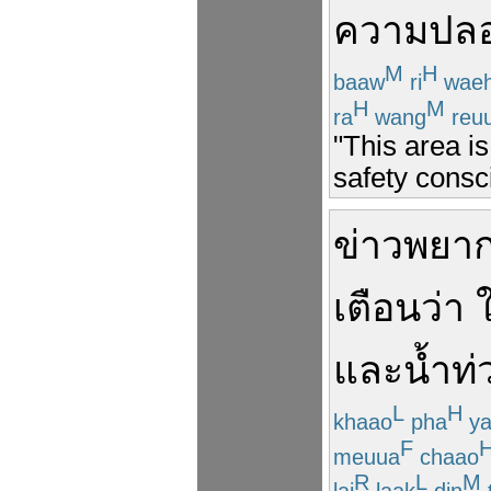
ความปลอ
M
H
baaw
ri
wae
H
M
ra
wang
reu
"This area i
safety consc
ข่าว
พยา
เตือน
ว่า
ใ
และ
น้ำท่
L
H
khaao
pha
ya
F
meuua
chaao
R
L
M
lai
laak
din