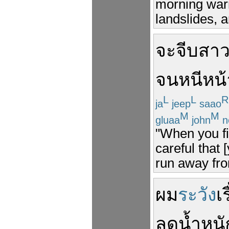
morning warn
landslides, a
จะ
จีบสา
จน
หนีหน้
L
L
R
ja
jeep
saao
M
M
gluaa
john
n
"When you fir
careful that
run away fro
ผม
ระวัง
เร
ลดน้ำหนั