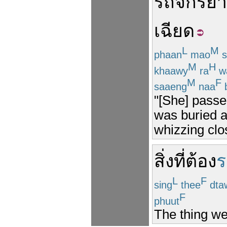
รถจักรย
เฉียด
L
M
phaan
mao
s
M
H
khaawy
ra
w
M
F
saaeng
naa
b
"[She] pass
was buried a
whizzing clo
สิ่งที่
ต้อง
ร
L
F
sing
thee
dta
F
phuut
The thing we