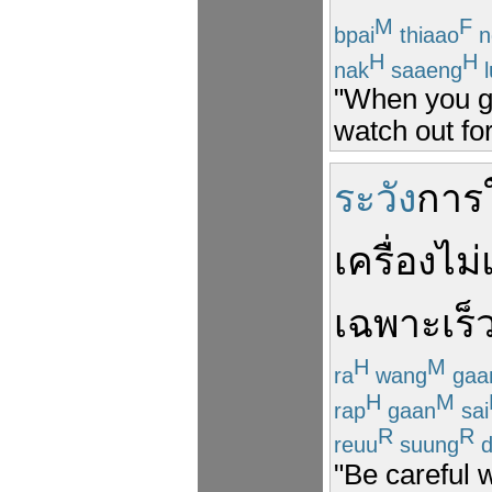
M
F
bpai
thiaao
n
H
H
nak
saaeng
l
"When you go
watch out for
ระวัง
การใ
เครื่อง
ไม่
เฉพาะ
เร็
H
M
ra
wang
gaa
H
M
rap
gaan
sai
R
R
reuu
suung
d
"Be careful 