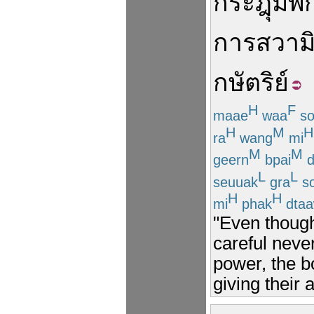
กระฎุมพี
ก
การสวามิภ
กษัตริย์
H
F
maae
waa
s
H
M
H
ra
wang
mi
M
M
geern
bpai
d
L
L
seuuak
gra
s
H
H
mi
phak
dta
"Even thoug
careful neve
power, the b
giving their 