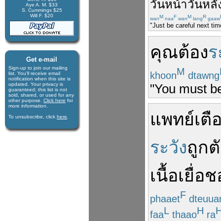
วันหน้าวันหลั
Aye A. M. $33
S. Cummings $25
Will F. $20
M
F
M
R
wan
naa
wan
lang
gaaw
"Just be careful next tim
คุณ
ต้อง
ร
Get e-mail
Sign-up to join our mail­ing
M
khoon
dtawng
list. You'll receive e­mail
notification when this site is
updated. Your privacy is
"You must be
guaran­teed; this list is not
sold, shared, or used for any
other purpose.
Click here
for
more infor­mation.
แพทย์
เตื
To unsubscribe, click
here
.
ระวัง
ถูก
ต
เนื้อ
เยื่อ
ช
F
phaaet
dteuua
L
H
faa
thaao
ra