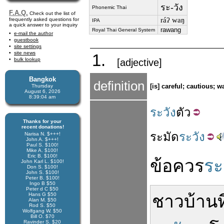
ระ-วัง
Phonemic Thai
F.A.Q.
Check out the list of
ráʔ waŋ
frequently asked questions for
IPA
a quick answer to your inquiry
rawang
Royal Thai General System
e-mail the author
guestbook
site settings
site news
1.
bulk lookup
[adjective]
Bangkok
definition
[is] careful; cautious; w
Thursday
August 6, 2026
8:39:05 am
ระวัง
ตัว
Thanks for your
recent donations!
ระมัด
ระวัง
Narisa N. $+++!
John A. $+++!
Paul S. $100!
Mike A. $100!
Eric B. $100!
ข้อ
ควร
ระ
John Karl L. $100!
Don S. $100!
John S. $100!
Peter B. $100!
Ingo B $50
Peter d C $50
Hans G $50
ชาวบ้าน
ท
Alan M. $50
Rod S. $50
Wolfgang W. $50
Bill O. $70
Ravinder S. $20