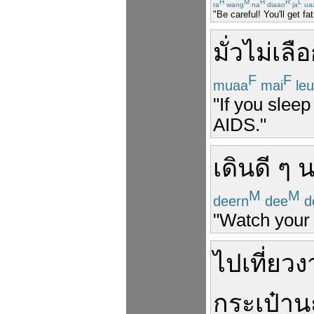
H
M
H
R
L
ra
wang
na
diaao
ja
ua
"Be careful! You'll get fat
มั่ว
ไม่
เลื
F
F
muaa
mai
leu
"If you sleep
AIDS."
เดิน
ดี ๆ
น
M
M
deern
dee
d
"Watch your 
ไป
เที่ยว
ง
กระเป๋า
น