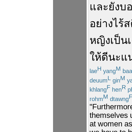
และ
ยัง
บ
อย่าง
ไร้
ส
หญิง
เป็น
เ
ให้
ดี
นะ
แ
H
M
lae
yang
baa
L
M
deuum
gin
y
F
R
khlang
hen
p
M
rohm
dtawng
"Furthermore
themselves u
at women as 