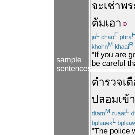
จะ
เช่า
พร
ต้ม
เอา
L
F
ja
chao
phra
M
R
khohn
khaai
"If you are 
sample
be careful th
sentences
ตำรวจ
เต
ปลอม
เข้
M
L
dtam
ruaat
d
L
bplaaek
bplaa
"The police 