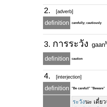
2.
[adverb]
definition
carefully; cautiously
การ
ระวัง
3.
gaan
definition
caution
4.
[interjection]
definition
"Be careful!" "Beware"
ระวัง
นะ
เดี๋ยว