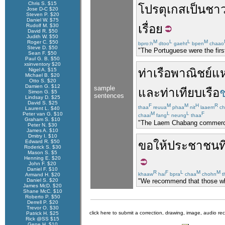
Chris S. $15
โปรตุเกส
เป็น
ชา
Jose D-C $20
Steven P. $20
Daniel W. $75
เรื่อย
Rudolf M. $30
David R. $50
Judith W. $50
M
L
L
M
Roger C. $50
bpro:h
dtoo
gaeht
bpen
chaao
Steve D. $50
"The Portuguese were the firs
Sean F. $50
Paul G. B. $50
xsinventory $20
ท่าเรือ
พาณิชย์
แ
Nigel A. $15
Michael B. $20
Otto S. $20
Damien G. $12
sample
และ
ท่าเทียบเรือ
ช
Simon G. $5
sentences
Lindsay D. $25
David S. $25
F
M
M
H
R
thaa
reuua
phaa
nit
laaem
ch
Laurent L. $40
M
L
L
F
Peter van G. $10
chaai
fang
neung
thaa
Graham S. $10
"The Laem Chabang commercial
Peter N. $30
James A. $10
Dmitry I. $10
Edward R. $50
ขอให้
ประชาชน
ที
Roderick S. $30
Mason S. $5
Henning E. $20
John F. $20
Daniel F. $10
R
F
L
M
M
khaaw
hai
bpra
chaa
chohn
t
Armand H. $20
Daniel S. $20
"We recommend that those who
James McD. $20
Shane McC. $10
Roberto P. $50
Derrell P. $20
Trevor O. $30
click here to submit a correction, drawing, image, audio re
Patrick H. $25
Rick @SS $15
Gene H. $10