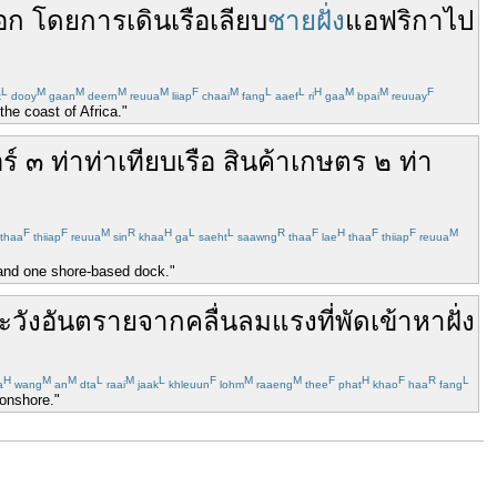
อก
โดย
การเดินเรือ
เลียบ
ชายฝั่ง
แอฟริกา
ไป
L
M
M
M
M
F
M
L
L
H
M
M
F
k
dooy
gaan
deern
reuua
liiap
chaai
fang
aaef
ri
gaa
bpai
reuuay
he coast of Africa."
ร์
๓
ท่า
ท่าเทียบเรือ
สินค้า
เกษตร
๒
ท่า
F
F
M
R
H
L
L
R
F
H
F
F
M
thaa
thiiap
reuua
sin
khaa
ga
saeht
saawng
thaa
lae
thaa
thiiap
reuua
 and one shore-based dock."
ะวัง
อันตราย
จาก
คลื่น
ลมแรง
ที่
พัด
เข้าหา
ฝั่ง
H
M
M
L
M
L
F
M
M
F
H
F
R
L
a
wang
an
dta
raai
jaak
khleuun
lohm
raaeng
thee
phat
khao
haa
fang
onshore."