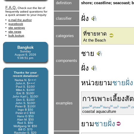
definition
shore; coastline; seacoast; 
F.A.Q.
Check out the list of
frequently asked questions for
a quick answer to your inquiry
ฝั่ง
classifier
e-mail the author
guestbook
site settings
site news
ที่ชายหาด
categories
bulk lookup
At the Beach
Bangkok
ชาย
Sunday
August 9, 2026
5:06:52 pm
components
ฝั่ง
Thanks for your
recent donations!
Narisa N. $+++!
หน่วย
ยาม
ชายฝั่ง
John A. $+++!
Paul S. $100!
Mike A. $100!
Eric B. $100!
การเพาะเลี้ยงสัต
John Karl L. $100!
Don S. $100!
examples
John S. $100!
M
H
H
L
H
Peter B. $100!
gaan
phaw
liiang
sat
naam
ch
Ingo B $50
coastal aquaculture
Peter d C $50
Hans G $50
Alan M. $50
ยาม
ชายฝั่ง
Rod S. $50
Wolfgang W. $50
Bill O. $70
Ravinder S. $20