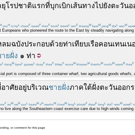
ว
ยุโรป
ชาติ
แรก
ที่
บุกเบิก
เส้นทาง
ไปยัง
ตะวันอ
M
H
L
F
F
F
L
L
F
M
M
M
L
M
yoo
ro:hp
chaat
raaek
thee
book
beerk
sen
thaang
bpai
yang
dta
wan
aaw
t Europeans who pioneered the route to the East by steadily navigating along t
หลมฉบัง
ประกอบด้วย
ท่าเทียบเรือ
คอนเทนเนอ
ายฝั่ง
๑
ท่า
L
M
L
L
F
F
F
M
M
M
M
R
F
a
bang
bpra
gaawp
duay
thaa
thiiap
reuua
khaawn
thaehn
nuuhr
saam
thaa
 port is composed of three container wharf, two agricultural goods wharfs,
่
อาศัยอยู่
บริเวณ
ชายฝั่ง
ภาคใต้
ฝั่ง
ตะวันออก
ร
F
M
R
L
M
H
M
M
L
F
F
L
L
M
L
hee
aa
sai
yuu
baaw
ri
waehn
chaai
fang
phaak
dtaai
fang
dta
wan
aawk
r
 live along the Southeastern coast exercise care due to high winds coming 
cording, or comment for this page