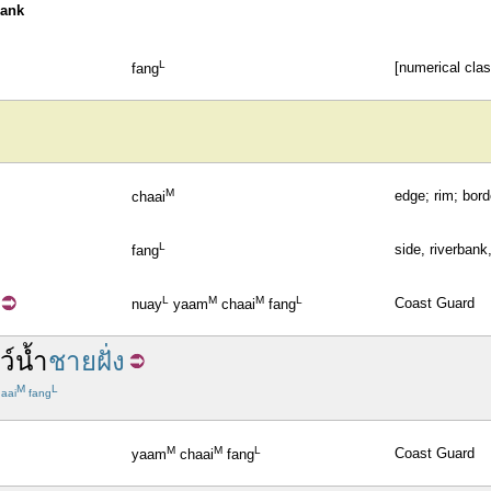
bank
L
[numerical clas
fang
M
edge; rim; borde
chaai
L
side, riverbank
fang
L
M
M
L
Coast Guard
nuay
yaam
chaai
fang
ว์น้ำ
ชายฝั่ง
M
L
aai
fang
M
M
L
Coast Guard
yaam
chaai
fang