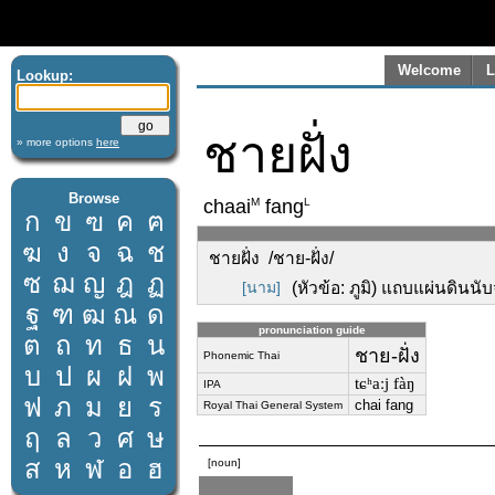
Welcome
L
Lookup:
ชายฝั่ง
» more options
here
Browse
M
L
chaai
fang
ก
ข
ฃ
ค
ฅ
ฆ
ง
จ
ฉ
ช
ชายฝั่ง /ชาย-ฝั่ง/
ซ
ฌ
ญ
ฎ
ฏ
[นาม]
(หัวข้อ: ภูมิ) แถบแผ่นดิน
ฐ
ฑ
ฒ
ณ
ด
pronunciation guide
ต
ถ
ท
ธ
น
ชาย-ฝั่ง
Phonemic Thai
บ
ป
ผ
ฝ
พ
tɕʰaːj fàŋ
IPA
ฟ
ภ
ม
ย
ร
chai fang
Royal Thai General System
ฤ
ล
ว
ศ
ษ
ส
ห
ฬ
อ
ฮ
[noun]