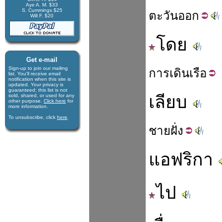
Aye A. M. $33
S. Cummings $25
ตะวัน
ออก
Will F. $20
โดย
Get e-mail
Sign-up to join our mail­ing
การ
เดิน
เรือ
list. You'll receive e­mail
notification when this site is
updated. Your privacy is
guaran­teed; this list is not
เลียบ
sold, shared, or used for any
other purpose.
Click here
for
more infor­mation.
To unsubscribe, click
here
.
ชาย
ฝั่ง
แอฟริกา
ไป