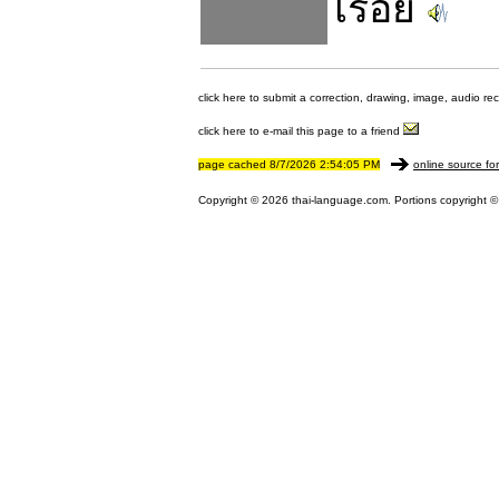
เรื่อย
click here to submit a correction, drawing, image, audio re
click here to e-mail this page to a friend
page cached 8/7/2026 2:54:05 PM
online source fo
Copyright © 2026 thai-language.com. Portions copyright © 