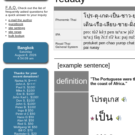
F.A.Q.
Check out the list of
frequently asked questions for
โปฺร-ตุ-เกด-เป็น-ชาว-
a quick answer to your inquiry
Phonemic Thai
e-mail the author
เดิน-เรือ-เลียบ-ชาย-ฝั
guestbook
site settings
proː tùʔ kèːt pen tɕʰaːw júʔ 
site news
IPA
bulk lookup
tɕʰaːj fàŋ ʔɛ̀ːf ríʔ kaː paj rɯ̂
protuket pen chao yurop chat 
Royal Thai
General System
pai rueay
Bangkok
Saturday
August 8, 2026
4:54:10 am
[example sentence]
Thanks for your
recent donations!
definition
"The Portuguese were th
Narisa N. $+++!
the coast of Africa."
John A. $+++!
Paul S. $100!
Mike A. $100!
Eric B. $100!
โปรตุเกส
John Karl L. $100!
Don S. $100!
John S. $100!
Peter B. $100!
Ingo B $50
เป็น
Peter d C $50
Hans G $50
Alan M. $50
Rod S. $50
Wolfgang W. $50
Bill O. $70
Ravinder S. $20