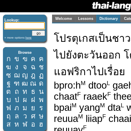
Welcome
Lessons
Dictionary
Cat
Lookup:
โปรตุเกสเป็นชาวย
» more options
here
ไปยังตะวันออก โด
Browse
ก
ข
ฃ
ค
ฅ
ฆ
ง
จ
ฉ
ช
แอฟริกาไปเรื่อย
ซ
ฌ
ญ
ฎ
ฏ
ฐ
ฑ
ฒ
ณ
ด
bpro:h
dtoo
gaeh
M
L
ต
ถ
ท
ธ
น
chaat
raaek
the
F
F
บ
ป
ผ
ฝ
พ
bpai
yang
dta
w
M
M
L
ฟ
ภ
ม
ย
ร
ฤ
ล
ว
ศ
ษ
reuua
liiap
chaa
M
F
ส
ห
ฬ
อ
ฮ
reuuay
F