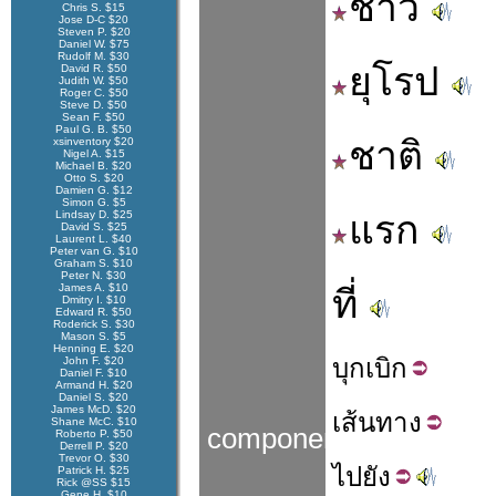
ชาว
Chris S. $15
Jose D-C $20
Steven P. $20
Daniel W. $75
Rudolf M. $30
ยุโรป
David R. $50
Judith W. $50
Roger C. $50
Steve D. $50
Sean F. $50
Paul G. B. $50
ชาติ
xsinventory $20
Nigel A. $15
Michael B. $20
Otto S. $20
Damien G. $12
Simon G. $5
Lindsay D. $25
แรก
David S. $25
Laurent L. $40
Peter van G. $10
Graham S. $10
Peter N. $30
James A. $10
ที่
Dmitry I. $10
Edward R. $50
Roderick S. $30
Mason S. $5
Henning E. $20
บุก
เบิก
John F. $20
Daniel F. $10
Armand H. $20
Daniel S. $20
James McD. $20
เส้น
ทาง
Shane McC. $10
components
Roberto P. $50
Derrell P. $20
Trevor O. $30
ไป
ยัง
Patrick H. $25
Rick @SS $15
Gene H. $10