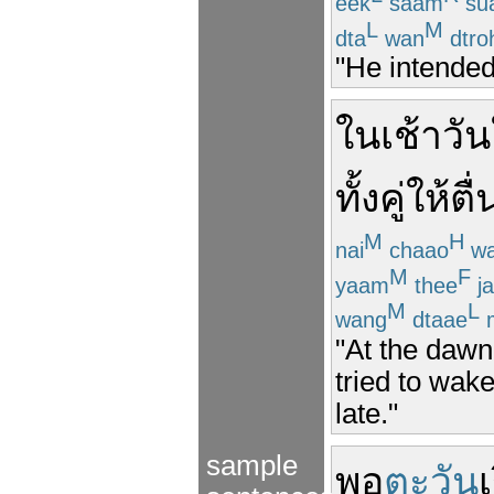
eek
saam
su
L
M
dta
wan
dtro
"He intended 
ใน
เช้า
วัน
ทั้ง
คู่
ให้
ตื่
M
H
nai
chaao
w
M
F
yaam
thee
ja
M
L
wang
dtaae
"At the dawn
tried to wake
late."
sample
พอ
ตะวัน
เ