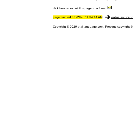
click here to e-mail this page to a friend
page cached 8/6/2026 11:34:44 AM
online source fo
Copyright © 2026 thai-language.com. Portions copyright © 