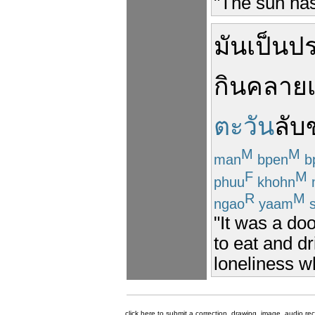
"The sun ha
มัน
เป็น
ปร
กิน
คลายเ
ตะวัน
ลับ
M
M
man
bpen
b
F
M
phuu
khohn
R
M
ngao
yaam
s
"It was a do
to eat and d
loneliness w
click here to submit a correction, drawing, image, audio re