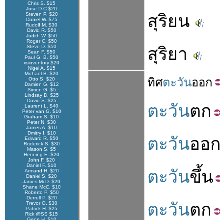
Chris S. $15
Jose D-C $20
Steven P. $20
สุริยน
Daniel W. $75
Rudolf M. $30
David R. $50
Judith W. $50
Roger C. $50
Steve D. $50
สุริยา
Sean F. $50
Paul G. B. $50
xsinventory $20
Nigel A. $15
Michael B. $20
ทิศ
ตะวัน
ออก
Otto S. $20
Damien G. $12
Simon G. $5
Lindsay D. $25
David S. $25
ตะวัน
ตก
Laurent L. $40
Peter van G. $10
Graham S. $10
Peter N. $30
James A. $10
Dmitry I. $10
ตะวัน
ออ
Edward R. $50
Roderick S. $30
Mason S. $5
Henning E. $20
John F. $20
Daniel F. $10
ตะวัน
ขึ้น
Armand H. $20
Daniel S. $20
James McD. $20
Shane McC. $10
Roberto P. $50
Derrell P. $20
ตะวัน
ตก
Trevor O. $30
Patrick H. $25
Rick @SS $15
Gene H. $10