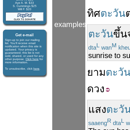
Aye A. M. $33
S. Cummings $25
Will F. $20
ทิศ
ตะวัน
examples
ตะวัน
ขึ้น
Get e-mail
Sign-up to join our mail­ing
list. You'll receive e­mail
L
M
dta
wan
khe
notification when this site is
updated. Your privacy is
guaran­teed; this list is not
sunrise to s
sold, shared, or used for any
other purpose.
Click here
for
more infor­mation.
ยาม
ตะวั
To unsubscribe, click
here
.
ดวง
แสง
ตะวั
R
L
saaeng
dta
w