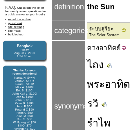
definition
the Sun
F.A.Q.
Check out the list of
frequently asked questions for
a quick answer to your inquiry
e-mail the author
guestbook
site settings
ระบบสุริยะ
categories
site news
bulk lookup
The Solar System
Bangkok
ดวง
อาทิตย์
Friday
August 7, 2026
1:34:49 am
ไถง
Thanks for your
recent donations!
Narisa N. $+++!
พระอาทิต
John A. $+++!
Paul S. $100!
Mike A. $100!
Eric B. $100!
John Karl L. $100!
Don S. $100!
รวิ
John S. $100!
Peter B. $100!
synonyms
Ingo B $50
Peter d C $50
Hans G $50
Alan M. $50
รำไพ
Rod S. $50
Wolfgang W. $50
Bill O. $70
Ravinder S. $20