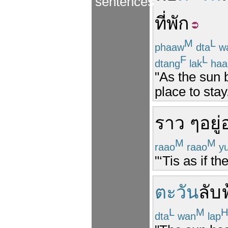
sentences
ที่
พัก
M
L
phaaw
dta
w
F
L
dtang
lak
haa
"As the sun 
place to stay
ราว ๆ
อยู่
อ
M
M
raao
raao
y
"‘Tis as if t
ตะวัน
ลับ
L
M
H
dta
wan
lap