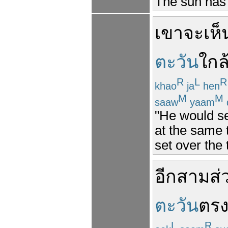
The sun has 
เขา
จะ
เห็
ตะวัน
ใกล
R
L
R
khao
ja
hen
M
M
saaw
yaam
"He would se
at the same 
set over the 
อีก
สาม
ส่
ตะวัน
ตร
L
R