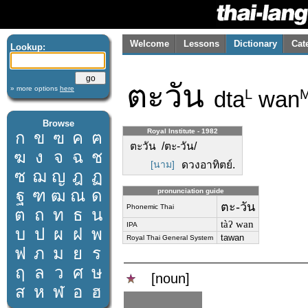
Welcome
Lessons
Dictionary
Cat
Lookup:
ตะวัน
» more options
here
dta
wan
L
Browse
Royal Institute - 1982
ก
ข
ฃ
ค
ฅ
ตะวัน /ตะ-วัน/
ฆ
ง
จ
ฉ
ช
[นาม]
ดวงอาทิตย์.
ซ
ฌ
ญ
ฎ
ฏ
ฐ
ฑ
ฒ
ณ
ด
pronunciation guide
ตะ-วัน
Phonemic Thai
ต
ถ
ท
ธ
น
tàʔ wan
IPA
บ
ป
ผ
ฝ
พ
tawan
Royal Thai General System
ฟ
ภ
ม
ย
ร
ฤ
ล
ว
ศ
ษ
[noun]
ส
ห
ฬ
อ
ฮ