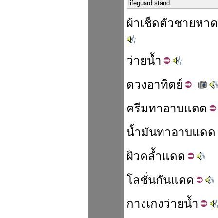
lifeguard stand
ผ้าเช็ดตัว
ชายหาด
ว่าย
น้ำ
ดวง
อาทิตย์
ครีม
ทา
อาบแดด
น้ำมัน
ทา
อาบ
แดด
ผิว
คล้ำ
แดด
โลชั่น
กัน
แดด
กางเกง
ว่ายน้ำ