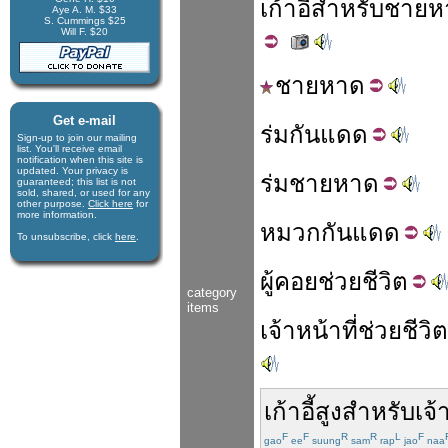
เก้าอี้
สำหรับ
ชายห
Aye A. M. $33
S. Cummings $25
Will F. $20
ชาย
หาด
Get e-mail
ร่ม
กัน
แดด
Sign-up to join our mail­ing
list. You'll receive e­mail
notification when this site is
updated. Your privacy is
ร่ม
ชาย
หาด
guaran­teed; this list is not
sold, shared, or used for any
other purpose.
Click here
for
more infor­mation.
หมวก
กัน
แดด
To unsubscribe, click
here
.
ผู้
คอย
ช่วย
ชีวิต
category
items
เจ้าหน้าที่
ช่วย
ชีวิต
เก้าอี้
สูง
สำหรับ
เจ้
F
F
R
R
L
F
gao
ee
suung
sam
rap
jao
naa