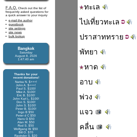
ทะเล
F.A.Q.
Check out the list of
frequently asked questions for
a quick answer to your inquiry
ไปเที่ยว
ทะเล
e-mail the author
guestbook
site settings
site news
ปราสาท
ทราย
bulk lookup
Bangkok
พัทยา
Saturday
August 8, 2026
1:47:41 am
หาด
Thanks for your
recent donations!
อาบ
Narisa N. $+++!
John A. $+++!
Paul S. $100!
Mike A. $100!
พ่วง
Eric B. $100!
John Karl L. $100!
Don S. $100!
John S. $100!
Peter B. $100!
แจว
Ingo B $50
Peter d C $50
Hans G $50
Alan M. $50
คลื่น
Rod S. $50
Wolfgang W. $50
Bill O. $70
Ravinder S. $20