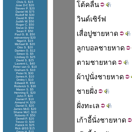
Chris S. $15
โต้
คลื่น
Jose D-C $20
Steven P. $20
Daniel W. $75
Rudolf M. $30
วินด์เซิร์ฟ
David R. $50
Judith W. $50
Roger C. $50
Steve D. $50
Sean F. $50
เสื่อ
ปู
ชายหาด
Paul G. B. $50
xsinventory $20
Nigel A. $15
Michael B. $20
ลูกบอล
ชายหาด
Otto S. $20
Damien G. $12
Simon G. $5
Lindsay D. $25
ตาม
ชายหาด
David S. $25
Laurent L. $40
Peter van G. $10
Graham S. $10
Peter N. $30
ผ้า
ปู
นั่ง
ชายหาด
James A. $10
Dmitry I. $10
Edward R. $50
Roderick S. $30
ชาย
ฝั่ง
Mason S. $5
Henning E. $20
John F. $20
Daniel F. $10
Armand H. $20
ฝั่ง
ทะเล
Daniel S. $20
James McD. $20
Shane McC. $10
Roberto P. $50
เก้าอี้
นั่ง
ชายหาด
Derrell P. $20
Trevor O. $30
Patrick H. $25
Rick @SS $15
Gene H. $10