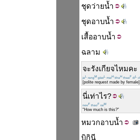
ชุด
ว่ายน้ำ
ชุด
อาบน้ำ
เสื้อ
อาบน้ำ
ฉลาม
จะรังเกียจไหมคะ 
L
M
L
H
H
F
L
ja
rang
giiat
mai
kha
thaa
di
c
[polite request made by female]
นี่
เท่าไร
?
F
F
M
nee
thao
rai
"How much is this?"
หมวก
อาบน้ำ
บิกินี