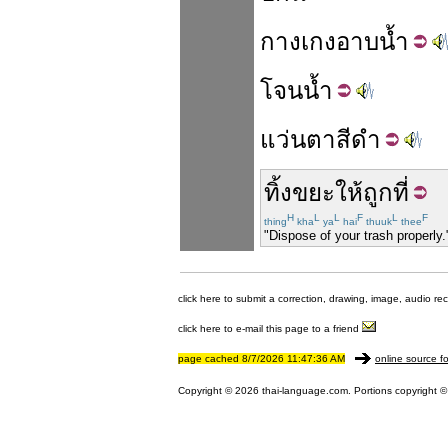
กางเกง
อาบน้ำ
โจน
น้ำ
แว่นตา
สีดำ
ทิ้ง
ขยะ
ให้
ถูกที่
H
L
L
F
L
F
thing
kha
ya
hai
thuuk
thee
"Dispose of your trash properly.
click here to submit a correction, drawing, image, audio re
click here to e-mail this page to a friend
page cached 8/7/2026 11:47:36 AM
online source fo
Copyright © 2026 thai-language.com. Portions copyright © 