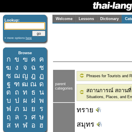
Welcome
Lessons
Dictionary
Cat
Lookup:
» more options
here
Browse
ก
ข
ฃ
ค
ฅ
ฆ
ง
จ
ฉ
ช
ซ
ฌ
ญ
ฎ
ฏ
Phrases for Tourists and 
ฐ
ฑ
ฒ
ณ
ด
parent
categories
สถานการณ์ สถานที่ 
ต
ถ
ท
ธ
น
Situations, Places, and Er
บ
ป
ผ
ฝ
พ
ฟ
ภ
ม
ย
ร
ทราย
ฤ
ล
ว
ศ
ษ
สมุทร
ส
ห
ฬ
อ
ฮ