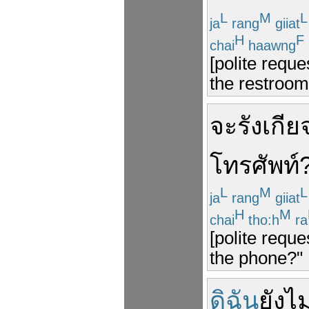
L
M
L
ja
rang
giiat
H
F
chai
haawng
[polite requ
the restroom
จะรังเกี
โทรศัพท์
L
M
L
ja
rang
giiat
H
M
chai
tho:h
ra
[polite requ
the phone?"
ดิฉัน
ยังไ