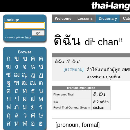
Welcome
Lessons
Dictionary
Cat
Lookup:
ดิฉัน
» more options
here
di
chan
L
R
Browse
ก
ข
ฃ
ค
ฅ
ดิฉัน /ดิ-ฉัน/
ฆ
ง
จ
ฉ
ช
[สรรพนาม]
คำใช้แทนตัวผู้พูด เพ
ซ
ฌ
ญ
ฎ
ฏ
สรรพนามบุรุษที่ ๑.
ฐ
ฑ
ฒ
ณ
ด
pronunciation guide
ต
ถ
ท
ธ
น
ดิ-ฉัน
Phonemic Thai
บ
ป
ผ
ฝ
พ
dìʔ tɕʰǎn
IPA
ฟ
ภ
ม
ย
ร
dichan
Royal Thai General System
ฤ
ล
ว
ศ
ษ
ส
ห
ฬ
อ
ฮ
[pronoun, formal]