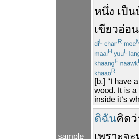
หนึ่ง
เป็น
เขียว
อ่อน
L
R
di
chan
mee
H
L
maai
yuu
lan
F
khaang
naawk
R
khaao
[b.] "I have
wood. It is a
inside it’s wh
ดิฉัน
คิดว่
เพราะ
จะ
sample