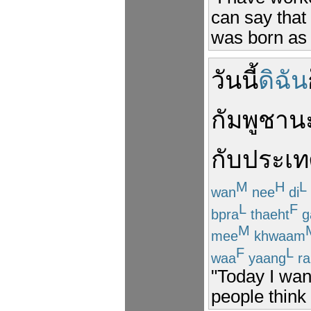
can say that
was born as 
วันนี้
ดิฉัน
กัมพูชา
น
กับ
ประเ
M
H
L
wan
nee
di
L
F
bpra
thaeht
g
M
mee
khwaam
F
L
waa
yaang
ra
"Today I wan
people think