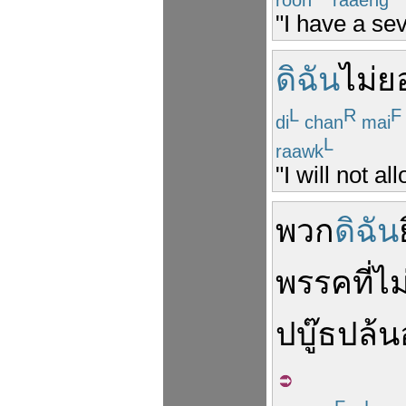
"I have a sev
ดิฉัน
ไม่
ย
L
R
F
di
chan
mai
L
raawk
"I will not a
พวก
ดิฉัน
พรรค
ที่
ไม
ปบู๊ธ
ปล้น