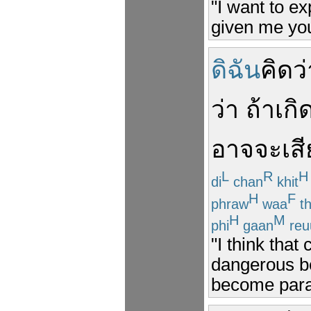
"I want to e
given me you
ดิฉัน
คิดว่
ว่า
ถ้า
เกิ
อาจจะ
เสี
L
R
H
di
chan
khit
H
F
phraw
waa
t
H
M
phi
gaan
reu
"I think tha
dangerous be
become paral