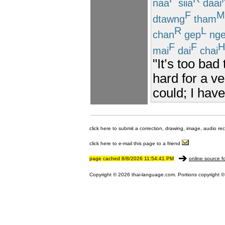
naa
siia
daai
F
M
dtawng
tham
R
L
chan
gep
nge
F
F
H
mai
dai
chai
"It’s too bad
hard for a v
could; I have
click here to submit a correction, drawing, image, audio re
click here to e-mail this page to a friend
page cached 8/8/2026 11:54:41 PM
online source f
Copyright © 2026 thai-language.com. Portions copyright © 