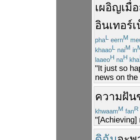
เผอิญ
เมื่อ
อินเทอร์เ
L
M
pha
eern
me
L
M
khaao
nai
in
H
H
laaeo
na
kha
"It just so h
news on the 
ความฝัน
M
R
khwaam
fan
"[Achieving]
ดิฉัน
จะ
พ