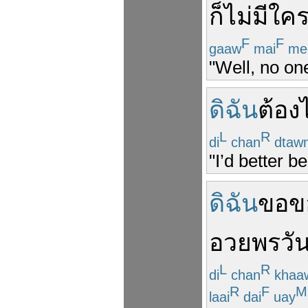
ก็
ไม่มีใค
F
F
gaaw
mai
me
"Well, no one
ดิฉัน
ต้อง
L
R
di
chan
dtaw
"I’d better 
ดิฉัน
ขอ
ข
อวยพรวัน
L
R
di
chan
khaa
R
F
M
laai
dai
uay