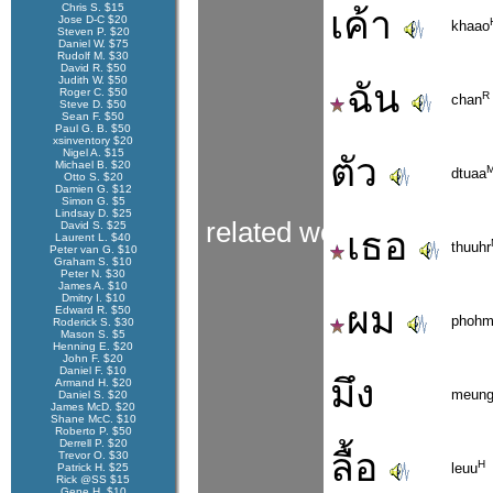
Chris S. $15
เค้า
Jose D-C $20
khaao
Steven P. $20
Daniel W. $75
Rudolf M. $30
David R. $50
Judith W. $50
ฉัน
Roger C. $50
R
chan
Steve D. $50
Sean F. $50
Paul G. B. $50
xsinventory $20
Nigel A. $15
ตัว
Michael B. $20
dtuaa
Otto S. $20
Damien G. $12
Simon G. $5
Lindsay D. $25
related words
David S. $25
เธอ
Laurent L. $40
thuuhr
Peter van G. $10
Graham S. $10
Peter N. $30
James A. $10
Dmitry I. $10
ผม
Edward R. $50
phoh
Roderick S. $30
Mason S. $5
Henning E. $20
John F. $20
Daniel F. $10
มึง
Armand H. $20
meun
Daniel S. $20
James McD. $20
Shane McC. $10
Roberto P. $50
Derrell P. $20
ลื้อ
Trevor O. $30
H
leuu
Patrick H. $25
Rick @SS $15
Gene H. $10