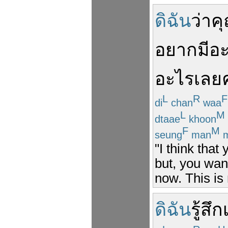
ดิฉัน
ว่า
ค
อยาก
มี
อ
อะไร
เลย
L
R
F
di
chan
waa
L
M
dtaae
khoon
F
M
seung
man
m
"I think tha
but, you wan
now. This is 
ดิฉัน
รู้สึก