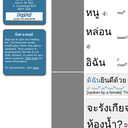
Aye A. M. $33
S. Cummings $25
หนู
Will F. $20
R
nuu
หล่อน
Get e-mail
laawn
Sign-up to join our mail­ing
list. You'll receive e­mail
notification when this site is
updated. Your privacy is
guaran­teed; this list is not
sold, shared, or used for any
other purpose.
Click here
for
อิฉัน
L
i
more infor­mation.
R
chan
To unsubscribe, click
here
.
ดิฉัน
ยินดี
ด้วย
L
R
M
M
F
di
chan
yin
dee
duay
[spoken by a female] "I'
จะรังเกี
ห้องน้ำ
?