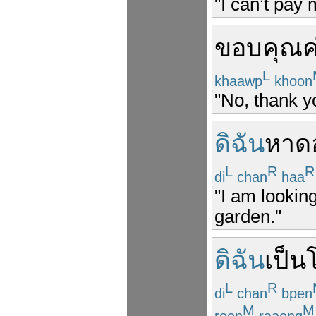
"I can’t pay
ขอบคุณ
ค
L
khaawp
khoon
"No, thank yo
ดิฉัน
หา
ด
L
R
R
di
chan
haa
"I am looking
garden."
ดิฉัน
เป็น
L
R
di
chan
bpen
M
M
roon
raaeng