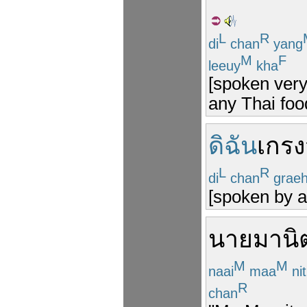
L
R
di
chan
yang
M
F
leeuy
kha
[spoken very 
any Thai foo
ดิฉัน
เกรง
L
R
di
chan
grae
[spoken by a 
นาย
มานิ
M
M
naai
maa
nit
R
chan