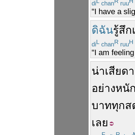
L
R
H
di
chan
ruu
"I have a sli
ดิฉัน
รู้สึก
L
R
H
di
chan
ruu
"I am feeling
น่าเสียด
อย่างหนั
บาท
ทุก
ส
เลย
F
R