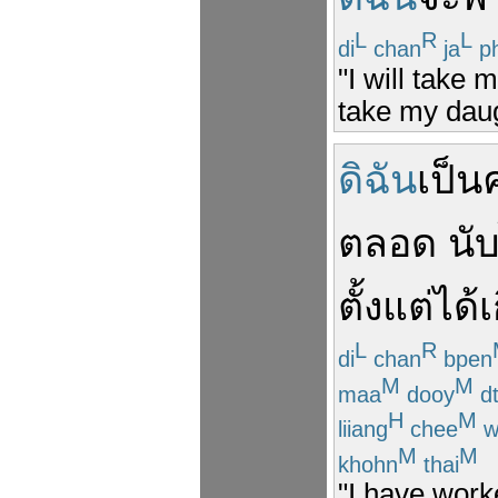
L
R
L
di
chan
ja
p
"I will take 
take my daug
ดิฉัน
เป็น
ตลอด
นั
ตั้งแต่
ได้
เ
L
R
di
chan
bpen
M
M
maa
dooy
d
H
M
liiang
chee
w
M
M
khohn
thai
"I have work