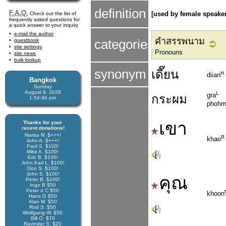
definition
F.A.Q.
[used by female speaker
Check out the list of
frequently asked questions for
a quick answer to your inquiry
e-mail the author
คำสรรพนาม
guestbook
categories
site settings
Pronouns
site news
bulk lookup
synonym
เดี๊ยน
H
diian
Bangkok
Sunday
August 9, 2026
L
gra
กระผม
1:54:47 pm
phoh
เขา
Thanks for your
recent donations!
Narisa N. $+++!
R
khao
John A. $+++!
Paul S. $100!
Mike A. $100!
Eric B. $100!
John Karl L. $100!
Don S. $100!
John S. $100!
คุณ
Peter B. $100!
Ingo B $50
Peter d C $50
khoon
Hans G $50
Alan M. $50
Rod S. $50
Wolfgang W. $50
Bill O. $70
Ravinder S. $20