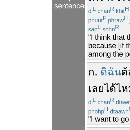
sentences
L
R
H
di
chan
khit
F
H
phuut
phraw
L
R
sap
sohn
"I think tha
because [if 
among the p
ก
.
ดิฉัน
ต
เลย
ได้ไห
L
R
di
chan
dtaw
H
phohp
dtaawn
"I want to g