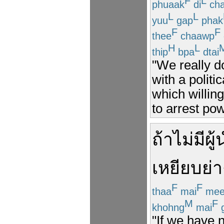
F
L
phuaak
di
ch
L
L
yuu
gap
phak
F
F
thee
chaawp
H
L
thip
bpa
dtai
"We really d
with a polit
which willingl
to arrest pow
ถ้า
ไม่
มี
ผู
เหยียบย่า
F
F
thaa
mai
me
M
F
khohng
mai
g
"If we have n