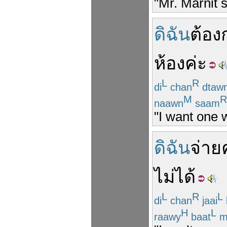
"Mr. Marnit 
ดิฉัน
ต้อง
ห้อง
ค่ะ
L
R
di
chan
dtaw
M
R
naawn
saam
"I want one 
ดิฉัน
จ่าย
ไม่ได้
L
R
L
di
chan
jaai
H
L
raawy
baat
m