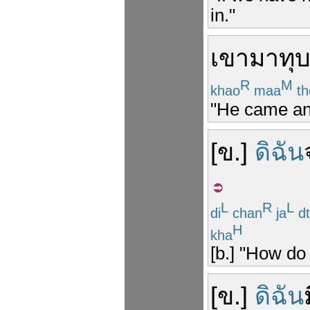
in."
เขา
มา
ทุบ
R
M
khao
maa
th
"He came an
[
ข
.]
ดิฉัน
L
R
L
di
chan
ja
dt
H
kha
[b.] "How do 
[
ข
.]
ดิฉัน