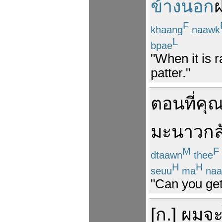
ข้างนอก
F
khaang
naawk
L
bpae
"When it is r
patter."
ตอน
ที่
คุ
มะนาว
กล
M
F
dtaawn
thee
H
H
seuu
ma
naa
"Can you get
[
ก
.]
ผม
จ