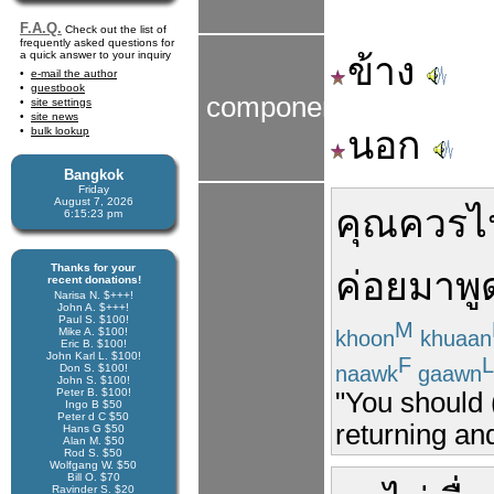
F.A.Q.
Check out the list of
frequently asked questions for
a quick answer to your inquiry
ข้าง
e-mail the author
guestbook
components
site settings
site news
นอก
bulk lookup
Bangkok
Friday
August 7, 2026
คุณ
ควร
ไ
6:15:23 pm
Thanks for your
ค่อย
มา
พู
recent donations!
Narisa N. $+++!
John A. $+++!
Paul S. $100!
M
Mike A. $100!
khoon
khuaan
Eric B. $100!
John Karl L. $100!
F
L
naawk
gaawn
Don S. $100!
John S. $100!
Peter B. $100!
"You should 
Ingo B $50
Peter d C $50
returning an
Hans G $50
Alan M. $50
Rod S. $50
Wolfgang W. $50
Bill O. $70
Ravinder S. $20