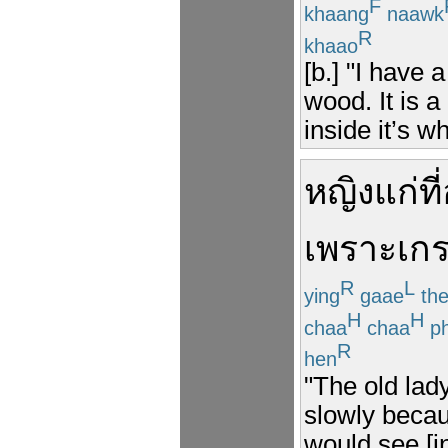
F
khaang
naawk
R
khaao
[b.] "I have
wood. It is a
inside it’s wh
หญิง
แก่
ที่
เพราะ
เกร
R
L
ying
gaae
th
H
H
chaa
chaa
ph
R
hen
"The old lad
slowly becau
would see [in