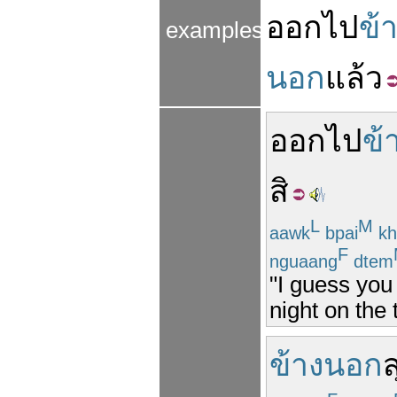
ออก
ไป
ข้
examples
นอก
แล้ว
ออก
ไป
ข้
สิ
L
M
aawk
bpai
kh
F
nguaang
dtem
"I guess you
night on the
ข้างนอก
ส