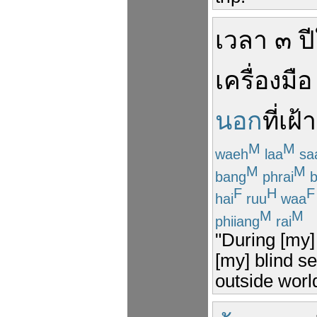
เวลา
๓
ปี
เครื่องมือ
นอก
ที่
เฝ้
M
M
waeh
laa
sa
M
M
bang
phrai
b
F
H
F
hai
ruu
waa
M
M
phiiang
rai
"During [my]
[my] blind s
outside worl