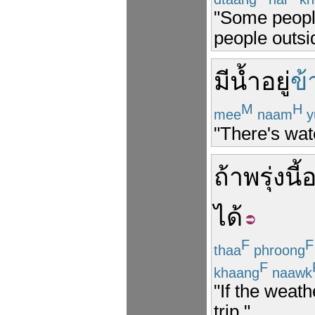
"Some people
people outsi
มี
น้ำ
อยู่
ข
M
H
mee
naam
y
"There's wat
ถ้า
พรุ่งนี้
ได้
F
F
thaa
phroong
F
khaang
naawk
"If the weat
trip."