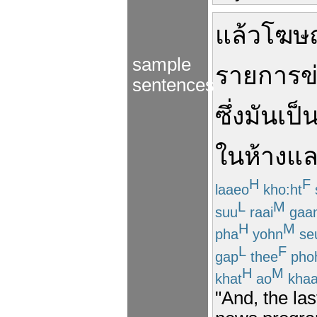
แล้ว
โฆษ
sample
รายการ
ข
sentences
ซึ่ง
มัน
เป็
ใน
ห้าง
แล
H
F
laaeo
kho:ht
L
M
suu
raai
gaa
H
M
pha
yohn
se
L
F
gap
thee
pho
H
M
khat
ao
kha
"And, the la