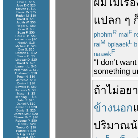
ผม
ไม่
เรื
Chris S. $15
Jose D-C $20
Steven P. $20
Daniel W. $75
Rudolf M. $30
แปลก ๆ
ก
David R. $50
Judith W. $50
Roger C. $50
Steve D. $50
R
F
Sean F. $50
phohm
mai
r
Paul G. B. $50
xsinventory $20
M
L
rai
bplaaek
b
Nigel A. $15
Michael B. $20
Otto S. $20
F
naawk
Damien G. $12
Simon G. $5
"I don’t want
Lindsay D. $25
David S. $25
Laurent L. $40
something un
Peter van G. $10
Graham S. $10
Peter N. $30
James A. $10
Dmitry I. $10
ถ้า
ไม่
อย
Edward R. $50
Roderick S. $30
Mason S. $5
Henning E. $20
John F. $20
ข้างนอก
Daniel F. $10
Armand H. $20
Daniel S. $20
James McD. $20
Shane McC. $10
Roberto P. $50
ปริมาณ
น
Derrell P. $20
Trevor O. $30
Patrick H. $25
Rick @SS $15
F
F
Gene H. $10