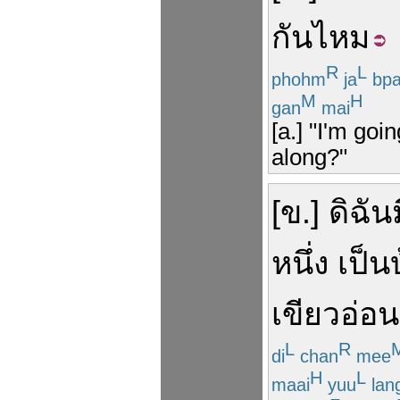
กัน
ไหม
R
L
phohm
ja
bpa
M
H
gan
mai
[a.] "I'm goi
along?"
[
ข
.]
ดิฉัน
หนึ่ง
เป็น
เขียว
อ่อน
L
R
di
chan
mee
H
L
maai
yuu
lan