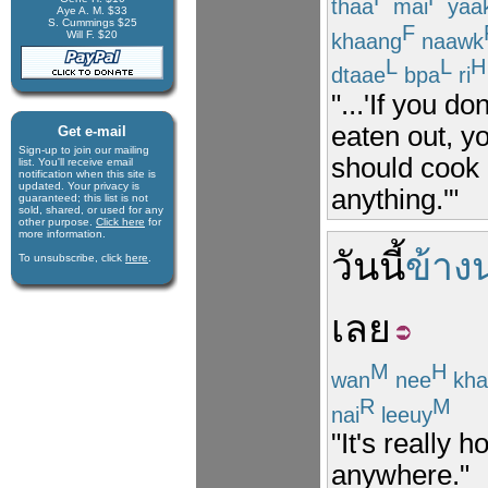
thaa
mai
yaa
Aye A. M. $33
S. Cummings $25
F
Will F. $20
khaang
naawk
L
L
H
dtaae
bpa
ri
"...'If you d
eaten out, y
Get e-mail
Sign-up to join our mail­ing
should cook 
list. You'll receive e­mail
notification when this site is
updated. Your privacy is
anything.'"
guaran­teed; this list is not
sold, shared, or used for any
other purpose.
Click here
for
more infor­mation.
วันนี้
ข้าง
To unsubscribe, click
here
.
เลย
M
H
wan
nee
kha
R
M
nai
leeuy
"It's really h
anywhere."