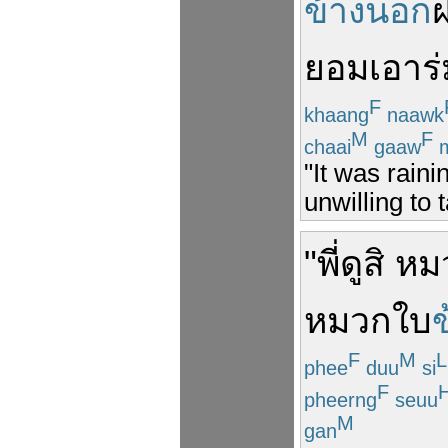
ข้างนอก
ยอม
เอา
ร
F
khaang
naawk
M
F
chaai
gaaw
m
"It was rain
unwilling to 
"
พี่
ดู
สิ
หม
หมวก
ใบ
F
M
L
phee
duu
si
F
pheerng
seuu
M
gan