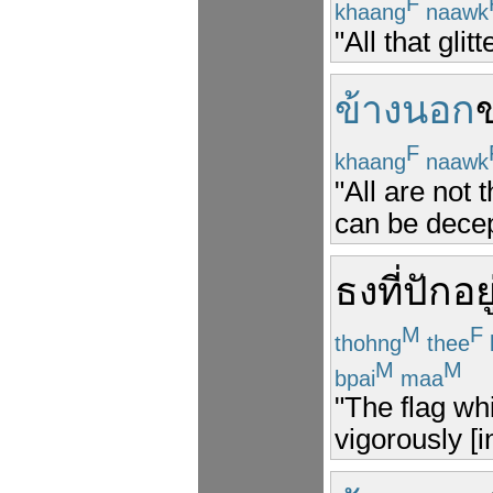
F
khaang
naawk
"All that glit
ข้างนอก
F
khaang
naawk
"All are not
can be decep
ธง
ที่
ปัก
อยู
M
F
thohng
thee
M
M
bpai
maa
"The flag wh
vigorously [i