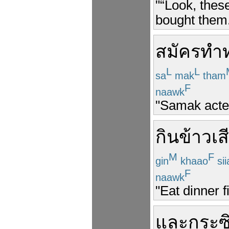
"“Look, thes
bought them.
สมัคร
ทำท
L
L
sa
mak
tham
F
naawk
"Samak acted
กินข้าว
เส
M
F
gin
khaao
sii
F
naawk
"Eat dinner f
และ
กระซ