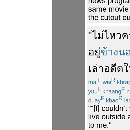
news progra
same movie I
the cutout ou
"
ไม่ไหว
ค
อยู่
ข้างน
เล่า
อดีต
ใ
F
R
mai
wai
khra
L
F
yuu
khaang
n
F
R
duay
khao
la
"“[I] couldn’t
live outside 
to me."