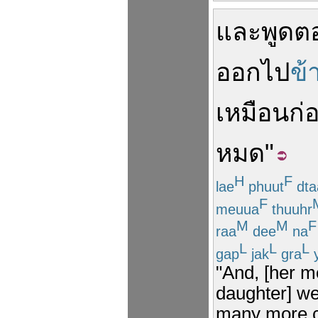
และ
พูด
ต
ออกไป
ข้
เหมือน
ก่
หมด
"
H
F
lae
phuut
dta
F
meuua
thuuhr
M
M
F
raa
dee
na
L
L
L
gap
jak
gra
"And, [her m
daughter] wen
many more ca