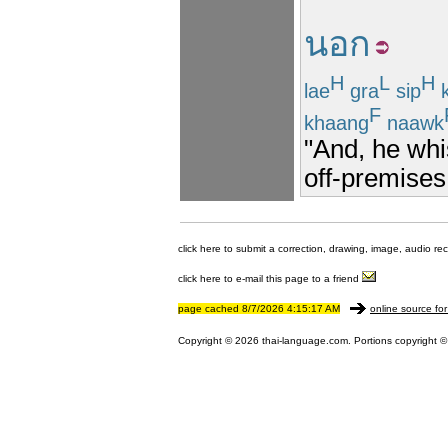
นอก
H
L
H
lae
gra
sip
k
F
khaang
naawk
"And, he whi
off-premises
click here to submit a correction, drawing, image, audio re
click here to e-mail this page to a friend
page cached 8/7/2026 4:15:17 AM
online source for
Copyright © 2026 thai-language.com. Portions copyright © 