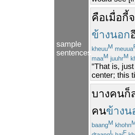
คือ
เมื่อกี้
จ
ข้างนอก
อ
sample
M
kheuu
meuua
sentences
M
M
maa
juuhr
k
"That is, jus
center; this 
บางคน
ก็
ส
คน
ข้างน
M
baang
khohn
L
F
dtaang
hai
kh