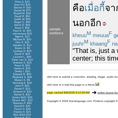
Chris S. $15
คือ
เมื่อกี้
จา
Jose D-C $20
Steven P. $20
Daniel W. $75
Rudolf M. $30
David R. $50
Judith W. $50
นอก
อีก
Roger C. $50
Steve D. $50
Sean F. $50
sample
Paul G. B. $50
M
F
sentence
xsinventory $20
kheuu
meuua
g
Nigel A. $15
Michael B. $20
M
F
juuhr
khaang
na
Otto S. $20
Damien G. $12
Simon G. $5
"That is, just a
Lindsay D. $25
David S. $25
center; this tim
Laurent L. $40
Peter van G. $10
Graham S. $10
Peter N. $30
James A. $10
Dmitry I. $10
Edward R. $50
click here to submit a correction, drawing, image, audio re
Roderick S. $30
Mason S. $5
Henning E. $20
click here to e-mail this page to a friend
John F. $20
Daniel F. $10
Armand H. $20
page cached 8/8/2026 9:12:00 AM
online source for
Daniel S. $20
James McD. $20
Shane McC. $10
Copyright © 2026 thai-language.com. Portions copyright © 
Roberto P. $50
Derrell P. $20
Trevor O. $30
Patrick H. $25
Rick @SS $15
Gene H. $10