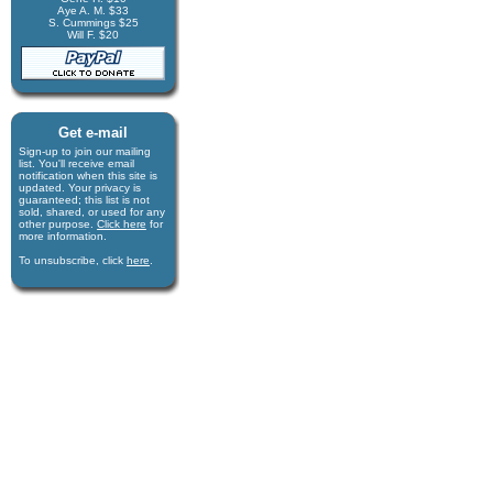
Aye A. M. $33
S. Cummings $25
Will F. $20
Get e-mail
Sign-up to join our mail­ing
list. You'll receive e­mail
notification when this site is
updated. Your privacy is
guaran­teed; this list is not
sold, shared, or used for any
other purpose.
Click here
for
more infor­mation.
To unsubscribe, click
here
.