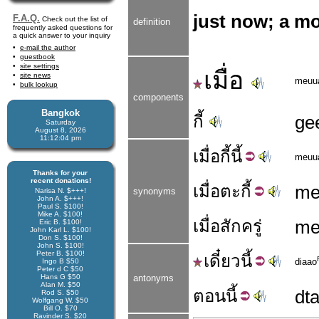
just now; a m
F.A.Q.
Check out the list of
definition
frequently asked questions for
a quick answer to your inquiry
e-mail the author
guestbook
site settings
เมื่อ
site news
meuu
bulk lookup
components
Bangkok
กี้
ge
Saturday
August 8, 2026
11:12:04 pm
เมื่อ
กี้
นี้
meuu
Thanks for your
recent donations!
เมื่อ
ตะกี้
me
synonyms
Narisa N. $+++!
John A. $+++!
Paul S. $100!
Mike A. $100!
เมื่อสักครู่
me
Eric B. $100!
John Karl L. $100!
Don S. $100!
John S. $100!
Peter B. $100!
เดี๋ยว
นี้
diaao
Ingo B $50
Peter d C $50
Hans G $50
antonyms
Alan M. $50
ตอน
นี้
dt
Rod S. $50
Wolfgang W. $50
Bill O. $70
Ravinder S. $20