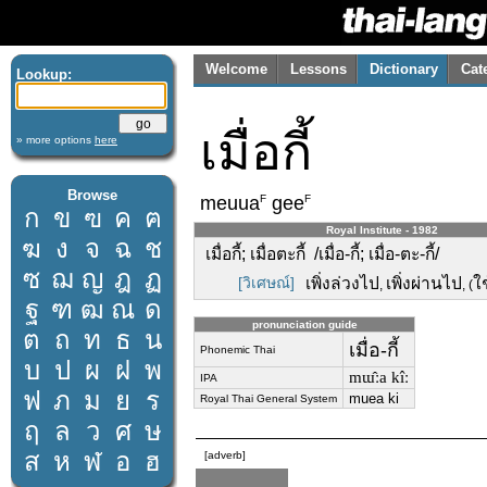
Welcome
Lessons
Dictionary
Cat
Lookup:
เมื่อกี้
» more options
here
Browse
F
F
meuua
gee
ก
ข
ฃ
ค
ฅ
Royal Institute - 1982
ฆ
ง
จ
ฉ
ช
เมื่อกี้; เมื่อตะกี้ /เมื่อ-กี้; เมื่อ-ตะ-กี้/
ซ
ฌ
ญ
ฎ
ฏ
[วิเศษณ์]
เพิ่งล่วงไป
เพิ่งผ่านไป
ใ
,
, (
ฐ
ฑ
ฒ
ณ
ด
pronunciation guide
ต
ถ
ท
ธ
น
เมื่อ-กี้
Phonemic Thai
บ
ป
ผ
ฝ
พ
mɯ̂ːa kîː
IPA
ฟ
ภ
ม
ย
ร
muea ki
Royal Thai General System
ฤ
ล
ว
ศ
ษ
ส
ห
ฬ
อ
ฮ
[adverb]