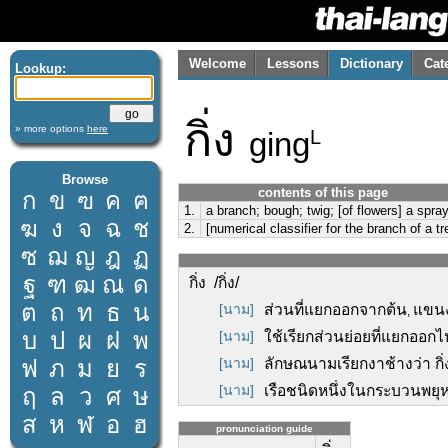
Welcome
Lessons
Dictionary
Cat
Lookup:
กิ่ง
» more options
here
ging
L
Browse
contents of this page
ก
ข
ฃ
ค
ฅ
1.
a branch; bough; twig; [of flowers] a spra
ฆ
ง
จ
ฉ
ช
2.
[numerical classifier for the branch of a tr
ซ
ฌ
ญ
ฎ
ฏ
ฐ
ฑ
ฒ
ณ
ด
กิ่ง /กิ่ง/
ต
ถ
ท
ธ
น
[นาม]
ส่วนที่แยกออกจากต้น
แขน
,
บ
ป
ผ
ฝ
พ
[นาม]
ใช้เรียกส่วนย่อยที่แยกออกไป
ฟ
ภ
ม
ย
ร
[นาม]
ลักษณนามเรียกงาช้างว่า กิ่
[นาม]
เรือชนิดหนึ่งในกระบวนพยุ
ฤ
ล
ว
ศ
ษ
ส
ห
ฬ
อ
ฮ
pronunciation guide