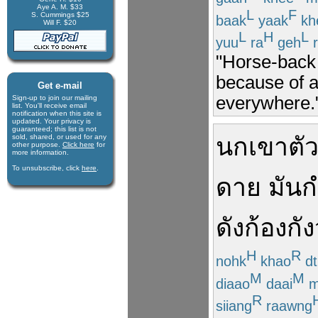
Aye A. M. $33
L
F
S. Cummings $25
baak
yaak
kh
Will F. $20
L
H
L
yuu
ra
geh
r
"Horse-back r
because of a
Get e-mail
everywhere.
Sign-up to join our mail­ing
list. You'll receive e­mail
notification when this site is
updated. Your privacy is
guaran­teed; this list is not
sold, shared, or used for any
นกเขา
ตั
other purpose.
Click here
for
more infor­mation.
To unsubscribe, click
here
.
ดาย
มัน
ก
ดัง
ก้องกั
H
R
nohk
khao
dt
M
M
diaao
daai
m
R
siiang
raawng