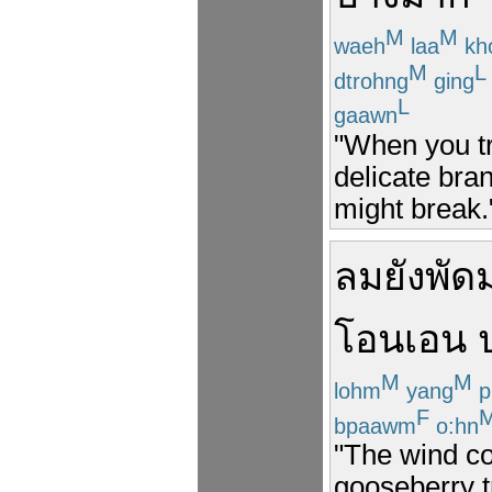
M
M
waeh
laa
kh
M
L
dtrohng
ging
L
gaawn
"When you tr
delicate bran
might break.
ลม
ยัง
พัด
โอนเอน
M
M
lohm
yang
p
F
bpaawm
o:hn
"The wind co
gooseberry t