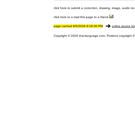
click here to submit a correction, drawing, image, audio re
click here to e-mail this page to a friend
page cached 8/5/2026 9:18:30 PM
online source fo
Copyright © 2026 thai-language.com. Portions copyright © 