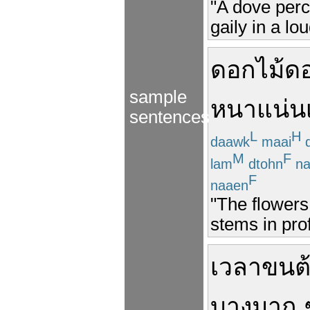
"A dove perc
gaily in a lo
ดอกไม้
ดอ
sample
หนา
แน่น
sentences
L
H
daawk
maai
d
M
F
lam
dtohn
na
F
naaen
"The flower
stems in pro
เวลา
ขน
ต
บาง
มาก