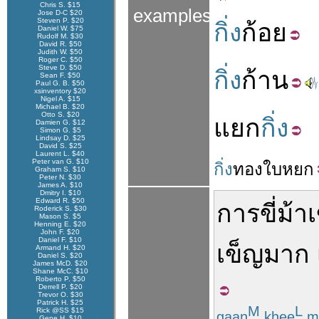
Chris S. $15
examples
Jose D-C $20
Steven P. $20
กิ่ง
ก้อย
Daniel W. $75
Rudolf M. $30
David R. $50
Judith W. $50
Roger C. $50
Steve D. $50
กิ่ง
ก้าน
Sean F. $50
Paul G. B. $50
xsinventory $20
Nigel A. $15
Michael B. $20
Otto S. $20
แยก
กิ่ง
Damien G. $12
Simon G. $5
Lindsay D. $25
David S. $25
Laurent L. $40
Peter van G. $10
กิ่ง
ทอง
ใบ
หยก
Graham S. $10
Peter N. $30
James A. $10
Dmitry I. $10
Edward R. $50
การขี่ม้า
Roderick S. $30
Mason S. $5
Henning E. $20
John F. $20
Daniel F. $10
เข็ญ
มาก
Armand H. $20
Daniel S. $20
James McD. $20
Shane McC. $10
Roberto P. $50
Derrell P. $20
Trevor O. $30
Patrick H. $25
M
L
Rick @SS $15
gaan
khee
m
Gene H. $10