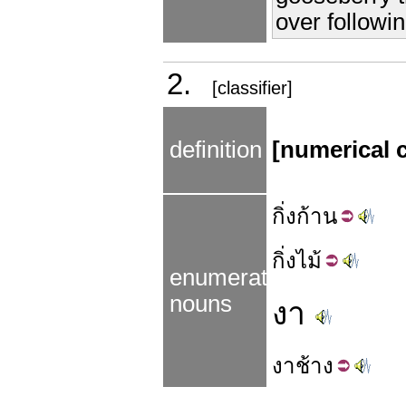
over followin
2.
[classifier]
definition
[numerical c
กิ่ง
ก้าน
กิ่ง
ไม้
enumerated
nouns
งา
งา
ช้าง