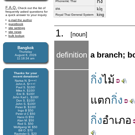
กิ่ง
Phonemic Thai
F.A.Q.
Check out the list of
kìŋ
IPA
frequently asked questions for
king
Royal Thai General System
a quick answer to your inquiry
e-mail the author
guestbook
site settings
1.
site news
[noun]
bulk lookup
Bangkok
Thursday
definition
a branch; bo
August 6, 2026
11:18:35 am
Thanks for your
กิ่ง
ไม้
recent donations!
Narisa N. $+++!
John A. $+++!
Paul S. $100!
Mike A. $100!
Eric B. $100!
แตก
กิ่ง
John Karl L. $100!
Don S. $100!
John S. $100!
Peter B. $100!
Ingo B $50
Peter d C $50
กิ่ง
อำเภอ
Hans G $50
Alan M. $50
Rod S. $50
Wolfgang W. $50
Bill O. $70
Ravinder S. $20