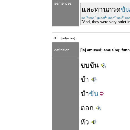
sentences
และ
ท่าน
กวด
ขัน
H
F
L
R
H
lae
than
guaat
khan
nak
riia
"And, they were very strict i
5.
[adjective]
definition
[is] amused; amusing; funn
ขบขัน
ขำ
ขำ
ขัน
ตลก
หัว