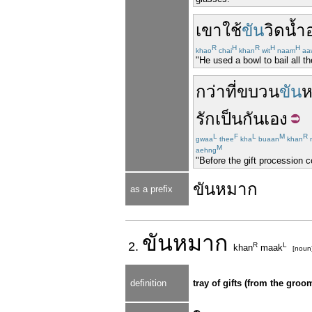
เขา
ใช้
ขัน
วิดน้ำ
R
H
R
H
H
khao
chai
khan
wit
naam
aa
"He used a bowl to bail all th
กว่า
ที่
ขบวน
ขัน
รัก
เป็นกันเอง
L
F
L
M
R
gwaa
thee
kha
buaan
khan
M
aehng
"Before the gift procession c
ขันหมาก
as a prefix
ขัน
หมาก
2.
R
L
khan
maak
[noun
definition
tray of gifts (from the groo