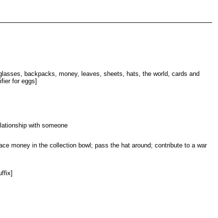
ng glasses, backpacks, money, leaves, sheets, hats, the world, cards and
ifier for eggs]
elationship with someone
place money in the collection bowl; pass the hat around; contribute to a war
ffix]