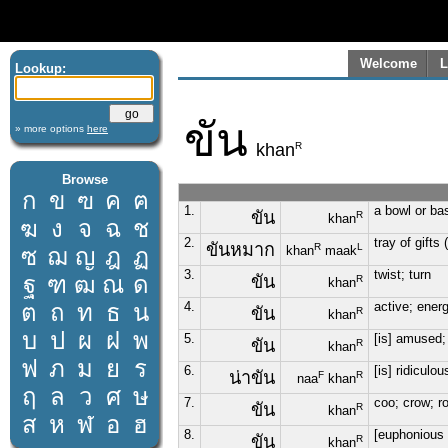
Welcome
L
Lookup:
ขัน
» more options
here
R
khan
Browse
ก
ข
ฃ
ค
ฅ
1.
a bowl or ba
ขัน
R
khan
ฆ
ง
จ
ฉ
ช
2.
tray of gifts
ขันหมาก
R
L
ซ
ฌ
ญ
ฎ
ฏ
khan
maak
3.
twist; turn
ฐ
ฑ
ฒ
ณ
ด
ขัน
R
khan
ต
ถ
ท
ธ
น
4.
active; energ
ขัน
R
khan
บ
ป
ผ
ฝ
พ
5.
[is] amused;
ขัน
R
khan
ฟ
ภ
ม
ย
ร
6.
[is] ridicul
น่าขัน
F
R
naa
khan
ฤ
ล
ว
ศ
ษ
7.
coo; crow; r
ขัน
R
khan
ส
ห
ฬ
อ
ฮ
8.
[euphonious 
ขัน
R
khan