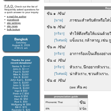
F.A.Q.
Check out the list of
Roya
frequently asked questions for
a quick answer to your inquiry
ขัน ๑ /ขัน/
e-mail the author
[นาม]
ภาชนะสำหรับตักหรือใส่น
guestbook
site settings
site news
ขัน ๒ /ขัน/
bulk lookup
[กริยา]
ทำให้ตึงหรือให้แน่นด้วยว
Bangkok
[วิเศษณ์]
แข็งแรง
กล้าหาญ
เช่น ก
,
,
Saturday
August 8, 2026
ขัน ๓ /ขัน/
4:58:21 am
[กริยา]
อาการร้องเป็นเสียงอย่าง
ขัน ๔ /ขัน/
Thanks for your
recent donations!
Narisa N. $+++!
[กริยา]
หัวเราะ
นึกอยากหัวเราะ.
,
John A. $+++!
Paul S. $100!
[วิเศษณ์]
น่าหัวเราะ
ชวนหัวเราะ.
,
Mike A. $100!
Eric B. $100!
ขัน ๕ /ขัน/
John Karl L. $100!
Don S. $100!
John S. $100!
คัน ๓
(see:
)
Peter B. $100!
Ingo B $50
Peter d C $50
Hans G $50
pronunciation guide
Alan M. $50
ขัน
Rod S. $50
Phonemic Thai
Wolfgang W. $50
Bill O. $70
kʰǎn
IPA
Ravinder S. $20