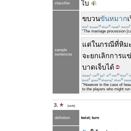
ใบ
classifier
ขบวน
ขันหมาก
เ
L
M
R
L
F
kha
buaan
khan
maak
reerm
"The marriage procession [car
แต่
ในกรณีที่
หิม
sample
จะ
ยกเลิก
การแข
sentences
บาดเจ็บ
ได้
L
M
L
H
M
F
dtaae
nai
ga
ra
nee
thee
h
F
M
L
R
leerk
gaan
khaeng
khan
maa
"However in the case of heav
to the players who might run 
3.
[verb]
definition
twist; turn