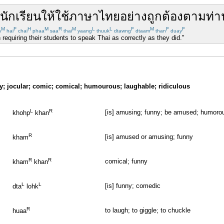
นักเรียน
ให้
ใช้
ภาษาไทย
อย่าง
ถูกต้อง
ตาม
ท่า
M
F
H
M
R
M
L
L
F
M
F
F
n
hai
chai
phaa
saa
thai
yaang
thuuk
dtawng
dtaam
than
duay
n requiring their students to speak Thai as correctly as they did."
y; jocular; comic; comical; humourous; laughable; ridiculous
L
R
[is] amusing; funny; be amused; humoro
khohp
khan
R
[is] amused or amusing; funny
kham
R
R
comical; funny
kham
khan
L
L
[is] funny; comedic
dta
lohk
R
to laugh; to giggle; to chuckle
huaa