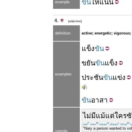
ขัน
ให้
แน่น
example
4.
[adjective]
definition
active; energetic; vigorous;
แข็ง
ขัน
ขยัน
ขัน
แข็ง
examples
ประชัน
ขัน
แข่ง
ขัน
อาสา
ไม่
มี
แม้แต่
ใคร
ซ
F
M
H
L
M
mai
mee
maae
dtaae
khrai
s
"Nary a person wanted to vol
sample