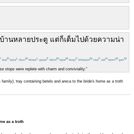
บ้าน
หลาย
ประตู
แต่
ก็
เต็มไปด้วย
ความ
น่า
F
R
L
M
L
F
M
M
F
M
F
H
M
M
laai
bpra
dtuu
dtaae
gaaw
dtem
bpai
duay
khwaam
naa
rak
bpen
gan
ese stops were replete with charm and conviviality."
's family); tray containing betels and areca to the bride's home as a troth
ome as a troth