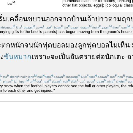
[numerical classifier for bottles, drinki
M
bai
other flat objects, eggs]; [colloquial class
ริ่ม
เคลื่อน
ขบวน
ออก
จาก
บ้าน
เจ้าบ่าว
ตาม
ฤกษ
F
L
M
L
L
F
F
L
M
F
M
F
M
khleuuan
kha
buaan
aawk
jaak
baan
jao
baao
dtaam
reerk
yaam
thee
gam
n
rying gifts to the bride's parents] has begun moving from the groom's house [t
ะตกหนัก
จน
นักฟุตบอล
มอง
ลูกฟุตบอล
ไม่
เห็น
่ง
ขันหมาก
เพราะ
จะ
เป็นอันตราย
ต่อ
นักเตะ
อ
L
H
L
L
M
H
H
M
M
F
H
M
F
R
i
ma
dtohk
nak
john
nak
foot
baawn
maawng
luuk
foot
baawn
mai
hen
maa
L
H
L
M
M
L
M
L
H
L
L
L
M
F
M
k
phraw
ja
bpen
an
dta
raai
dtaaw
nak
dteh
aat
geert
gaan
wing
chohn
ga
y snow when the football players cannot see the ball or other players, the re
into each other and get injured."