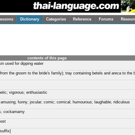
essons
Dictionary
Categories
Reference
Forums
Resour
contents of this page
sin used for dipping water
 (from the groom to the bride's family); tray containing betels and areca to the 
etic; vigorous; enthusiastic
 amusing; funny; jocular; comic; comical; humourous; laughable; ridiculous
ous; cockamamy
oost
suffix]