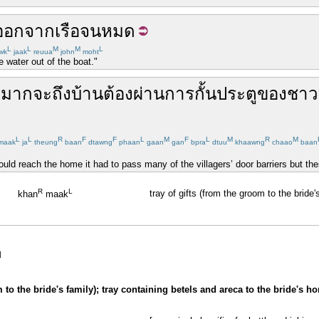
ออกจาก
เรือ
จน
หมด
L
L
M
M
L
wk
jaak
reuua
john
moht
e water out of the boat."
หมาก
จะ
ถึง
บ้าน
ต้อง
ผ่าน
การ
กั้น
ประตู
ของ
ชาว
L
L
R
F
F
L
M
F
L
M
R
M
maak
ja
theung
baan
dtawng
phaan
gaan
gan
bpra
dtuu
khaawng
chaao
baan
ould reach the home it had to pass many of the villagers’ door barriers but th
R
L
tray of gifts (from the groom to the bride
khan
maak
]
m to the bride's family); tray containing betels and areca to the bride's h