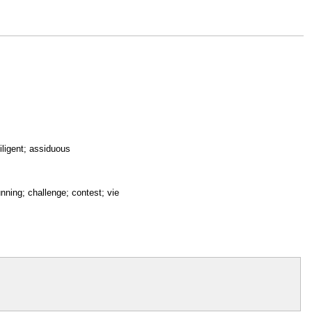
diligent; assiduous
unning; challenge; contest; vie