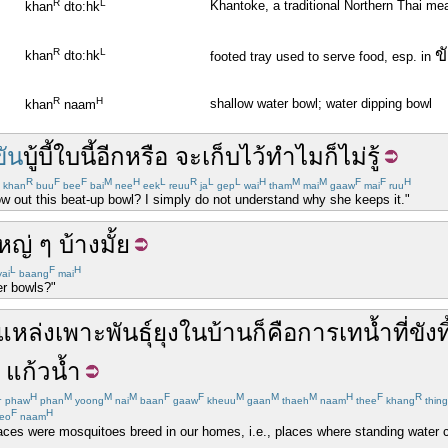
R
L
Khantoke, a traditional Northern Thai me
khan
dto:hk
ข
R
L
khan
dto:hk
footed tray used to serve food, esp. in
R
H
shallow water bowl; water dipping bowl
khan
naam
ขัน
บู้บี้
ใบ
นี้
อีก
หรือ
จะ
เก็บไว้
ทำไม
ก็
ไม่
รู้
R
F
F
M
H
L
R
L
L
H
M
M
F
F
H
khan
buu
bee
bai
nee
eek
reuu
ja
gep
wai
tham
mai
gaaw
mai
ruu
ow out this beat-up bowl? I simply do not understand why she keeps it."
หญ่ ๆ
บ้าง
มั้ย
L
F
H
ai
baang
mai
er bowls?"
แหล่งเพาะพันธุ์
ยุง
ใน
บ้าน
ก็คือ
การ
เท
น้ำ
ที่
ขัง
ท
แก้วน้ำ
L
H
M
M
M
F
F
M
M
M
H
F
R
phaw
phan
yoong
nai
baan
gaaw
kheuu
gaan
thaeh
naam
thee
khang
thing
F
H
eo
naam
aces were mosquitoes breed in our homes, i.e., places where standing water col