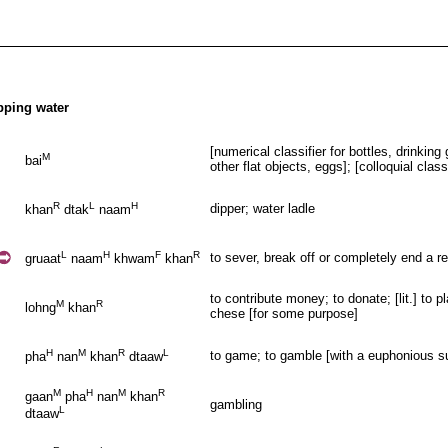
pping water
[numerical classifier for bottles, drinki
M
bai
other flat objects, eggs]; [colloquial class
R
L
H
dipper; water ladle
khan
dtak
naam
L
H
F
R
to sever, break off or completely end a r
gruaat
naam
khwam
khan
to contribute money; to donate; [lit.] to 
M
R
lohng
khan
chese [for some purpose]
H
M
R
L
to game; to gamble [with a euphonious su
pha
nan
khan
dtaaw
M
H
M
R
gaan
pha
nan
khan
gambling
L
dtaaw