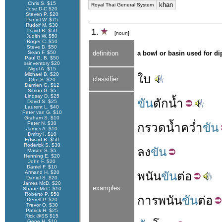
Chris S. $15
khan
Royal Thai General System
Jose D-C $20
Steven P. $20
Daniel W. $75
Rudolf M. $30
1.
David R. $50
[noun]
Judith W. $50
Roger C. $50
Steve D. $50
Sean F. $50
definition
a bowl or basin used for di
Paul G. B. $50
xsinventory $20
Nigel A. $15
Michael B. $20
ใบ
classifier
Otto S. $20
Damien G. $12
Simon G. $5
Lindsay D. $25
ขัน
ตัก
น้ำ
David S. $25
Laurent L. $40
Peter van G. $10
Graham S. $10
Peter N. $30
กรวดน้ำ
คว่ำ
ขัน
James A. $10
Dmitry I. $10
Edward R. $50
Roderick S. $30
ลง
ขัน
Mason S. $5
Henning E. $20
John F. $20
Daniel F. $10
Armand H. $20
พนัน
ขัน
ต่อ
Daniel S. $20
James McD. $20
examples
Shane McC. $10
Roberto P. $50
การ
พนัน
ขัน
ต่อ
Derrell P. $20
Trevor O. $30
Patrick H. $25
Rick @SS $15
Gene H. $10