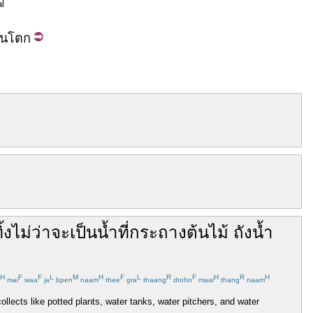
al
ัน
โตก
ิ้ง
ไม่ว่าจะ
เป็น
น้ำ
ที่
กระถางต้นไม้
ถังน้ำ
H
F
F
L
M
H
F
L
R
F
H
R
H
mai
waa
ja
bpen
naam
thee
gra
thaang
dtohn
maai
thang
naam
lects like potted plants, water tanks, water pitchers, and water