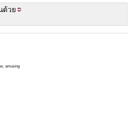
น
ด้วย
us; amusing