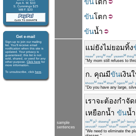
ขัน
โตก
Aye A. M. $33
S. Cummings $25
Will F. $20
ขัน
โตก
ขัน
น้ำ
Get e-mail
Sign-up to join our mail­ing
list. You'll receive e­mail
แม่
ยัง
ไม่
ยอม
ทิ้ง
notification when this site is
updated. Your privacy is
guaran­teed; this list is not
F
M
F
M
H
maae
yang
mai
yaawm
thing
sold, shared, or used for any
"My mom still refuses to thr
other purpose.
Click here
for
more infor­mation.
To unsubscribe, click
here
.
ก
.
คุณ
มี
ขัน
เงิน
ใ
M
M
R
M
L
khoon
mee
khan
ngern
yai
y
"Do you have any large, silv
เรา
จะ
ต้อง
กำจัด
เหยือก
น้ำ
ขัน
น้ำ
M
L
F
M
L
rao
ja
dtawng
gam
jat
laeng
sample
L
H
R
H
sentences
yeuuak
naam
khan
naam
gaa
"We need to eliminate the pl
glasses."