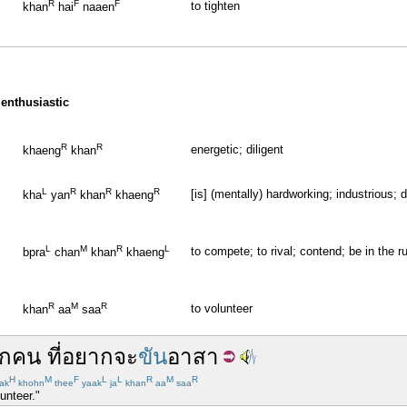
R
F
F
to tighten
khan
hai
naaen
 enthusiastic
R
R
energetic; diligent
khaeng
khan
L
R
R
R
[is] (mentally) hardworking; industrious; 
kha
yan
khan
khaeng
L
M
R
L
to compete; to rival; contend; be in the r
bpra
chan
khan
khaeng
R
M
R
to volunteer
khan
aa
saa
ักคน
ที่
อยาก
จะ
ขัน
อาสา
H
M
F
L
L
R
M
R
ak
khohn
thee
yaak
ja
khan
aa
saa
unteer."