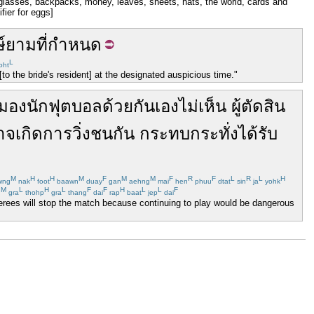
ng glasses, backpacks, money, leaves, sheets, hats, the world, cards and
ifier for eggs]
์
ยาม
ที่
กำหนด
L
oht
o the bride's resident] at the designated auspicious time."
มอง
นักฟุตบอล
ด้วยกัน
เอง
ไม่
เห็น
ผู้ตัดสิน
าจ
เกิด
การ
วิ่ง
ชนกัน
กระทบกระทั่ง
ได้รับ
M
H
H
M
F
M
M
F
R
F
L
R
L
H
wng
nak
foot
baawn
duay
gan
aehng
mai
hen
phuu
dtat
sin
ja
yohk
M
L
H
L
F
F
H
L
L
F
n
gra
thohp
gra
thang
dai
rap
baat
jep
dai
ferees will stop the match because continuing to play would be dangerous