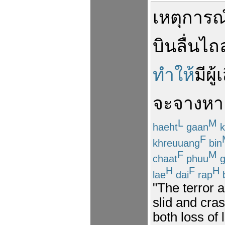
เหตุการณ
บิน
ลื่นไถ
ทำให้
มี
ผู้
เ
จะ
จางหา
L
M
haeht
gaan
k
F
khreuuang
bin
F
M
chaat
phuu
g
H
F
H
lae
dai
rap
"The terror a
slid and cras
both loss of 