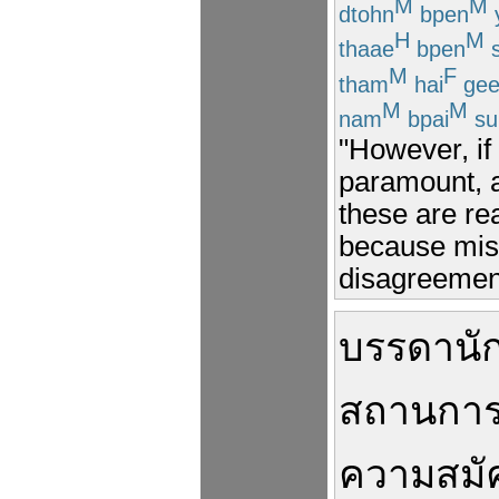
M
M
dtohn
bpen
H
M
thaae
bpen
s
M
F
tham
hai
gee
M
M
nam
bpai
su
"However, if
paramount, a
these are rea
because misu
disagreement
บรรดา
นั
สถานการ
ความ
สม