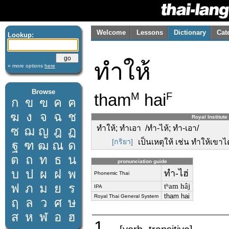
Welcome
Lessons
Dictionary
Cat
Lookup:
ทำให้
» more options
here
Browse
tham
hai
M
F
ก
ข
ฃ
ค
ฅ
ฆ
ง
จ
ฉ
ช
Royal Institute
ทำให้; ทำเอา /ทำ-ไห้; ทำ-เอา/
ซ
ฌ
ญ
ฎ
ฏ
[กริยา]
เป็นเหตุให้ เช่น ทำให้เขา
ฐ
ฑ
ฒ
ณ
ด
ต
ถ
ท
ธ
น
pronunciation guide
บ
ป
ผ
ฝ
พ
ทำ-ไฮ่
Phonemic Thai
ฟ
ภ
ม
ย
ร
tʰam hâj
IPA
tham hai
Royal Thai General System
ฤ
ล
ว
ศ
ษ
ส
ห
ฬ
อ
ฮ
1.