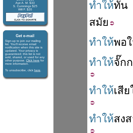
ทำให้
ทัน
Aye A. M. $33
S. Cummings $25
Will F. $20
สมัย
Get e-mail
ทำให้
พอใ
Sign-up to join our mail­ing
list. You'll receive e­mail
notification when this site is
updated. Your privacy is
guaran­teed; this list is not
sold, shared, or used for any
ทำให้
จั๊กก
other purpose.
Click here
for
more infor­mation.
To unsubscribe, click
here
.
ทำให้
เสีย
ทำให้
สงส