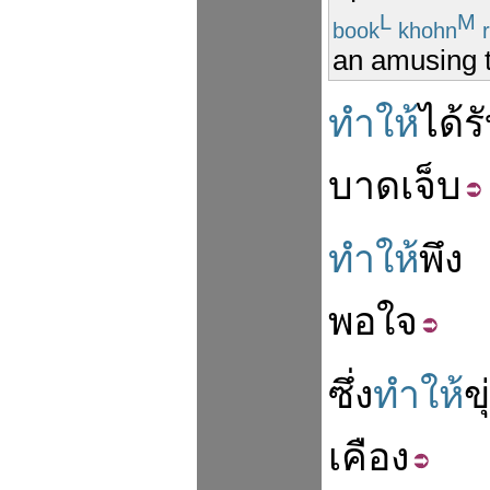
L
M
book
khohn
r
an amusing 
ทำให้
ได้ร
บาดเจ็บ
ทำให้
พึง
พอใจ
ซึ่ง
ทำให้
ขุ
เคือง