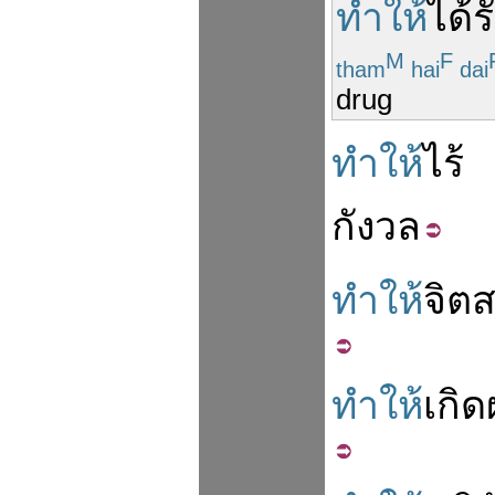
ทำให้
ได้ร
M
F
tham
hai
dai
drug
ทำให้
ไร้
กังวล
ทำให้
จิต
ส
ทำให้
เกิด