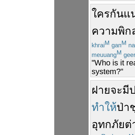
ใครกันแน
ความ
พิก
M
M
khrai
gan
na
M
meuuang
geer
"Who is it re
system?"
ฝาย
จะ
มี
ทำให้
ป่า
ช
อุทกภัย
ต่