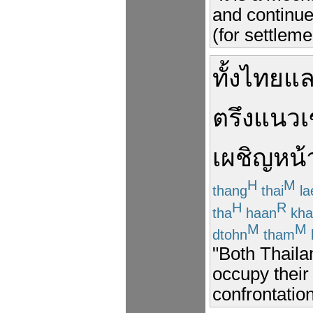
and continue
(for settleme
ทั้ง
ไทย
แ
ตรึง
แนว
เผชิญหน้
H
M
thang
thai
la
H
R
tha
haan
kha
M
M
dtohn
tham
"Both Thaila
occupy their 
confrontation