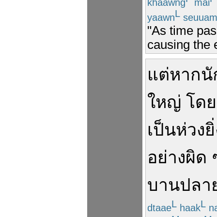
khaawng
mai
L
yaawn
seuua
"As time pas
causing the e
แต่
หาก
น
ใหญ่
โดย
เป็นห่วง
ยิ
อย่าง
ผิด 
บานปลา
L
L
dtaae
haak
n