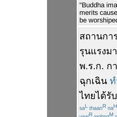
"Buddha imag
merits cause
be worshiped
สถานการ
รุนแรง
มา
พ.ร.ก.
ก
ฉุกเฉิน
ท
ไทย
ได้รั
L
R
H
sa
thaan
na
R
M
yaai
wohng
r