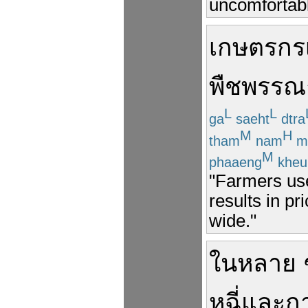
uncomfortable
เกษตรกร
พืชพรรณ
L
L
ga
saeht
dtra
M
H
tham
nam
m
M
phaaeng
kheu
"Farmers use
results in pr
wide."
ใน
หลาย 
หูฉี่
และ
ก