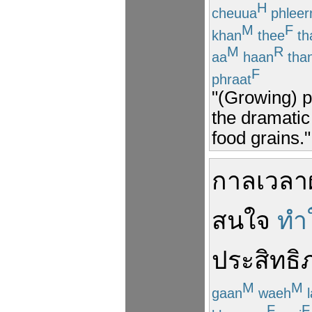
H
cheuua
phleer
M
F
khan
thee
th
M
R
aa
haan
tha
F
phraat
"(Growing) pl
the dramatic
food grains."
กาลเวลา
สนใจ
ทำใ
ประสิทธิ
M
M
gaan
waeh
l
F
F