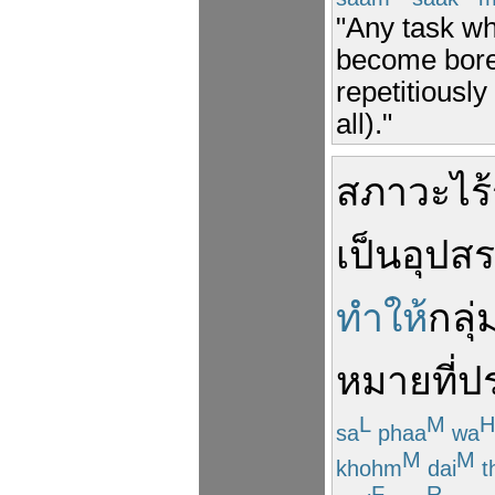
"Any task wh
become bored
repetitiously
all)."
สภาวะ
ไร้
เป็นอุปส
ทำให้
กลุ่
หมาย
ที่
ป
L
M
H
sa
phaa
wa
M
M
khohm
dai
t
F
R