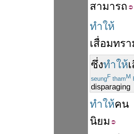
สามารถ
ทำให้
เสื่อม
ทรา
ซึ่ง
ทำให้
เ
F
M
seung
tham
disparaging
ทำให้
คน
นิยม