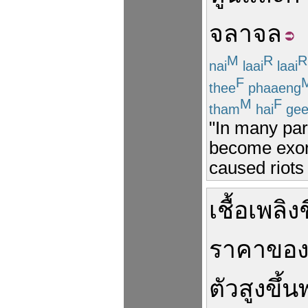
จลาจล
M
R
R
nai
laai
laai
F
thee
phaaeng
M
F
tham
hai
gee
"In many par
become exor
caused riots 
เชื้อเพลิ
ราคา
ขอ
ตัว
สูงขึ้น