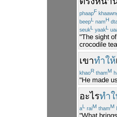
ตรงหน้า
น
F
phaap
khaawn
L
H
beep
nam
dt
L
L
seuk
yaak
ua
"The sight o
crocodile tea
เขา
ทำให้
R
M
khao
tham
h
"He made us 
อะไร
ทำให
L
M
M
a
rai
tham
"What brings