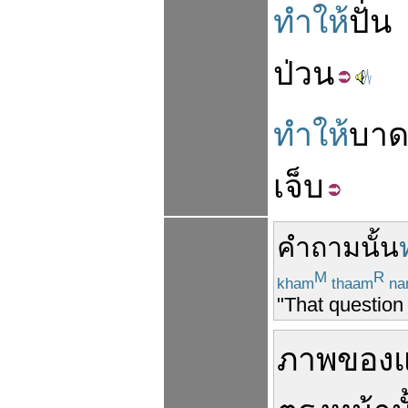
ทำให้
ปั่น
ป่วน
ทำให้
บา
เจ็บ
คำ
ถาม
นั้น
M
R
kham
thaam
na
"That question
ภาพของ