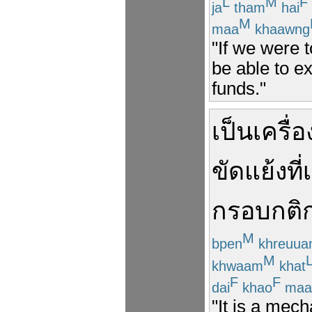
L
M
F
ja
tham
hai
M
maa
khaawng
"If we were t
be able to e
funds."
เป็น
เครื่อ
ขัดแย้ง
ที่
กรอบ
กติ
M
bpen
khreuua
M
khwaam
khat
F
F
dai
khao
maa
"It is a mec