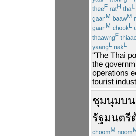
F
H
L
thee
rat
tha
M
M
gaan
baaw
r
M
L
gaan
chook
c
F
thaawng
thiaa
L
L
yaang
nak
"The Thai pol
the governm
operations ed
tourist indust
ชุมนุม
บน
รัฐมนตรี
ต
M
choom
noom