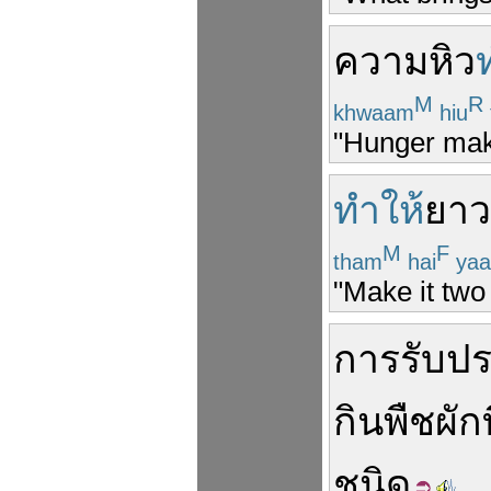
ความหิว
M
R
khwaam
hiu
"Hunger make
ทำให้
ยาว
M
F
tham
hai
yaa
"Make it two
การรับป
กิน
พืช
ผัก
ท
ชนิด