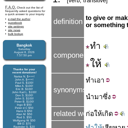
[verb, transitive]
F.A.Q.
Check out the list of
frequently asked questions for
a quick answer to your inquiry
to give or ma
e-mail the author
definition
guestbook
or something t
site settings
site news
bulk lookup
ทำ
Bangkok
Saturday
August 8, 2026
components
7:57:51 pm
ให้
Thanks for your
recent donations!
Narisa N. $+++!
ทำ
เอา
John A. $+++!
Paul S. $100!
Mike A. $100!
synonyms
Eric B. $100!
John Karl L. $100!
นำมา
ซึ่ง
Don S. $100!
John S. $100!
Peter B. $100!
Ingo B $50
Peter d C $50
Hans G $50
related word
ก่อ
ให้
เกิด
Alan M. $50
Rod S. $50
Wolfgang W. $50
Bill O. $70
ทำให้
เสียหาย
Ravinder S. $20