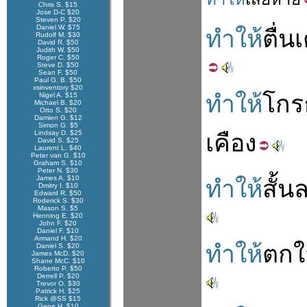
Chris S. $15
Jose D-C $20
Steven P. $20
Daniel W. $75
ทำให้
ตื่น
Rudolf M. $30
David R. $50
Judith W. $50
Roger C. $50
Steve D. $50
Sean F. $50
Paul G. B. $50
xsinventory $20
ทำให้
โกร
Nigel A. $15
Michael B. $20
Otto S. $20
Damien G. $12
Simon G. $5
Lindsay D. $25
เคือง
David S. $25
Laurent L. $40
Peter van G. $10
Graham S. $10
Peter N. $30
James A. $10
ทำให้
สั้น
Dmitry I. $10
Edward R. $50
Roderick S. $30
Mason S. $5
Henning E. $20
John F. $20
Daniel F. $10
Armand H. $20
ทำให้
ตกใ
Daniel S. $20
James McD. $20
Shane McC. $10
Roberto P. $50
Derrell P. $20
Trevor O. $30
Patrick H. $25
Rick @SS $15
Gene H. $10