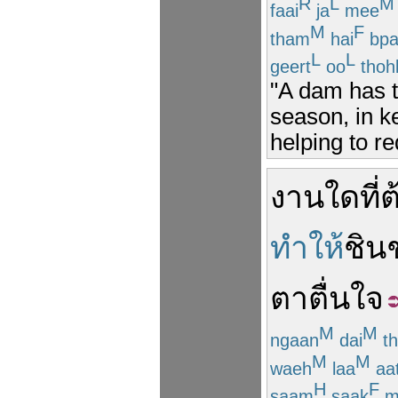
R
L
M
faai
ja
mee
M
F
tham
hai
bpa
L
L
geert
oo
thoh
"A dam has t
season, in ke
helping to re
งาน
ใด
ที่
ต
ทำให้
ชิน
ตาตื่นใจ
M
M
ngaan
dai
th
M
M
waeh
laa
aa
H
F
saam
saak
m