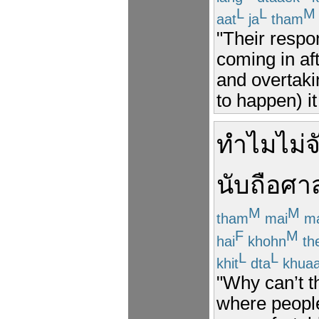
L
L
M
aat
ja
tham
"Their respon
coming in af
and overtakin
to happen) i
ทำไม
ไม่
จ
นับถือ
ศา
M
M
tham
mai
ma
F
M
hai
khohn
th
L
L
khit
dta
khua
"Why can’t 
where people