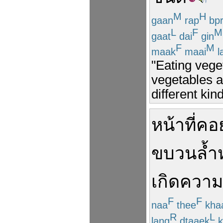
M
H
gaan
rap
bp
L
F
M
gaat
dai
gin
F
M
maak
maai
l
"Eating vege
vegetables a
different kin
หน้าที่
คอ
ขบวน
ล้ำ
เกิด
ความ
F
F
naa
thee
kha
R
L
lang
dtaaek
k