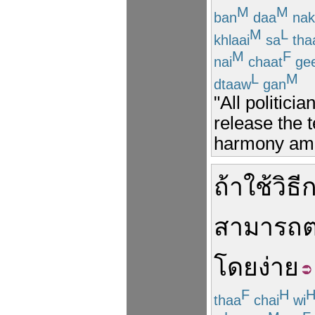
M
M
ban
daa
nak
M
L
khlaai
sa
tha
M
F
nai
chaat
gee
L
M
dtaaw
gan
"All politici
release the t
harmony amon
ถ้า
ใช้
วิธี
สามารถ
โดย
ง่าย
F
H
thaa
chai
wi