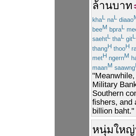
ล้าน
บาท
L
L
kha
na
diaao
M
L
bee
bpra
me
L
L
L
saeht
tha
git
H
H
thang
thoo
r
H
M
met
ngern
ha
M
maan
saawng
"Meanwhile, 
Military Ban
Southern co
fishers, and
billion baht."
หนุ่มใหญ่