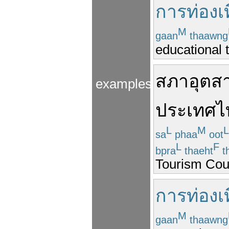
การท่องเท
M
gaan
thaawng
educational t
สภา
อุตส
examples
ประเทศไ
L
M
L
sa
phaa
oot
L
F
bpra
thaeht
th
Tourism Coun
การท่องเท
M
gaan
thaawng