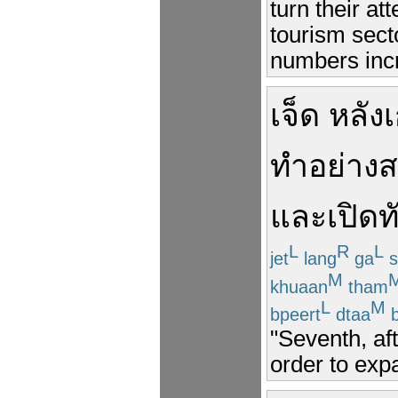
turn their a
tourism sect
numbers incr
เจ็ด
หลัง
ทำ
อย่าง
ส
และ
เปิด
ท
L
R
L
jet
lang
ga
s
M
khuaan
tham
L
M
bpeert
dtaa
b
"Seventh, aft
order to exp