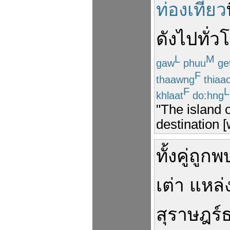
ท่องเที่ยว
ดัง
ไป
ทั่ว
L
M
gaw
phuu
ge
F
thaawng
thiaa
F
L
khlaat
do:hng
"The island 
destination 
ทั้งคู่
ถูก
พ
เต่า
แหล่
สุราษฎร์