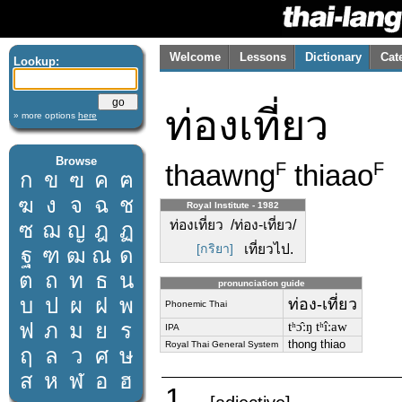
Welcome
Lessons
Dictionary
Cat
Lookup:
ท่องเที่ยว
» more options
here
Browse
thaawng
thiaao
F
F
ก
ข
ฃ
ค
ฅ
ฆ
ง
จ
ฉ
ช
Royal Institute - 1982
ท่องเที่ยว /ท่อง-เที่ยว/
ซ
ฌ
ญ
ฎ
ฏ
[กริยา]
เที่ยวไป.
ฐ
ฑ
ฒ
ณ
ด
ต
ถ
ท
ธ
น
pronunciation guide
บ
ป
ผ
ฝ
พ
ท่อง-เที่ยว
Phonemic Thai
ฟ
ภ
ม
ย
ร
tʰɔ̂ːŋ tʰîːaw
IPA
thong thiao
Royal Thai General System
ฤ
ล
ว
ศ
ษ
ส
ห
ฬ
อ
ฮ
1.