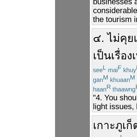
businesses a
considerable
the tourism i
๔
.
ไม่
คุย
เป็นเรื่อง
L
F
see
mai
khuy
M
M
gan
khuaan
R
haan
thaawng
"4. You shou
light issues, 
เกาะ
ภูเก็