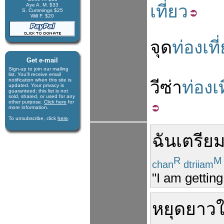
เที่ยว
Aye A. M. $33
S. Cummings $25
Will F. $20
จุด
ท่องเที
Get e-mail
Sign-up to join our mail­ing
list. You'll receive e­mail
notification when this site is
วีซ่า
ท่องเท
updated. Your privacy is
guaran­teed; this list is not
sold, shared, or used for any
other purpose.
Click here
for
more infor­mation.
To unsubscribe, click
here
.
ฉัน
เตรีย
R
M
chan
dtriiam
"I am getting
หยุด
ยาว