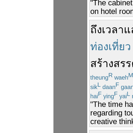
"The cabinet
on hotel room
ถึงเวลา
แ
ท่องเที่ยว
สร้างสรร
R
theung
waeh
L
F
sik
daan
gaa
F
F
L
hai
ying
yai
"The time ha
regarding to
creative thin