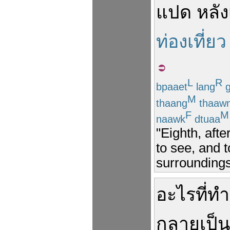
แปด
หลัง
ท่องเที่ยว
L
R
bpaaet
lang
g
M
thaang
thaaw
F
M
naawk
dtuaa
"Eighth, afte
to see, and 
surroundings
อะไร
ที่
ทำ
กลายเป็น