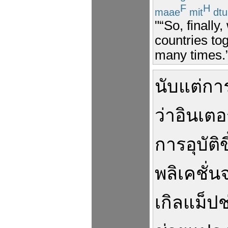
F
H
maae
mit
dtu
"“So, finally
countries tog
many times.
นับแต่
กา
ว่า
อินเตอ
การ
อุบัติข
พลิเคชั่น
เกิล
แม็ป
ช