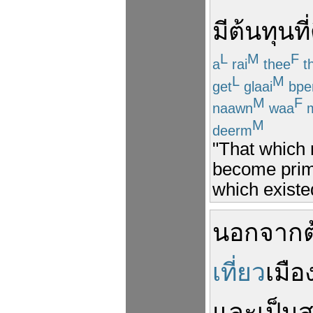
มี
ต้นทุน
ที่
L
M
F
a
rai
thee
t
L
M
get
glaai
bpe
M
F
naawn
waa
m
M
deerm
"That which 
become prima
which existe
นอกจาก
เที่ยว
เมือ
และ
เป็น
ส