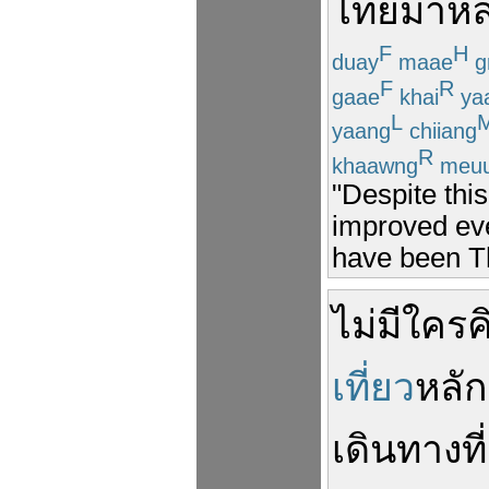
ไทย
มา
ห
F
H
duay
maae
g
F
R
gaae
khai
ya
L
yaang
chiiang
R
khaawng
meuu
"Despite thi
improved eve
have been Th
ไม่มีใคร
ค
เที่ยว
หลัก
เดินทาง
ที