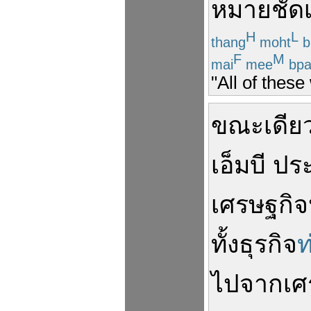
หมาย
ชัด
H
L
thang
moht
b
F
M
mai
mee
bpa
"All of these
ขณะเดียว
เอ็มบี
ประ
เศรษฐกิ
ทั้ง
ธุรกิจ
ท
ไป
จาก
เศ