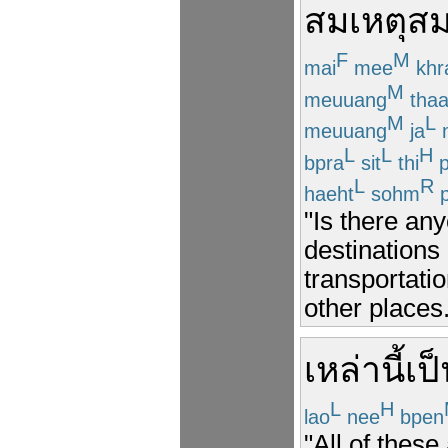
สมเหตุส
F
M
mai
mee
khr
M
meuuang
tha
M
L
meuuang
ja
L
L
H
bpra
sit
thi
p
L
R
haeht
sohm
p
"Is there any
destinations 
transportati
other places.
เหล่านี้
เป
L
H
lao
nee
bpen
"All of these