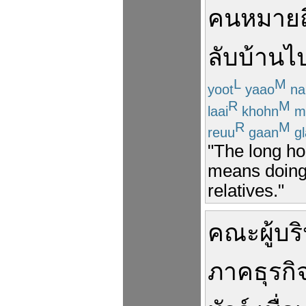
คน
หมายถ
ลับบ้าน
ไป
L
M
yoot
yaao
na
R
M
laai
khohn
m
R
M
reuu
gaan
gl
"The long ho
means doing 
relatives."
คณะ
ผู้บ
ภาค
ธุรกิ