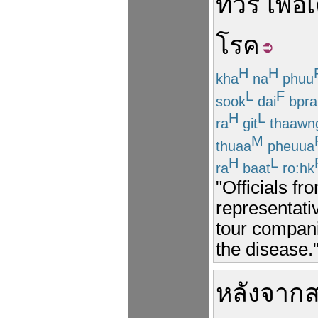
ทัวร์
เพื่อ
โรค
H
H
kha
na
phuu
L
F
sook
dai
bpra
H
L
ra
git
thaawn
M
thuaa
pheuua
H
L
ra
baat
ro:hk
"Officials fr
representativ
tour compani
the disease.
หลังจาก