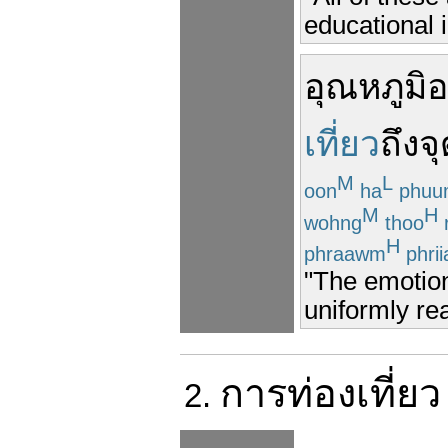
educational i
อุณหภูมิ
อ
เที่ยว
ถึง
จ
M
L
oon
ha
phuu
M
H
wohng
thoo
H
phraawm
phrii
"The emotion
uniformly rea
การ
ท่องเที่ยว
2.