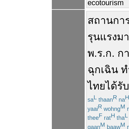
ecotourism
สถานการ
รุนแรง
มา
พ.ร.ก.
ก
ฉุกเฉิน
ท
ไทย
ได้รั
L
R
H
sa
thaan
na
R
M
yaai
wohng
r
F
H
L
thee
rat
tha
M
M
gaan
baaw
r