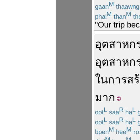
M
gaan
thaawng
M
M
phai
than
th
"Our trip be
อุตสาหก
อุตสาหก
ใน
การสร
มาก
L
R
L
oot
saa
ha
L
R
L
oot
saa
ha
M
M
bpen
hee
ro
M
M