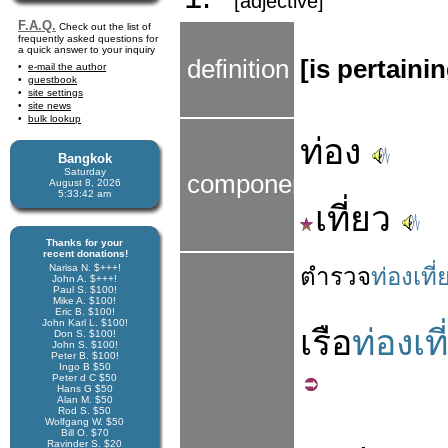
[adjective]
F.A.Q.
Check out the list of
frequently asked questions for
a quick answer to your inquiry
definition
[is pertaini
e-mail the author
guestbook
site settings
site news
bulk lookup
ท่อง
Bangkok
Saturday
components
August 8, 2026
5:33:43 am
เที่ยว
Thanks for your
recent donations!
Narisa N. $+++!
ตำรวจ
ท่องเที่
John A. $+++!
Paul S. $100!
Mike A. $100!
Eric B. $100!
John Karl L. $100!
เรือ
ท่องเที
Don S. $100!
John S. $100!
Peter B. $100!
Ingo B $50
Peter d C $50
Hans G $50
Alan M. $50
Rod S. $50
Wolfgang W. $50
Bill O. $70
Ravinder S. $20