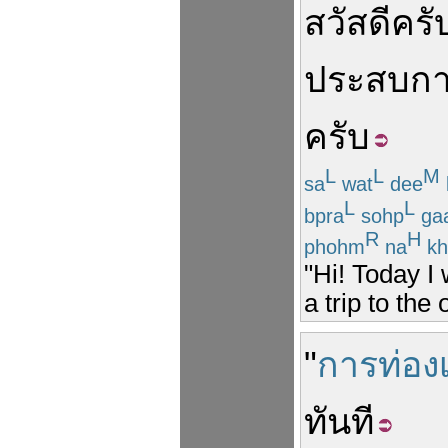
สวัสดีครั
ประสบกา
ครับ
L
L
M
sa
wat
dee
L
L
bpra
sohp
ga
R
H
phohm
na
kh
"Hi! Today I 
a trip to the
"
การท่องเ
ทันที