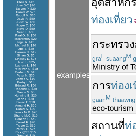
อุตสาหก
Chris S. $15
Jose D-C $20
Steven P. $20
Daniel W. $75
Rudolf M. $30
ท่องเที่ยว
David R. $50
Judith W. $50
Roger C. $50
Steve D. $50
Sean F. $50
Paul G. B. $50
xsinventory $20
กระทรวง
Nigel A. $15
Michael B. $20
Otto S. $20
Damien G. $12
L
M
Simon G. $5
gra
suaang
g
Lindsay D. $25
David S. $25
Ministry of 
Laurent L. $40
Peter van G. $10
Graham S. $10
examples
Peter N. $30
James A. $10
การ
ท่องเท
Dmitry I. $10
Edward R. $50
Roderick S. $30
Mason S. $5
Henning E. $20
M
gaan
thaawng
John F. $20
Daniel F. $10
eco-tourism
Armand H. $20
Daniel S. $20
James McD. $20
Shane McC. $10
Roberto P. $50
สถานที่
ท่
Derrell P. $20
Trevor O. $30
Patrick H. $25
Rick @SS $15
Gene H. $10