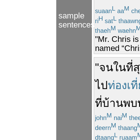
L
M
suaan
aa
ch
sample
H
L
ri
sat
thaawn
sentences
M
thaeh
waehn
"Mr. Chris i
named “Chris
"
จน
ในที่ส
ไป
ท่องเที
ที่บ้าน
พบ
M
M
john
nai
the
M
deern
thaang
L
dtaang
ruaam