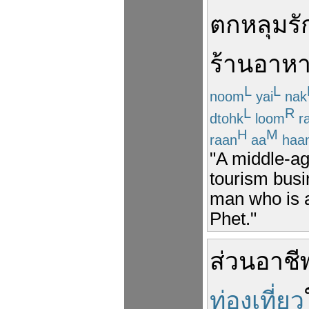
ตกหลุมรั
ร้านอาห
L
L
noom
yai
nak
L
R
dtohk
loom
r
H
M
raan
aa
haa
"A middle-ag
tourism busi
man who is 
Phet."
ส่วน
อาชี
ท่องเที่ยว