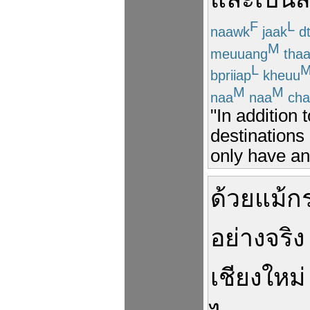
F
L
naawk
jaak
d
M
meuuang
tha
L
bpriiap
kheuu
M
M
naa
naa
cha
"In addition 
destinations 
only have an 
ด้วย
แม้กร
อย่าง
จริง
เชียงใหม่