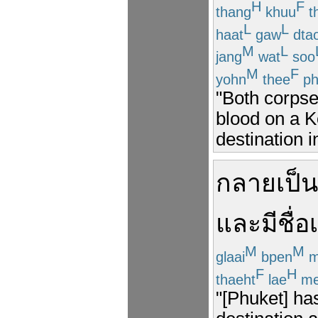
H
F
thang
khuu
t
L
L
haat
gaw
dta
M
L
jang
wat
soo
M
F
yohn
thee
ph
"Both corpse
blood on a K
destination 
กลายเป็น
และ
มีชื่อ
M
M
glaai
bpen
m
F
H
thaeht
lae
me
"[Phuket] ha