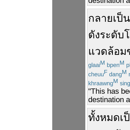
destination 
กลายเป็น
ดังระดับ
แวดล้อม
M
M
glaai
bpen
p
F
M
cheuu
dang
M
khraawng
sin
"This has be
destination 
ทั้งหมด
เป