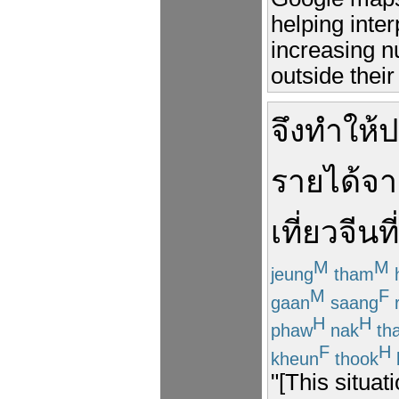
helping inter
increasing n
outside their
จึง
ทำให้
ป
รายได้
จา
เที่ยว
จีน
ที่
M
M
jeung
tham
h
M
F
gaan
saang
r
H
H
phaw
nak
th
F
H
kheun
thook
"[This situa