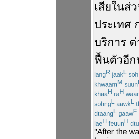
เสีย
ใน
ส่
ประเทศ
บริการ
ต่
ฟื้นตัว
อี
R
L
lang
jaak
soh
M
khwaam
suun
H
H
khaa
ra
waa
L
L
sohng
aawk
t
L
F
dtaang
gaaw
H
H
lae
feuun
dtu
"After the wa