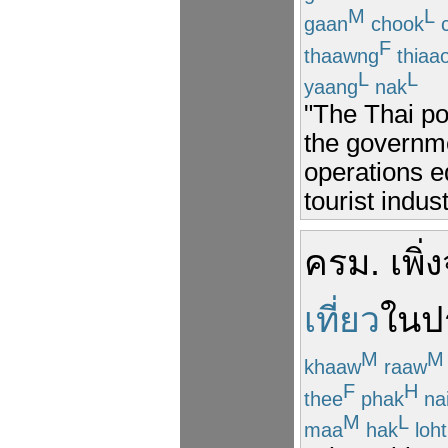
M
L
gaan
chook
c
F
thaawng
thiaa
L
L
yaang
nak
"The Thai pol
the governm
operations ed
tourist indust
ครม.
เพิ่
เที่ยว
ใน
ป
M
M
khaaw
raaw
F
H
thee
phak
na
M
L
maa
hak
loht