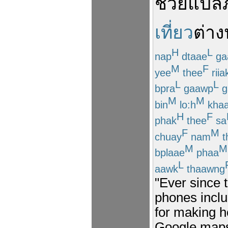
ช่วย
แปล
เที่ยว
ต่า
H
L
nap
dtaae
ga
M
F
yee
thee
riia
L
L
bpra
gaawp
g
M
M
bin
lo:h
khaa
H
F
phak
thee
sa
F
M
chuay
nam
t
M
M
bplaae
phaa
L
aawk
thaawng
"Ever since 
phones inclu
for making ho
Google maps 