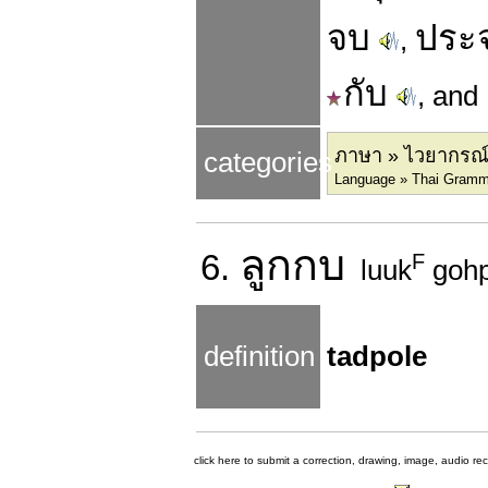
จบ
ประ
,
กับ
, and
ภาษา » ไวยากรณ
categories
Language » Thai Gramma
ลูก
กบ
6.
F
luuk
goh
definition
tadpole
click here to submit a correction, drawing, image, audio re