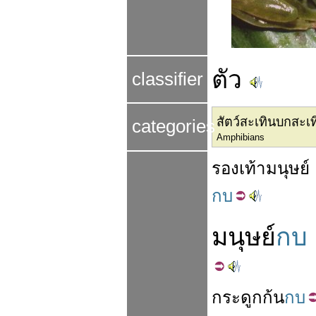
ตัว
classifier
สัตว์สะเทินบกสะเท
categories
Amphibians
รองเท้า
มนุษย์
กบ
มนุษย์
กบ
กระดูก
ก้น
กบ