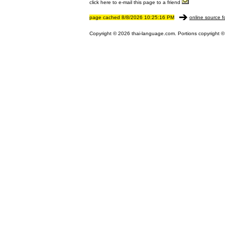
click here to e-mail this page to a friend
page cached 8/8/2026 10:25:16 PM
online source f
Copyright © 2026 thai-language.com. Portions copyright © 