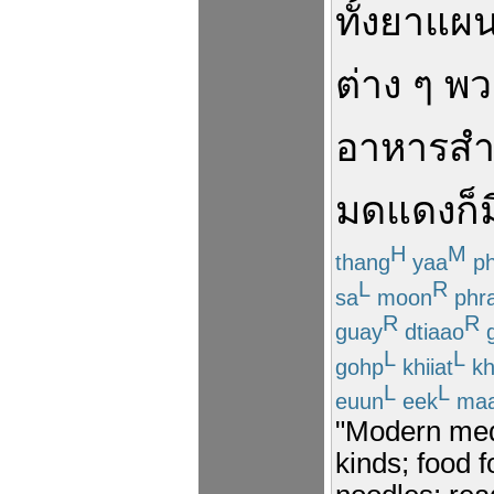
ทั้ง
ยา
แผ
ต่าง ๆ
พว
อาหารสำเ
มดแดง
ก็
ม
H
M
thang
yaa
ph
L
R
sa
moon
phra
R
R
guay
dtiaao
g
L
L
gohp
khiiat
kh
L
L
euun
eek
ma
"Modern medi
kinds; food f