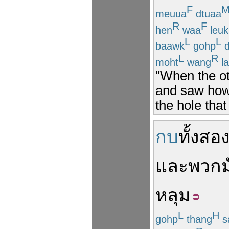
F
meuua
dtuaa
R
F
hen
waa
leuk
L
L
baawk
gohp
d
L
R
moht
wang
l
"When the ot
and saw how d
the hole that
กบ
ทั้งสอ
และ
พวก
หลุม
L
H
gohp
thang
s