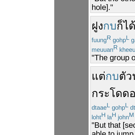
hole]."
ฝูง
กบ
ก็
ได
R
L
fuung
gohp
g
R
meuuan
khee
"The group of
แต่
กบ
ตัว
กระโดด
L
L
dtaae
gohp
d
H
H
M
loht
la
john
"But that [se
able to jump 