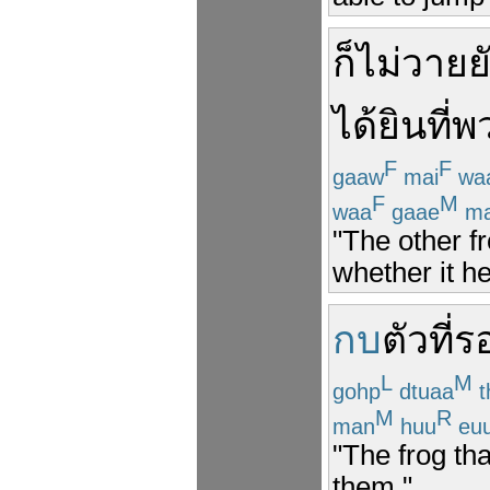
ก็
ไม่วาย
ย
ได้ยิน
ที่
พ
F
F
gaaw
mai
waa
F
M
waa
gaae
ma
"The other f
whether it h
กบ
ตัว
ที่
ร
L
M
gohp
dtuaa
t
M
R
man
huu
eu
"The frog tha
them."