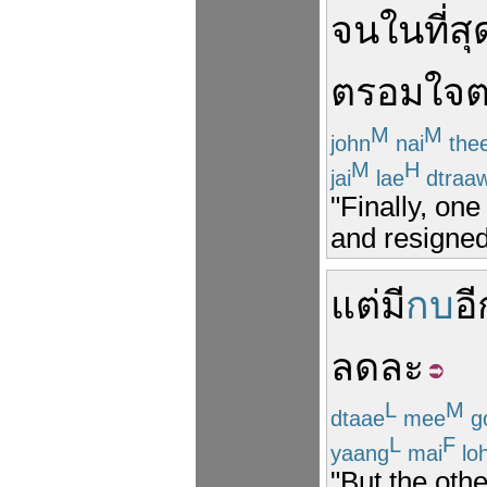
จน
ในที่สุ
ตรอมใจ
M
M
john
nai
the
M
H
jai
lae
dtraa
"Finally, on
and resigned 
แต่
มี
กบ
อี
ลดละ
L
M
dtaae
mee
g
L
F
yaang
mai
loh
"But the othe