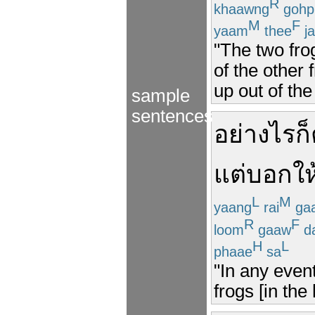
R
khaawng
gohp
M
F
yaam
thee
ja
"The two frog
of the other
up out of the
sample
sentences
อย่างไรก
แต่
บอกให
L
M
yaang
rai
ga
R
F
loom
gaaw
da
H
L
phaae
sa
"In any event
frogs [in the 