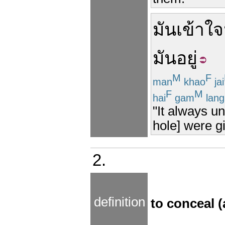
มัน
เข้าใจ
มัน
อยู่
M
F
man
khao
jai
F
M
hai
gam
lang
"It always un
hole] were g
2.
definition
to conceal (