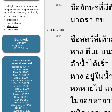
[นาม]
ชื่ออักษรที่
F.A.Q.
Check out the list of
frequently asked questions for
a quick answer to your inquiry
e-mail the author
มาตรา กบ.
guestbook
site settings
site news
กบ ๒ /กบ/
bulk lookup
[นาม]
ชื่อสัตว์สี่
Bangkok
Sunday
August 9, 2026
12:25:22 pm
หาง ตีนแบนม
Thanks for your
ดำน้ำได้เร็ว 
recent donations!
Narisa N. $+++!
John A. $+++!
Paul S. $100!
หาง อยู่ในน้
Mike A. $100!
Eric B. $100!
John Karl L. $100!
Don S. $100!
หดหายไป แล้
John S. $100!
Peter B. $100!
Ingo B $50
Peter d C $50
Hans G $50
ไม่ออกหาอาห
Alan M. $50
Rod S. $50
Wolfgang W. $50
Bill O. $70
Ravinder S. $20