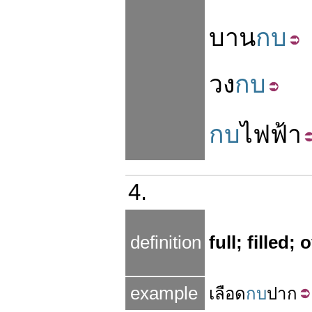
บาน
กบ
วง
กบ
กบ
ไฟฟ้า
4.
definition
full; filled
example
เลือด
กบ
ปาก