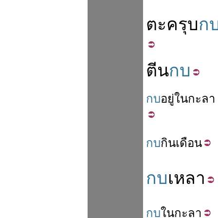
ตะครุบ
ก
ตีน
กบ
กบ
อยู่
ใน
กะลา
กบ
กิน
เดือน
กบ
เหลา
กบ
ใน
กะลา