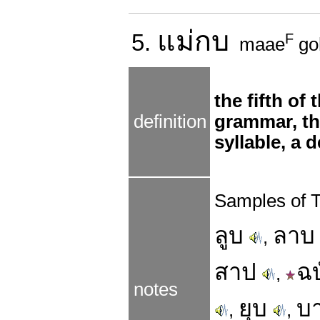
แม่
กบ
5.
F
maae
go
the fifth of
definition
grammar, th
syllable, a 
Samples of T
ลูบ
ลาบ
,
สาป
ฉบ
,
notes
ยุบ
บ
,
,