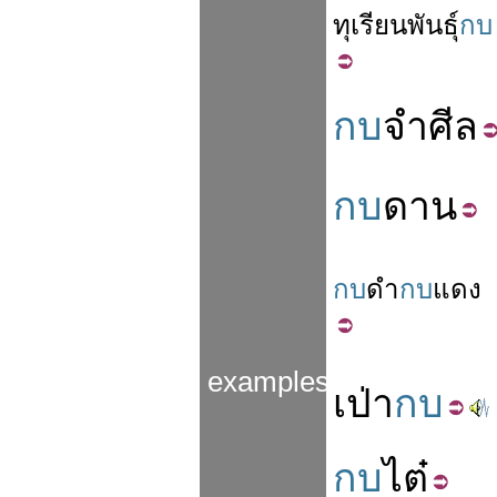
ทุเรียน
พันธุ์
กบ
กบ
จำศีล
กบ
ดาน
กบ
ดำ
กบ
แดง
examples
เป่า
กบ
กบ
ไต๋