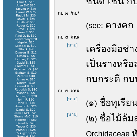
ชนิด เช่น 
Chris S. $15
Jose D-C $20
Steven P. $20
Daniel W. $75
กบ ๓ /กบ/
Rudolf M. $30
David R. $50
คางคก
Judith W. $50
(see:
Roger C. $50
Steve D. $50
Sean F. $50
Paul G. B. $50
กบ ๔ /กบ/
xsinventory $20
Nigel A. $15
[นาม]
เครื่องมือช่
Michael B. $20
Otto S. $20
Damien G. $12
Simon G. $5
Lindsay D. $25
เป็นรางหรือ
David S. $25
Laurent L. $40
Peter van G. $10
Graham S. $10
กบกระดี่ กบ
Peter N. $30
James A. $10
Dmitry I. $10
Edward R. $50
Roderick S. $30
กบ ๕ /กบ/
Mason S. $5
Henning E. $20
[นาม]
๑
ชื่อทุเรียน
John F. $20
(
)
Daniel F. $10
Armand H. $20
Daniel S. $20
James McD. $20
[นาม]
๒
ชื่อไม้ล้
Shane McC. $10
(
)
Roberto P. $50
Derrell P. $20
Trevor O. $30
ห
Patrick H. $25
Orchidaceae
Rick @SS $15
Gene H. $10