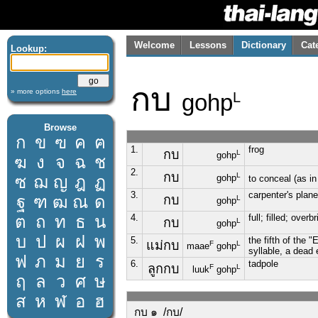
Welcome
Lessons
Dictionary
Cat
Lookup:
กบ
» more options
here
gohp
L
Browse
ก
ข
ฃ
ค
ฅ
1.
frog
กบ
L
gohp
ฆ
ง
จ
ฉ
ช
2.
กบ
L
ซ
ฌ
ญ
ฎ
ฏ
gohp
to conceal (as i
3.
carpenter's plane
ฐ
ฑ
ฒ
ณ
ด
กบ
L
gohp
ต
ถ
ท
ธ
น
4.
full; filled; over
กบ
L
gohp
บ
ป
ผ
ฝ
พ
5.
the fifth of the 
แม่กบ
F
L
maae
gohp
syllable, a dead
ฟ
ภ
ม
ย
ร
6.
tadpole
ลูกกบ
F
L
luuk
gohp
ฤ
ล
ว
ศ
ษ
ส
ห
ฬ
อ
ฮ
กบ ๑ /กบ/