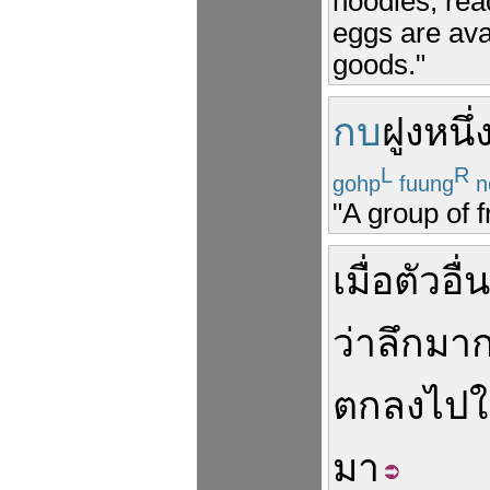
noodles; rea
eggs are ava
goods."
กบ
ฝูง
หนึ่
L
R
gohp
fuung
n
"A group of f
เมื่อ
ตัว
อื่น
ว่า
ลึก
มา
ตกลง
ไป
มา