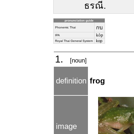
ธรณี.
pronunciation guide
กบ
Phonemic Thai
kòp
IPA
kop
Royal Thai General System
1.
[noun]
definition
frog
image