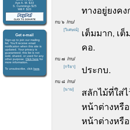
Aye A. M. $33
S. Cummings $25
ทางอยู่ยงคง
Will F. $20
กบ ๖ /กบ/
[วิเศษณ์]
เต็มมาก
เต็
,
Get e-mail
Sign-up to join our mail­ing
list. You'll receive e­mail
คอ.
notification when this site is
updated. Your privacy is
guaran­teed; this list is not
sold, shared, or used for any
กบ ๗ /กบ/
other purpose.
Click here
for
more infor­mation.
[กริยา]
ประกบ.
To unsubscribe, click
here
.
กบ ๘ /กบ/
[นาม]
สลักไม้ที่ใ
หน้าต่างหรือ
หน้าต่างหรือ