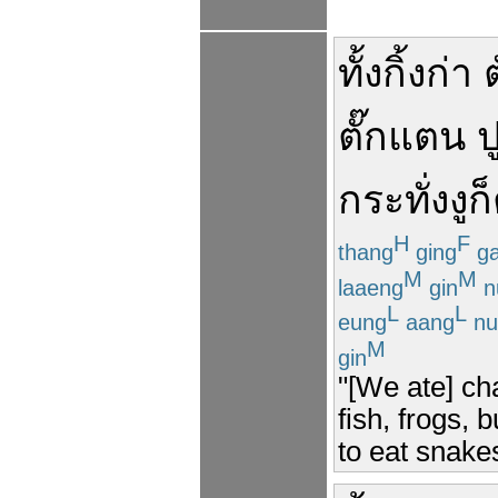
ทั้ง
กิ้งก่า
ตั๊กแตน
ป
กระทั่ง
งู
ก็
H
F
thang
ging
g
M
M
laaeng
gin
n
L
L
eung
aang
nu
M
gin
"[We ate] cha
fish, frogs, 
to eat snake