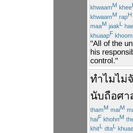
M
khwaam
khee
M
H
khwaam
rap
M
L
maa
jaak
hae
F
khuaap
khoom
"All of the u
his responsib
control."
ทำไม
ไม่
จ
นับถือ
ศา
M
M
tham
mai
ma
F
M
hai
khohn
th
L
L
khit
dta
khua