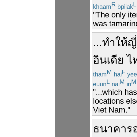
R
L
khaam
bpiiak
"The only it
was tamarind
...
ทำให้
ญี
อินเดีย
ไ
M
F
tham
hai
yee
L
M
M
euun
nai
in
"...which ha
locations el
Viet Nam."
ธนาคารอ