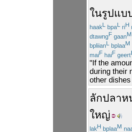
ใน
รูปแบ
L
L
H
haak
bpa
ri
F
M
dtawng
gaan
L
M
bpliian
bplaa
F
F
mai
hai
geert
"If the amou
during their
other dishes s
ลัก
ปลา
ห
ใหญ่
H
M
lak
bplaa
na