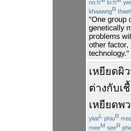
no:h
lo:h
ye
R
khaawng
thae
"One group of
genetically m
problems wit
other factor
technology."
เหยียดผิว
ต่าง
กับ
เช
เหยียด
พว
L
R
yiiat
phiu
maa
M
R
mee
see
phi