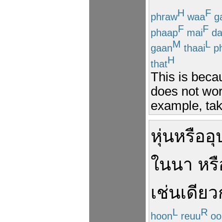
H
F
phraw
waa
g
F
F
phaap
mai
da
M
L
gaan
thaai
p
H
that
This is beca
does not wor
example, tak
หุ่น
หรือ
อุ
ใน
นา
หรื
เช่นเดียว
L
R
hoon
reuu
oo