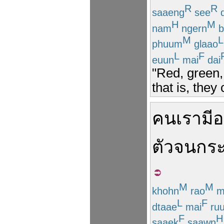
R
R
saaeng
see
d
H
M
nam
ngern
b
M
L
phuum
glaao
L
F
euun
mai
dai
"Red, green, 
that is, they
คน
เรา
มีอย
ตัว
จนกระท
M
M
khohn
rao
m
L
F
dtaae
mai
ru
F
H
saaek
saawn