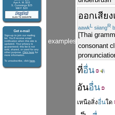
Aye A. M. $33
S. Cummings $25
Will F. $20
ออกเสียง
L
R
aawk
siiang
b
Get e-mail
[Thai grammar
Sign-up to join our mail­ing
list. You'll receive e­mail
examples
notification when this site is
consonant cl
updated. Your privacy is
guaran­teed; this list is not
sold, shared, or used for any
other purpose.
Click here
for
pronunciation
more infor­mation.
To unsubscribe, click
here
.
ที่
อื่น
อัน
อื่น
เหนือ
สิ่ง
อื่น
ใด