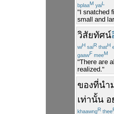
M
L
bplaa
yai
"I snatched 
small and lar
วิสัยทัศน์
H
R
H
wi
sai
that
e
F
M
gaaw
mee
"There are a
realized."
ของ
ที่
นำ
เท่านั้น
อ
R
khaawng
thee