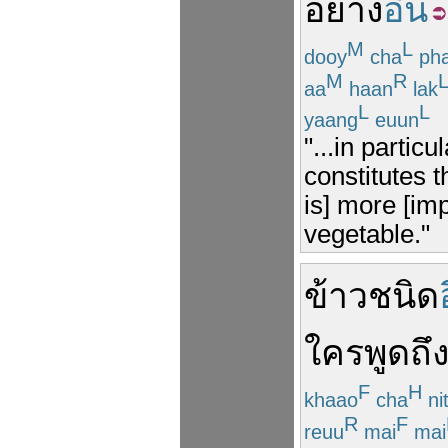
อย่าง
อื่น
M
L
dooy
cha
ph
M
R
aa
haan
lak
L
L
yaang
euun
"...in partic
constitutes t
is] more [imp
vegetable."
ข้าว
ชนิด
ใคร
พูดถึ
F
H
khaao
cha
ni
R
F
reuu
mai
mai