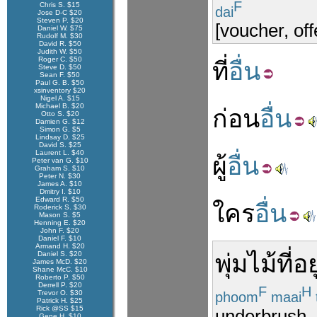
F
Chris S. $15
dai
Jose D-C $20
Steven P. $20
[voucher, off
Daniel W. $75
Rudolf M. $30
David R. $50
Judith W. $50
Roger C. $50
ที่
อื่น
Steve D. $50
Sean F. $50
Paul G. B. $50
xsinventory $20
Nigel A. $15
Michael B. $20
ก่อน
อื่น
Otto S. $20
Damien G. $12
Simon G. $5
Lindsay D. $25
David S. $25
Laurent L. $40
ผู้
อื่น
Peter van G. $10
Graham S. $10
Peter N. $30
James A. $10
Dmitry I. $10
Edward R. $50
ใคร
อื่น
Roderick S. $30
Mason S. $5
Henning E. $20
John F. $20
Daniel F. $10
Armand H. $20
Daniel S. $20
พุ่มไม้
ที่
อยู
James McD. $20
Shane McC. $10
Roberto P. $50
Derrell P. $20
F
H
Trevor O. $30
phoom
maai
Patrick H. $25
Rick @SS $15
underbrush
Gene H. $10