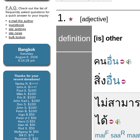
F.A.Q.
Check out the list of
frequently asked questions for
1.
a quick answer to your inquiry
[adjective]
e-mail the author
guestbook
site settings
site news
definition
[is] other
bulk lookup
Bangkok
Saturday
August 8, 2026
คน
อื่น
6:24:29 pm
Thanks for your
สิ่ง
อื่น
recent donations!
Narisa N. $+++!
John A. $+++!
Paul S. $100!
Mike A. $100!
Eric B. $100!
ไม่สามา
John Karl L. $100!
Don S. $100!
John S. $100!
Peter B. $100!
Ingo B $50
ได้
Peter d C $50
Hans G $50
Alan M. $50
Rod S. $50
F
R
Wolfgang W. $50
mai
saa
maa
Bill O. $70
Ravinder S. $20