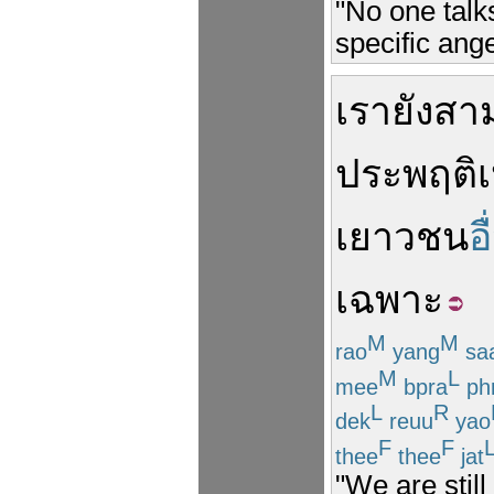
"No one talk
specific ang
เรา
ยัง
สา
ประพฤติ
เยาวชน
อื
เฉพาะ
M
M
rao
yang
sa
M
L
mee
bpra
ph
L
R
dek
reuu
yao
F
F
thee
thee
jat
"We are stil