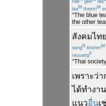
nak
gee
laa
M
M
laa
theem
e
"The blue te
the other te
สังคม
ไท
R
M
sang
khohm
F
reuuang
"Thai society
เพราะว่า
ได้
ทำงา
แนว
อื่น
เช