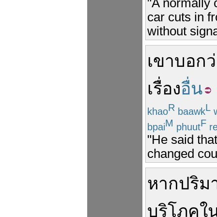
"A normally 
car cuts in f
without signa
เขา
บอกว
เรื่อง
อื่น
R
L
khao
baawk
M
F
bpai
phuut
r
"He said that
changed cour
หาก
ปริม
บริโภค
ใ