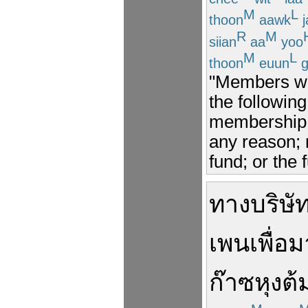
M
L
thoon
aawk
j
R
M
siian
aa
yoo
M
L
thoon
euun
g
"Members wil
the followin
membership i
any reason; 
fund; or the 
ทาง
บริษั
เพน
เพื่อ
ม
ก๊าซหุงต้