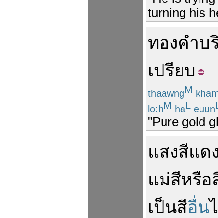
turning his 
ทองคำ
บริ
เปรียบ
M
thaawng
kha
M
L
lo:h
ha
euun
"Pure gold g
แสงสี
แด
แม่สี
หรือ
ส
เป็น
สี
อื่น
ไ