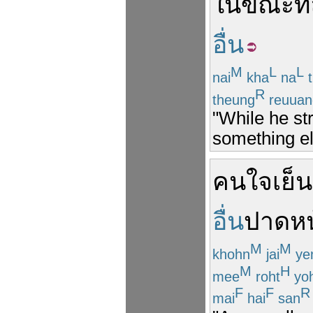
ในขณะที่
อื่น
M
L
L
nai
kha
na
t
R
theung
reuuan
"While he st
something el
คน
ใจเย็น
อื่น
ปาดหน
M
M
khohn
jai
ye
M
H
mee
roht
yo
F
F
R
mai
hai
san