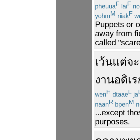
F
F
pheuua
lai
no
M
F
yohm
riiak
w
Puppets or ot
away from fi
called "scar
เว้นแต่
จะ
งานอดิเร
H
L
wen
dtaae
ja
R
M
naan
bpen
n
...except tho
purposes.