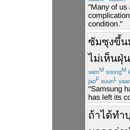
"Many of us a
complication
condition."
ซัมซุง
ขึ้น
ไม่
เห็น
ฝุ่
M
M
sam
soong
k
F
L
jao
euun
yaa
"Samsung ha
has left its 
ถ้า
ได้
ทำบ