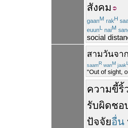
สังคม
M
H
gaan
rak
sa
L
M
euun
nai
san
social distan
สาม
วัน
จา
R
M
saam
wan
jaak
"Out of sight, o
ความ
ขี้ริ
รับผิดชอ
ปัจจัย
อื่น