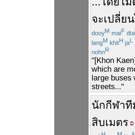
...
โดยไม่
จะ
เปลี่ย
M
F
dooy
mai
dt
M
H
L
lang
khit
ja
R
nohn
"[Khon Kaen]
which are mo
large buses w
streets..."
นักกีฬา
ที
สิบ
เมตร
H
M