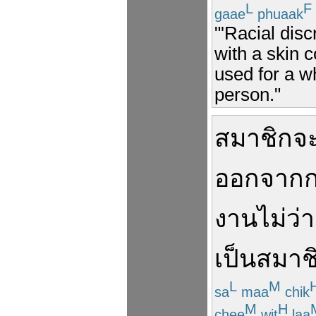
L
F
gaae
phuaak
"'Racial dis
with a skin c
used for a w
person."
สมาชิก
จ
ออก
จาก
งาน
ไม่ว่า
เป็นสมาช
L
M
sa
maa
chik
M
H
chee
wit
laa