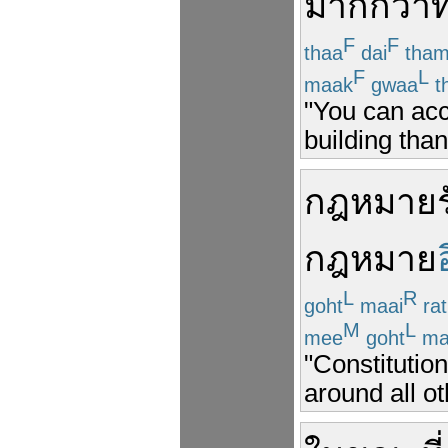
มากกว่า
F
F
thaa
dai
tha
F
L
maak
gwaa
t
"You can acc
building tha
กฎหมาย
กฎหมาย
L
R
goht
maai
rat
M
L
mee
goht
ma
"Constitutio
around all ot