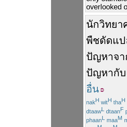
overlooked o
นักวิทยา
พืชดัดแป
ปัญหา
จา
ปัญหา
กับ
อื่น
H
H
H
nak
wit
tha
L
F
dtaaw
dtaan
p
L
M
phaan
maa
m
M
M