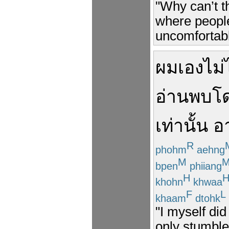
"Why can’t 
where people
uncomfortable
ผม
เอง
ไม่
อ่าน
พบ
โ
เท่า
นั้น
อ
R
phohm
aehng
M
bpen
phiiang
H
khohn
khwaa
F
L
khaam
dtohk
"I myself did
only stumble