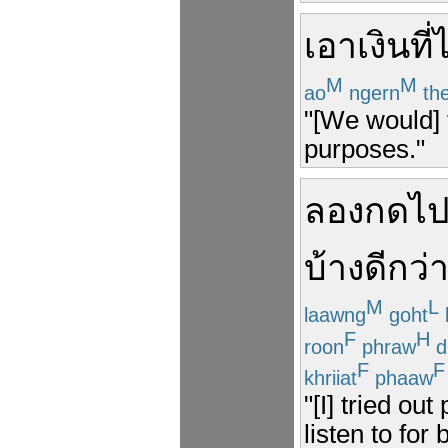
เอา
เงิน
ที่
ไ
M
M
ao
ngern
th
"[We would] 
purposes."
ลอง
กด
ไ
บ้าง
ดีกว่
M
L
laawng
goht
F
H
roon
phraw
d
F
F
khriiat
phaaw
"[I] tried ou
listen to fo