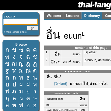
Welcome
Lessons
Dictionary
Cat
Lookup:
อื่น
» more options
here
euun
L
Browse
contents of this page
ก
ข
ฃ
ค
ฅ
1.
[is] other
อื่น
L
euun
ฆ
ง
จ
ฉ
ช
2.
[pronoun, determine
อื่น ๆ
L
L
ซ
ฌ
ญ
ฎ
ฏ
euun
euun
ฐ
ฑ
ฒ
ณ
ด
Royal Institute - 1982
ต
ถ
ท
ธ
น
อื่น /อื่น/
บ
ป
ผ
ฝ
พ
[วิเศษณ์]
นอกออกไป
ต่างออกไป.
,
ฟ
ภ
ม
ย
ร
pronunciation guide
ฤ
ล
ว
ศ
ษ
อื่น
Phonemic Thai
ส
ห
ฬ
อ
ฮ
ʔɯ̀ːn
IPA
uen
Royal Thai General System