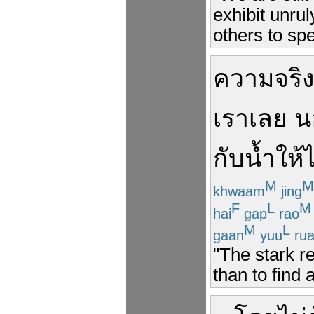
exhibit unru
others to spe
ความจริง
เรา
เลย
น
กับ
น้ำ
ให้ไ
M
M
khwaam
jing
F
L
M
hai
gap
rao
M
L
gaan
yuu
ru
"The stark re
than to find 