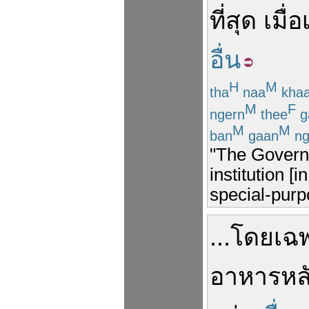
ที่สุด
เมื่
อื่น
H
M
tha
naa
kha
M
F
ngern
thee
g
M
M
ban
gaan
ng
"The Governm
institution 
special-purpo
...
โดยเฉ
อาหาร
หล