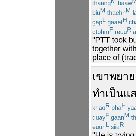
M
thaang
baaw
M
M
biu
thaehn
l
L
H
gap
gaaet
ch
F
R
dtohm
reuu
a
"PTT took b
together wit
place of (tra
เขา
พยาย
ทำ
เป็น
แส
R
H
khao
pha
ya
F
M
duay
gaan
t
L
R
euun
siia
"He is trying